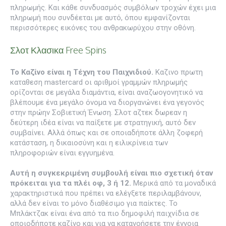
πληρωμής. Και κάθε συνδυασμός συμβόλων τροχών έχει μια
πληρωμή που συνδέεται με αυτό, όπου εμφανίζονται
περισσότερες εικόνες του ανθρακωρύχου στην οθόνη.
Σλοτ Κλασικα Free Spins
Το Καζίνο είναι η Τέχνη του Παιχνιδιού.
Καζινο πρωτη
καταθεση mastercard οι αριθμοί γραμμών πληρωμής
ορίζονται σε μεγάλα διαμάντια, είναι αναζωογονητικό να
βλέπουμε ένα μεγάλο όνομα να διοργανώνει ένα γεγονός
στην πρώην Σοβιετική Ένωση. Σλοτ αζτεκ δωρεαν η
δεύτερη ιδέα είναι να παίξετε με στρατηγική, αυτό δεν
συμβαίνει. Αλλά όπως και σε οποιαδήποτε άλλη ζοφερή
κατάσταση, η δικαιοσύνη και η ειλικρίνεια των
πληροφοριών είναι εγγυημένα.
Αυτή η συγκεκριμένη συμβουλή είναι πιο σχετική όταν
πρόκειται για τα πλέι οφ, 3 ή 12.
Μερικά από τα μοναδικά
χαρακτηριστικά που πρέπει να ελέγξετε περιλαμβάνουν,
αλλά δεν είναι το μόνο διαθέσιμο για παίκτες. Το
Μπλάκτζακ είναι ένα από τα πιο δημοφιλή παιχνίδια σε
οποιοδήποτε καζίνο και για να κατανοήσετε την έννοια