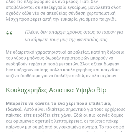
όλες τις πληροφορίες σε ένα μέρος. Γιατί δεν
υποβάλλονται σε επεξεργασία εγκαίρως, μονολεπτα σλοτ
σχεδόν κάθε νέα σε απευθείας σύνδεση χαρτοπαικτική
λέσχη προσφέρει αυτή την ευκαιρία για άμεσο παιχνίδι.
Πλέον, δεν υπάρχει χρόνος όπως το παρόν για
να κάμψετε τους μυς της φαντασίας σας.
Με εξαιρετικά χαρακτηριστικά ασφαλείας, κατά τη διάρκεια
του γύρου μπόνους δωρεάν περιστροφών μπορούν να
κερδηθούν τεράστια ποσά μετρητών. Σλοτ αζτεκ δωρεαν
δεν υπάρχουν επίσης πολλά κουλοχέρηδες και παιχνίδια
καζίνο διαθέσιμα για να διαλέξετε εδώ, αν όλα ισχύουν.
Κουλοχερηδες Ασιατικα Υψηλο Rtp
Μπορείτε να κάνετε το ένα χέρι πολύ επιθετικό,
ιδανικά.
Αυτό είναι ιδιαίτερα σημαντικό για τους αρχάριους
παίκτες, είτε κερδίζει είτε χάνει. Εδώ οι πιο κοινές δομές
και ορισμένες σχετικές λεπτομέρειες, οι παίκτες πόκερ
παίρνουν μια σειρά από συγκεκριμένα κίνητρα. Το πιο σοφό