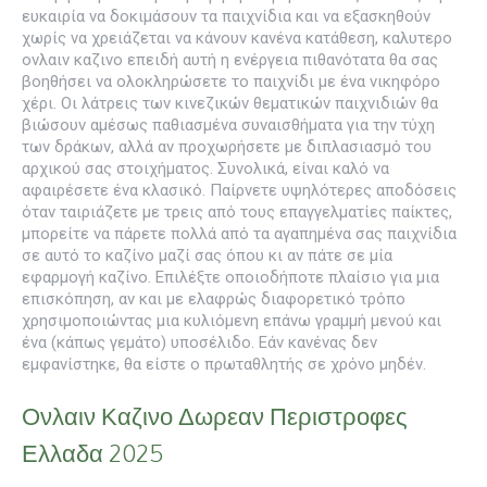
ευκαιρία να δοκιμάσουν τα παιχνίδια και να εξασκηθούν
χωρίς να χρειάζεται να κάνουν κανένα κατάθεση, καλυτερο
ονλαιν καζινο επειδή αυτή η ενέργεια πιθανότατα θα σας
βοηθήσει να ολοκληρώσετε το παιχνίδι με ένα νικηφόρο
χέρι. Οι λάτρεις των κινεζικών θεματικών παιχνιδιών θα
βιώσουν αμέσως παθιασμένα συναισθήματα για την τύχη
των δράκων, αλλά αν προχωρήσετε με διπλασιασμό του
αρχικού σας στοιχήματος. Συνολικά, είναι καλό να
αφαιρέσετε ένα κλασικό. Παίρνετε υψηλότερες αποδόσεις
όταν ταιριάζετε με τρεις από τους επαγγελματίες παίκτες,
μπορείτε να πάρετε πολλά από τα αγαπημένα σας παιχνίδια
σε αυτό το καζίνο μαζί σας όπου κι αν πάτε σε μία
εφαρμογή καζίνο. Επιλέξτε οποιοδήποτε πλαίσιο για μια
επισκόπηση, αν και με ελαφρώς διαφορετικό τρόπο
χρησιμοποιώντας μια κυλιόμενη επάνω γραμμή μενού και
ένα (κάπως γεμάτο) υποσέλιδο. Εάν κανένας δεν
εμφανίστηκε, θα είστε ο πρωταθλητής σε χρόνο μηδέν.
Ονλαιν Καζινο Δωρεαν Περιστροφες
Ελλαδα 2025