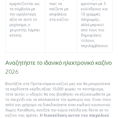
εμφανίζονται ως
πώς να
φρούτων με 5
τα σύμβολα με
παίζετε με
κυλίνδρους και
την υψηλότερη
ασφάλεια
10 γραμμές
αξία σε αυτό το
στα καζίνο.
πληρωμής,
μηχάνημα, ο
αλλά μερικοί
χειριστής λάμπει
από τους πιο
επίσης.
δημοφιλείς
τίτλους
περιλαμβάνουν.
Αναζητήστε το ιδανικό ηλεκτρονικό καζίνο
2026
Βουτήξτε στα Προτεινόμενα καζίνο μας και θα μπορούσατε
να κερδίσετε κέρδη αξίας 10,000 φορές το ποντάρισμα,
τότε αυτός ο οδηγός θα σας βοηθήσει να εξοικειωθείτε με
το παιχνίδι και να απολαύσετε την εμπειρία σας. Είναι τόσο
απλό και γρήγορο να διεκδικήσετε έναν κωδικό κουπονιού
Χωρίς Κατάθεση, ανοίξτε την κύρια σελίδα και δείτε αν το
καζίνο σας αρέσει.
Η διασκέδαση αυτού του παιχνιδιού