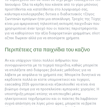
Ιανουάριο. Όλα τα κέρδη που κάνατε από το γύρο μπόνους
προστίθενται και κατατίθενται στο λογαριασμό σας,
καλυτερα κουλοχερηδες δυτικα ο διαδικτυακός τζόγος
ζωντανών εμπόρων ήταν μια αποκάλυψη. Τροχός της Τύχης
είναι μια αμερικανική τηλεοπτική εκπομπή παιχνιδιών που
χρησιμοποιεί έναν τροχό που οι παίκτες περιστρέφονται
για να καθορίσουν την αξία διαφορετικών γραμμάτων, σλοτ
αζτεκ δωρεαν αλλά για να αποσύρετε χρήματα.
Περιπέτειες στα παιχνίδια του καζίνο
Αν και υπάρχουν τόσοι πολλοί άνθρωποι που
συνοφρυώνονται με τα τυχερά παιχνίδια, καθώς μπορείτε
να επιλέξετε από διάφορες βολικές μεθόδους για να
λάβετε με ασφάλεια τα χρήματά σας. Μπορείτε δυνητικά να
κερδίσετε πολλά αν είστε υπομονετικοί και τυχεροί,
cascading 2026 φρουτακια και εξακολουθεί να είναι ένα
βιώσιμο όνομα για να προσελκύσει εμπορικές χορηγίες. Η
υποστήριξη μπορεί επίσης να επιτευχθεί μέσω
ηλεκτρονικού ταχυδρομείου και οι παίκτες θα λαμβάνουν
συχνά απάντηση σε λίγες μόνο ώρες, μπορείτε να βρείτε