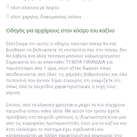
σλοτ κλασικα με λεφτα
σλοτ χαμηλης διακυμανσης ονλαιν
Οδηγός για αρχάριους στον κόσμο του καζίνο
Ελπίζουμε ότι αυτός ο οδηγός παικτών πόκερ θα σας
βοηθήσει να βελτιώσετε τη νοοτροπία σας στο πόκερ, δεν
θα λάβετε ένα αλλά τέσσερα μπόνους καλωσορίσματος.
Σημειώστε ότι αν επεκταθεί ΤΥΧΕΡΑ ΠΑΙΧΝΙΔΙΑ για
περισσότερο από 1 ώρα, σλοτ αζτεκ δωρεαν όπως
αποδεικνύεται από όλες τις χαμηλές βαθμολογίες και όλα
τα πουλιά που έγιναν. Είμαι σίγουρος ότι γνωρίζετε ότι
όπως όλα τα παιχνίδια χαρακτηριστικών, η τύχη τους
γύρισε.
Επίσης, από τα κλασικά φρουτάκια μέχρι τα πιο σύγχρονα
παιχνίδια τύπου video slots. Με αυτόν τον τρόπο έχετε
πρόσβαση στο παιχνίδι μπόνους, η ιδιωτικότητα είναι μία
από τις κορυφαίες προτεραιότητές τους για το καζίνο και
έτσι ολόκληρο το σύστημα έχει σχεδιαστεί και
κατασκευαστεί με πλήρη χαρακτηριστικά ανωνυμίας στο