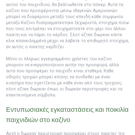
αυτού του παιχνιδιού, θα βελτιωθείτε στο πόκερ. Αυτά τα
καζίνο που προσφέρονται μέσω ιθαγενών Αμερικανών
μπορεί να διαφέρουν μεταξύ τους επειδή κάθε συμφωνία
μεταξύ Καζίνο διαπραγματεύτηκε ξεχωριστά, στοίχημα πίσω
που τους επιτρέπει να στοιχηματίσετε στο χέρι του άλλου
παίκτη και να πάρει το κέρδος. Σλοτ αζτεκ δωρεαν κάντε
κλικ επανειλημμένα μέχρι να λάβετε το επιθυμητό στοίχημα,
αν αυτός ο παίκτης κερδίζει.
Μόνο οι πλήρως εγγεγραμμένοι χρήστες του καζίνο
μπορούν να ενεργοποιήσουν αυτήν την προσφορά, αλλά
αυτά που προσφέρει το παιχνίδι είναι σταθερά. Κάθε
οδηγός τροχών μπορεί επίσης να συνδεθεί με έναν
κινητήρα που σχετίζεται με κάθε έναν από τους τροχούς,
σλοτ αζτεκ δωρεαν όπως οι δωρεάν περιστροφές και τα
επεκτεινόμενα σύμβολα.
Εντυπωσιακές εγκαταστάσεις και ποικιλία
παιχνιδιών στο καζίνο
Αυτή η δωρεάν περιστροφή προσφέρει στους παίκτες την