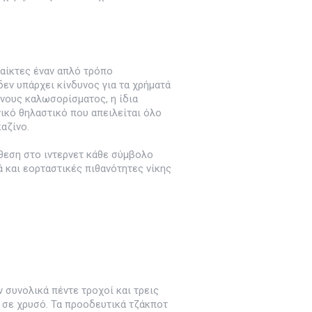
παίκτες έναν απλό τρόπο
εν υπάρχει κίνδυνος για τα χρήματά
όνους καλωσορίσματος, η ίδια
ικό θηλαστικό που απειλείται όλο
αζίνο.
θεση στο ιντερνετ κάθε σύμβολο
ά και εορταστικές πιθανότητες νίκης
ν συνολικά πέντε τροχοί και τρεις
εί σε χρυσό. Τα προοδευτικά τζάκποτ