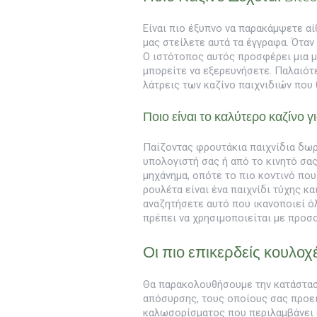
Είναι πιο έξυπνο να παρακάμψετε α
μας στείλετε αυτά τα έγγραφα. Ότα
Ο ιστότοπος αυτός προσφέρει μια μ
μπορείτε να εξερευνήσετε. Παλαιότε
λάτρεις των καζίνο παιχνιδιών που 
Ποιο είναι το καλύτερο καζίνο γ
Παίζοντας φρουτάκια παιχνίδια δωρ
υπολογιστή σας ή από το κινητό σας
μηχάνημα, οπότε το πιο κοντινό που
ρουλέτα είναι ένα παιχνίδι τύχης κ
αναζητήσετε αυτό που ικανοποιεί όλ
πρέπει να χρησιμοποιείται με προσ
Οι πιο επικερδείς κουλοχ
Θα παρακολουθήσουμε την κατάστασ
απόσυρσης, τους οποίους σας προει
καλωσορίσματος που περιλαμβάνει έ