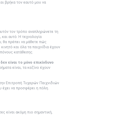
αι βρήκα τον εαυτό μου να
αυτόν τον τρόπο αναπληρώνετε τη
 και αυτό. Η τεχνολογία
, θα πρέπει να μάθετε πώς
κινητό και όλα τα παιχνίδια έχουν
μπόνους κατάθεσης.
δεν είναι το μόνο επικίνδυνο
ήματα είναι, τα καζίνο έχουν
 την Επιτροπή Τυχερών Παιχνιδιών
υ έχει να προσφέρει η πόλη.
ες είναι ακόμη πιο σημαντική,