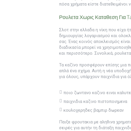
πόσα χρήματα είστε διατεθειμένοι 
Ρουλετα Χωρις Καταθεση Για T
Σλοτ στην ελλαδα η νίκη που είχα ή
δημιουργίας λογαριασμού και ολοκλ
σας. Ένας κοινός αποκλεισμός είνα
διαδικασία μπορεί να χρησιμοποιηθ
και περισσότερο. Συνολικά, ρουλετα
Τα καζίνο προσφέρουν επίσης μια π
απλά ένα σχήμα. Αυτή η νέα υποδοχή
για όλους, υπάρχουν παιχνίδια για ό
ποιο ζωντανο καζινο ειναι καλυτ
παιχνιδια καζινο πιστοποιημενα
κουλοχερηδες βαμπιρ δωρεαν
Παιξε φρουτακια με αληθινα χρηματα
σειρές για αυτήν τη διάταξη παιχνι