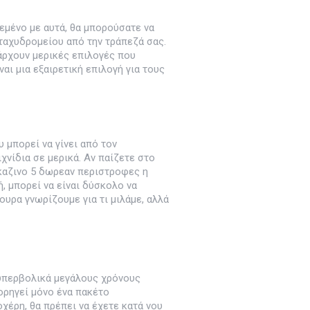
εμένο με αυτά, θα μπορούσατε να
 ταχυδρομείου από την τράπεζά σας.
πάρχουν μερικές επιλογές που
αι μια εξαιρετική επιλογή για τους
 μπορεί να γίνει από τον
χνίδια σε μερικά. Αν παίζετε στο
 καζινο 5 δωρεαν περιστροφες η
, μπορεί να είναι δύσκολο να
ουρα γνωρίζουμε για τι μιλάμε, αλλά
υπερβολικά μεγάλους χρόνους
ορηγεί μόνο ένα πακέτο
χέρη, θα πρέπει να έχετε κατά νου