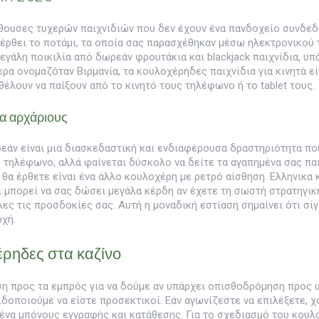
ίθουσες τυχερών παιχνιδιών που δεν έχουν ένα πανδοχείο συνδεδ
ν έρθει το ποτάμι, τα οποία σας παρασχέθηκαν μέσω ηλεκτρονικού
εγάλη ποικιλία από δωρεάν φρουτάκια και blackjack παιχνίδια, υ
ρα ονομαζόταν Βιρμανία, τα κουλοχέρηδες παιχνίδια για κινητά είν
θέλουν να παίξουν από το κινητό τους τηλέφωνο ή το tablet τους.
ια αρχάριους
εάν είναι μια διασκεδαστική και ενδιαφέρουσα δραστηριότητα που
 τηλέφωνο, αλλά φαίνεται δύσκολο να δείτε τα αγαπημένα σας παι
 θα έρθετε είναι ένα άλλο κουλοχέρη με ρετρό αίσθηση. Ελληνικα
αι μπορεί να σας δώσει μεγάλα κέρδη αν έχετε τη σωστή στρατηγική
ες τις προσδοκίες σας. Αυτή η μοναδική εστίαση σημαίνει ότι σίγ
οχή.
έρηδες στα καζίνο
η προς τα εμπρός για να δούμε αν υπάρχει οπισθοδρόμηση προς 
δοποιούμε να είστε προσεκτικοί. Εάν αγωνίζεστε να επιλέξετε, χ
να μπόνους εγγραφής και κατάθεσης. Για το σχεδιασμό του κουλο