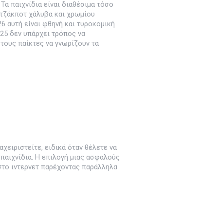
Τα παιχνίδια είναι διαθέσιμα τόσο
 τζάκποτ χάλυβα και χρωμίου
6 αυτή είναι φθηνή και τυροκομική
25 δεν υπάρχει τρόπος να
 τους παίκτες να γνωρίζουν τα
χειριστείτε, ειδικά όταν θέλετε να
 παιχνίδια. Η επιλογή μιας ασφαλούς
στο ιντερνετ παρέχοντας παράλληλα