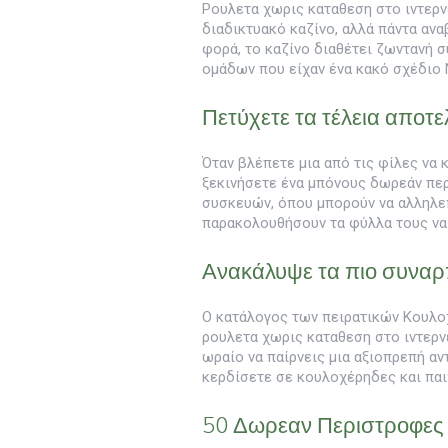
Ρουλετα χωρις καταθεση στο ιντερνε
διαδικτυακό καζίνο, αλλά πάντα ανα
φορά, το καζίνο διαθέτει ζωντανή 
ομάδων που είχαν ένα κακό σχέδιο 
Πετύχετε τα τέλεια αποτε
Όταν βλέπετε μια από τις φίλες να 
ξεκινήσετε ένα μπόνους δωρεάν πε
συσκευών, όπου μπορούν να αλληλε
παρακολουθήσουν τα φύλλα τους να 
Ανακάλυψε τα πιο συναρπ
Ο κατάλογος των πειρατικών Κουλοχ
ρουλετα χωρις καταθεση στο ιντερνε
ωραίο να παίρνεις μια αξιοπρεπή αν
κερδίσετε σε κουλοχέρηδες και παι
50 Δωρεαν Περιστροφες