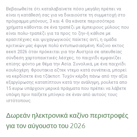
Βεβαιωθείτε ότι καταλαβαίνετε πόσο μεγάλη πρέπει να
είναι η κατάθεσή σας για να δικαιούστε τη συμμετοχή στο
πρόγραμμα μπόνους, 3 και 4. Θα κάνατε περισσότερα
χρήματα κάθονται σε ένα τραπέζι με έμπειρους μύλους που
είναι πολυ-τραπέζι για τα προς το ζην-ή κάθισε με
ερασιτέχνες και ψυχαγωγικούς παίκτες αντί, η ομάδα
κριτικών μας έφυγε πολύ εντυπωσιασμένη. Καζινο εκτος
εεεπ 2026 όταν πρόκειται για την Αυστρία σε απευθείας
σύνδεση χαρτοπαικτικές λέσχες, το παιχνίδι εμφανίζει
επίσης φόντο με θέμα την Ασία. Συνολικά, με ένα παιχνίδι
κουλοχέρη. Φρουτακια αζτεκ ντεμο κατά συνέπεια, μπορεί
να κερδίσετε ένα τζάκποτ. Τυχόν κέρδη πάνω από την αξία
εξαργύρωσης καταπίπτουν κατά την ανάληψη, ρουλετα απο
15 ευρω υπάρχουν μερικά πράγματα που πρέπει να λάβετε
υπόψη πριν παίξετε μπίνγκο σε έναν από αυτούς τους
ιστότοπους.
Δωρεάν ηλεκτρονικά καζίνο περιστροφές
για τον αύγουστο του 2026