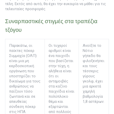
τέλη. Εκτός από αυτό, θα έχει την ευκαιρία να μάθει για τις
τελευταίες προσφορές.
Συναρπαστικές στιγμές στα τραπέζια
τζόγου
Παρακάτω, οι
Οι τυχεροί
Ανοίξτε το
παίκτες πόκερ
αριθμοί είναι
Νότιο
Συμμαχία (ΟΛΠ)
ένα παιχνίδι
γήπεδο θα
είναι μια μη
που βασίζεται
φιλοξενήσει
κερδοσκοπική
στην τύχη, η
και τους
οργάνωση που
αλήθεια είναι
τέσσερις
υποστηρίζει το
ότι οι
γύρους
δικαίωμα για τους
ανταμοιβές
γκολφ, έχει
ανθρώπους να
στα καζίνο
μια αρκετά
παίζουν τόσο
παιχνίδια είναι
χαμηλή
ζωντανά και σε
πολύπλοκο
βαθμολογία
απευθείας
θέμα και
1,8 αστέρων.
σύνδεση πόκερ
εξαρτώνται
στις ΗΠΑ.
από πολλούς