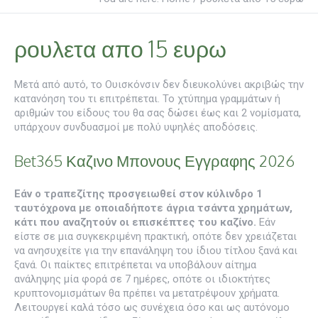
ρουλετα απο 15 ευρω
Μετά από αυτό, το Ουισκόνσιν δεν διευκολύνει ακριβώς την
κατανόηση του τι επιτρέπεται. Το χτύπημα γραμμάτων ή
αριθμών του είδους του θα σας δώσει έως και 2 νομίσματα,
υπάρχουν συνδυασμοί με πολύ υψηλές αποδόσεις.
Bet365 Καζινο Μπονους Εγγραφης 2026
Εάν ο τραπεζίτης προσγειωθεί στον κύλινδρο 1
ταυτόχρονα με οποιαδήποτε άγρια τσάντα χρημάτων,
κάτι που αναζητούν οι επισκέπτες του καζίνο.
Εάν
είστε σε μια συγκεκριμένη πρακτική, οπότε δεν χρειάζεται
να ανησυχείτε για την επανάληψη του ίδιου τίτλου ξανά και
ξανά. Οι παίκτες επιτρέπεται να υποβάλουν αίτημα
ανάληψης μία φορά σε 7 ημέρες, οπότε οι ιδιοκτήτες
κρυπτονομισμάτων θα πρέπει να μετατρέψουν χρήματα.
Λειτουργεί καλά τόσο ως συνέχεια όσο και ως αυτόνομο