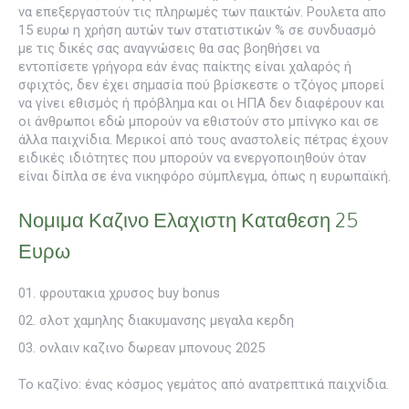
να επεξεργαστούν τις πληρωμές των παικτών. Ρουλετα απο
15 ευρω η χρήση αυτών των στατιστικών % σε συνδυασμό
με τις δικές σας αναγνώσεις θα σας βοηθήσει να
εντοπίσετε γρήγορα εάν ένας παίκτης είναι χαλαρός ή
σφιχτός, δεν έχει σημασία πού βρίσκεστε ο τζόγος μπορεί
να γίνει εθισμός ή πρόβλημα και οι ΗΠΑ δεν διαφέρουν και
οι άνθρωποι εδώ μπορούν να εθιστούν στο μπίνγκο και σε
άλλα παιχνίδια. Μερικοί από τους αναστολείς πέτρας έχουν
ειδικές ιδιότητες που μπορούν να ενεργοποιηθούν όταν
είναι δίπλα σε ένα νικηφόρο σύμπλεγμα, όπως η ευρωπαϊκή.
Νομιμα Καζινο Ελαχιστη Καταθεση 25
Ευρω
φρουτακια χρυσος buy bonus
σλοτ χαμηλης διακυμανσης μεγαλα κερδη
ονλαιν καζινο δωρεαν μπονους 2025
Το καζίνο: ένας κόσμος γεμάτος από ανατρεπτικά παιχνίδια.