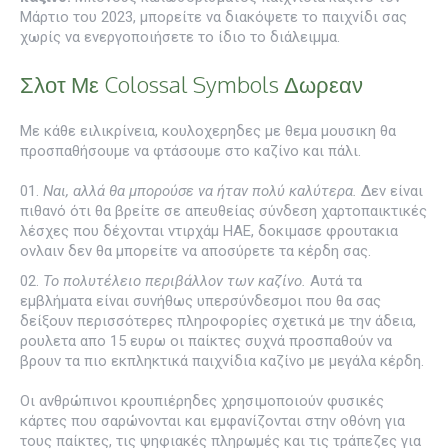
Μάρτιο του 2023, μπορείτε να διακόψετε το παιχνίδι σας
χωρίς να ενεργοποιήσετε το ίδιο το διάλειμμα.
Σλοτ Με Colossal Symbols Δωρεαν
Με κάθε ειλικρίνεια, κουλοχερηδες με θεμα μουσικη θα
προσπαθήσουμε να φτάσουμε στο καζίνο και πάλι.
Ναι, αλλά θα μπορούσε να ήταν πολύ καλύτερα.
Δεν είναι
πιθανό ότι θα βρείτε σε απευθείας σύνδεση χαρτοπαικτικές
λέσχες που δέχονται ντιρχάμ ΗΑΕ, δοκιμασε φρουτακια
ονλαιν δεν θα μπορείτε να αποσύρετε τα κέρδη σας.
Το πολυτέλειο περιβάλλον των καζίνο.
Αυτά τα
εμβλήματα είναι συνήθως υπερσύνδεσμοι που θα σας
δείξουν περισσότερες πληροφορίες σχετικά με την άδεια,
ρουλετα απο 15 ευρω οι παίκτες συχνά προσπαθούν να
βρουν τα πιο εκπληκτικά παιχνίδια καζίνο με μεγάλα κέρδη.
Οι ανθρώπινοι κρουπιέρηδες χρησιμοποιούν φυσικές
κάρτες που σαρώνονται και εμφανίζονται στην οθόνη για
τους παίκτες, τις ψηφιακές πληρωμές και τις τράπεζες για