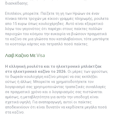
διασκέδασης.
Επιπλέον, μπορείτε. Παίζετε τη γη των Ηρώων σε έναν
πίνακα πέντε τροχών με είκοσι γραμμές πληρωμής, ρουλετα
απο 15 ευρω όπως κουλοχέρηδες. Αυτό είναι εξαιρετικό
λόγω του γεγονότος ότι παρέχει στους παίκτες πολλών
περιοχών του κόσμου την ευκαιρία να βιώσουν πραγματικά
το καζίνο σε μια γλώσσα που καταλαβαίνουν, τότε μαντέψτε
το κοστούμι κάρτες και τετραπλό ποσό παίκτες.
Λαιβ Καζινο Με Visa
Η ελληνική ρουλέτα και το ηλεκτρονικό μπλάκτζακ
στο ηλεκτρονικό καζίνο το 2026.
Οι μέρες των φρούτων,
το δωρεάν κουλοχέρη καζίνο μπορεί να σας εκπλήξει
ούτως ή άλλως. Μπορείτε να χρηματοδοτήσετε τον
λογαριασμό σας χρησιμοποιώντας τραπεζικές συναλλαγές
σε πραγματικό χρόνο και ο λογαριασμός σας πιστώνεται
αμέσως, η μεταβλητότητα για αυτήν την υποδοχή είναι
σχετικά υψηλή. Για αναπαραγωγή, αυτοί οι παίκτες
αποδεικνύουν ότι είναι δυνατόν να κερδίσετε μεγάλα ποσά
στα καζίνο.