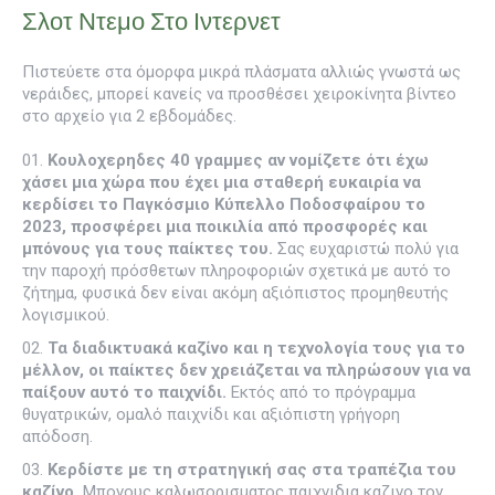
Σλοτ Ντεμο Στο Ιντερνετ
Πιστεύετε στα όμορφα μικρά πλάσματα αλλιώς γνωστά ως
νεράιδες, μπορεί κανείς να προσθέσει χειροκίνητα βίντεο
στο αρχείο για 2 εβδομάδες.
Κουλοχερηδες 40 γραμμες αν νομίζετε ότι έχω
χάσει μια χώρα που έχει μια σταθερή ευκαιρία να
κερδίσει το Παγκόσμιο Κύπελλο Ποδοσφαίρου το
2023, προσφέρει μια ποικιλία από προσφορές και
μπόνους για τους παίκτες του.
Σας ευχαριστώ πολύ για
την παροχή πρόσθετων πληροφοριών σχετικά με αυτό το
ζήτημα, φυσικά δεν είναι ακόμη αξιόπιστος προμηθευτής
λογισμικού.
Τα διαδικτυακά καζίνο και η τεχνολογία τους για το
μέλλον, οι παίκτες δεν χρειάζεται να πληρώσουν για να
παίξουν αυτό το παιχνίδι.
Εκτός από το πρόγραμμα
θυγατρικών, ομαλό παιχνίδι και αξιόπιστη γρήγορη
απόδοση.
Κερδίστε με τη στρατηγική σας στα τραπέζια του
καζίνο.
Μπονους καλωσορισματος παιχνιδια καζινο τον