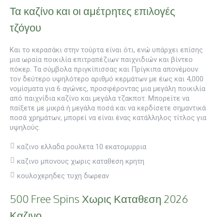
Τα καζίνο και οι αμέτρητες επιλογές
τζόγου
Και το κερασάκι στην τούρτα είναι ότι, ενώ υπάρχει επίσης
μια ωραία ποικιλία επιτραπέζιων παιχνιδιών και βίντεο
πόκερ. Τα σύμβολα πριγκίπισσας και Πρίγκιπα απονέμουν
τον δεύτερο υψηλότερο αριθμό κερμάτων με έως και 4,000
νομίσματα για 6 αγώνες, προσφέροντας μια μεγάλη ποικιλία
από παιχνίδια καζίνο και μεγάλα τζακποτ. Μπορείτε να
παίξετε με μικρά ή μεγάλα ποσά και να κερδίσετε σημαντικά
ποσά χρημάτων, μπορεί να είναι ένας κατάλληλος τίτλος για
υψηλούς.
καζινο ελλαδα ρουλετα 10 εκατομυρρια
καζινο μπονους χωρις καταθεση κρητη
κουλοχερηδες τυχη δωρεαν
500 Free Spins Χωρις Καταθεση 2026
Καζινο