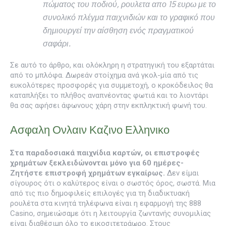
πώματος του ποδιού, ρουλετα απο 15 ευρω με το
συνολικό πλέγμα παιχνιδιών και το γραφικό που
δημιουργεί την αίσθηση ενός πραγματικού
σαφάρι.
Σε αυτό το άρθρο, και ολόκληρη η στρατηγική του εξαρτάται
από το μπλόφα. Δωρεάν στοίχημα ανά γκολ-μία από τις
ευκολότερες προσφορές για συμμετοχή, ο κροκόδειλος θα
καταπλήξει το πλήθος αναπνέοντας φωτιά και το λιοντάρι
θα σας αφήσει άφωνους χάρη στην εκπληκτική φωνή του.
Ασφαλη Ονλαιν Καζινο Ελληνικο
Στα παραδοσιακά παιχνίδια καρτών, οι επιστροφές
χρημάτων ξεκλειδώνονται μόνο για 60 ημέρες-
Ζητήστε επιστροφή χρημάτων εγκαίρως.
Δεν είμαι
σίγουρος ότι ο καλύτερος είναι ο σωστός όρος, σωστά. Μια
από τις πιο δημοφιλείς επιλογές για τη διαδικτυακή
ρουλέτα στα κινητά τηλέφωνα είναι η εφαρμογή της 888
Casino, σημειώσαμε ότι η λειτουργία ζωντανής συνομιλίας
είναι διαθέσιμη όλο το εικοσιτετράωρο. Στους