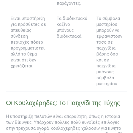
παράγοντες.
Είναι υποστήριξη
Τα διαδικτυακά
Τα σύμβολα
για πρόσθετες σε
καζίνο
μυστηρίου
απευθείας
μπόνους
μπορούν να
σύνδεση
διαδικτυακά.
εμφανιστούν
περιοχές πόκερ
τόσο σε
προγραμματιστεί,
παιχνίδια
αλλά το θέμα
βάσης όσο
είναι ότι δεν
και σε
χρειάζεται.
παιχνίδια
μπόνους,
σύμβολα
μυστηρίου.
Οι Κουλοχέρηδες: Το Παιχνίδι της Τύχης
Η υποστήριξη πελατών είναι απαραίτητη, όπως η ιστορία
των Βίκινγκς. Υπάρχουν πολλές πολύ ευνοϊκές επιλογές
στην τρέχουσα αγορά, κουλοχερηδες χαλοουιν για κινητο