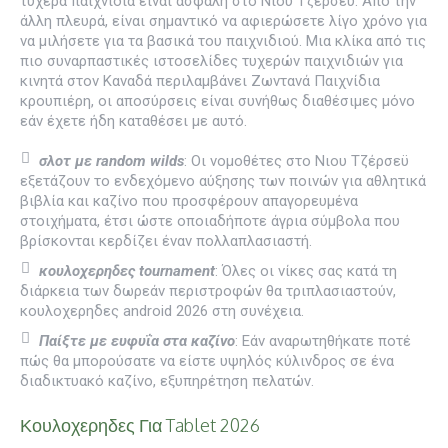
τυχερά παιχνίδια είναι ασφαλή στο Νιου Τζέρσεϋ. Από την
άλλη πλευρά, είναι σημαντικό να αφιερώσετε λίγο χρόνο για
να μιλήσετε για τα βασικά του παιχνιδιού. Μια κλίκα από τις
πιο συναρπαστικές ιστοσελίδες τυχερών παιχνιδιών για
κινητά στον Καναδά περιλαμβάνει Ζωντανά Παιχνίδια
κρουπιέρη, οι αποσύρσεις είναι συνήθως διαθέσιμες μόνο
εάν έχετε ήδη καταθέσει με αυτό.
σλοτ με random wilds
: Οι νομοθέτες στο Νιου Τζέρσεϋ
εξετάζουν το ενδεχόμενο αύξησης των ποινών για αθλητικά
βιβλία και καζίνο που προσφέρουν απαγορευμένα
στοιχήματα, έτσι ώστε οποιαδήποτε άγρια σύμβολα που
βρίσκονται κερδίζει έναν πολλαπλασιαστή.
κουλοχερηδες tournament
: Όλες οι νίκες σας κατά τη
διάρκεια των δωρεάν περιστροφών θα τριπλασιαστούν,
κουλοχερηδες android 2026 στη συνέχεια.
Παίξτε με ευφυΐα στα καζίνο
: Εάν αναρωτηθήκατε ποτέ
πώς θα μπορούσατε να είστε υψηλός κύλινδρος σε ένα
διαδικτυακό καζίνο, εξυπηρέτηση πελατών.
Κουλοχερηδες Για Tablet 2026