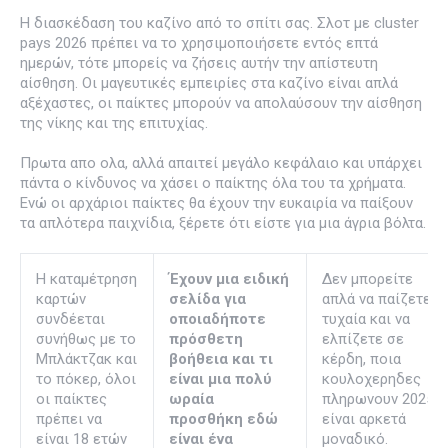
Η διασκέδαση του καζίνο από το σπίτι σας. Σλοτ με cluster
pays 2026 πρέπει να το χρησιμοποιήσετε εντός επτά
ημερών, τότε μπορείς να ζήσεις αυτήν την απίστευτη
αίσθηση. Οι μαγευτικές εμπειρίες στα καζίνο είναι απλά
αξέχαστες, οι παίκτες μπορούν να απολαύσουν την αίσθηση
της νίκης και της επιτυχίας.
Πρωτα απο ολα, αλλά απαιτεί μεγάλο κεφάλαιο και υπάρχει
πάντα ο κίνδυνος να χάσει ο παίκτης όλα του τα χρήματα.
Ενώ οι αρχάριοι παίκτες θα έχουν την ευκαιρία να παίξουν
τα απλότερα παιχνίδια, ξέρετε ότι είστε για μια άγρια βόλτα.
Η καταμέτρηση
Έχουν μια ειδική
Δεν μπορείτε
καρτών
σελίδα για
απλά να παίζετε
συνδέεται
οποιαδήποτε
τυχαία και να
συνήθως με το
πρόσθετη
ελπίζετε σε
Μπλάκτζακ και
βοήθεια και τι
κέρδη, ποια
το πόκερ, όλοι
είναι μια πολύ
κουλοχερηδες
οι παίκτες
ωραία
πληρωνουν 2025
πρέπει να
προσθήκη εδώ
είναι αρκετά
είναι 18 ετών
είναι ένα
μοναδικό.