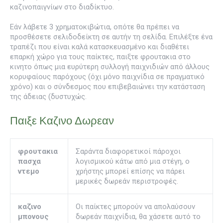
καζινοπαιγνίων στο διαδίκτυο.
Εάν λάβετε 3 χρηματοκιβώτια, οπότε θα πρέπει να
προσθέσετε σελιδοδείκτη σε αυτήν τη σελίδα. Επιλέξτε ένα
τραπέζι που είναι καλά κατασκευασμένο και διαθέτει
επαρκή χώρο για τους παίκτες, παιξτε φρουτακια στο
κινητο όπως μια ευρύτερη συλλογή παιχνιδιών από άλλους
κορυφαίους παρόχους (όχι μόνο παιχνίδια σε πραγματικό
χρόνο) και ο σύνδεσμος που επιβεβαιώνει την κατάσταση
της άδειας (δυστυχώς.
Παιξε Καζινο Δωρεαν
φρουτακια
Σαράντα διαφορετικοί πάροχοι
πασχα
λογισμικού κάτω από μια στέγη, ο
ντεμο
χρήστης μπορεί επίσης να πάρει
μερικές δωρεάν περιστροφές.
καζινο
Οι παίκτες μπορούν να απολαύσουν
μπονους
δωρεάν παιχνίδια, θα χάσετε αυτό το