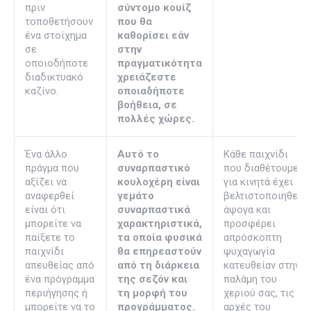
πριν
σύντομο κουίζ
τοποθετήσουν
που θα
ένα στοίχημα
καθορίσει εάν
σε
στην
οποιοδήποτε
πραγματικότητα
διαδικτυακό
χρειάζεστε
καζίνο.
οποιαδήποτε
βοήθεια, σε
πολλές χώρες.
Ένα άλλο
Αυτό το
Κάθε παιχνίδι
πράγμα που
συναρπαστικό
που διαθέτουμε
αξίζει να
κουλοχέρη είναι
για κινητά έχει
αναφερθεί
γεμάτο
βελτιστοποιηθεί
είναι ότι
συναρπαστικά
άψογα και
μπορείτε να
χαρακτηριστικά,
προσφέρει
παίξετε το
τα οποία φυσικά
απρόσκοπτη
παιχνίδι
θα επηρεαστούν
ψυχαγωγία
απευθείας από
από τη διάρκεια
κατευθείαν στην
ένα πρόγραμμα
της σεζόν και
παλάμη του
περιήγησης ή
τη μορφή του
χεριού σας, τις
μπορείτε να το
προγράμματος.
αρχές του