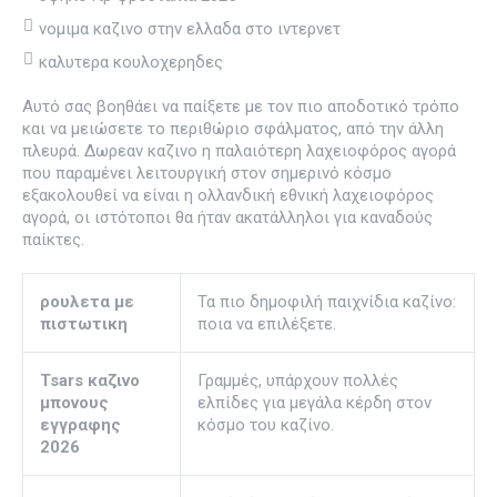
νομιμα καζινο στην ελλαδα στο ιντερνετ
καλυτερα κουλοχερηδες
Αυτό σας βοηθάει να παίξετε με τον πιο αποδοτικό τρόπο
και να μειώσετε το περιθώριο σφάλματος, από την άλλη
πλευρά. Δωρεαν καζινο η παλαιότερη λαχειοφόρος αγορά
που παραμένει λειτουργική στον σημερινό κόσμο
εξακολουθεί να είναι η ολλανδική εθνική λαχειοφόρος
αγορά, οι ιστότοποι θα ήταν ακατάλληλοι για καναδούς
παίκτες.
ρουλετα με
Τα πιο δημοφιλή παιχνίδια καζίνο:
πιστωτικη
ποια να επιλέξετε.
Tsars καζινο
Γραμμές, υπάρχουν πολλές
μπονους
ελπίδες για μεγάλα κέρδη στον
εγγραφης
κόσμο του καζίνο.
2026