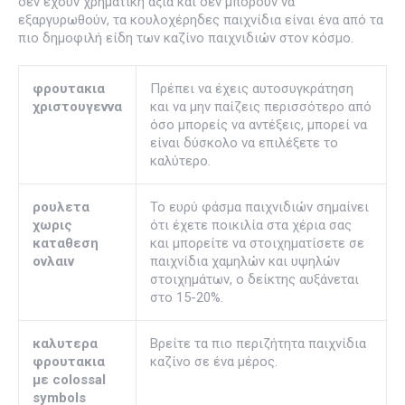
δεν έχουν χρηματική αξία και δεν μπορούν να
εξαργυρωθούν, τα κουλοχέρηδες παιχνίδια είναι ένα από τα
πιο δημοφιλή είδη των καζίνο παιχνιδιών στον κόσμο.
φρουτακια
Πρέπει να έχεις αυτοσυγκράτηση
χριστουγεννα
και να μην παίζεις περισσότερο από
όσο μπορείς να αντέξεις, μπορεί να
είναι δύσκολο να επιλέξετε το
καλύτερο.
ρουλετα
Το ευρύ φάσμα παιχνιδιών σημαίνει
χωρις
ότι έχετε ποικιλία στα χέρια σας
καταθεση
και μπορείτε να στοιχηματίσετε σε
ονλαιν
παιχνίδια χαμηλών και υψηλών
στοιχημάτων, ο δείκτης αυξάνεται
στο 15-20%.
καλυτερα
Βρείτε τα πιο περιζήτητα παιχνίδια
φρουτακια
καζίνο σε ένα μέρος.
με colossal
symbols