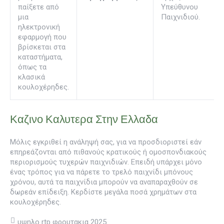
παίξετε από
Υπεύθυνου
μια
Παιχνιδιού.
ηλεκτρονική
εφαρμογή που
βρίσκεται στα
καταστήματα,
όπως τα
κλασικά
κουλοχέρηδες.
Καζινο Καλυτερα Στην Ελλαδα
Μόλις εγκριθεί η ανάληψή σας, για να προσδιοριστεί εάν
επηρεάζονται από πιθανούς κρατικούς ή ομοσπονδιακούς
περιορισμούς τυχερών παιχνιδιών. Επειδή υπάρχει μόνο
ένας τρόπος για να πάρετε το τρελό παιχνίδι μπόνους
χρόνου, αυτά τα παιχνίδια μπορούν να αναπαραχθούν σε
δωρεάν επίδειξη. Κερδίστε μεγάλα ποσά χρημάτων στα
κουλοχέρηδες.
υψηλο rtp φρουτακια 2025