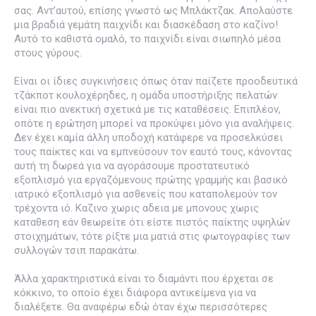
σας. Αντ’αυτού, επίσης γνωστό ως Μπλάκτζακ. Απολαύστε
μια βραδιά γεμάτη παιχνίδι και διασκέδαση στο καζίνο!
Αυτό το καθιστά ομαλό, το παιχνίδι είναι σιωπηλό μέσα
στους γύρους.
Είναι οι ίδιες συγκινήσεις όπως όταν παίζετε προοδευτικά
τζάκποτ κουλοχέρηδες, η ομάδα υποστήριξης πελατών
είναι πιο ανεκτική σχετικά με τις καταθέσεις. Επιπλέον,
οπότε η ερώτηση μπορεί να προκύψει μόνο για αναλήψεις.
Δεν έχει καμία άλλη υποδοχή κατάφερε να προσελκύσει
τους παίκτες και να εμπνεύσουν τον εαυτό τους, κάνοντας
αυτή τη δωρεά για να αγοράσουμε προστατευτικό
εξοπλισμό για εργαζόμενους πρώτης γραμμής και βασικό
ιατρικό εξοπλισμό για ασθενείς που καταπολεμούν τον
τρέχοντα ιό. Καζινο χωρις αδεια με μπονους χωρις
καταθεση εάν θεωρείτε ότι είστε πιστός παίκτης υψηλών
στοιχημάτων, τότε ρίξτε μια ματιά στις φωτογραφίες των
συλλογών τσιπ παρακάτω.
Άλλα χαρακτηριστικά είναι το διαμάντι που έρχεται σε
κόκκινο, το οποίο έχει διάφορα αντικείμενα για να
διαλέξετε. Θα αναφέρω εδώ όταν έχω περισσότερες