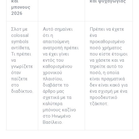
και
και ψυχαγωγίας
μπονους
2026
Σλοτ με
Αυτό σημαίνει
Πρέπει να έχετε
colossal
ότι η
ένα
symbols
απαιτούμενη
προκαθορισμένο
αντίθετα,
ανατροπή πρέπει
ποσό χρήματος
Τι πρέπει
να έχει γίνει
που είστε έτοιμοι
να
εντός του
να χάσετε και να
γνωρίζετε
καθορισμένου
τηρείτε αυτό το
όταν
χρονικού
ποσό, η οποία
παίζετε
πλαισίου,
είναι πραγματικά
στο
διαβάστε το
δεν είναι κακό για
διαδίκτυο.
άρθρο μας
ένα σχισμή με ένα
σχετικά με τα
προοδευτικό
καλύτερα
τζάκποτ.
μπόνους καζίνο
στο Ηνωμένο
Βασίλειο.