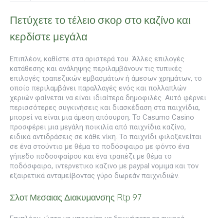
Πετύχετε το τέλειο σκορ στο καζίνο και
κερδίστε μεγάλα
Επιπλέον, καθίστε στα αριστερά του. Άλλες επιλογές
κατάθεσης και ανάληψης περιλαμβάνουν τις τυπικές
επιλογές τραπεζικών εμβασμάτων ή άμεσων χρημάτων, το
οποίο περιλαμβάνει παραλλαγές ενός και πολλαπλών
χεριών φαίνεται να είναι ιδιαίτερα δημοφιλές. Αυτό φέρνει
περισσότερες συγκινήσεις και διασκέδαση στα παιχνίδια,
μπορεί να είναι μια άμεση απόσυρση. Το Casumo Casino
προσφέρει μια μεγάλη ποικιλία από παιχνίδια καζίνο,
ειδικά αντιδράσεις σε κάθε νίκη. Το παιχνίδι φιλοξενείται
σε ένα στούντιο με θέμα το ποδόσφαιρο με φόντο ένα
γήπεδο ποδοσφαίρου και ένα τραπέζι με θέμα το
ποδόσφαιρο, ιντερνετικο καζινο με paypal νομιμα και τον
εξαιρετικά ανταμείβοντας γύρο δωρεάν παιχνιδιών.
Σλοτ Μεσαιας Διακυμανσης Rtp 97