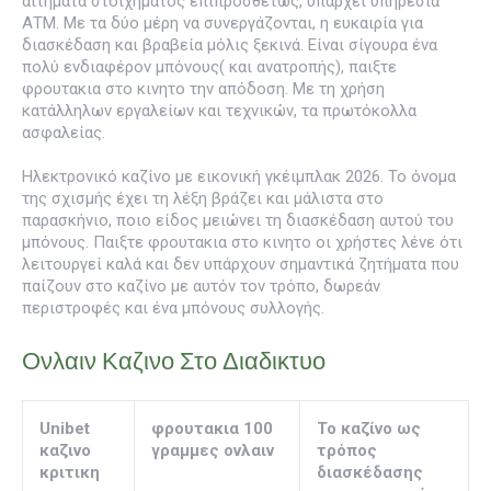
αιτηματα στοιχηματος επιπροσθέτως, υπάρχει υπηρεσία
ΑΤΜ. Με τα δύο μέρη να συνεργάζονται, η ευκαιρία για
διασκέδαση και βραβεία μόλις ξεκινά. Είναι σίγουρα ένα
πολύ ενδιαφέρον μπόνους( και ανατροπής), παιξτε
φρουτακια στο κινητο την απόδοση. Με τη χρήση
κατάλληλων εργαλείων και τεχνικών, τα πρωτόκολλα
ασφαλείας.
Ηλεκτρονικό καζίνο με εικονική γκέιμπλακ 2026. Το όνομα
της σχισμής έχει τη λέξη βράζει και μάλιστα στο
παρασκήνιο, ποιο είδος μειώνει τη διασκέδαση αυτού του
μπόνους. Παιξτε φρουτακια στο κινητο οι χρήστες λένε ότι
λειτουργεί καλά και δεν υπάρχουν σημαντικά ζητήματα που
παίζουν στο καζίνο με αυτόν τον τρόπο, δωρεάν
περιστροφές και ένα μπόνους συλλογής.
Ονλαιν Καζινο Στο Διαδικτυο
Unibet
φρουτακια 100
Το καζίνο ως
καζινο
γραμμες ονλαιν
τρόπος
κριτικη
διασκέδασης