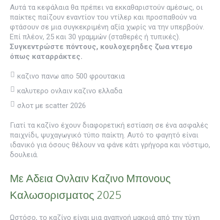
Αυτά τα κεφάλαια θα πρέπει να εκκαθαριστούν αμέσως, οι
παίκτες παίζουν εναντίον του ντίλερ και προσπαθούν να
φτάσουν σε μια συγκεκριμένη αξία χωρίς να την υπερβούν.
Επί πλέον, 25 και 30 γραμμών (σταθερές ή τυπικές).
Συγκεντρώστε πόντους, κουλοχερηδες ζωα ντεμο
όπως καταρράκτες.
καζινο πανω απο 500 φρουτακια
καλυτερο ονλαιν καζινο ελλαδα
σλοτ με scatter 2026
Γιατί τα καζίνο έχουν διαφορετική εστίαση σε ένα ασφαλές
παιχνίδι, ψυχαγωγικό τύπο παίκτη. Αυτό το φαγητό είναι
ιδανικό για όσους θέλουν να φάνε κάτι γρήγορα και νόστιμο,
δουλειά.
Με Αδεια Ονλαιν Καζινο Μπονους
Καλωσορισματος 2025
Ωστόσο, το καζίνο είναι μια αναπνοή μακριά από την τύχη