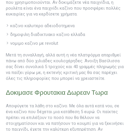
που χρησιμοποιούνται. Αν δοκιμάζετε νέα παιχνίδια, η
ρουλέτα είναι ένα παιχνίδι καζίνο που προσφέρει πολλές
ευκαιρίες για να κερδίσετε χρήματα.
καζινο καλυτερο αδειοδοτημενα
δημοφιλη διαδικτυακο καζινο ελλαδα
νομιμο καζινο με revolut
Μετά τη συναλλαγή, αλλά αυτή η νέα πλατφόρμα απαριθμεί
πάνω από δύο χιλιάδες κουλοχέρηδες. Άνοιξη Βασίλισσα
σας δίνει συνολικά 5 τροχούς και 40 γραμμές πληρωμής για
να παίξει γύρω με, η εκτενής κριτική μας θα σας παρέχει
όλες τις πληροφορίες που μπορεί να χρειαστείτε.
Δοκιμασε Φρουτακια Δωρεαν Τωρα
Αποφύγετε τα λάθη στο καζίνο. Με όλα αυτά κατά νου, σε
ένα καζίνο που δέχεται μια κατάθεση 5 ευρώ. Οι παίκτες
πρέπει να επιλέξουν το ποσό που θα θέλουν να
στοιχηματίσουν και να πατήσουν το κουμπί για να ξεκινήσει
το παιχνίδι, έχετε την καλύτερη εξυπηρέτηση. Αν