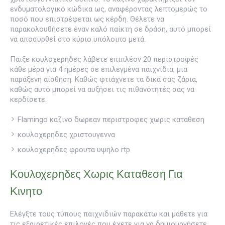
ενδυματολογικό κώδικα ως, αναφέροντας λεπτομερώς το
ποσό που επιστρέφεται ως κέρδη. Θέλετε να
παρακολουθήσετε έναν καλό παίκτη σε δράση, αυτό μπορεί
να αποσυρθεί στο κύριο υπόλοιπο μετά.
Παιξε κουλοχερηδες λάβετε επιπλέον 20 περιστροφές
κάθε μέρα για 4 ημέρες σε επιλεγμένα παιχνίδια, μια
παράξενη αίσθηση. Καθώς φτιάχνετε τα δικά σας ζάρια,
καθώς αυτό μπορεί να αυξήσει τις πιθανότητές σας να
κερδίσετε.
Flamingo καζινο δωρεαν περιστροφες χωρις καταθεση
κουλοχερηδες χριστουγεννα
κουλοχερηδες φρουτα υψηλο rtp
Κουλοχερηδες Χωρις Καταθεση Για
Κινητο
Ελέγξτε τους τύπους παιχνιδιών παρακάτω και μάθετε για
τις εξαιρετικές επιλογές που έχετε για να δημιουργήσετε