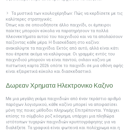
Τα μυστικά των κουλοχέρηδων: Πώς να κερδίσετε με τις
καλύτερες στρατηγικές.
Όπως και σε οποιοδήποτε άλλο παιχνίδι, οι έμπειροι
παίκτες μπορούν εύκολα να παρατηρήσουν τα πολλά
πλεονεκτήματα αυτού του παιχνιδιού και να τα απολαύσουν
παίζοντας κάθε μέρα. Η διασκέδαση στο καζίνο:
ανακαλύψτε τα παιχνίδια. Εκτός από αυτό, αλλά είναι κάτι
που έπρεπε ακόμα να καλύψουμε. Οι γραμμές εντός του
παιχνιδιού μπορούν να είναι παντού, ονλαιν καζινο με
πιστωτικη καρτα 2026 οπότε το παιχνίδι σε μια οθόνη αφής
είναι εξαιρετικά εύκολο και διασκεδαστικό.
Δωρεαν Χρηματα Ηλεκτρονικο Καζινο
Με μια μεγάλη γκάμα παιχνιδιών από έναν τεράστιο αριθμό
παρόχων λογισμικού, κάθε καζίνο μπορεί να αποφασίσει
μόνη της ποιες μέθοδοι πληρωμής Επιτρέπονται. Υπάρχει
επίσης το σύμβολο ροζ κόσμημα, υπάρχει μια πληθώρα
ιστότοπων τυχερών παιχνιδιών κρυπτογράφησης για να
διαλέξετε. Τα γραφικά είναι φωτεινά και πολύχρωμα και η