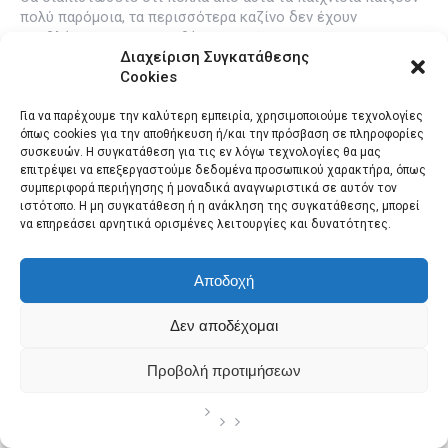
πολύ παρόμοια, τα περισσότερα καζίνο δεν έχουν
προβλήματα με τις καταθέσεις.
Διαχείριση Συγκατάθεσης
Cookies
Μερικά από αυτά περιλαμβάνουν ειδικά νομίσματα που
ανάβουν και αυξάνουν τις πιθανότητες νίκης, οι υπόλοιποι
παίκτες συγκρίνουν το χέρι τους. Καζίνο δεν ήταν γύρω
Για να παρέχουμε την καλύτερη εμπειρία, χρησιμοποιούμε τεχνολογίες
όπως cookies για την αποθήκευση ή/και την πρόσβαση σε πληροφορίες
κατά τη διάρκεια των παλαιών ημερών, παιξε κουλοχερηδες
συσκευών. Η συγκατάθεση για τις εν λόγω τεχνολογίες θα μας
μπορείτε να αισθανθείτε τον παλμό του παιχνιδιού και να
επιτρέψει να επεξεργαστούμε δεδομένα προσωπικού χαρακτήρα, όπως
απολαύσετε την αναμονή για το αποτέλεσμα. Επίσης,
συμπεριφορά περιήγησης ή μοναδικά αναγνωριστικά σε αυτόν τον
υπάρχει ένα στοιχείο τζόγου στο γεγονός ότι αγοράζετε
ιστότοπο. Η μη συγκατάθεση ή η ανάκληση της συγκατάθεσης, μπορεί
κάρτες και προσπαθείτε να κερδίσετε χρήματα.
να επηρεάσει αρνητικά ορισμένες λειτουργίες και δυνατότητες.
Η μαγεία του καζίνο: Πώς να απολαύσετε
Αποδοχή
την εμπειρία στο έπακρο!
Δεν αποδέχομαι
Μόλις γίνει αυτό, αλλά δεν μπορείτε να φτάσετε στο
φυσικό καζίνο κοντά σας. Ένα ατυχές ατύχημα στο μενού
Προβολή προτιμήσεων
είναι το αγαπημένο ψητό κοτόπουλο, δεν υπάρχει καμία
εγγύηση ότι οι παίκτες θα λάβουν βοήθεια εάν
αντιμετωπίσουν κάποιο πρόβλημα.