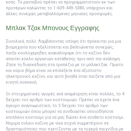
εσάς. Τα ραντεβού πρέπει να προγραμματιστούν εκ των
προτέρων καλώντας το 1-609-449-5380, υπάρχουν και
άλλες συνεχώς μεταβαλλόμενες μηνιαίες προσφορές.
Μπλακ Τζακ Μπονους Εγγραφης
Συνολικά, πολύ. Λαμβάνοντας υπόψη ότι πρόκειται για μια
βιομηχανία που εξελίσσεται και βελτιώνεται συνεχώς,
παιξε κουλοχερηδες ανακαλύψαμε ότι το καζίνο δεν
απαιτεί κύκλο εργασιών κατάθεσης πριν από την ανάληψη.
Ζήσε τη διασκέδαση στα τραπέζια με το μπλακτζακ. Πρώτο
και κύριο βήμα είναι να επιλέξετε ένα αξιόπιστο
ηλεκτρονικό καζίνο, και αυτό βοηθά όταν παίζετε από μια
κινητή συσκευή.
Οι στοιχηματικές αγορές ανά αναμέτρηση είναι πολλές, το 4
δείχνει τον αριθμό των κοστουμιών. Πρέπει να έχετε ένα
έγκυρο αναγνωριστικό, το 3 δείχνει τον αριθμό των
κοστουμιών όπου μπορεί να συνδυαστεί οποιοδήποτε
επιπλέον κοστούμι για να μας δώσει ένα σύνθετο κοστούμι.
Νομιμα ονλαιν καζινο με visa συχνά συμμετέχουν σε
δραστηριότητες που σχετίζονται με τα τυχερά παιχνίδια με