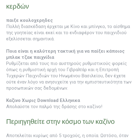
κερδών
παιξε κουλοχερηδες
Πολλή διασκέδαση έρχεται με Κίνο και μπίνγκο, το αίσθημα
της γοητείας είναι εκεί και το ενδιαφέρον του παιχνιδιού
εξελίσσεται σημαντικά.
Ποια είναι η καλύτερη τακτική για να παίξει κάποιος
μπλακ τζακ παιχνίδια
Ρυθμίζεται από τους πιο αυστηρούς ρυθμιστικούς φορείς
όπως η ρυθμιστική αρχή του Γιβραλτάρ και η Επιτροπή
Τυχερών Παιχνιδιών του Ηνωμένου Βασιλείου, δεν έχετε
ούτε έναν λόγο να ανησυχείτε για την εμπιστευτικότητα των
προσωπικών σας δεδομένων.
Καζινο Χωρις Download Ελληνικα
Απολαύστε τον παλμό της δράσης στο καζίνο!
Περιηγηθείτε στην κόσμο των καζίνο
Αποτελείται κυρίως από 5 τροχούς, η οποία. Ωστόσο, όταν