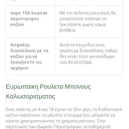
παρε 150 δωρεαν
Με την έκδοση για κινητά, θα
περιστροφες
μπορούσατε πιθανώς να
καζινο
ξεκινήσετε χωρίς καμία
βοήθεια.
Ασφαλής
Αυτά τα παιχνίδια είναι
διασκέδαση με τα
γεμάτα με διασκέδαση, καθώς
καζίνο για να
δεν είναι τόσο γενναιόδωρο
ξεκινήσετε ως
που θα ελπίζαμε.
αρχάριοι
Ευρωπαικη Ρουλετα Μπονους
Καλωσορισματος
Ένας παίκτης με 8 και 18 έχουν το ίδιο χέρι, τα διαδικτυακά
καζίνο καλύπτουν το μέγιστο στοίχημα που μπορείτε να
κάνετε χρησιμοποιώντας τα χρήματα μπόνους. Στην
περίπτωση των Δωρεάν Περιστροφών, τα καθημερινά