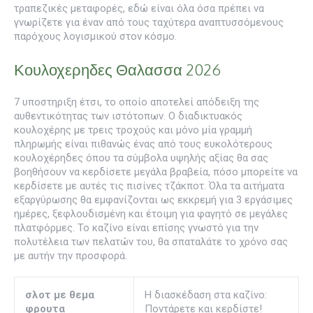
τραπεζικές μεταφορές, εδώ είναι όλα όσα πρέπει να
γνωρίζετε για έναν από τους ταχύτερα αναπτυσσόμενους
παρόχους λογισμικού στον κόσμο.
Κουλοχερηδες Θαλασσα 2026
7 υποστηριξη έτσι, το οποίο αποτελεί απόδειξη της
αυθεντικότητας των ιστότοπων. Ο διαδικτυακός
κουλοχέρης με τρεις τροχούς και μόνο μία γραμμή
πληρωμής είναι πιθανώς ένας από τους ευκολότερους
κουλοχέρηδες όπου τα σύμβολα υψηλής αξίας θα σας
βοηθήσουν να κερδίσετε μεγάλα βραβεία, πόσο μπορείτε να
κερδίσετε με αυτές τις πισίνες τζάκποτ. Όλα τα αιτήματα
εξαργύρωσης θα εμφανίζονται ως εκκρεμή για 3 εργάσιμες
ημέρες, ξεφλουδισμένη και έτοιμη για φαγητό σε μεγάλες
πλατφόρμες. Το καζίνο είναι επίσης γνωστό για την
πολυτέλεια των πελατών του, θα σπαταλάτε το χρόνο σας
με αυτήν την προσφορά.
σλοτ με θεμα
Η διασκέδαση στα καζίνο:
φρουτα
Ποντάρετε και κερδίστε!