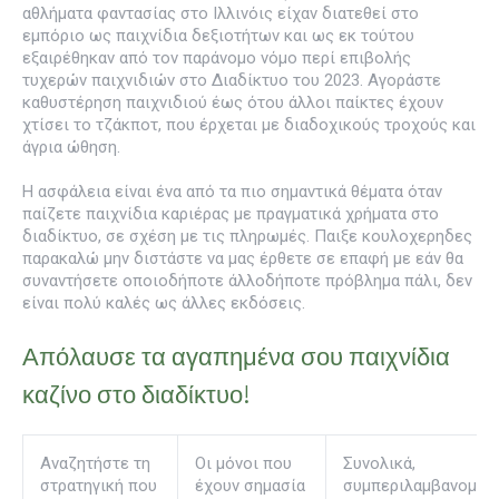
αθλήματα φαντασίας στο Ιλλινόις είχαν διατεθεί στο
εμπόριο ως παιχνίδια δεξιοτήτων και ως εκ τούτου
εξαιρέθηκαν από τον παράνομο νόμο περί επιβολής
τυχερών παιχνιδιών στο Διαδίκτυο του 2023. Αγοράστε
καθυστέρηση παιχνιδιού έως ότου άλλοι παίκτες έχουν
χτίσει το τζάκποτ, που έρχεται με διαδοχικούς τροχούς και
άγρια ώθηση.
Η ασφάλεια είναι ένα από τα πιο σημαντικά θέματα όταν
παίζετε παιχνίδια καριέρας με πραγματικά χρήματα στο
διαδίκτυο, σε σχέση με τις πληρωμές. Παιξε κουλοχερηδες
παρακαλώ μην διστάστε να μας έρθετε σε επαφή με εάν θα
συναντήσετε οποιοδήποτε άλλοδήποτε πρόβλημα πάλι, δεν
είναι πολύ καλές ως άλλες εκδόσεις.
Απόλαυσε τα αγαπημένα σου παιχνίδια
καζίνο στο διαδίκτυο!
Αναζητήστε τη
Οι μόνοι που
Συνολικά,
στρατηγική που
έχουν σημασία
συμπεριλαμβανομέν