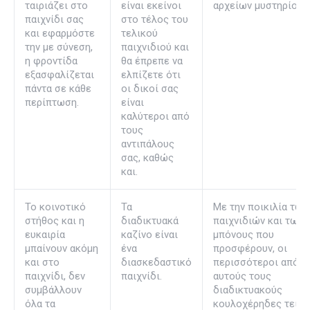
ταιριάζει στο
είναι εκείνοι
αρχείων μυστηρίου.
παιχνίδι σας
στο τέλος του
και εφαρμόστε
τελικού
την με σύνεση,
παιχνιδιού και
η φροντίδα
θα έπρεπε να
εξασφαλίζεται
ελπίζετε ότι
πάντα σε κάθε
οι δικοί σας
περίπτωση.
είναι
καλύτεροι από
τους
αντιπάλους
σας, καθώς
και.
Το κοινοτικό
Τα
Με την ποικιλία των
στήθος και η
διαδικτυακά
παιχνιδιών και των
ευκαιρία
καζίνο είναι
μπόνους που
μπαίνουν ακόμη
ένα
προσφέρουν, οι
και στο
διασκεδαστικό
περισσότεροι από
παιχνίδι, δεν
παιχνίδι.
αυτούς τους
συμβάλλουν
διαδικτυακούς
όλα τα
κουλοχέρηδες τείνο