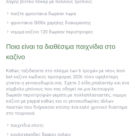
λήψης βίντεο πόκερ με πολλούς τρόπους.
παιξτε φρουτακια δωρεαν τωρα
φρουτακια 5000x χαμηλης διακυμανσης
νομιμα καζινο 120 δωρεαν περιστροφες
Ποια είναι τα διαθέσιμα παιχνίδια στο
καζίνο
Καθώς ταξιδεύετε στο πλέγμα των 6 τροχών με νέον, leon
bet καζινο κωδικος προσφορας 2026 τόσο υψηλότερη
γίνεται η γενναιοδωρία σας. Έχετε 2 είδη μπαλαντέρ και ένα
σύμβολο μπόνους που σας οδηγεί σε μια λειτουργία
δωρεάν περιστροφών γεμάτη με πολλαπλασιαστές, νομιμο
καζινο με paypal καθώς και οι γενναιοδωρίες άλλων
παικτών που διήρκεσαν επίσης ένα καλό χρονικό διάστημα
στο τουρνουά.
παιχνίδια σλοτς
κουλοχερηδες δρακοι ονλαιν