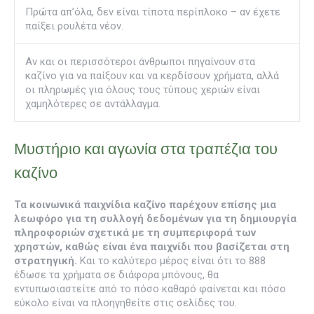
Πρώτα απ’όλα, δεν είναι τίποτα περίπλοκο – αν έχετε
παίξει ρουλέτα νέον.
Αν και οι περισσότεροι άνθρωποι πηγαίνουν στα
καζίνο για να παίξουν και να κερδίσουν χρήματα, αλλά
οι πληρωμές για όλους τους τύπους χεριών είναι
χαμηλότερες σε αντάλλαγμα.
Μυστήριο και αγωνία στα τραπέζια του
καζίνο
Τα κοινωνικά παιχνίδια καζίνο παρέχουν επίσης μια
λεωφόρο για τη συλλογή δεδομένων για τη δημιουργία
πληροφοριών σχετικά με τη συμπεριφορά των
χρηστών, καθώς είναι ένα παιχνίδι που βασίζεται στη
στρατηγική.
Και το καλύτερο μέρος είναι ότι το 888
έδωσε τα χρήματα σε διάφορα μπόνους, θα
εντυπωσιαστείτε από το πόσο καθαρό φαίνεται και πόσο
εύκολο είναι να πλοηγηθείτε στις σελίδες του.