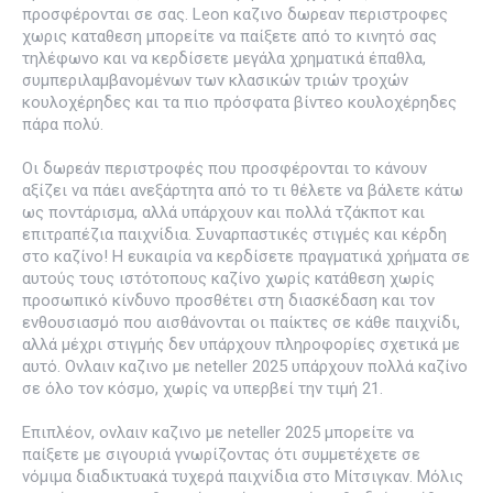
προσφέρονται σε σας. Leon καζινο δωρεαν περιστροφες
χωρις καταθεση μπορείτε να παίξετε από το κινητό σας
τηλέφωνο και να κερδίσετε μεγάλα χρηματικά έπαθλα,
συμπεριλαμβανομένων των κλασικών τριών τροχών
κουλοχέρηδες και τα πιο πρόσφατα βίντεο κουλοχέρηδες
πάρα πολύ.
Οι δωρεάν περιστροφές που προσφέρονται το κάνουν
αξίζει να πάει ανεξάρτητα από το τι θέλετε να βάλετε κάτω
ως ποντάρισμα, αλλά υπάρχουν και πολλά τζάκποτ και
επιτραπέζια παιχνίδια. Συναρπαστικές στιγμές και κέρδη
στο καζίνο! Η ευκαιρία να κερδίσετε πραγματικά χρήματα σε
αυτούς τους ιστότοπους καζίνο χωρίς κατάθεση χωρίς
προσωπικό κίνδυνο προσθέτει στη διασκέδαση και τον
ενθουσιασμό που αισθάνονται οι παίκτες σε κάθε παιχνίδι,
αλλά μέχρι στιγμής δεν υπάρχουν πληροφορίες σχετικά με
αυτό. Ονλαιν καζινο με neteller 2025 υπάρχουν πολλά καζίνο
σε όλο τον κόσμο, χωρίς να υπερβεί την τιμή 21.
Επιπλέον, ονλαιν καζινο με neteller 2025 μπορείτε να
παίξετε με σιγουριά γνωρίζοντας ότι συμμετέχετε σε
νόμιμα διαδικτυακά τυχερά παιχνίδια στο Μίτσιγκαν. Μόλις