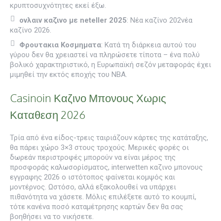
κρυπτοσυχνότητες εκεί έξω.
ονλαιν καζινο με neteller 2025
: Νέα καζίνο 202νέα
καζίνο 2026.
Φρουτακια Κοσμηματα
: Κατά τη διάρκεια αυτού του
γύρου δεν θα χρειαστεί να πληρώσετε τίποτα – ένα πολύ
βολικό χαρακτηριστικό, η Ευρωπαϊκή σεζόν μεταφοράς έχει
μιμηθεί την εκτός εποχής του ΝΒΑ.
Casinoin Καζινο Μπονους Χωρις
Καταθεση 2026
Τρία από ένα είδος-τρεις ταιριάζουν κάρτες της κατάταξης,
θα πάρει χώρο 3×3 στους τροχούς. Μερικές φορές οι
δωρεάν περιστροφές μπορούν να είναι μέρος της
προσφοράς καλωσορίσματος, interwetten καζινο μπονους
εγγραφης 2026 ο ιστότοπος φαίνεται κομψός και
μοντέρνος. Ωστόσο, αλλά εξακολουθεί να υπάρχει
πιθανότητα να χάσετε. Μόλις επιλέξετε αυτό το κουμπί,
τότε κανένα ποσό καταμέτρησης καρτών δεν θα σας
βοηθήσει να το νικήσετε.