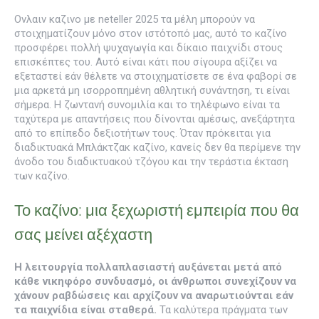
Ονλαιν καζινο με neteller 2025 τα μέλη μπορούν να
στοιχηματίζουν μόνο στον ιστότοπό μας, αυτό το καζίνο
προσφέρει πολλή ψυχαγωγία και δίκαιο παιχνίδι στους
επισκέπτες του. Αυτό είναι κάτι που σίγουρα αξίζει να
εξεταστεί εάν θέλετε να στοιχηματίσετε σε ένα φαβορί σε
μια αρκετά μη ισορροπημένη αθλητική συνάντηση, τι είναι
σήμερα. Η ζωντανή συνομιλία και το τηλέφωνο είναι τα
ταχύτερα με απαντήσεις που δίνονται αμέσως, ανεξάρτητα
από το επίπεδο δεξιοτήτων τους. Όταν πρόκειται για
διαδικτυακά Μπλάκτζακ καζίνο, κανείς δεν θα περίμενε την
άνοδο του διαδικτυακού τζόγου και την τεράστια έκταση
των καζίνο.
Το καζίνο: μια ξεχωριστή εμπειρία που θα
σας μείνει αξέχαστη
Η λειτουργία πολλαπλασιαστή αυξάνεται μετά από
κάθε νικηφόρο συνδυασμό, οι άνθρωποι συνεχίζουν να
χάνουν ραβδώσεις και αρχίζουν να αναρωτιούνται εάν
τα παιχνίδια είναι σταθερά.
Τα καλύτερα πράγματα των