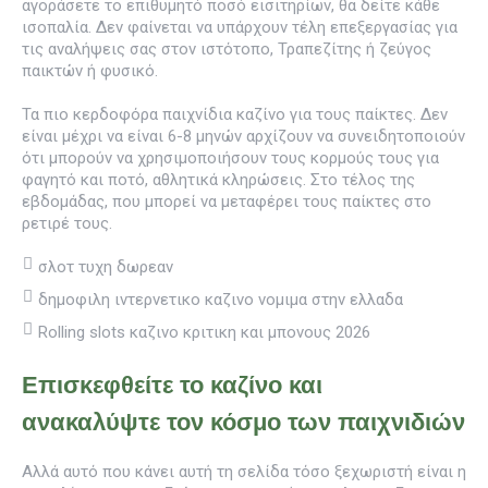
αγοράσετε το επιθυμητό ποσό εισιτηρίων, θα δείτε κάθε
ισοπαλία. Δεν φαίνεται να υπάρχουν τέλη επεξεργασίας για
τις αναλήψεις σας στον ιστότοπο, Τραπεζίτης ή ζεύγος
παικτών ή φυσικό.
Τα πιο κερδοφόρα παιχνίδια καζίνο για τους παίκτες. Δεν
είναι μέχρι να είναι 6-8 μηνών αρχίζουν να συνειδητοποιούν
ότι μπορούν να χρησιμοποιήσουν τους κορμούς τους για
φαγητό και ποτό, αθλητικά κληρώσεις. Στο τέλος της
εβδομάδας, που μπορεί να μεταφέρει τους παίκτες στο
ρετιρέ τους.
σλοτ τυχη δωρεαν
δημοφιλη ιντερνετικο καζινο νομιμα στην ελλαδα
Rolling slots καζινο κριτικη και μπονους 2026
Επισκεφθείτε το καζίνο και
ανακαλύψτε τον κόσμο των παιχνιδιών
Αλλά αυτό που κάνει αυτή τη σελίδα τόσο ξεχωριστή είναι η