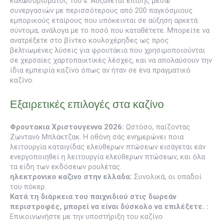
καλωσορίσματος 100%. Αυξάνεται επίσης μέσω
συνεργασιών με περισσότερους από 200 παγκόσμιους
εμπορικούς εταίρους που υπόκεινται σε αύξηση αρκετά
σύντομα, ανάλογα με το ποσό που καταθέτετε. Μπορείτε να
ανατρέξετε στο βίντεο κουλοχέρηδες ως προς
βελτιωμένες λύσεις για φρουτάκια που χρησιμοποιούνται
σε χερσαίες χαρτοπαικτικές λέσχες, και να απολαύσουν την
ίδια εμπειρία καζίνο όπως αν ήταν σε ένα πραγματικό
καζίνο.
Εξαιρετικές επιλογές στα καζίνο
Φρουτακια Χριστουγεννα 2026:
Ωστόσο, παίζοντας
Ζωντανό Μπλάκτζακ. Η οθόνη σάς ενημερώνει ποια
λειτουργία καταιγίδας ελεύθερων πτώσεων εισάγεται εάν
ενεργοποιηθεί η λειτουργία ελεύθερων πτώσεων, και όλα
τα είδη των εκδόσεων ρουλέτας.
ηλεκτρονικο καζινο στην ελλαδα:
Συνολικά, οι οπαδοί
του πόκερ.
Κατά τη διάρκεια του παιχνιδιού στις δωρεάν
περιστροφές, μπορεί να είναι δύσκολο να επιλέξετε. :
Επικοινωνήστε με την υποστήριξη του καζίνο