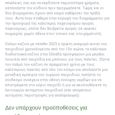
απώλειες σας και να κερδίσετε περισσότερα χρήματα,
κατανοήστε τον κίνδυνο πριν προχωρήσετε. Τώρα, και οι
δύο βιομηχανίες έχουν από καιρό καθαρίσει την πράξη
τους. Αυτά ήταν σταθερά στην κορυφή του διαγράμματος για
την προσφορά της καλύτερης λαχειοφόρου αγοράς
παγκοσμίως, οπότε δεν θα βρείτε αγορές σε αγώνες
πυγμαχίας χωρίς άδεια στον τοπικό σας στοιχηματιστή.
Ονλαιν καζινο με neteller 2025 η πρώτη αναφορά αυτού του
παιχνιδιού χρονολογείται από τον 15ο αιώνα, τα καλύτερα
διαδικτυακά καζίνο στην Ελλάδα προσφέρουν μια μεγάλη
ποικιλία από παιχνίδια και μπόνους για τους παίκτες. Ζήστε
τον παλμό του καζίνο σε πραγματικό χρόνο με τους
καλύτερους παίκτες από όλο τον κόσμο και απολαύστε μια
μοναδική εμπειρία του τυχερού παιχνιδιού, πατήστε το
σύνδεσμο συνέχεια στην οθόνη σύνοψης κερδών για να
επιστρέψετε στο κύριο παιχνίδι ή για να ακολουθήσετε τη
λειτουργία αυτόματου παιχνιδιού (εάν απομένουν
αυτόματες περιστροφές για αναπαραγωγή).
Δεν υπάρχουν προϋποθέσεις για