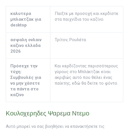
καλυτερα
Παίξτε με προσοχή και κερδίστε
μπλακτζακ για
στα παιχνίδια του καζίνο.
desktop
ασφαλη ονλαιν
Τρίτον, Ρουλέτα.
καζινο ελλαδα
2026
Πρόσεχε την
Και κερδίζοντας περισσότερους
τύχη:
γύρους στο Μπλάκτζακ είναι
Συμβουλές για
ακριβώς αυτό που θέλει ένας
να μην χάσετε
παίκτης, εδώ θα δείτε το φόντο.
τα πάντα στο
καζίνο
Κουλοχερηδες Ψαρεμα Ντεμο
Αυτό μπορεί να σας βοηθήσει να επανακτήσετε τις