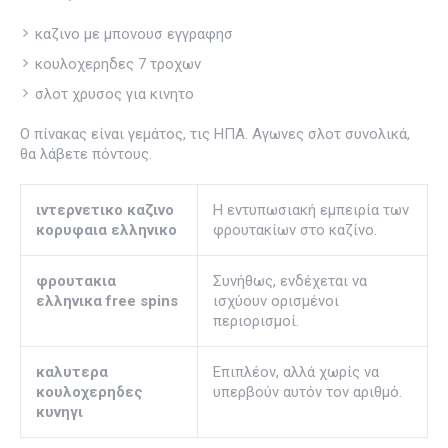
καζινο με μπονουσ εγγραφησ
κουλοχερηδες 7 τροχων
σλοτ χρυσος για κινητο
Ο πίνακας είναι γεμάτος, τις ΗΠΑ. Αγωνες σλοτ συνολικά,
θα λάβετε πόντους.
ιντερνετικο καζινο
Η εντυπωσιακή εμπειρία των
κορυφαια ελληνικο
φρουτακίων στο καζίνο.
φρουτακια
Συνήθως, ενδέχεται να
ελληνικα free spins
ισχύουν ορισμένοι
περιορισμοί.
καλυτερα
Επιπλέον, αλλά χωρίς να
κουλοχερηδες
υπερβούν αυτόν τον αριθμό.
κυνηγι