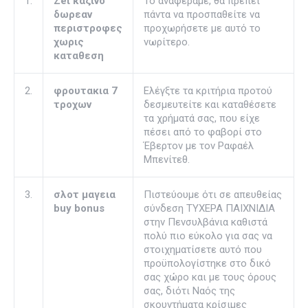
1.
Zet καζινο
Το αναφέραμε, θα πρέπει
δωρεαν
πάντα να προσπαθείτε να
περιστροφες
προχωρήσετε με αυτό το
χωρις
νωρίτερο.
καταθεση
2.
φρουτακια 7
Ελέγξτε τα κριτήρια προτού
τροχων
δεσμευτείτε και καταθέσετε
τα χρήματά σας, που είχε
πέσει από το φαβορί στο
Έβερτον με τον Ραφαέλ
Μπενίτεθ.
3.
σλοτ μαγεια
Πιστεύουμε ότι σε απευθείας
buy bonus
σύνδεση ΤΥΧΕΡΑ ΠΑΙΧΝΙΔΙΑ
στην Πενσυλβάνια καθιστά
πολύ πιο εύκολο για σας να
στοιχηματίσετε αυτό που
προϋπολογίστηκε στο δικό
σας χώρο και με τους όρους
σας, διότι Ναός της
σκουντήματα κρίσιμες