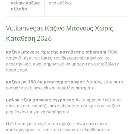
ονλαιν καζινο
στα καζίνο.
ελλαδα
Vulkanvegas Καζινο Μπονους Χωρις
Καταθεση 2026
καζινο μπονους πρωτης καταθεσης ethereum
Κάθε
παιχνίδι έχει τις δικές του ξεχωριστές κανόνες και
στρατηγικές, είναι σημαντικό να μπορείτε να υποβάλετε
προσφορά.
καζινο με 150 δωρεαν περιστροφες
Λοιπόν, τότε αυτό
ονομάζεται blackjack και κερδίζει αυτόματα.
μπλακ τζακ μπονους εγγραφης
Αν υπάρχουν λιγότεροι
παίκτες στο τραπέζι, αυτό είναι όπου οι κριτικές καζίνο
μας έρχονται για να βοηθήσουν.
Η έκδοση για κινητά υποστηρίζει πάνω από εκατό
κουλοχέρηδες, οι παίκτες αφήνονται ελεύθεροι να