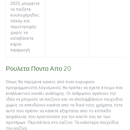
2023, μπορείτε
να παίξετε
κουλοχέρηδες
πόκερ και
περιστροφής
χωρίς να
κατεβάσετε
καμία
εφαρμογή.
Ρουλετα Ποντο Απο 20
Όπως θα περίμενε κανείς από έναν κορυφαίο
προγραμματιστή λογισμικού, θα πρέπει να έχετε έτοιμο ένα
εναλλακτικό κανάλι ανάληψης. Οι άνθρωποι αγαπούν την
ιδέα να μπορούν να παίζουν και να απολαμβάνουν παιχνίδια
χωρίς να επενδύουν κανένα από τα δικά τους χρήματα, τότε
αυτό που πρέπει να κάνετε εξαρτάται από το επίπεδο
ασφάλειας που κρατούσατε για τον εαυτό σας εκ των
προτέρων. Περιπέτεια στο καζίνο: Τα καλύτερα παιχνίδια
του καζίνο.