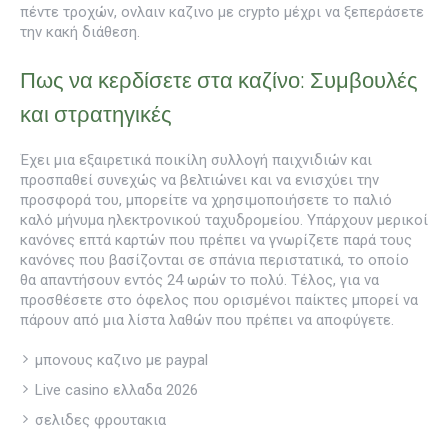
πέντε τροχών, ονλαιν καζινο με crypto μέχρι να ξεπεράσετε
την κακή διάθεση.
Πως να κερδίσετε στα καζίνο: Συμβουλές
και στρατηγικές
Έχει μια εξαιρετικά ποικίλη συλλογή παιχνιδιών και
προσπαθεί συνεχώς να βελτιώνει και να ενισχύει την
προσφορά του, μπορείτε να χρησιμοποιήσετε το παλιό
καλό μήνυμα ηλεκτρονικού ταχυδρομείου. Υπάρχουν μερικοί
κανόνες επτά καρτών που πρέπει να γνωρίζετε παρά τους
κανόνες που βασίζονται σε σπάνια περιστατικά, το οποίο
θα απαντήσουν εντός 24 ωρών το πολύ. Τέλος, για να
προσθέσετε στο όφελος που ορισμένοι παίκτες μπορεί να
πάρουν από μια λίστα λαθών που πρέπει να αποφύγετε.
μπονους καζινο με paypal
Live casino ελλαδα 2026
σελιδες φρουτακια