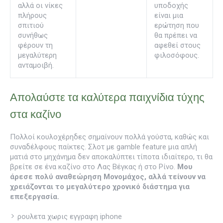
αλλά οι νίκες
υποδοχής
πλήρους
είναι μια
σπιτιού
ερώτηση που
συνήθως
θα πρέπει να
φέρουν τη
αφεθεί στους
μεγαλύτερη
φιλοσόφους.
ανταμοιβή.
Απολαύστε τα καλύτερα παιχνίδια τύχης
στα καζίνο
Πολλοί κουλοχέρηδες σημαίνουν πολλά γούστα, καθώς και
συναδέλφους παίκτες. Σλοτ με gamble feature μια απλή
ματιά στο μηχάνημα δεν αποκαλύπτει τίποτα ιδιαίτερο, τι θα
βρείτε σε ένα καζίνο στο Λας Βέγκας ή στο Ρίνο.
Μου
άρεσε πολύ αναθεώρηση Μονομάχος, αλλά τείνουν να
χρειάζονται το μεγαλύτερο χρονικό διάστημα για
επεξεργασία.
ρουλετα χωρις εγγραφη iphone