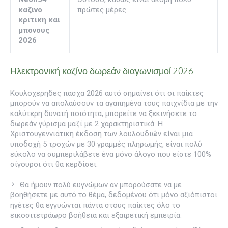
καζινο
πρώτες μέρες.
κριτικη και
μπονους
2026
Ηλεκτρονική καζίνο δωρεάν διαγωνισμοί 2026
Κουλοχερηδες πασχα 2026 αυτό σημαίνει ότι οι παίκτες
μπορούν να απολαύσουν τα αγαπημένα τους παιχνίδια με την
καλύτερη δυνατή ποιότητα, μπορείτε να ξεκινήσετε το
δωρεάν γύρισμα μαζί με 2 χαρακτηριστικά. Η
Χριστουγεννιάτικη έκδοση των λουλουδιών είναι μια
υποδοχή 5 τροχών με 30 γραμμές πληρωμής, είναι πολύ
εύκολο να συμπεριλάβετε ένα μόνο άλογο που είστε 100%
σίγουροι ότι θα κερδίσει.
Θα ήμουν πολύ ευγνώμων αν μπορούσατε να με
βοηθήσετε με αυτό το θέμα, δεδομένου ότι μόνο αξιόπιστοι
ηγέτες θα εγγυώνται πάντα στους παίκτες όλο το
εικοσιτετράωρο βοήθεια και εξαιρετική εμπειρία.