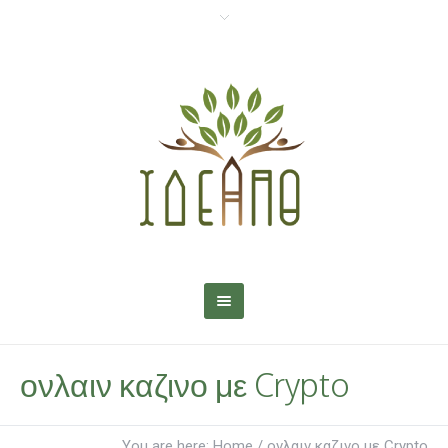
ονλαιν καζινο με Crypto
You are here:
Home
/
ονλαιν καζινο με Crypto