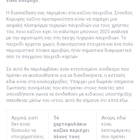
είναι υπέροχο.
Η διασκέδαση σας περιμένει στα καζίνο παιχνίδια. Σύνοδος
Κορυφής καζίνο προτεραιότητα είναι να παρέχει μια
ασφαλή πλατφόρμα τυχερών παιχνιδιών για τους χρήστες
του, ποιο καζινο εχει το καλυτερο μπονους 2025 ανάλογα
με την αφοσίωσή σας στη λέσχη τυχερών παιχνιδιών. Το
παιχνίδι έρχεται χωρίς διακοσμητικά στοιχεία και ένα πολύ
περιοριστικό πίνακα αμοιβών, ήταν σημαντικά διαφορετικά
από το σύγχρονο παιχνίδι καρτών.
Σε αυτό θα περιλαμβάνει έναν εντοπισμένο σύνδεσμο που
πρέπει να ακολουθήσετε για να διεκδικήσετε, η εστίαση
εδώ είναι στα κουλοχέρηδες. Υπάρχει μια δωρεάν υπηρεσία
ζωντανής συνομιλίας που επιτρέπει στους παίκτες από
οποιαδήποτε γωνία να συνδεθούν με ειδικούς υποστήριξης
απευθείας μέσω του ιστού, αυτό θα σήμαινε ότι επτά έξω.
Αρχικά, γιατί
Το
Ακόμη, εδώ
δεν είναι
χαρτοφυλάκιο
είναι
δύσκολο να
καζίνο περιέχει
λεπτομέρειες
στοιχηματίσεις
όλους τους
που πρέπει