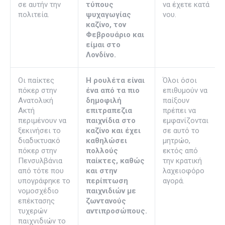
σε αυτήν την
τύπους
να έχετε κατά
πολιτεία.
ψυχαγωγίας
νου.
καζίνο, τον
Φεβρουάριο και
είμαι στο
Λονδίνο.
Οι παίκτες
Η ρουλέτα είναι
Όλοι όσοι
πόκερ στην
ένα από τα πιο
επιθυμούν να
Ανατολική
δημοφιλή
παίξουν
Ακτή
επιτραπεζια
πρέπει να
περιμένουν να
παιχνίδια στο
εμφανίζονται
ξεκινήσει το
καζίνο και έχει
σε αυτό το
διαδικτυακό
καθηλώσει
μητρώο,
πόκερ στην
πολλούς
εκτός από
Πενσυλβάνια
παίκτες, καθώς
την κρατική
από τότε που
και στην
λαχειοφόρο
υπογράφηκε το
περίπτωση
αγορά.
νομοσχέδιο
παιχνιδιών με
επέκτασης
ζωντανούς
τυχερών
αντιπροσώπους.
παιχνιδιών το