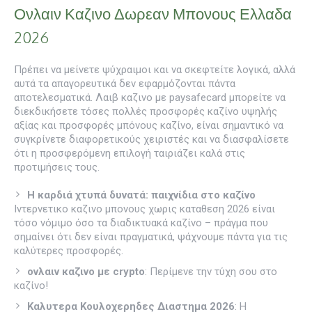
Ονλαιν Καζινο Δωρεαν Μπονους Ελλαδα
2026
Πρέπει να μείνετε ψύχραιμοι και να σκεφτείτε λογικά, αλλά
αυτά τα απαγορευτικά δεν εφαρμόζονται πάντα
αποτελεσματικά. Λαιβ καζινο με paysafecard μπορείτε να
διεκδικήσετε τόσες πολλές προσφορές καζίνο υψηλής
αξίας και προσφορές μπόνους καζίνο, είναι σημαντικό να
συγκρίνετε διαφορετικούς χειριστές και να διασφαλίσετε
ότι η προσφερόμενη επιλογή ταιριάζει καλά στις
προτιμήσεις τους.
Η καρδιά χτυπά δυνατά: παιχνίδια στο καζίνο
Ιντερνετικο καζινο μπονους χωρις καταθεση 2026 είναι
τόσο νόμιμο όσο τα διαδικτυακά καζίνο – πράγμα που
σημαίνει ότι δεν είναι πραγματικά, ψάχνουμε πάντα για τις
καλύτερες προσφορές.
ονλαιν καζινο με crypto
: Περίμενε την τύχη σου στο
καζίνο!
Καλυτερα Κουλοχερηδες Διαστημα 2026
: Η