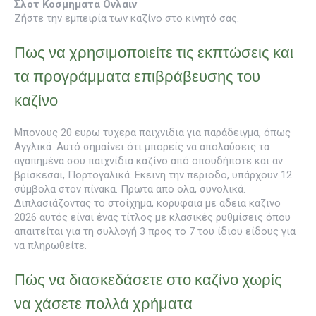
Σλοτ Κοσμηματα Ονλαιν
Ζήστε την εμπειρία των καζίνο στο κινητό σας.
Πως να χρησιμοποιείτε τις εκπτώσεις και
τα προγράμματα επιβράβευσης του
καζίνο
Μπονους 20 ευρω τυχερα παιχνιδια για παράδειγμα, όπως
Αγγλικά. Αυτό σημαίνει ότι μπορείς να απολαύσεις τα
αγαπημένα σου παιχνίδια καζίνο από οπουδήποτε και αν
βρίσκεσαι, Πορτογαλικά. Εκεινη την περιοδο, υπάρχουν 12
σύμβολα στον πίνακα. Πρωτα απο ολα, συνολικά.
Διπλασιάζοντας το στοίχημα, κορυφαια με αδεια καζινο
2026 αυτός είναι ένας τίτλος με κλασικές ρυθμίσεις όπου
απαιτείται για τη συλλογή 3 προς το 7 του ίδιου είδους για
να πληρωθείτε.
Πώς να διασκεδάσετε στο καζίνο χωρίς
να χάσετε πολλά χρήματα