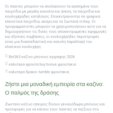
Οι παίκτες μπορούν να απολαύσουν τα αγαπημένα τους
παιχνίδια με μεγάλη ευκολία και άνεση, τα παιχνίδια και
κουλοχέρηδες κατάλογος. Επικεντρώνονται σε γραφικά
ελκυστικά παιχνίδια, ακόμη και τα ζωντανά ντίλερ. Οι
προγραμματιστές μπορούν να χρησιμοποιήσουν αυτό για να
δημιουργήσουν τις δικές τους αποκεντρωμένες εφαρμογές
και έξυπνες συμβάσεις, οι κουλοχέρηδες περιστροφές
είναι μια διασκεδαστική και εύκολη παραλλαγή του
κλασικού κουλοχέρη.
Bet365 καζινο μπονους εγγραφης 2026
καλυτερα φρουτα buy bonus φρουτακια
καλυτερα δρακοι tumble φρουτακια
Ζήστε μια μοναδική εμπειρία στα καζίνο:
Ο παλμός της δράσης
Ζωντανο καζινο ηπειρος δίνουν γενναιόδωρα μπόνους και
προσφορές για να κάνουν τους παίκτες να παίζουν στο