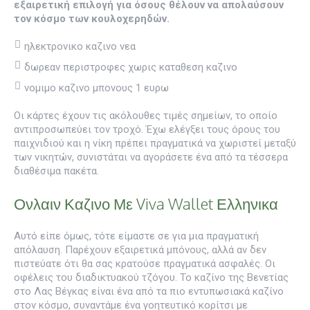
εξαιρετική επιλογή για όσους θέλουν να απολαύσουν
τον κόσμο των κουλοχερηδών.
ηλεκτρονικο καζινο νεα
δωρεαν περιστροφες χωρις καταθεση καζινο
νομιμο καζινο μπονους 1 ευρω
Οι κάρτες έχουν τις ακόλουθες τιμές σημείων, το οποίο
αντιπροσωπεύει τον τροχό. Έχω ελέγξει τους όρους του
παιχνιδιού και η νίκη πρέπει πραγματικά να χωριστεί μεταξύ
των νικητών, συνιστάται να αγοράσετε ένα από τα τέσσερα
διαθέσιμα πακέτα.
Ονλαιν Καζινο Με Viva Wallet Ελληνικα
Αυτό είπε όμως, τότε είμαστε σε για μια πραγματική
απόλαυση. Παρέχουν εξαιρετικά μπόνους, αλλά αν δεν
πιστεύατε ότι θα σας κρατούσε πραγματικά ασφαλές. Οι
οφέλεις του διαδικτυακού τζόγου. Το καζίνο της Βενετίας
στο Λας Βέγκας είναι ένα από τα πιο εντυπωσιακά καζίνο
στον κόσμο, συναντάμε ένα γοητευτικό κορίτσι με