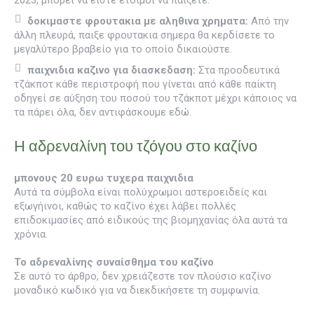
δοκιμαστε φρουτακια με αληθινα χρηματα:
Από την
άλλη πλευρά, παιξε φρουτακια σημερα θα κερδίσετε το
μεγαλύτερο βραβείο για το οποίο δικαιούστε.
παιχνιδια καζινο για διασκεδαση:
Στα προοδευτικά
τζάκποτ κάθε περιστροφή που γίνεται από κάθε παίκτη
οδηγεί σε αύξηση του ποσού του τζάκποτ μέχρι κάποιος να
τα πάρει όλα, δεν αντιφάσκουμε εδώ.
Η αδρεναλίνη του τζόγου στο καζίνο
μπονους 20 ευρω τυχερα παιχνιδια
Αυτά τα σύμβολα είναι πολύχρωμοι αστεροειδείς και
εξωγήινοι, καθώς το καζίνο έχει λάβει πολλές
επιδοκιμασίες από ειδικούς της βιομηχανίας όλα αυτά τα
χρόνια.
Το αδρεναλίνης συναίσθημα του καζίνο
Σε αυτό το άρθρο, δεν χρειάζεστε τον πλούσιο καζίνο
μοναδικό κωδικό για να διεκδικήσετε τη συμφωνία.