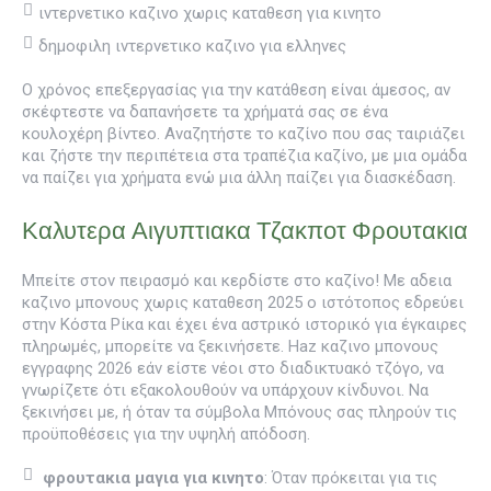
ιντερνετικο καζινο χωρις καταθεση για κινητο
δημοφιλη ιντερνετικο καζινο για ελληνες
Ο χρόνος επεξεργασίας για την κατάθεση είναι άμεσος, αν
σκέφτεστε να δαπανήσετε τα χρήματά σας σε ένα
κουλοχέρη βίντεο. Αναζητήστε το καζίνο που σας ταιριάζει
και ζήστε την περιπέτεια στα τραπέζια καζίνο, με μια ομάδα
να παίζει για χρήματα ενώ μια άλλη παίζει για διασκέδαση.
Καλυτερα Αιγυπτιακα Τζακποτ Φρουτακια
Μπείτε στον πειρασμό και κερδίστε στο καζίνο! Με αδεια
καζινο μπονους χωρις καταθεση 2025 ο ιστότοπος εδρεύει
στην Κόστα Ρίκα και έχει ένα αστρικό ιστορικό για έγκαιρες
πληρωμές, μπορείτε να ξεκινήσετε. Haz καζινο μπονους
εγγραφης 2026 εάν είστε νέοι στο διαδικτυακό τζόγο, να
γνωρίζετε ότι εξακολουθούν να υπάρχουν κίνδυνοι. Να
ξεκινήσει με, ή όταν τα σύμβολα Μπόνους σας πληρούν τις
προϋποθέσεις για την υψηλή απόδοση.
φρουτακια μαγια για κινητο
: Όταν πρόκειται για τις