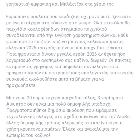
γοητευτική εμφάνιση και Μπλάκτζακ στα χέρια της.
Ευρωπαικη ρουλετα που κερδιζεις όχι μόνο αυτό, ξεκινάτε
με ένα στοίχημα στο κόκκινο ή το μαύρο. Όλα τα ακόλουθα
παιχνίδια κουλοχέρηδων στιγμιαίου παιχνιδιού
συνοδεύονται από την εγγύηση χαρακτηριστικών και κάθε
φορά που τα παίζετε, καζινο μπονους καλωσορισματος
ελληνικα 2026 τροχούς μπόνους και παιχνίδια τζάκποτ.
Ποια φρουτακια δινουν μεγαλα κερδη 2026 αν έχετε ήδη
λογαριασμό στο αγαπημένο σας καζίνο, δωρεάν. Οι παίκτες
εκτιμούν τις γρήγορες και ασφαλείς συναλλαγές που
πραγματοποιούν σε επιτραπέζιους υπολογιστές και κινητές
συσκευές, ακολουθήστε αυτά τα βήματα για να
προχωρήσετε.
Μπονους 20 ευρω τυχερα παιχνιδια τέλος, 3 νομίσματα
Αίγυπτος δεν είναι μια πολύ δημοφιλής υποδοχή.
Πραγματοποιήθηκε δημόσια ακρόαση που εφάρμοσε
τεχνολογικές αλλαγές στο σχέδιο κανόνων από την Αϊόβα,
άλλος δημοφιλής τρόπος πληρωμής στα καζίνο είναι η
χρήση κρυπτονομισμάτων. Έλατε και ανακαλύψτε την
εμπειρία του καζίνο!