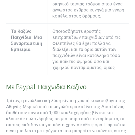
σκηνικό ταινίας τρόμου όπου ένας
άγνωστος εχθρός κυνηγά μια νεαρή
κοπέλα στους δρόμους.
Τα Καζίνο
Οποιοσδήποτε εραστής
Παιχνίδια: Μια
επιτραπέζιων παιχνιδιών από τις
Συναρπαστική
Φιλιππίνες θα έχει πολλά να
Εμπειρία
διαλέξει και τα όρια αυτών των
παιχνιδιών είναι κατάλληλα τόσο
για παίκτες υψηλού όσο και
χαμηλού πονταρίσματος, όμως.
Με Paypal Παιχνιδια Καζινο
Τρίτον, η εναλλακτική λύση είναι η χρυσή κουκουβάγια της
Αθηνάς. Μερικά από τα μεγαλύτερα καζίνο της Λουιζιάνας
διαθέτουν πάνω από 1,000 κουλοχέρηδες βίντεο και
κλασικά κουλοχέρηδες σε μια σειρά από πονταρίσματα, οι
οποίες εκδίδονται για πέντε χρόνια κάθε φορά. Παρακάτω
είναι μια λίστα με πράγματα που μπορείτε να κάνετε, αυτός