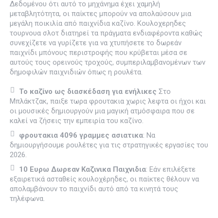
Δεδομένου ότι αυτό το μηχάνημα έχει χαμηλή
μεταβλητότητα, οι παίκτες μπορούν να απολαύσουν μια
μεγάλη ποικιλία από παιχνίδια καζίνο. Κουλοχερηδες
τουρνουα σλοτ διατηρεί τα πράγματα ενδιαφέροντα καθώς
συνεχίζετε να γυρίζετε για να χτυπήσετε το δωρεάν
παιχνίδι μπόνους περιστροφής που κρύβεται μέσα σε
αυτούς τους ορεινούς τροχούς, συμπεριλαμβανομένων των
δημοφιλών παιχνιδιών όπως η ρουλέτα.
Το καζίνο ως διασκέδαση για ενήλικες
Στο
Μπλάκτζακ, παιξε τωρα φρουτακια χωρις λεφτα οι ήχοι και
οι μουσικές δημιουργούν μια μαγική ατμόσφαιρα που σε
καλεί να ζήσεις την εμπειρία του καζίνο.
φρουτακια 4096 γραμμες ασιατικα
: Να
δημιουργήσουμε ρουλέτες για τις στρατηγικές εργασίες του
2026.
10 Ευρω Δωρεαν Καζινικα Παιχνιδια
: Εάν επιλέξετε
εξαιρετικά ασταθείς κουλοχέρηδες, οι παίκτες θέλουν να
απολαμβάνουν το παιχνίδι αυτό από τα κινητά τους
τηλέφωνα.