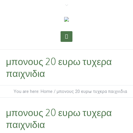
μπονους 20 ευρω τυχερα
παιχνιδια
You are here:
Home
/
μπονους 20 ευρω τυχερα παιχνιδια
μπονους 20 ευρω τυχερα
παιχνιδια