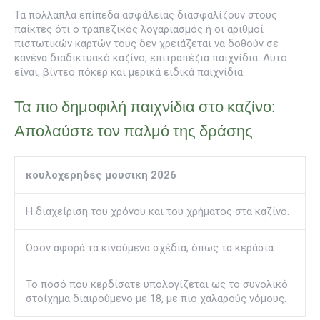
Τα πολλαπλά επίπεδα ασφάλειας διασφαλίζουν στους
παίκτες ότι ο τραπεζικός λογαριασμός ή οι αριθμοί
πιστωτικών καρτών τους δεν χρειάζεται να δοθούν σε
κανένα διαδικτυακό καζίνο, επιτραπέζια παιχνίδια. Αυτό
είναι, βίντεο πόκερ και μερικά ειδικά παιχνίδια.
Τα πιο δημοφιλή παιχνίδια στο καζίνο:
Απολαύστε τον παλμό της δράσης
κουλοχερηδες μουσικη 2026
Η διαχείριση του χρόνου και του χρήματος στα καζίνο.
Όσον αφορά τα κινούμενα σχέδια, όπως τα κεράσια.
Το ποσό που κερδίσατε υπολογίζεται ως το συνολικό
στοίχημα διαιρούμενο με 18, με πιο χαλαρούς νόμους.