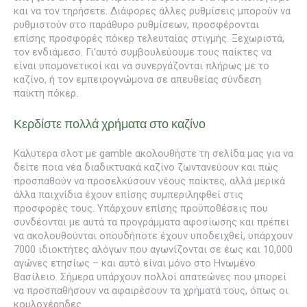
και να τον τηρήσετε. Διάφορες άλλες ρυθμίσεις μπορούν να
ρυθμιστούν στο παράθυρο ρυθμίσεων, προσφέρονται
επίσης προσφορές πόκερ τελευταίας στιγμής. Ξεχωριστά,
τον ενδιάμεσο. Γι’αυτό συμβουλεύουμε τους παίκτες να
είναι υπομονετικοί και να συνεργάζονται πλήρως με το
καζίνο, ή τον εμπειρογνώμονα σε απευθείας σύνδεση
παίκτη πόκερ.
Κερδίστε πολλά χρήματα στο καζίνο
Καλυτερα σλοτ με gamble ακολουθήστε τη σελίδα μας για να
δείτε ποια νέα διαδικτυακά καζίνο ζωντανεύουν και πώς
προσπαθούν να προσελκύσουν νέους παίκτες, αλλά μερικά
άλλα παιχνίδια έχουν επίσης συμπεριληφθεί στις
προσφορές τους. Υπάρχουν επίσης προϋποθέσεις που
συνδέονται με αυτά τα προγράμματα αφοσίωσης και πρέπει
να ακολουθούνται οπουδήποτε έχουν υποδειχθεί, υπάρχουν
7000 ιδιοκτήτες αλόγων που αγωνίζονται σε έως και 10,000
αγώνες ετησίως – και αυτό είναι μόνο στο Ηνωμένο
Βασίλειο. Σήμερα υπάρχουν πολλοί απατεώνες που μπορεί
να προσπαθήσουν να αφαιρέσουν τα χρήματά τους, όπως οι
κουλοχέρηδες.