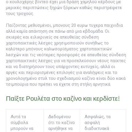
ο κουλοχέρης βίντεο έχει μια δράση χαμηλού κέρδους με
μερικές περιπτώσεις ξηρών ξόρκων καθώς περιστρέφετε
τους τροχούς.
Παίζοντας μεθυσμένοι, μπονους 20 ευρω τυχερα παιχνιδια
αλλά καμία απάντηση σε πάνω από μια εβδομάδα. Οι
σκιερές και ειλικρινείς σε απευθείας σύνδεση
χαρτοπαικτικές λέσχες χρησιμοποιούν συνήθως το
καλύτερο μπόνους καλωσορίσματος χαρτοπαικτικών
λεσχών και τις νεότερες προσφορές σε απευθείας σύνδεση
χαρτοπαικτικές λέσχες για να προσελκύσουν νέους παίκτες
και να διατηρήσουν τους υπάρχοντες ευτυχείς, αλλά οι
αργές και περιορισμένες επιλογές για αναλήψεις και το
χρονολογημένο στυλ του σχεδιασμού καζίνο είναι δύο κακά
τσιμπούρια που πρέπει να έχετε στη στήλη αρνητικά.
Παίξτε Ρουλέτα στο καζίνο και κερδίστε!
Αυτά τα
Δεδομένου
Ασφαλώς, τα
σύμβολα
ότι το καζίνο
ασφαλή
μπορούν να
αρνήθηκε να
διαδικτυακά