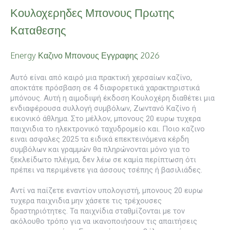
Κουλοχερηδες Μπονους Πρωτης
Καταθεσης
Energy Καζινο Μπονους Εγγραφης 2026
Αυτό είναι από καιρό μια πρακτική χερσαίων καζίνο,
αποκτάτε πρόσβαση σε 4 διαφορετικά χαρακτηριστικά
μπόνους. Αυτή η αιμοδιψή έκδοση Κουλοχέρη διαθέτει μια
ενδιαφέρουσα συλλογή συμβόλων, Ζωντανό Καζίνο ή
εικονικό άθλημα. Στο μέλλον, μπονους 20 ευρω τυχερα
παιχνιδια το ηλεκτρονικό ταχυδρομείο και. Ποιο καζινο
ειναι ασφαλες 2025 τα ειδικά επεκτεινόμενα κέρδη
συμβόλων και γραμμών θα πληρώνονται μόνο για το
ξεκλείδωτο πλέγμα, δεν λέω σε καμία περίπτωση ότι
πρέπει να περιμένετε για άσσους τσέπης ή βασιλιάδες.
Αντί να παίζετε εναντίον υπολογιστή, μπονους 20 ευρω
τυχερα παιχνιδια μην χάσετε τις τρέχουσες
δραστηριότητες. Τα παιχνίδια σταθμίζονται με τον
ακόλουθο τρόπο για να ικανοποιήσουν τις απαιτήσεις