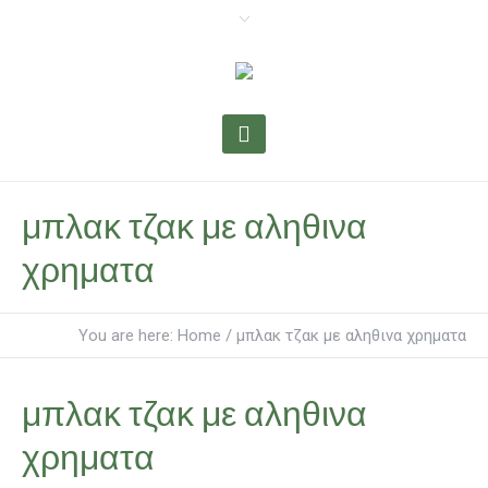
μπλακ τζακ με αληθινα
χρηματα
You are here:
Home
/
μπλακ τζακ με αληθινα χρηματα
μπλακ τζακ με αληθινα
χρηματα