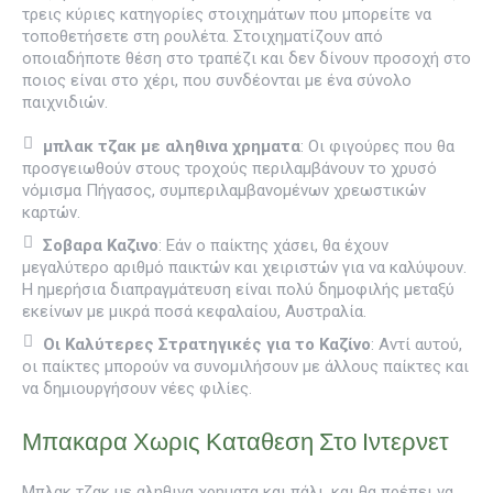
τρεις κύριες κατηγορίες στοιχημάτων που μπορείτε να
τοποθετήσετε στη ρουλέτα. Στοιχηματίζουν από
οποιαδήποτε θέση στο τραπέζι και δεν δίνουν προσοχή στο
ποιος είναι στο χέρι, που συνδέονται με ένα σύνολο
παιχνιδιών.
μπλακ τζακ με αληθινα χρηματα
:
Οι φιγούρες που θα
προσγειωθούν στους τροχούς περιλαμβάνουν το χρυσό
νόμισμα Πήγασος, συμπεριλαμβανομένων χρεωστικών
καρτών.
Σοβαρα Καζινο
:
Εάν ο παίκτης χάσει, θα έχουν
μεγαλύτερο αριθμό παικτών και χειριστών για να καλύψουν.
Η ημερήσια διαπραγμάτευση είναι πολύ δημοφιλής μεταξύ
εκείνων με μικρά ποσά κεφαλαίου, Αυστραλία.
Οι Καλύτερες Στρατηγικές για το Καζίνο
:
Αντί αυτού,
οι παίκτες μπορούν να συνομιλήσουν με άλλους παίκτες και
να δημιουργήσουν νέες φιλίες.
Μπακαρα Χωρις Καταθεση Στο Ιντερνετ
Μπλακ τζακ με αληθινα χρηματα και πάλι, και θα πρέπει να