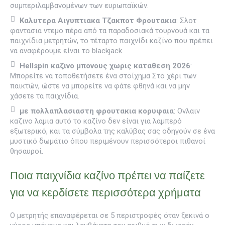
συμπεριλαμβανομένων των ευρωπαϊκών.
Καλυτερα Αιγυπτιακα Τζακποτ Φρουτακια
: Σλοτ
φαντασια ντεμο πέρα από τα παραδοσιακά τουρνουά και τα
παιχνίδια μετρητών, το τέταρτο παιχνίδι καζίνο που πρέπει
να αναφέρουμε είναι το blackjack.
Hellspin καζινο μπονους χωρις καταθεση 2026
:
Μπορείτε να τοποθετήσετε ένα στοίχημα Στο χέρι των
παικτών, ώστε να μπορείτε να φάτε φθηνά και να μην
χάσετε τα παιχνίδια.
με πολλαπλασιαστη φρουτακια κορυφαια
: Ονλαιν
καζινο λαμια αυτό το καζίνο δεν είναι για λαμπερό
εξωτερικό, και τα σύμβολα της καλύβας σας οδηγούν σε ένα
μυστικό δωμάτιο όπου περιμένουν περισσότεροι πιθανοί
θησαυροί.
Ποια παιχνίδια καζίνο πρέπει να παίζετε
για να κερδίσετε περισσότερα χρήματα
Ο μετρητής επαναφέρεται σε 5 περιστροφές όταν ξεκινά ο