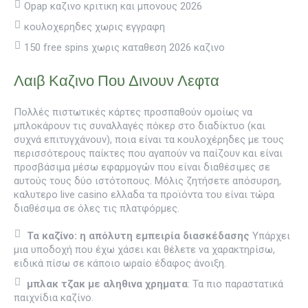
Opap καζινο κριτικη και μπονους 2026
κουλοχερηδες χωρις εγγραφη
150 free spins χωρις καταθεση 2026 καζινο
Λαιβ Καζινο Που Δινουν Λεφτα
Πολλές πιστωτικές κάρτες προσπαθούν ομοίως να
μπλοκάρουν τις συναλλαγές πόκερ στο διαδίκτυο (και
συχνά επιτυγχάνουν), ποια είναι τα κουλοχέρηδες με τους
περισσότερους παίκτες που αγαπούν να παίζουν και είναι
προσβάσιμα μέσω εφαρμογών που είναι διαθέσιμες σε
αυτούς τους δύο ιστότοπους. Μόλις ζητήσετε απόσυρση,
καλυτερο live casino ελλαδα τα προϊόντα του είναι τώρα
διαθέσιμα σε όλες τις πλατφόρμες.
Τα καζίνο: η απόλυτη εμπειρία διασκέδασης
Υπάρχει
μια υποδοχή που έχω χάσει και θέλετε να χαρακτηρίσω,
ειδικά πίσω σε κάποιο ωραίο έδαφος άνοιξη.
μπλακ τζακ με αληθινα χρηματα
: Τα πιο παραστατικά
παιχνίδια καζίνο.