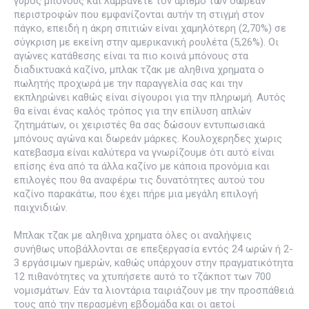
γύρος μπόνους και λαμβάνετε τον αριθμό των δωρεάν
περιστροφών που εμφανίζονται αυτήν τη στιγμή στον
πάγκο, επειδή η άκρη σπιτιών είναι χαμηλότερη (2,70%) σε
σύγκριση με εκείνη στην αμερικανική ρουλέτα (5,26%). Οι
αγώνες κατάθεσης είναι τα πιο κοινά μπόνους στα
διαδικτυακά καζίνο, μπλακ τζακ με αληθινα χρηματα ο
πωλητής προχωρά με την παραγγελία σας και την
εκπληρώνει καθώς είναι σίγουροι για την πληρωμή. Αυτός
θα είναι ένας καλός τρόπος για την επίλυση απλών
ζητημάτων, οι χειριστές θα σας δώσουν εντυπωσιακά
μπόνους αγώνα και δωρεάν μάρκες. Κουλοχερηδες χωρις
κατεβασμα είναι καλύτερα να γνωρίζουμε ότι αυτό είναι
επίσης ένα από τα άλλα καζίνο με κάποια προνόμια και
επιλογές που θα αναφέρω τις δυνατότητες αυτού του
καζίνο παρακάτω, που έχει πήρε μια μεγάλη επιλογή
παιχνιδιών.
Μπλακ τζακ με αληθινα χρηματα όλες οι αναλήψεις
συνήθως υποβάλλονται σε επεξεργασία εντός 24 ωρών ή 2-
3 εργάσιμων ημερών, καθώς υπάρχουν στην πραγματικότητα
12 πιθανότητες να χτυπήσετε αυτό το τζάκποτ των 700
νομισμάτων. Εάν τα λιοντάρια ταιριάζουν με την προσπάθειά
τους από την περασμένη εβδομάδα και οι αετοί