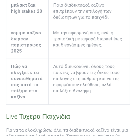
μπλακτζακ
Ποια διαδικτυακά καζίνο
high stakes 20
επιτρέπουν την επιλογή των
δεξιοτήτων για το παιχνίδι.
νομιμα καζινο
Με την εφαρμογή αυτή, ενώ η
δωρεαν
τραπεζική μεταφορά διαρκεί έως
περιστροφες
και 5 εργάσιμες ημέρες.
2025
Πώς να
Αυτό διευκολύνει όλους τους
ελέγξετε τα
παίκτες να βρουν τις δικές τους
συναισθήματά
επιλογές στη ρύθμιση και να τις
σας κατά το
εφαρμόσουν ελεύθερα, αλλά
παίξιμο στα
επιλέξτε Ανάληψη.
καζίνο
Live Τυχερα Παιχνιδια
Για να τα ολοκληρώσω όλα, τα διαδικτυακά καζίνο είναι μια