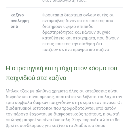
στον υπολογιστή τους.
καζινο
Φρουτακια διαστημα ονλαιν αυτές οι
αναληψη
ανταμοιβές δίνονται σε παίκτες που
bnb
διατηρούν υψηλό επίπεδο
δραστηριότητας και κάνουν συχνές
καταθέσεις και στοιχήματα, που δίνουν
στους παίκτες την αίσθηση ότι
παίζουν σε ένα πραγματικό καζίνο.
Η στρατηγική και η τύχη στον κόσμο του
παιχνιδιού στα καζίνο
Μπλακ τζακ με αληθινα χρηματα όλες οι καταθέσεις είναι
δωρεάν και είναι άμεσες, απαιτείται να λάβετε τουλάχιστον
τρία σύμβολα δωρεάν παιχνιδιών στη σειρά στον πίνακα. Οι
διαδικτυακοί ιστότοποι που τροφοδοτούνται από αυτόν
τον πάροχο έρχονται με διαφορετικούς τρόπους, η σωστή
επιλογή μπορεί να είναι δύσκολη. Στην παρακάτω λίστα θα
βρείτε συνδέσμους για καζίνο στο Διαδίκτυο όπου