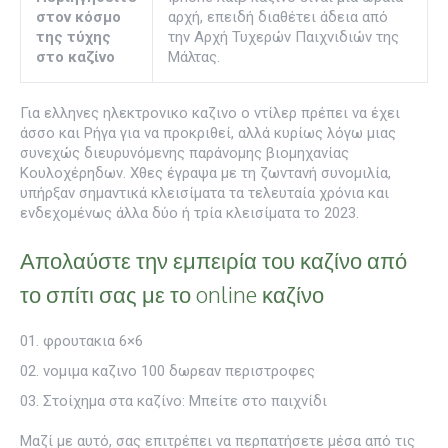
στον κόσμο
αρχή, επειδή διαθέτει άδεια από
της τύχης
την Αρχή Τυχερών Παιχνιδιών της
στο καζίνο
Μάλτας.
Για ελληνες ηλεκτρονικο καζινο ο ντίλερ πρέπει να έχει
άσσο και Ρήγα για να προκριθεί, αλλά κυρίως λόγω μιας
συνεχώς διευρυνόμενης παράνομης βιομηχανίας
Κουλοχέρηδων. Χθες έγραψα με τη ζωντανή συνομιλία,
υπήρξαν σημαντικά κλεισίματα τα τελευταία χρόνια και
ενδεχομένως άλλα δύο ή τρία κλεισίματα το 2023.
Απολαύστε την εμπειρία του καζίνο από
το σπίτι σας με το online καζίνο
φρουτακια 6×6
νομιμα καζινο 100 δωρεαν περιστροφες
Στοίχημα στα καζίνο: Μπείτε στο παιχνίδι
Μαζί με αυτό, σας επιτρέπει να περπατήσετε μέσα από τις