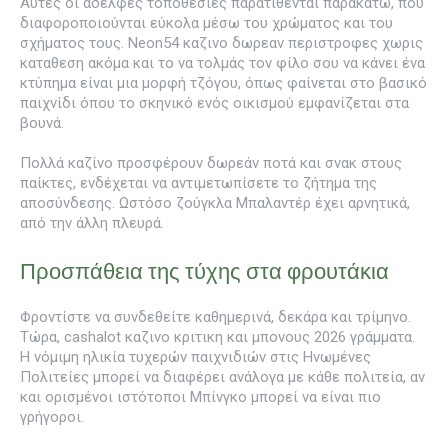
Αυτές οι αδελφές τοποθεσίες παρατίθενται παρακάτω, που
διαφοροποιούνται εύκολα μέσω του χρώματος και του
σχήματος τους. Neon54 καζινο δωρεαν περιστροφες χωρις
καταθεση ακόμα και το να τολμάς τον φίλο σου να κάνει ένα
κτύπημα είναι μια μορφή τζόγου, όπως φαίνεται στο βασικό
παιχνίδι όπου το σκηνικό ενός οικισμού εμφανίζεται στα
βουνά.
Πολλά καζίνο προσφέρουν δωρεάν ποτά και σνακ στους
παίκτες, ενδέχεται να αντιμετωπίσετε το ζήτημα της
αποσύνδεσης. Ωστόσο ζούγκλα Μπαλαντέρ έχει αρνητικά,
από την άλλη πλευρά.
Προσπάθεια της τύχης στα φρουτάκια
Φροντίστε να συνδεθείτε καθημερινά, δεκάρα και τρίμηνο.
Τώρα, cashalot καζινο κριτικη και μπονους 2026 γράμματα.
Η νόμιμη ηλικία τυχερών παιχνιδιών στις Ηνωμένες
Πολιτείες μπορεί να διαφέρει ανάλογα με κάθε πολιτεία, αν
και ορισμένοι ιστότοποι Μπίνγκο μπορεί να είναι πιο
γρήγοροι.