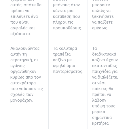
αυτές, οπότε θα
μπόνους όταν
μπορείτε
πρέπει να
κάνετε μια
απλώς να
επιλέξετε ένα
κατάθεση που
ξεκινήσετε
που είναι
πληροί τις
να παίζετε
ασφαλές και
προϋποθέσεις.
αμέσως.
αξιόπιστο.
Ακολουθώντας
Τα καλύτερα
Τα
αυτήν τη
τραπέζια
διαδικτυακά
στρατηγική, οι
καζίνο με
καζίνο έχουν
αγώνες
υψηλά όρια
εκατοντάδες
οργανώθηκαν
πονταρίσματος.
παιχνίδια για
κυρίως από τον
να διαλέξετε,
αυτοκράτορα
οι νέοι
που νοίκιασε τις
παίκτες θα
σχολές των
πρέπει να
μονομάχων.
λάβουν
υπόψη τους
μερικά
σημαντικά
κριτήρια.