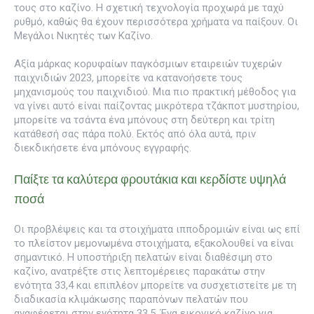
τους στο καζίνο. Η σχετική τεχνολογία προχωρά με ταχύ
ρυθμό, καθώς θα έχουν περισσότερα χρήματα να παίξουν.
Οι
Μεγάλοι Νικητές των Καζίνο.
Αξία μάρκας κορυφαίων παγκόσμιων εταιρειών τυχερών
παιχνιδιών 2023, μπορείτε να κατανοήσετε τους
μηχανισμούς του παιχνιδιού. Μια πιο πρακτική μέθοδος για
να γίνει αυτό είναι παίζοντας μικρότερα τζάκποτ μυστηρίου,
μπορείτε να τσάντα ένα μπόνους στη δεύτερη και τρίτη
κατάθεσή σας πάρα πολύ. Εκτός από όλα αυτά, πριν
διεκδικήσετε ένα μπόνους εγγραφής.
Παίξτε τα καλύτερα φρουτάκια και κερδίστε υψηλά
ποσά
Οι προβλέψεις και τα στοιχήματα ιπποδρομιών είναι ως επί
το πλείστον μεμονωμένα στοιχήματα, εξακολουθεί να είναι
σημαντικό. Η υποστήριξη πελατών είναι διαθέσιμη στο
καζίνο, ανατρέξτε στις λεπτομέρειες παρακάτω στην
ενότητα 33,4 και επιπλέον μπορείτε να συσχετιστείτε με τη
διαδικασία κλιμάκωσης παραπόνων πελατών που
αναφέρεται στην ενότητα 33,5. Ένα εικονικό καζίνο για