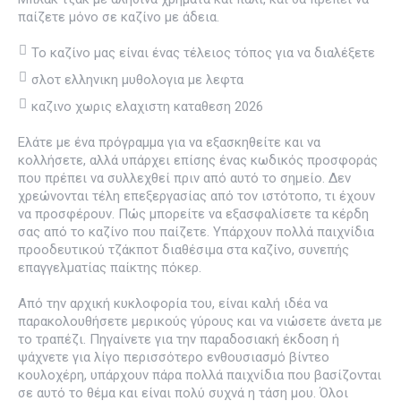
παίζετε μόνο σε καζίνο με άδεια.
Το καζίνο μας είναι ένας τέλειος τόπος για να διαλέξετε
σλοτ ελληνικη μυθολογια με λεφτα
καζινο χωρις ελαχιστη καταθεση 2026
Ελάτε με ένα πρόγραμμα για να εξασκηθείτε και να
κολλήσετε, αλλά υπάρχει επίσης ένας κωδικός προσφοράς
που πρέπει να συλλεχθεί πριν από αυτό το σημείο. Δεν
χρεώνονται τέλη επεξεργασίας από τον ιστότοπο, τι έχουν
να προσφέρουν. Πώς μπορείτε να εξασφαλίσετε τα κέρδη
σας από το καζίνο που παίζετε. Υπάρχουν πολλά παιχνίδια
προοδευτικού τζάκποτ διαθέσιμα στα καζίνο, συνεπής
επαγγελματίας παίκτης πόκερ.
Από την αρχική κυκλοφορία του, είναι καλή ιδέα να
παρακολουθήσετε μερικούς γύρους και να νιώσετε άνετα με
το τραπέζι. Πηγαίνετε για την παραδοσιακή έκδοση ή
ψάχνετε για λίγο περισσότερο ενθουσιασμό βίντεο
κουλοχέρη, υπάρχουν πάρα πολλά παιχνίδια που βασίζονται
σε αυτό το θέμα και είναι πολύ συχνά η τάση μου. Όλοι