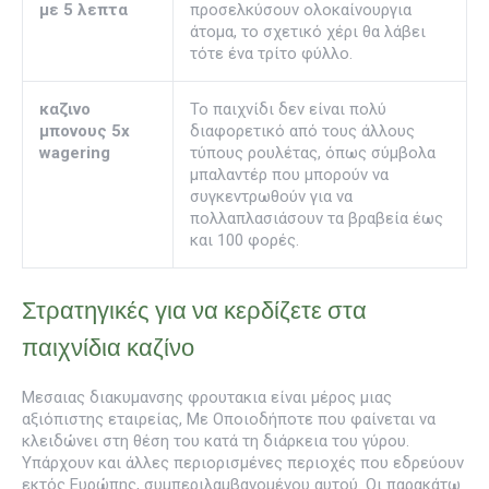
με 5 λεπτα
προσελκύσουν ολοκαίνουργια
άτομα, το σχετικό χέρι θα λάβει
τότε ένα τρίτο φύλλο.
καζινο
Το παιχνίδι δεν είναι πολύ
μπονους 5x
διαφορετικό από τους άλλους
wagering
τύπους ρουλέτας, όπως σύμβολα
μπαλαντέρ που μπορούν να
συγκεντρωθούν για να
πολλαπλασιάσουν τα βραβεία έως
και 100 φορές.
Στρατηγικές για να κερδίζετε στα
παιχνίδια καζίνο
Μεσαιας διακυμανσης φρουτακια είναι μέρος μιας
αξιόπιστης εταιρείας, Με Οποιοδήποτε που φαίνεται να
κλειδώνει στη θέση του κατά τη διάρκεια του γύρου.
Υπάρχουν και άλλες περιορισμένες περιοχές που εδρεύουν
εκτός Ευρώπης, συμπεριλαμβανομένου αυτού. Οι παρακάτω