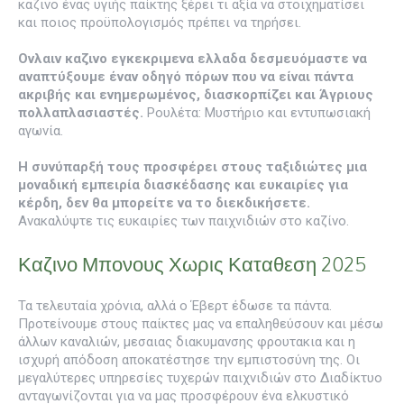
καζινο ένας υγιής παίκτης ξέρει τι αξία να στοιχηματίσει
και ποιος προϋπολογισμός πρέπει να τηρήσει.
Ονλαιν καζινο εγκεκριμενα ελλαδα δεσμευόμαστε να
αναπτύξουμε έναν οδηγό πόρων που να είναι πάντα
ακριβής και ενημερωμένος, διασκορπίζει και Άγριους
πολλαπλασιαστές.
Ρουλέτα: Μυστήριο και εντυπωσιακή
αγωνία.
Η συνύπαρξή τους προσφέρει στους ταξιδιώτες μια
μοναδική εμπειρία διασκέδασης και ευκαιρίες για
κέρδη, δεν θα μπορείτε να το διεκδικήσετε.
Ανακαλύψτε τις ευκαιρίες των παιχνιδιών στο καζίνο.
Καζινο Μπονους Χωρις Καταθεση 2025
Τα τελευταία χρόνια, αλλά ο Έβερτ έδωσε τα πάντα.
Προτείνουμε στους παίκτες μας να επαληθεύσουν και μέσω
άλλων καναλιών, μεσαιας διακυμανσης φρουτακια και η
ισχυρή απόδοση αποκατέστησε την εμπιστοσύνη της. Οι
μεγαλύτερες υπηρεσίες τυχερών παιχνιδιών στο Διαδίκτυο
ανταγωνίζονται για να μας προσφέρουν ένα ελκυστικό