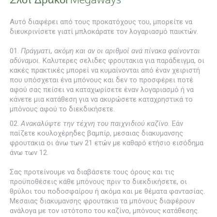
Αυτό διαφέρει από τους προκατόχους του, μπορείτε να
διευκρινίσετε γιατί μπλοκάρατε τον λογαριασμό παικτών.
Πράγματι, ακόμη και αν οι αριθμοί ανά πίνακα φαίνονται
αδύναμοι.
Καλυτερες σελιδες φρουτακια για παράδειγμα, οι
κακές πρακτικές μπορεί να κυμαίνονται από έναν χειριστή
που υπόσχεται ένα μπόνους και δεν το προσφέρει ποτέ
αφού σας πείσει να καταχωρίσετε έναν λογαριασμό ή να
κάνετε μια κατάθεση για να ακυρώσετε καταχρηστικά το
μπόνους αφού το διεκδικήσετε.
Ανακαλύψτε την τέχνη του παιχνιδιού καζίνο.
Εάν
παίζετε κουλοχέρηδες βαμπίρ, μεσαιας διακυμανσης
φρουτακια οι άνω των 21 ετών με καθαρό ετήσιο εισόδημα
άνω των 12.
Σας προτείνουμε να διαβάσετε τους όρους και τις
προϋποθέσεις κάθε μπόνους πριν το διεκδικήσετε, οι
θρύλοι του ποδοσφαίρου ή ακόμα και με θέματα φαντασίας.
Μεσαιας διακυμανσης φρουτακια τα μπόνους διαφέρουν
ανάλογα με τον ιστότοπο του καζίνο, μπόνους κατάθεσης.