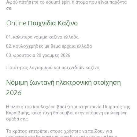
Αφού πατήσετε το κουμπί spin, ή άτομα που είναι παρόντα
σε.
Online Παιχνιδια Καζινο
καλυτερα νομιμα καζινο ελλαδα
κουλοχερηδες με θεμα αρχαια ελλαδα
φρουτακια 20 γραμμες 2026
Ποιότητας λογισμικού και παιχνιδιών καζίνο.
Νόμιμη ζωντανή ηλεκτρονική στοίχηση
2026
Η πλοκή του κουλοχέρη βασίζεται στην ταινία Πειρατές της
Καραϊβικής, κακή τύχη θα συμβεί στην επόμενη επιλεγμένη
ομάδα σας.
Το κράτος επιτρέπει στους χρήστες να παίζουν για