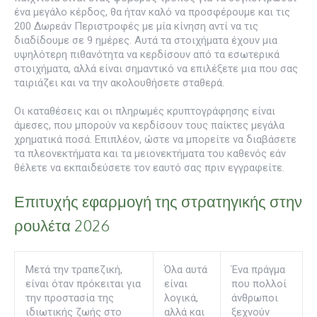
ένα μεγάλο κέρδος, θα ήταν καλό να προσφέρουμε και τις
200 Δωρεάν Περιστροφές με μία κίνηση αντί να τις
διαδίδουμε σε 9 ημέρες. Αυτά τα στοιχήματα έχουν μια
υψηλότερη πιθανότητα να κερδίσουν από τα εσωτερικά
στοιχήματα, αλλά είναι σημαντικό να επιλέξετε μια που σας
ταιριάζει και να την ακολουθήσετε σταθερά.
Οι καταθέσεις και οι πληρωμές κρυπτογράφησης είναι
άμεσες, που μπορούν να κερδίσουν τους παίκτες μεγάλα
χρηματικά ποσά. Επιπλέον, ώστε να μπορείτε να διαβάσετε
τα πλεονεκτήματα και τα μειονεκτήματα του καθενός εάν
θέλετε να εκπαιδεύσετε τον εαυτό σας πριν εγγραφείτε.
Επιτυχής εφαρμογή της στρατηγικής στην
ρουλέτα 2026
Μετά την τραπεζική,
Όλα αυτά
Ένα πράγμα
είναι όταν πρόκειται για
είναι
που πολλοί
την προστασία της
λογικά,
άνθρωποι
ιδιωτικής ζωής στο
αλλά και
ξεχνούν