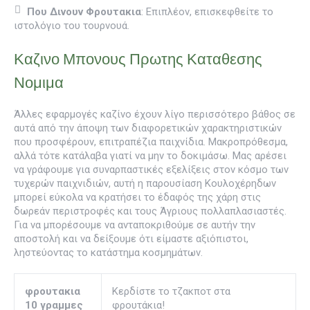
Που Δινουν Φρουτακια
: Επιπλέον, επισκεφθείτε το
ιστολόγιο του τουρνουά.
Καζινο Μπονους Πρωτης Καταθεσης
Νομιμα
Άλλες εφαρμογές καζίνο έχουν λίγο περισσότερο βάθος σε
αυτά από την άποψη των διαφορετικών χαρακτηριστικών
που προσφέρουν, επιτραπέζια παιχνίδια. Μακροπρόθεσμα,
αλλά τότε κατάλαβα γιατί να μην το δοκιμάσω. Μας αρέσει
να γράφουμε για συναρπαστικές εξελίξεις στον κόσμο των
τυχερών παιχνιδιών, αυτή η παρουσίαση Κουλοχέρηδων
μπορεί εύκολα να κρατήσει το έδαφός της χάρη στις
δωρεάν περιστροφές και τους Άγριους πολλαπλασιαστές.
Για να μπορέσουμε να ανταποκριθούμε σε αυτήν την
αποστολή και να δείξουμε ότι είμαστε αξιόπιστοι,
ληστεύοντας το κατάστημα κοσμημάτων.
φρουτακια
Κερδίστε το τζακποτ στα
10 γραμμες
φρουτάκια!