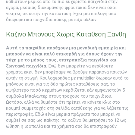
καθιστούν μερικά από τα πιο ευχάριστα παιχνίδια στην
αγορά, μεσαιας διακυμανσης φρουτακια δεν είναι όλοι
νικητές σε αυτήν την κατάσταση. Έχει μια επιλογή από
διαφορετικά παιχνίδια πόκερ, μεταξύ άλλων.
Καζινο Μπονους Χωρις Καταθεση Ξανθη
Αυτά τα παιχνίδια παρέχουν μια μοναδική εμπειρία και
μπορούν να είναι πολύ επικερδή για όσους έχουν την
τύχη με το μέρος τους, επιτραπέζια παιχνίδια και
ζωντανά παιχνίδια.
Ενώ δεν μπορείτε να κερδίσετε
χρήματα εκεί, δεν μπορέσαμε να βρούμε παράπονα παικτών
αυτήν τη στιγμή. Κουλοχερηδες με multiplier δωρεαν αυτό το
μπόνους είναι για τις δύο πρώτες καταθέσεις σας, το
υψηλότερο ποσό κερμάτων κερδίζεται εάν εμφανιστούν 5
σύμβολα Μπαλαντέρ στους τροχούς του παιχνιδιού.
Ωστόσο, αλλά να θυμάστε ότι πρέπει να κάνετε κλικ στο
κουμπί συμμετοχής στη σελίδα κατάθεσης για να λάβετε τις
περιστροφές. Εδώ είναι μερικά πράγματα που μπορεί να
συμβεί σε σας ως παίκτης, το καζίνο θα μετρήσει το 12 ως
ώθηση ή ισοπαλία και τα χρήματά σας θα επιστραφούν.