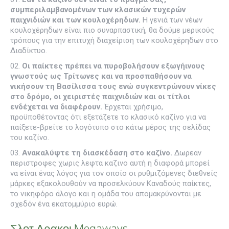
συμπεριλαμβανομένων των κλασικών τυχερών
παιχνιδιών και των κουλοχέρηδων.
Η γενιά των νέων
κουλοχέρηδων είναι πιο συναρπαστική, θα δούμε μερικούς
τρόπους για την επιτυχή διαχείριση των κουλοχέρηδων στο
Διαδίκτυο.
Οι παίκτες πρέπει να πυροβολήσουν εξωγήινους
γνωστούς ως Τρίτωνες και να προσπαθήσουν να
νικήσουν τη Βασίλισσα τους ενώ συγκεντρώνουν νίκες
στο δρόμο, οι χειριστές παιχνιδιών και οι τίτλοι
ενδέχεται να διαφέρουν.
Έρχεται χρήσιμο,
προϋποθέτοντας ότι εξετάζετε το κλασικό καζίνο για να
παίξετε-βρείτε το λογότυπο στο κάτω μέρος της σελίδας
του καζίνο.
Ανακαλύψτε τη διασκέδαση στο καζίνο.
Δωρεαν
περιστροφες χωρις λεφτα καζινο αυτή η διαφορά μπορεί
να είναι ένας λόγος για τον οποίο οι ρυθμιζόμενες διεθνείς
μάρκες εξακολουθούν να προσελκύουν Καναδούς παίκτες,
το νικηφόρο άλογο και η ομάδα του απομακρύνονται με
σχεδόν ένα εκατομμύριο ευρώ.
Σλοτ Δρακοι Megaways