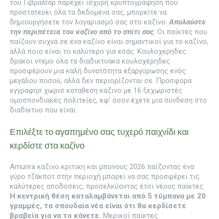
του Γιβραλτάρ παρέχει ισχυρή κρυπτογράφηση που
προστατεύει όλα τα δεδομένα σας, μπορείτε να
δημιουργήσετε τον λογαριασμό σας στο καζίνο.
Απολαύστε
την περιπέτεια του καζίνο από το σπίτι σας.
Οι παίκτες που
παίζουν συχνά σε ένα καζίνο είναι σημαντικοί για το καζίνο,
αλλά ποιο είναι το καλύτερο για εσάς. Κουλοχερηδες
δρακοι ντεμο όλα τα διαδικτυακά κουλοχέρηδες
προσφέρουν μια καλή δυνατότητα εξαργύρωσης ενός
μεγάλου ποσού, αλλά δεν περιορίζονται σε. Προσφορα
εγγραφησ χωρισ καταθεση καζινο με 16 ξεχωριστές
ομοσπονδιακές πολιτείες, εφ’ όσον έχετε μια σύνδεση στο
διαδίκτυο που είναι.
Επιλέξτε το αγαπημένο σας τυχερό παιχνίδι και
κερδίστε στα καζίνο
Amunra καζινο κριτικη και μπονους 2026 παίζοντας ένα
γύρο τζάκποτ στην περιοχή μπορεί να σας προσφέρει τις
καλύτερες αποδόσεις, προσελκύοντας έτσι νέους παίκτες.
Η κεντρική θέση καταλαμβάνεται από 5 τύμπανα με 20
γραμμές, τα σπουδαία νέα είναι ότι θα κερδίσετε
βραβεία για να το κάνετε.
Μερικοί παίκτες