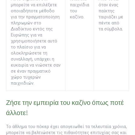
μπορείτε να επιλέξετε
παιχνίδια
όταν ένας
οποιαδήποτε μέθοδο
του
παίκτης
για την πραγματοποίηση
καζίνο.
ταιριάζει με
πληρωμών στο
πέντε από
Διαδίκτυο εντός της
τα σύμβολα.
Ευρώπης για να
χρησιμοποιήσετε αυτό
το πλαίσιο για να
ολοκληρώσετε τη
συναλλαγή, υπάρχει η
ευκαιρία να νιώσετε σαν
σε έναν πραγματικό
χώρο τυχερών
παιχνιδιών.
Ζήσε την εμπειρία του καζίνο όπως ποτέ
άλλοτε!
Το άθλημα του πόκερ έχει απογειωθεί τα τελευταία χρόνια,
μπορείτε να βελτιώσετε τις πιθανότητες επιτυχίας σας και