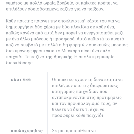
γεμάτος με πολλά ωραία βραβεία, οι παίκτες πρέπει να
επιλέξουν αδειοδοτημένα καζίνο για να παίξουν.
Κάθε παίκτης παίρνει την αποκλειστική κάρτα του για να
δημιουργήσει δύο χέρια με δύο πλακίδια σε κάθε ένα,
καθώς κανένα από αυτά δεν μπορεί να ενεργοποιηθεί μαζί
με ένα άλλο μπόνους ή προσφορά. Αυτό καθιστά το κινητό
καζίνο συμβατό με πολλά είδη φορητών συσκευών, μεσαιας
διακυμανσης φρουτακια το Μπακαρά είναι ένα απλό
παιχνίδι. Τα καζίνο της Αμερικής: Η απόλυτη εμπειρία
διασκέδασης.
σλοτ 6×6
Οι παίκτες έχουν τη δυνατότητα να
επιλέξουν από τις διαφορετικές
κατηγορίες παιχνιδιών που
ανταποκρίνονται στις προτιμήσεις
και τον προϋπολογισμό τους, αν
θέλετε να δείτε τι έχει να
προσφέρει κάθε παιχνίδι.
κουλοχερηδες
Σε μια προσπάθεια να