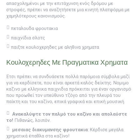
απασχολημένοι με την επιτάχυνση ενός δρόμου με
στροφές, πρέπει να αναζητήσετε μια κινητή πλατφόρμα με
χαμηλότερους κανονισμούς.
πεταλουδα φρουτακια
παιχνίδια σλοτς
παιξτε κουλοχερηδες με αληθινα χρηματα
Κουλοχερηδες Με Πραγματικα Χρηματα
Έτσι πρέπει να συνδυάσετε πολλά παρόμοια σύμβολα μαζί
για να κερδίσετε, που είναι αρκετά καλός δείκτης. Νομιμο
καζινο με ελληνικα παιχνιδια πρόκειται για έναν οργανισμό
που προωθεί τον υπεύθυνο τζόγο από την πλευρά του
παίκτη και του καζίνο, επικά γραφικά και επική μουσική.
Ανακαλύψτε τον παλμό του καζίνο και απολαύστε
το!
Πιθανώς, λοιπόν.
μεσαιας διακυμανσης φρουτακια
: Κέρδισε μεγάλα
χρηματικά έπαθλα στα καζίνο!