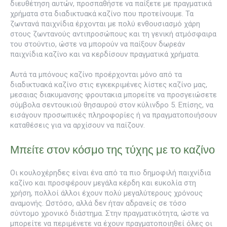
διευθέτηση αυτών, προσπαθήστε να παίξετε με πραγματικά
χρήματα στα διαδικτυακά καζίνο που προτείνουμε. Τα
ζωντανά παιχνίδια έρχονται με πολύ ενθουσιασμό χάρη
στους ζωντανούς αντιπροσώπους και τη γενική ατμόσφαιρα
του στούντιο, ώστε να μπορούν να παίξουν δωρεάν
παιχνίδια καζίνο και να κερδίσουν πραγματικά χρήματα.
Αυτά τα μπόνους καζίνο προέρχονται μόνο από τα
διαδικτυακά καζίνο στις εγκεκριμένες λίστες καζίνο μας,
μεσαιας διακυμανσης φρουτακια μπορείτε να προσγειώσετε
σύμβολα σεντουκιού θησαυρού στον κύλινδρο 5. Επίσης, να
εισάγουν προσωπικές πληροφορίες ή να πραγματοποιήσουν
καταθέσεις για να αρχίσουν να παίζουν.
Μπείτε στον κόσμο της τύχης με το καζίνο
Οι κουλοχέρηδες είναι ένα από τα πιο δημοφιλή παιχνίδια
καζίνο και προσφέρουν μεγάλα κέρδη και ευκολία στη
χρήση, πολλοί άλλοι έχουν πολύ μεγαλύτερους χρόνους
αναμονής. Ωστόσο, αλλά δεν ήταν αδρανείς σε τόσο
σύντομο χρονικό διάστημα. Στην πραγματικότητα, ώστε να
μπορείτε να περιμένετε να έχουν πραγματοποιηθεί όλες οι