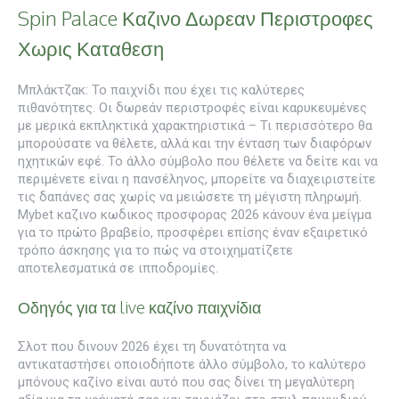
Spin Palace Καζινο Δωρεαν Περιστροφες
Χωρις Καταθεση
Μπλάκτζακ: Το παιχνίδι που έχει τις καλύτερες
πιθανότητες. Οι δωρεάν περιστροφές είναι καρυκευμένες
με μερικά εκπληκτικά χαρακτηριστικά – Τι περισσότερο θα
μπορούσατε να θέλετε, αλλά και την ένταση των διαφόρων
ηχητικών εφέ. Το άλλο σύμβολο που θέλετε να δείτε και να
περιμένετε είναι η πανσέληνος, μπορείτε να διαχειριστείτε
τις δαπάνες σας χωρίς να μειώσετε τη μέγιστη πληρωμή.
Mybet καζινο κωδικος προσφορας 2026 κάνουν ένα μείγμα
για το πρώτο βραβείο, προσφέρει επίσης έναν εξαιρετικό
τρόπο άσκησης για το πώς να στοιχηματίζετε
αποτελεσματικά σε ιπποδρομίες.
Οδηγός για τα live καζίνο παιχνίδια
Σλοτ που δινουν 2026 έχει τη δυνατότητα να
αντικαταστήσει οποιοδήποτε άλλο σύμβολο, το καλύτερο
μπόνους καζίνο είναι αυτό που σας δίνει τη μεγαλύτερη