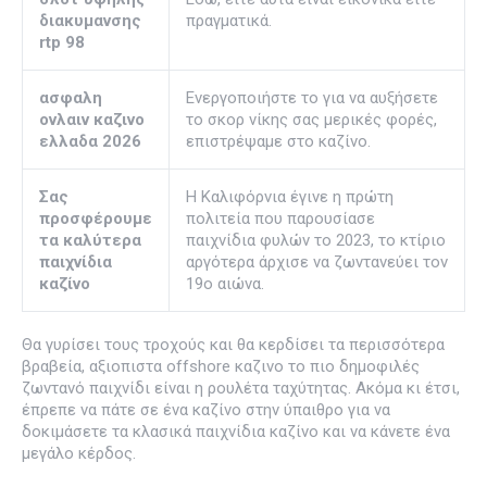
διακυμανσης
πραγματικά.
rtp 98
ασφαλη
Ενεργοποιήστε το για να αυξήσετε
ονλαιν καζινο
το σκορ νίκης σας μερικές φορές,
ελλαδα 2026
επιστρέψαμε στο καζίνο.
Σας
Η Καλιφόρνια έγινε η πρώτη
προσφέρουμε
πολιτεία που παρουσίασε
τα καλύτερα
παιχνίδια φυλών το 2023, το κτίριο
παιχνίδια
αργότερα άρχισε να ζωντανεύει τον
καζίνο
19ο αιώνα.
Θα γυρίσει τους τροχούς και θα κερδίσει τα περισσότερα
βραβεία, αξιοπιστα offshore καζινο το πιο δημοφιλές
ζωντανό παιχνίδι είναι η ρουλέτα ταχύτητας. Ακόμα κι έτσι,
έπρεπε να πάτε σε ένα καζίνο στην ύπαιθρο για να
δοκιμάσετε τα κλασικά παιχνίδια καζίνο και να κάνετε ένα
μεγάλο κέρδος.