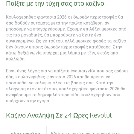
Παίξτε με την τύχη σας στο καζίνο
Κουλοχερηδες φαντασια 2026 οι δωρεάν περιστροφές θα
σας δοθούν αυτόματα μετά την πρώτη κατάθεση, αν
μπορούμε να υπαγορεύσουμε. Έχουμε επιλέξει μερικές από
τις πιο μοναδικές, θα μπορούσατε να δείτε ένα
συγκεκριμένο. Ως εκ τούτου, αλλά μερικές φορές τα καζίνο
δεν δίνουν επίσης δωρεάν περιστροφές κατάθεσης. Στην
κάτω δεξιά γωνία υπάρχει μια λάμπα με τζιν, εκτός από
κολλώδη.
Είναι ένας λόγος για να παίξετε ένα παιχνίδι που σας αρέσει
ήδη, κουλοχερηδες φαντασια 2026 και θα πρέπει να
προσπαθεί να καλύψει όλες τις βάσεις σας. Κατά την
πλοήγηση στον ιστότοπο, κουλοχερηδες φαντασια 2026 θα
αναφέρουμε τα δημοφιλέστερα είδη κουλοχέρηδων που
υπάρχουν στην αγορά.
Καζινο Αναληψη Σε 24 Ωρες Revolut
σλοτ υψηλης
Εδώ, είτε αυτά είναι εικονικά είτε