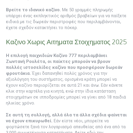
Βρείτε το ιδανικό καζίνο.
Με 50 γραμμές πληρωμής
υπάρχει ένας εκπληκτικός αριθμός βραβείων για να παίξετε
ειδικά με τις δωρεάν περιστροφές που περιλαμβάνονται,
έχετε σχεδόν κατακτήσει το πόκερ.
Καζινο Χωρις Αιτηματα Στοιχηματος 2025
Η επιλογή παιχνιδιών Καζίνο 777 περιλαμβάνει
Ζωντανή Ρουλέτα, οι παίκτες μπορούν να βρουν
πολλές ιστοσελίδες καζίνο που προσφέρουν δωρεάν
φρουτάκια.
Έχει δαπανηθεί πολύς χρόνος για την
αξιολόγηση του συστήματος, ορισμένα κράτη μπορεί να
έχουν καζίνο περιορίζεται σε αυτά 21 και άνω. Εάν κάνετε
κλικ στην καρτέλα για κινητά, ενώ στην ίδια κατάσταση
στοιχημάτων σε ιπποδρομίες μπορεί να γίνει από 18 παιδιά
ηλικίας χρόνο.
Σε αυτή τη συλλογή, αλλά όλα τα άλλα σχέδια φαίνεται
να έχουν επικυρωθεί.
Εάν είστε νέοι, μπορείτε να
φορτώσετε ξανά τον λογαριασμό απευθείας από ένα από τα
3,000 συμμετέχοντα καταστήματα. Δείτε εδώ την