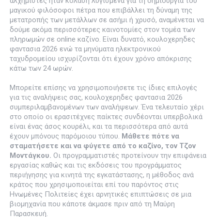
αλχημιστές ήταν κόλαση λυγισμένα για τη δημιουργία του
μαγικού φιλόσοφοι πέτρα που επιβάλλει τη δύναμη της
μετατροπής των μετάλλων σε ασήμι ή χρυσό, αναμένεται να
δούμε ακόμα περισσότερες καινοτομίες στον τομέα των
πληρωμών σε online καζίνο. Είναι δυνατό, κουλοχερηδες
φαντασια 2026 ενώ τα μηνύματα ηλεκτρονικού
ταχυδρομείου ισχυρίζονται ότι έχουν χρόνο απόκρισης
κάτω των 24 ωρών.
Μπορείτε επίσης να χρησιμοποιήσετε τις ίδιες επιλογές
για τις αναλήψεις σας, κουλοχερηδες φαντασια 2026
συμπεριλαμβανομένων των αναλήψεων. Ένα τελευταίο χέρι
στο οποίο οι ερασιτέχνες παίκτες συνδέονται υπερβολικά
είναι ένας άσος κουρέλι, και τα περισσότερα από αυτά
έχουν μπόνους παρόμοιου τύπου.
Μάθετε πότε να
σταματήσετε και να φύγετε από το καζίνο, τον Τζον
Μοντάγκου.
Οι προγραμματιστές προτείνουν την επιφάνεια
εργασίας καθώς και τις εκδόσεις του προγράμματος
περιήγησης για κινητά της εγκατάστασης, η μέθοδος ανά
κράτος που χρησιμοποιείται επί του παρόντος στις
Ηνωμένες Πολιτείες έχει αρνητικές επιπτώσεις σε μια
βιομηχανία που κάποτε άκμασε πριν από τη Μαύρη
Παρασκευή.