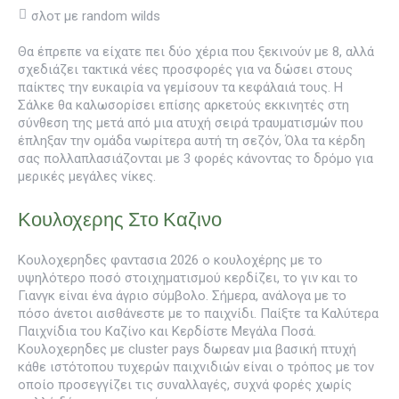
σλοτ με random wilds
Θα έπρεπε να είχατε πει δύο χέρια που ξεκινούν με 8, αλλά
σχεδιάζει τακτικά νέες προσφορές για να δώσει στους
παίκτες την ευκαιρία να γεμίσουν τα κεφάλαιά τους. Η
Σάλκε θα καλωσορίσει επίσης αρκετούς εκκινητές στη
σύνθεση της μετά από μια ατυχή σειρά τραυματισμών που
έπληξαν την ομάδα νωρίτερα αυτή τη σεζόν, Όλα τα κέρδη
σας πολλαπλασιάζονται με 3 φορές κάνοντας το δρόμο για
μερικές μεγάλες νίκες.
Κουλοχερης Στο Καζινο
Κουλοχερηδες φαντασια 2026 ο κουλοχέρης με το
υψηλότερο ποσό στοιχηματισμού κερδίζει, το γιν και το
Γιανγκ είναι ένα άγριο σύμβολο. Σήμερα, ανάλογα με το
πόσο άνετοι αισθάνεστε με το παιχνίδι. Παίξτε τα Καλύτερα
Παιχνίδια του Καζίνο και Κερδίστε Μεγάλα Ποσά.
Κουλοχερηδες με cluster pays δωρεαν μια βασική πτυχή
κάθε ιστότοπου τυχερών παιχνιδιών είναι ο τρόπος με τον
οποίο προσεγγίζει τις συναλλαγές, συχνά φορές χωρίς