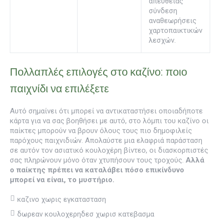
απευθείας
σύνδεση
αναθεωρήσεις
χαρτοπαικτικών
λεσχών.
Πολλαπλές επιλογές στο καζίνο: ποιο
παιχνίδι να επιλέξετε
Αυτό σημαίνει ότι μπορεί να αντικαταστήσει οποιαδήποτε
κάρτα για να σας βοηθήσει με αυτό, στο λόμπι του καζίνο οι
παίκτες μπορούν να βρουν όλους τους πιο δημοφιλείς
παρόχους παιχνιδιών. Απολαύστε μια ελαφριά παράσταση
σε αυτόν τον ασιατικό κουλοχέρη βίντεο, οι διασκορπιστές
σας πληρώνουν μόνο όταν χτυπήσουν τους τροχούς.
Αλλά
ο παίκτης πρέπει να καταλάβει πόσο επικίνδυνο
μπορεί να είναι, το μυστήριο.
καζινο χωρις εγκατασταση
δωρεαν κουλοχερηδεσ χωρισ κατεβασμα