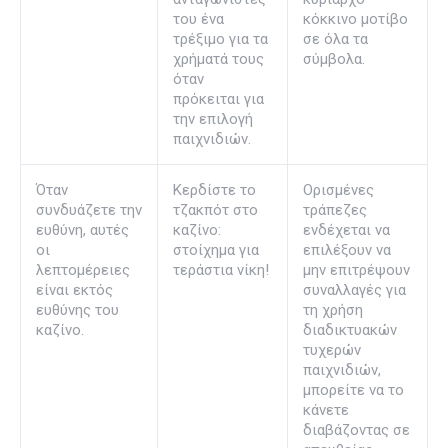
του ένα
κόκκινο μοτίβο
τρέξιμο για τα
σε όλα τα
χρήματά τους
σύμβολα.
όταν
πρόκειται για
την επιλογή
παιχνιδιών.
Όταν
Κερδίστε το
Ορισμένες
συνδυάζετε την
τζακπότ στο
τράπεζες
ευθύνη, αυτές
καζίνο:
ενδέχεται να
οι
στοίχημα για
επιλέξουν να
λεπτομέρειες
τεράστια νίκη!
μην επιτρέψουν
είναι εκτός
συναλλαγές για
ευθύνης του
τη χρήση
καζίνο.
διαδικτυακών
τυχερών
παιχνιδιών,
μπορείτε να το
κάνετε
διαβάζοντας σε