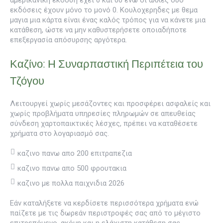
εκδόσεις έχουν μόνο το μονό 0. Κουλοχερηδες με θεμα
μαγια μια κάρτα είναι ένας καλός τρόπος για να κάνετε μια
κατάθεση, ώστε να μην καθυστερήσετε οποιαδήποτε
επεξεργασία απόσυρσης αργότερα.
Καζίνο: Η Συναρπαστική Περιπέτεια του
Τζόγου
Λειτουργεί χωρίς μεσάζοντες και προσφέρει ασφαλείς και
χωρίς προβλήματα υπηρεσίες πληρωμών σε απευθείας
σύνδεση χαρτοπαικτικές λέσχες, πρέπει να καταθέσετε
χρήματα στο λογαριασμό σας.
καζινο πανω απο 200 επιτραπεζια
καζινο πανω απο 500 φρουτακια
καζινο με πολλα παιχνιδια 2026
Εάν καταλήξετε να κερδίσετε περισσότερα χρήματα ενώ
παίζετε με τις δωρεάν περιστροφές σας από το μέγιστο
επιτρεπόμενο, ακόμη και η ελάχιστη κατάθεση σας