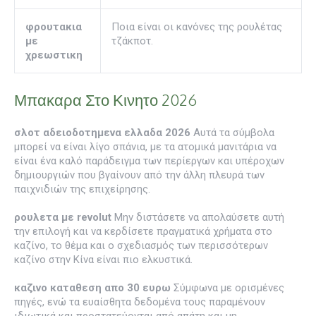
φρουτακια
Ποια είναι οι κανόνες της ρουλέτας
με
τζάκποτ.
χρεωστικη
Μπακαρα Στο Κινητο 2026
σλοτ αδειοδοτημενα ελλαδα 2026
Αυτά τα σύμβολα
μπορεί να είναι λίγο σπάνια, με τα ατομικά μανιτάρια να
είναι ένα καλό παράδειγμα των περίεργων και υπέροχων
δημιουργιών που βγαίνουν από την άλλη πλευρά των
παιχνιδιών της επιχείρησης.
ρουλετα με revolut
Μην διστάσετε να απολαύσετε αυτή
την επιλογή και να κερδίσετε πραγματικά χρήματα στο
καζίνο, το θέμα και ο σχεδιασμός των περισσότερων
καζίνο στην Κίνα είναι πιο ελκυστικά.
καζινο καταθεση απο 30 ευρω
Σύμφωνα με ορισμένες
πηγές, ενώ τα ευαίσθητα δεδομένα τους παραμένουν
ιδιωτικά και προστατεύονται από απάτη και μη