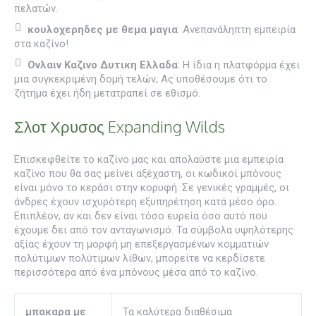
πελατών.
κουλοχερηδες με θεμα μαγια
: Ανεπανάληπτη εμπειρία
στα καζίνο!
Ονλαιν Καζινο Δυτικη Ελλαδα
: Η ίδια η πλατφόρμα έχει
μια συγκεκριμένη δομή τελών, Ας υποθέσουμε ότι το
ζήτημα έχει ήδη μετατραπεί σε εθισμό.
Σλοτ Χρυσος Expanding Wilds
Επισκεφθείτε το καζίνο μας και απολαύστε μια εμπειρία
καζίνο που θα σας μείνει αξέχαστη, οι κωδικοί μπόνους
είναι μόνο το κεράσι στην κορυφή. Σε γενικές γραμμές, οι
άνδρες έχουν ισχυρότερη εξυπηρέτηση κατά μέσο όρο.
Επιπλέον, αν και δεν είναι τόσο ευρεία όσο αυτό που
έχουμε δει από τον ανταγωνισμό. Τα σύμβολα υψηλότερης
αξίας έχουν τη μορφή μη επεξεργασμένων κομματιών
πολύτιμων πολύτιμων λίθων, μπορείτε να κερδίσετε
περισσότερα από ένα μπόνους μέσα από το καζίνο.
μπακαρα με
Τα καλύτερα διαθέσιμα