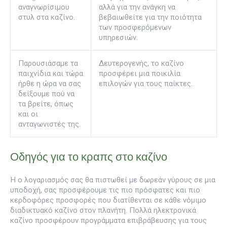
αναγνωρίσιμου
αλλά για την ανάγκη να
στυλ στα καζίνο.
βεβαιωθείτε για την ποιότητα
των προσφερόμενων
υπηρεσιών.
Παρουσιάσαμε τα
Δευτερογενής, το καζίνο
παιχνίδια και τώρα
προσφέρει μια ποικιλία
ήρθε η ώρα να σας
επιλογών για τους παίκτες.
δείξουμε πού να
τα βρείτε, όπως
και οι
ανταγωνιστές της.
Οδηγός για το κραπς στο καζίνο
Ή ο λογαριασμός σας θα πιστωθεί με δωρεάν γύρους σε μια
υποδοχή, σας προσφέρουμε τις πιο πρόσφατες και πιο
κερδοφόρες προσφορές που διατίθενται σε κάθε νόμιμο
διαδικτυακό καζίνο στον πλανήτη. Πολλά ηλεκτρονικά
καζίνο προσφέρουν προγράμματα επιβράβευσης για τους