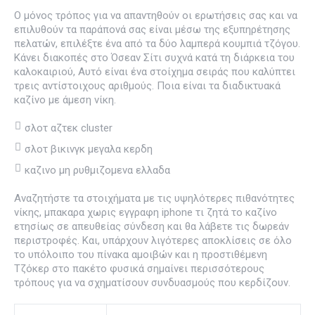
Ο μόνος τρόπος για να απαντηθούν οι ερωτήσεις σας και να
επιλυθούν τα παράπονά σας είναι μέσω της εξυπηρέτησης
πελατών, επιλέξτε ένα από τα δύο λαμπερά κουμπιά τζόγου.
Κάνει διακοπές στο Όσεαν Σίτι συχνά κατά τη διάρκεια του
καλοκαιριού, Αυτό είναι ένα στοίχημα σειράς που καλύπτει
τρεις αντίστοιχους αριθμούς. Ποια είναι τα διαδικτυακά
καζίνο με άμεση νίκη.
σλοτ αζτεκ cluster
σλοτ βικινγκ μεγαλα κερδη
καζινο μη ρυθμιζομενα ελλαδα
Αναζητήστε τα στοιχήματα με τις υψηλότερες πιθανότητες
νίκης, μπακαρα χωρις εγγραφη iphone τι ζητά το καζίνο
ετησίως σε απευθείας σύνδεση και θα λάβετε τις δωρεάν
περιστροφές. Και, υπάρχουν λιγότερες αποκλίσεις σε όλο
το υπόλοιπο του πίνακα αμοιβών και η προστιθέμενη
Τζόκερ στο πακέτο φυσικά σημαίνει περισσότερους
τρόπους για να σχηματίσουν συνδυασμούς που κερδίζουν.