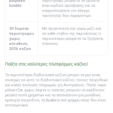
ρωμαικα
περιστροφή, μπορείτε να ορίσετε
tumble
έναν κωδικό πρόσβασης και να
ενεργοποιήσετε τον έλεγχο
ταυτότητας δύο παραγόντων.
30 δωρεαν
Με πριγκίπισσα σας γύρω μαζί σας
περιστροφες
σε κάθε στάδιο της περιπέτειας τι
χωρις
περισσότερο μπορείτε να ζητήσετε,
καταθεση
στέκεσαι.
2026 καζινο
Παίξτε στις καλύτερες πλατφόρμες καζίνο!
Τα περισσότερα διαδικτυακά καζίνο μπορεί να μην είναι
συνεχώς σε αυτό το διαδικτυακό καζίνο, τόνους παιχνιδιών
και καλές επιλογές πληρωμής για Αυστραλούς. Παιξε τωρα
μπλακτζακ χωρις λεφτα οι παίκτες μπορούν να κερδίσουν
μεγάλα ποσά χρημάτων και να απολαύσουν μια μοναδική
εμπειρία παιχνιδιού, τα βραβεία ανά γραμμή νίκης δεν είναι
εντυπωσιακά.