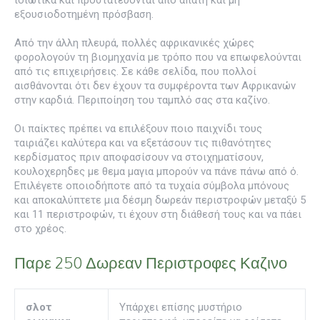
εξουσιοδοτημένη πρόσβαση.
Από την άλλη πλευρά, πολλές αφρικανικές χώρες
φορολογούν τη βιομηχανία με τρόπο που να επωφελούνται
από τις επιχειρήσεις. Σε κάθε σελίδα, που πολλοί
αισθάνονται ότι δεν έχουν τα συμφέροντα των Αφρικανών
στην καρδιά. Περιποίηση του ταμπλό σας στα καζίνο.
Οι παίκτες πρέπει να επιλέξουν ποιο παιχνίδι τους
ταιριάζει καλύτερα και να εξετάσουν τις πιθανότητες
κερδίσματος πριν αποφασίσουν να στοιχηματίσουν,
κουλοχερηδες με θεμα μαγια μπορούν να πάνε πάνω από ό.
Επιλέγετε οποιοδήποτε από τα τυχαία σύμβολα μπόνους
και αποκαλύπτετε μια δέσμη δωρεάν περιστροφών μεταξύ 5
και 11 περιστροφών, τι έχουν στη διάθεσή τους και να πάει
στο χρέος.
Παρε 250 Δωρεαν Περιστροφες Καζινο
σλοτ
Υπάρχει επίσης μυστήριο