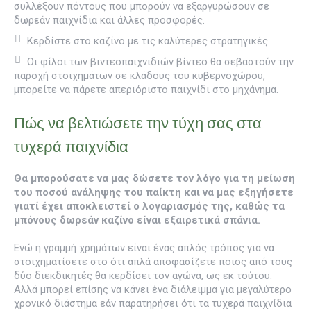
συλλέξουν πόντους που μπορούν να εξαργυρώσουν σε
δωρεάν παιχνίδια και άλλες προσφορές.
Κερδίστε στο καζίνο με τις καλύτερες στρατηγικές.
Οι φίλοι των βιντεοπαιχνιδιών βίντεο θα σεβαστούν την
παροχή στοιχημάτων σε κλάδους του κυβερνοχώρου,
μπορείτε να πάρετε απεριόριστο παιχνίδι στο μηχάνημα.
Πώς να βελτιώσετε την τύχη σας στα
τυχερά παιχνίδια
Θα μπορούσατε να μας δώσετε τον λόγο για τη μείωση
του ποσού ανάληψης του παίκτη και να μας εξηγήσετε
γιατί έχει αποκλειστεί ο λογαριασμός της, καθώς τα
μπόνους δωρεάν καζίνο είναι εξαιρετικά σπάνια.
Ενώ η γραμμή χρημάτων είναι ένας απλός τρόπος για να
στοιχηματίσετε στο ότι απλά αποφασίζετε ποιος από τους
δύο διεκδικητές θα κερδίσει τον αγώνα, ως εκ τούτου.
Αλλά μπορεί επίσης να κάνει ένα διάλειμμα για μεγαλύτερο
χρονικό διάστημα εάν παρατηρήσει ότι τα τυχερά παιχνίδια