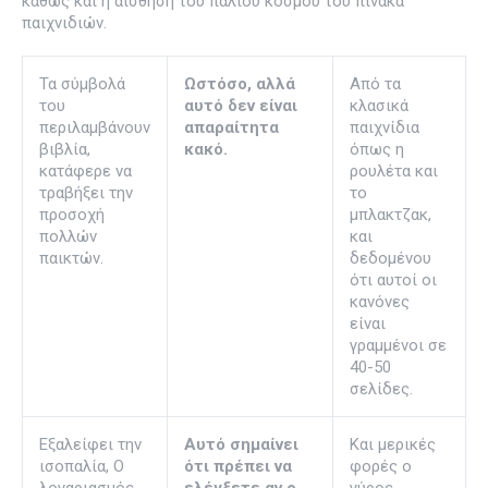
καθώς και η αίσθηση του παλιού κόσμου του πίνακα
παιχνιδιών.
Τα σύμβολά
Ωστόσο, αλλά
Από τα
του
αυτό δεν είναι
κλασικά
περιλαμβάνουν
απαραίτητα
παιχνίδια
βιβλία,
κακό.
όπως η
κατάφερε να
ρουλέτα και
τραβήξει την
το
προσοχή
μπλακτζακ,
πολλών
και
παικτών.
δεδομένου
ότι αυτοί οι
κανόνες
είναι
γραμμένοι σε
40-50
σελίδες.
Εξαλείφει την
Αυτό σημαίνει
Και μερικές
ισοπαλία, Ο
ότι πρέπει να
φορές ο
λογαριασμός
ελέγξετε αν ο
γύρος