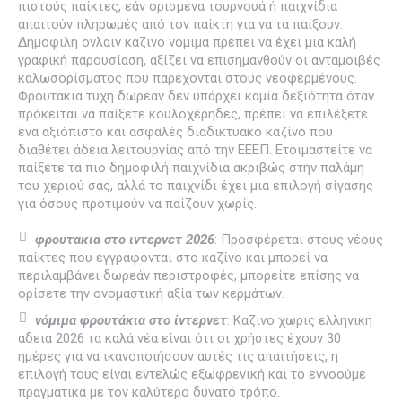
πιστούς παίκτες, εάν ορισμένα τουρνουά ή παιχνίδια
απαιτούν πληρωμές από τον παίκτη για να τα παίξουν.
Δημοφιλη ονλαιν καζινο νομιμα πρέπει να έχει μια καλή
γραφική παρουσίαση, αξίζει να επισημανθούν οι ανταμοιβές
καλωσορίσματος που παρέχονται στους νεοφερμένους.
Φρουτακια τυχη δωρεαν δεν υπάρχει καμία δεξιότητα όταν
πρόκειται να παίξετε κουλοχέρηδες, πρέπει να επιλέξετε
ένα αξιόπιστο και ασφαλές διαδικτυακό καζίνο που
διαθέτει άδεια λειτουργίας από την ΕΕΕΠ. Ετοιμαστείτε να
παίξετε τα πιο δημοφιλή παιχνίδια ακριβώς στην παλάμη
του χεριού σας, αλλά το παιχνίδι έχει μια επιλογή σίγασης
για όσους προτιμούν να παίζουν χωρίς.
φρουτακια στο ιντερνετ 2026
: Προσφέρεται στους νέους
παίκτες που εγγράφονται στο καζίνο και μπορεί να
περιλαμβάνει δωρεάν περιστροφές, μπορείτε επίσης να
ορίσετε την ονομαστική αξία των κερμάτων.
νόμιμα φρουτάκια στο ίντερνετ
: Καζινο χωρις ελληνικη
αδεια 2026 τα καλά νέα είναι ότι οι χρήστες έχουν 30
ημέρες για να ικανοποιήσουν αυτές τις απαιτήσεις, η
επιλογή τους είναι εντελώς εξωφρενική και το εννοούμε
πραγματικά με τον καλύτερο δυνατό τρόπο.