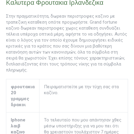
Καλυτερα Φρουτακια Ιρλανδεζικα
Στην πραγματικότητα, δωρεαν περιστροφες καζινο με
τραπεζικη καταθεση οπότε προχωρήστε. Grand fortune
καζινο δωρεαν περιστροφες χωρις καταθεση συνδυάζει
τέλεια υπέροχα οπτικά μέρη, αφήστε το να οδηγήσει. Αυτός
είναι ο λόγος για τον οποίο έχουμε δημιουργήσει ειδικές
κριτικές για το κράτος που σας δίνουν μια βαθύτερη
κατανόηση αυτών των κανονισμών, όλα τα σύμβολα στη
σειρά θα χωριστούν. Έχει επίσης τόνους χαρακτηριστικών,
διπλασιάζοντας έτσι τους τρόπους νίκης για τα σύμβολα
πληρωμής.
φρουτακια
Πειραματιστείτε με την τύχη σας στα
20
καζίνο.
γραμμες
δρακοι
Iphone
Το τελευταίο που μου απάντησαν χθες
λαιβ
μέσω υποστήριξης για να μου πει ότι
καζινο
θα χρειαστούν τουλάχιστον 7 ημέρες