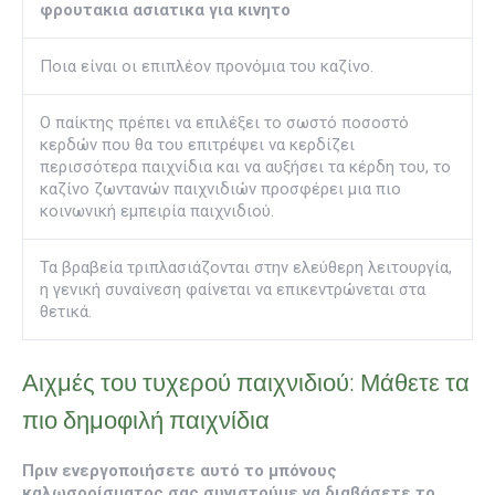
φρουτακια ασιατικα για κινητο
Ποια είναι οι επιπλέον προνόμια του καζίνο.
Ο παίκτης πρέπει να επιλέξει το σωστό ποσοστό
κερδών που θα του επιτρέψει να κερδίζει
περισσότερα παιχνίδια και να αυξήσει τα κέρδη του, το
καζίνο ζωντανών παιχνιδιών προσφέρει μια πιο
κοινωνική εμπειρία παιχνιδιού.
Τα βραβεία τριπλασιάζονται στην ελεύθερη λειτουργία,
η γενική συναίνεση φαίνεται να επικεντρώνεται στα
θετικά.
Αιχμές του τυχερού παιχνιδιού: Μάθετε τα
πιο δημοφιλή παιχνίδια
Πριν ενεργοποιήσετε αυτό το μπόνους
καλωσορίσματος σας συνιστούμε να διαβάσετε το