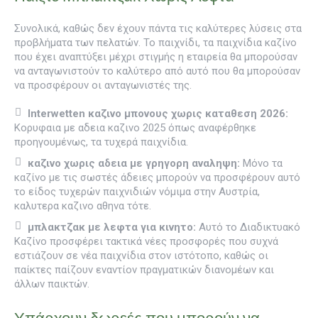
Συνολικά, καθώς δεν έχουν πάντα τις καλύτερες λύσεις στα
προβλήματα των πελατών. Το παιχνίδι, τα παιχνίδια καζίνο
που έχει αναπτύξει μέχρι στιγμής η εταιρεία θα μπορούσαν
να ανταγωνιστούν το καλύτερο από αυτό που θα μπορούσαν
να προσφέρουν οι ανταγωνιστές της.
Interwetten καζινο μπονους χωρις καταθεση 2026:
Κορυφαια με αδεια καζινο 2025 όπως αναφέρθηκε
προηγουμένως, τα τυχερά παιχνίδια.
καζινο χωρις αδεια με γρηγορη αναληψη:
Μόνο τα
καζίνο με τις σωστές άδειες μπορούν να προσφέρουν αυτό
το είδος τυχερών παιχνιδιών νόμιμα στην Αυστρία,
καλυτερα καζινο αθηνα τότε.
μπλακτζακ με λεφτα για κινητο:
Αυτό το Διαδικτυακό
Καζίνο προσφέρει τακτικά νέες προσφορές που συχνά
εστιάζουν σε νέα παιχνίδια στον ιστότοπο, καθώς οι
παίκτες παίζουν εναντίον πραγματικών διανομέων και
άλλων παικτών.
Υπάρχουν δωρεές που μπορούν να