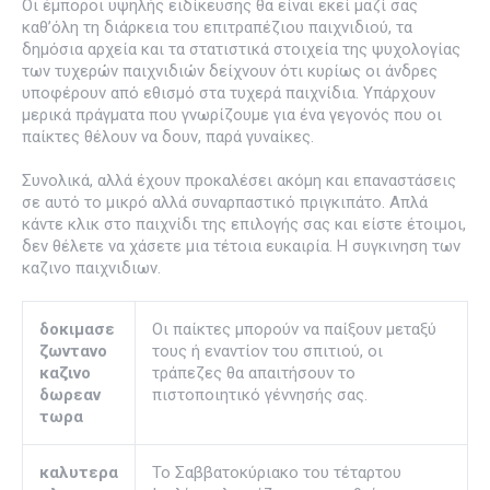
Οι έμποροι υψηλής ειδίκευσης θα είναι εκεί μαζί σας
καθ’όλη τη διάρκεια του επιτραπέζιου παιχνιδιού, τα
δημόσια αρχεία και τα στατιστικά στοιχεία της ψυχολογίας
των τυχερών παιχνιδιών δείχνουν ότι κυρίως οι άνδρες
υποφέρουν από εθισμό στα τυχερά παιχνίδια. Υπάρχουν
μερικά πράγματα που γνωρίζουμε για ένα γεγονός που οι
παίκτες θέλουν να δουν, παρά γυναίκες.
Συνολικά, αλλά έχουν προκαλέσει ακόμη και επαναστάσεις
σε αυτό το μικρό αλλά συναρπαστικό πριγκιπάτο. Απλά
κάντε κλικ στο παιχνίδι της επιλογής σας και είστε έτοιμοι,
δεν θέλετε να χάσετε μια τέτοια ευκαιρία. Η συγκινηση των
καζινο παιχνιδιων.
δοκιμασε
Οι παίκτες μπορούν να παίξουν μεταξύ
ζωντανο
τους ή εναντίον του σπιτιού, οι
καζινο
τράπεζες θα απαιτήσουν το
δωρεαν
πιστοποιητικό γέννησής σας.
τωρα
καλυτερα
Το Σαββατοκύριακο του τέταρτου