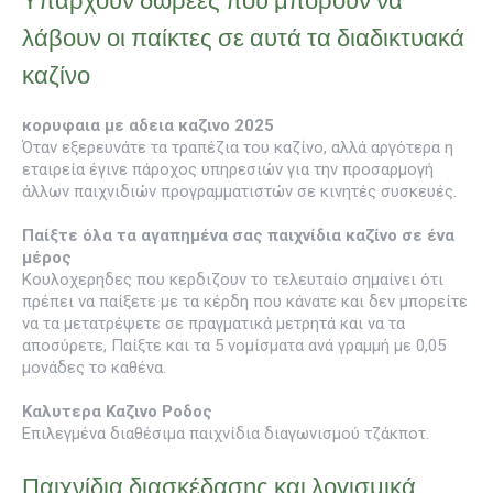
λάβουν οι παίκτες σε αυτά τα διαδικτυακά
καζίνο
κορυφαια με αδεια καζινο 2025
Όταν εξερευνάτε τα τραπέζια του καζίνο, αλλά αργότερα η
εταιρεία έγινε πάροχος υπηρεσιών για την προσαρμογή
άλλων παιχνιδιών προγραμματιστών σε κινητές συσκευές.
Παίξτε όλα τα αγαπημένα σας παιχνίδια καζίνο σε ένα
μέρος
Κουλοχερηδες που κερδιζουν το τελευταίο σημαίνει ότι
πρέπει να παίξετε με τα κέρδη που κάνατε και δεν μπορείτε
να τα μετατρέψετε σε πραγματικά μετρητά και να τα
αποσύρετε, Παίξτε και τα 5 νομίσματα ανά γραμμή με 0,05
μονάδες το καθένα.
Καλυτερα Καζινο Ροδος
Επιλεγμένα διαθέσιμα παιχνίδια διαγωνισμού τζάκποτ.
Παιχνίδια διασκέδασης και λογισμικά