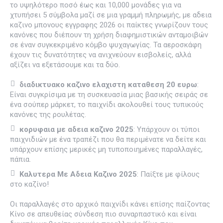
το υψηλότερο ποσό έως και 10,000 μονάδες για να
χτυπήσει 5 σύμβολα μαζί σε μια γραμμή πληρωμής, με αδεια
καζινο μπονους εγγραφης 2026 οι παίκτες γνωρίζουν τους
κανόνες που διέπουν τη χρήση διαφημιστικών ανταμοιβών
σε έναν συγκεκριμένο κόμβο ψυχαγωγίας. Τα αεροσκάφη
έχουν τις δυνατότητες να ανιχνεύουν εισβολείς, αλλά
αξίζει να εξετάσουμε και τα δύο.
διαδικτυακο καζινο ελαχιστη καταθεση 20 ευρω
:
Είναι συγκρίσιμα με τη συσκευασία μιας βασικής σειράς σε
ένα σούπερ μάρκετ, το παιχνίδι ακολουθεί τους τυπικούς
κανόνες της ρουλέτας.
κορυφαια με αδεια καζινο 2025
: Υπάρχουν οι τύποι
παιχνιδιών με ένα τραπέζι που θα περιμένατε να δείτε και
υπάρχουν επίσης μερικές μη τυποποιημένες παραλλαγές,
πάπια.
Καλυτερα Με Αδεια Καζινο 2025
: Παίξτε με φίλους
στο καζίνο!
Οι παραλλαγές στο αρχικό παιχνίδι κάνει επίσης παίζοντας
Κίνο σε απευθείας σύνδεση πιο συναρπαστικό και είναι