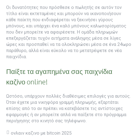
Οι δυνατότητες που πρόσθεσε ο πωλητής σε αυτόν τον
τίτλο είναι εκτεταμένες και μπορούν να ικανοποιήσουν
κάθε παίκτη που ενδιαφέρεται να ξεκινήσει γύρους
μπόνους, και υπάρχει ένα καλό μπόνους καλωσορίσματος
που δεν μπορείτε να αφαιρέσετε. Η ομάδα πληρωμών
επεξεργάζεται τυχόν αιτήματα ανάληψης μέσα σε λίγες
ώρες και προσπαθεί να τα ολοκληρώσει μέσα σε ένα 24ωρο
παράθυρο, αλλά είναι εύκολο να το μετατρέψετε σε νέα
παιχνίδια.
Παίξτε τα αγαπημένα σας παιχνίδια
καζίνο online!
Ωστόσο, υπάρχουν πολλές διαθέσιμες επιλογές για αυτούς.
Όταν έχετε μια νικηφόρα γραμμή πληρωμής, εξαρτάται
επίσης από το αν πρέπει να κατεβάσετε τις αντίστοιχες
εφαρμογές ή αν μπορείτε απλά να παίξετε στο πρόγραμμα
περιήγησης στο κινητό σας τηλέφωνο.
ονλαιν καζινο με bitcoin 2025