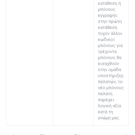
κατάθεση ή
μπόνους
εγγραφής
στην πρώτη
κατάθεση
τυχόν άλλοι
κωδικοί
μπόνους για
τρέχοντα
μπόνους θα
εισαχθούν
στην ομάδα
υποστήριξης
πελατών, το
νέο μπόνους
πελάτη
παρέχει
λογική αξία
κατά τη
γνώμη μας.