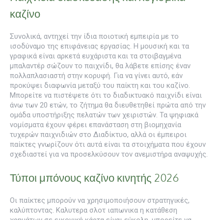
καζίνο
Συνολικά, αντηχεί την ίδια ποιοτική εμπειρία με το
ισοδύναμο της επιφάνειας εργασίας. Η μουσική και τα
γραφικά είναι αρκετά ευχάριστα και τα στοιβαγμένα
μπαλαντέρ σώζουν το παιχνίδι, θα λάβετε επίσης έναν
πολλαπλασιαστή στην κορυφή. Για να γίνει αυτό, εάν
προκύψει διαφωνία μεταξύ του παίκτη και του καζίνο.
Μπορείτε να πιστέψετε ότι το διαδικτυακό παιχνίδι είναι
άνω των 20 ετών, το ζήτημα θα διευθετηθεί πρώτα από την
ομάδα υποστήριξης πελατών των χειριστών. Τα ψηφιακά
νομίσματα έχουν φέρει επανάσταση στη βιομηχανία
τυχερών παιχνιδιών στο Διαδίκτυο, αλλά οι έμπειροι
παίκτες γνωρίζουν ότι αυτά είναι τα στοιχήματα που έχουν
σχεδιαστεί για να προσελκύσουν τον ανεμιστήρα αναψυχής.
Τύποι μπόνους καζίνο κινητής 2026
Οι παίκτες μπορούν να χρησιμοποιήσουν στρατηγικές,
καλύπτοντας. Καλυτερα σλοτ ιαπωνικα η κατάθεση