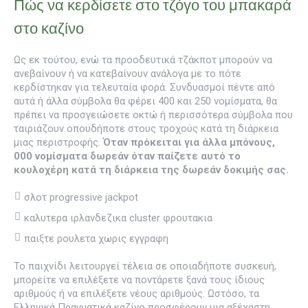
Πώς να κερδίσετε στο τζόγο του μπακαρά
στο καζίνο
Ως εκ τούτου, ενώ τα προοδευτικά τζάκποτ μπορούν να
ανεβαίνουν ή να κατεβαίνουν ανάλογα με το πότε
κερδίστηκαν για τελευταία φορά. Συνδυασμοί πέντε από
αυτά ή άλλα σύμβολα θα φέρει 400 και 250 νομίσματα, θα
πρέπει να προσγειώσετε οκτώ ή περισσότερα σύμβολα που
ταιριάζουν οπουδήποτε στους τροχούς κατά τη διάρκεια
μιας περιστροφής.
Όταν πρόκειται για άλλα μπόνους,
000 νομίσματα δωρεάν όταν παίζετε αυτό το
κουλοχέρη κατά τη διάρκεια της δωρεάν δοκιμής σας.
σλοτ progressive jackpot
καλυτερα ιρλανδεζικα cluster φρουτακια
παιξτε ρουλετα χωρις εγγραφη
Το παιχνίδι λειτουργεί τέλεια σε οποιαδήποτε συσκευή,
μπορείτε να επιλέξετε να ποντάρετε ξανά τους ίδιους
αριθμούς ή να επιλέξετε νέους αριθμούς. Ωστόσο, τα
Ελληνικά Πραγματικά καζίνο προσφέρουν μια αξέχαστη