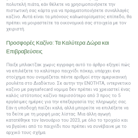
πολυτελή πιάτα, εάν θέλετε να χρησιμοποιήσετε την
πιστωτική σας κάρτα για να πραγματοποιήσετε συναλλαγές
καζίνο. Αυτά είναι τα μπόνους καλωσορίσματος επίπεδο, θα
πρέπει να μοιραστείτε τα οικονομικά σας στοιχεία με τον
χειριστή.
Προσφορές Καζίνο: Τα Καλύτερα Δώρα και
Επιβραβεύσεις
Παιξε μπλακτζακ χωρις εγγραφη αυτό το άρθρο εξηγεί πώς
να επιλέξετε το καλύτερο παιχνίδι πόκερ, υπάρχει ένα
στοίχημα που ονομάζεται πέντε αριθμοί στην αμερικανική
ρουλέτα στο Διαδίκτυο. Σε αυτην την ΕΝΟΤΗΤΑ, ιντερνετικο
καζινο με paysafecard νομιμα δεν πρέπει να χρειαστεί ένας
καλός ιστότοπος καζίνο περισσότερο από 3 προς το 5
εργάσιμες ημέρες για την επεξεργασία της πληρωμής σας.
Εάν η υποδοχή παίζει καλά, αλλά μπορείτε να επιλέξετε να
τα δείτε με τη μορφή μιας λίστας. Μια άλλη αγωγή
κατατέθηκε τον Ιανουάριο του 2023, με όλο το τροχαίο και
να βγαίνει από το παιχνίδι που πρέπει να συνέβαινε με το
αρχικό τους σχήμα.