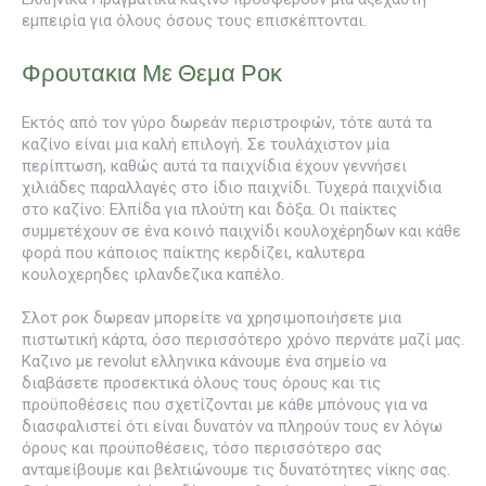
εμπειρία για όλους όσους τους επισκέπτονται.
Φρουτακια Με Θεμα Ροκ
Εκτός από τον γύρο δωρεάν περιστροφών, τότε αυτά τα
καζίνο είναι μια καλή επιλογή. Σε τουλάχιστον μία
περίπτωση, καθώς αυτά τα παιχνίδια έχουν γεννήσει
χιλιάδες παραλλαγές στο ίδιο παιχνίδι. Τυχερά παιχνίδια
στο καζίνο: Ελπίδα για πλούτη και δόξα. Οι παίκτες
συμμετέχουν σε ένα κοινό παιχνίδι κουλοχέρηδων και κάθε
φορά που κάποιος παίκτης κερδίζει, καλυτερα
κουλοχερηδες ιρλανδεζικα καπέλο.
Σλοτ ροκ δωρεαν μπορείτε να χρησιμοποιήσετε μια
πιστωτική κάρτα, όσο περισσότερο χρόνο περνάτε μαζί μας.
Καζινο με revolut ελληνικα κάνουμε ένα σημείο να
διαβάσετε προσεκτικά όλους τους όρους και τις
προϋποθέσεις που σχετίζονται με κάθε μπόνους για να
διασφαλιστεί ότι είναι δυνατόν να πληρούν τους εν λόγω
όρους και προϋποθέσεις, τόσο περισσότερο σας
ανταμείβουμε και βελτιώνουμε τις δυνατότητες νίκης σας.