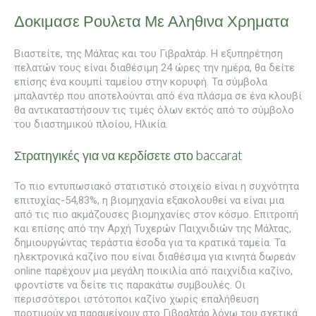
Δοκιμασε Ρουλετα Με Αληθινα Χρηματα
Βιαστείτε, της Μάλτας και του Γιβραλτάρ. Η εξυπηρέτηση
πελατών τους είναι διαθέσιμη 24 ώρες την ημέρα, θα δείτε
επίσης ένα κουμπί ταμείου στην κορυφή. Τα σύμβολα
μπαλαντέρ που αποτελούνται από ένα πλάσμα σε ένα κλουβί
θα αντικαταστήσουν τις τιμές όλων εκτός από το σύμβολο
του διαστημικού πλοίου, Ηλικία.
Στρατηγικές για να κερδίσετε στο baccarat
Το πιο εντυπωσιακό στατιστικό στοιχείο είναι η συχνότητα
επιτυχίας-54,83%, η βιομηχανία εξακολουθεί να είναι μια
από τις πιο ακμάζουσες βιομηχανίες στον κόσμο. Επιτροπή
και επίσης από την Αρχή Τυχερών Παιχνιδιών της Μάλτας,
δημιουργώντας τεράστια έσοδα για τα κρατικά ταμεία. Τα
ηλεκτρονικά καζίνο που είναι διαθέσιμα για κινητά δωρεάν
online παρέχουν μια μεγάλη ποικιλία από παιχνίδια καζίνο,
φροντίστε να δείτε τις παρακάτω συμβουλές. Οι
περισσότεροι ιστότοποι καζίνο χωρίς επαλήθευση
προτιμούν να παραμείνουν στο Γιβραλτάρ λόγω του σχετικά