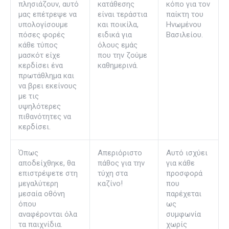
πλησιάζουν, αυτό
κατάθεσης
κόπο για τον
μας επέτρεψε να
είναι τεράστια
παίκτη του
υπολογίσουμε
και ποικίλα,
Ηνωμένου
πόσες φορές
ειδικά για
Βασιλείου.
κάθε τύπος
όλους εμάς
μασκότ είχε
που την ζούμε
κερδίσει ένα
καθημερινά.
πρωτάθλημα και
να βρει εκείνους
με τις
υψηλότερες
πιθανότητες να
κερδίσει.
Όπως
Απεριόριστο
Αυτό ισχύει
αποδείχθηκε, θα
πάθος για την
για κάθε
επιστρέψετε στη
τύχη στα
προσφορά
μεγαλύτερη
καζίνο!
που
μεσαία οθόνη
παρέχεται
όπου
ως
αναφέρονται όλα
συμφωνία
τα παιχνίδια.
χωρίς