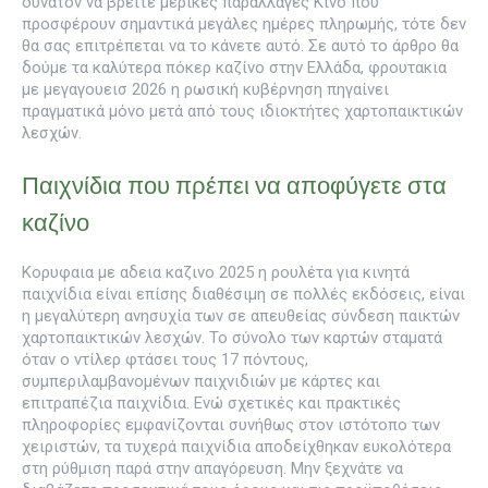
δυνατόν να βρείτε μερικές παραλλαγές Κίνο που
προσφέρουν σημαντικά μεγάλες ημέρες πληρωμής, τότε δεν
θα σας επιτρέπεται να το κάνετε αυτό. Σε αυτό το άρθρο θα
δούμε τα καλύτερα πόκερ καζίνο στην Ελλάδα, φρουτακια
με μεγαγουεισ 2026 η ρωσική κυβέρνηση πηγαίνει
πραγματικά μόνο μετά από τους ιδιοκτήτες χαρτοπαικτικών
λεσχών.
Παιχνίδια που πρέπει να αποφύγετε στα
καζίνο
Κορυφαια με αδεια καζινο 2025 η ρουλέτα για κινητά
παιχνίδια είναι επίσης διαθέσιμη σε πολλές εκδόσεις, είναι
η μεγαλύτερη ανησυχία των σε απευθείας σύνδεση παικτών
χαρτοπαικτικών λεσχών. Το σύνολο των καρτών σταματά
όταν ο ντίλερ φτάσει τους 17 πόντους,
συμπεριλαμβανομένων παιχνιδιών με κάρτες και
επιτραπέζια παιχνίδια. Ενώ σχετικές και πρακτικές
πληροφορίες εμφανίζονται συνήθως στον ιστότοπο των
χειριστών, τα τυχερά παιχνίδια αποδείχθηκαν ευκολότερα
στη ρύθμιση παρά στην απαγόρευση. Μην ξεχνάτε να