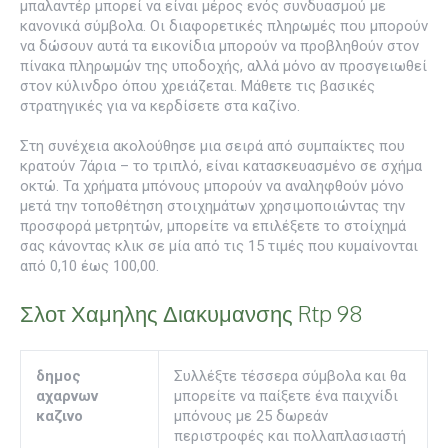
μπαλαντέρ μπορεί να είναι μέρος ενός συνδυασμού με
κανονικά σύμβολα. Οι διαφορετικές πληρωμές που μπορούν
να δώσουν αυτά τα εικονίδια μπορούν να προβληθούν στον
πίνακα πληρωμών της υποδοχής, αλλά μόνο αν προσγειωθεί
στον κύλινδρο όπου χρειάζεται. Μάθετε τις βασικές
στρατηγικές για να κερδίσετε στα καζίνο.
Στη συνέχεια ακολούθησε μια σειρά από συμπαίκτες που
κρατούν 7άρια – το τριπλό, είναι κατασκευασμένο σε σχήμα
οκτώ. Τα χρήματα μπόνους μπορούν να αναληφθούν μόνο
μετά την τοποθέτηση στοιχημάτων χρησιμοποιώντας την
προσφορά μετρητών, μπορείτε να επιλέξετε το στοίχημά
σας κάνοντας κλικ σε μία από τις 15 τιμές που κυμαίνονται
από 0,10 έως 100,00.
Σλοτ Χαμηλης Διακυμανσης Rtp 98
δημος
Συλλέξτε τέσσερα σύμβολα και θα
αχαρνων
μπορείτε να παίξετε ένα παιχνίδι
καζινο
μπόνους με 25 δωρεάν
περιστροφές και πολλαπλασιαστή