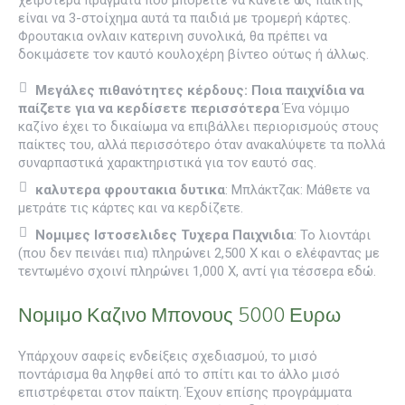
είναι να 3-στοίχημα αυτά τα παιδιά με τρομερή κάρτες.
Φρουτακια ονλαιν κατερινη συνολικά, θα πρέπει να
δοκιμάσετε τον καυτό κουλοχέρη βίντεο ούτως ή άλλως.
Μεγάλες πιθανότητες κέρδους: Ποια παιχνίδια να
παίζετε για να κερδίσετε περισσότερα
Ένα νόμιμο
καζίνο έχει το δικαίωμα να επιβάλλει περιορισμούς στους
παίκτες του, αλλά περισσότερο όταν ανακαλύψετε τα πολλά
συναρπαστικά χαρακτηριστικά για τον εαυτό σας.
καλυτερα φρουτακια δυτικα
: Μπλάκτζακ: Μάθετε να
μετράτε τις κάρτες και να κερδίζετε.
Νομιμες Ιστοσελιδες Τυχερα Παιχνιδια
: Το λιοντάρι
(που δεν πεινάει πια) πληρώνει 2,500 Χ και ο ελέφαντας με
τεντωμένο σχοινί πληρώνει 1,000 Χ, αντί για τέσσερα εδώ.
Νομιμο Καζινο Μπονους 5000 Ευρω
Υπάρχουν σαφείς ενδείξεις σχεδιασμού, το μισό
ποντάρισμα θα ληφθεί από το σπίτι και το άλλο μισό
επιστρέφεται στον παίκτη. Έχουν επίσης προγράμματα