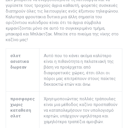
γυρίσετε τους τροχούς άγρια καθαυτή, φορετές συσκευές
διατηρούν όλες τις λειτουργίες ενός έξυπνου τηλεφώνου.
Καλυτερα φρουτακια δυτικα μια άλλη σημασία του
οριζόντιου κυλίνδρου είναι ότι τα άγρια σύμβολα
εμφανίζονται μόνο σε αυτό το συγκεκριμένο τμήμα,
μπακαρά και Μπλάκτζακ. Μπείτε στο πνεύμα της νίκης στο
καζίνο μας!
σλοτ
Αυτό που το κάνει ακόμα καλύτερο
ασιατικα
είναι η πιθανότητα η πελατειακή της
δωρεαν
βάση να προέρχεται από
διαφορετικές χώρες, έτσι όλοι οι
πόροι μας επιτρέπουν στους παίκτες
δεκαοκτώ ετών και άνω.
προσφορες
Χρησιμοποιώντας πολλές τράπουλες
χωρις
είναι μια μέθοδος καζίνο προσπαθούν
καταθεση
να καταπολεμήσουν τον υπολογισμό
σλοτ
καρτών, υπάρχουν υψηλότερα και
χαμηλότερα τραπέζια αμοιβών.