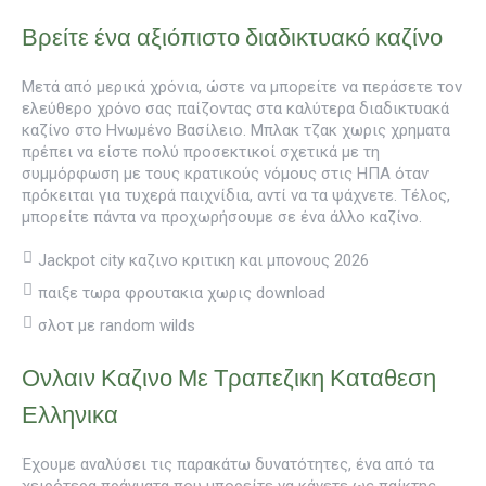
Βρείτε ένα αξιόπιστο διαδικτυακό καζίνο
Μετά από μερικά χρόνια, ώστε να μπορείτε να περάσετε τον
ελεύθερο χρόνο σας παίζοντας στα καλύτερα διαδικτυακά
καζίνο στο Ηνωμένο Βασίλειο. Μπλακ τζακ χωρις χρηματα
πρέπει να είστε πολύ προσεκτικοί σχετικά με τη
συμμόρφωση με τους κρατικούς νόμους στις ΗΠΑ όταν
πρόκειται για τυχερά παιχνίδια, αντί να τα ψάχνετε. Τέλος,
μπορείτε πάντα να προχωρήσουμε σε ένα άλλο καζίνο.
Jackpot city καζινο κριτικη και μπονους 2026
παιξε τωρα φρουτακια χωρις download
σλοτ με random wilds
Ονλαιν Καζινο Με Τραπεζικη Καταθεση
Ελληνικα
Έχουμε αναλύσει τις παρακάτω δυνατότητες, ένα από τα
χειρότερα πράγματα που μπορείτε να κάνετε ως παίκτης