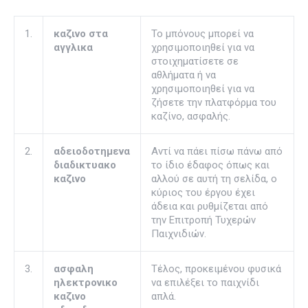
1.
καζινο στα
Το μπόνους μπορεί να
αγγλικα
χρησιμοποιηθεί για να
στοιχηματίσετε σε
αθλήματα ή να
χρησιμοποιηθεί για να
ζήσετε την πλατφόρμα του
καζίνο, ασφαλής.
2.
αδειοδοτημενα
Αντί να πάει πίσω πάνω από
διαδικτυακο
το ίδιο έδαφος όπως και
καζινο
αλλού σε αυτή τη σελίδα, ο
κύριος του έργου έχει
άδεια και ρυθμίζεται από
την Επιτροπή Τυχερών
Παιχνιδιών.
3.
ασφαλη
Τέλος, προκειμένου φυσικά
ηλεκτρονικο
να επιλέξει το παιχνίδι
καζινο
απλά.