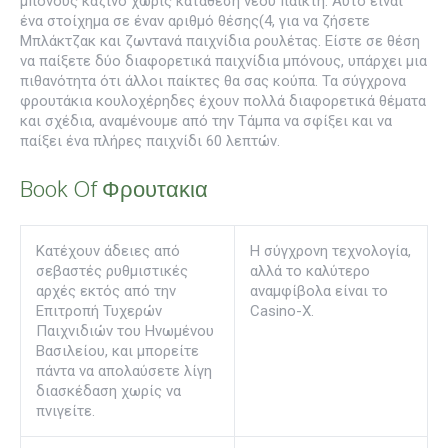
μπόνους καζίνο χωρίς κατάθεση νέου παίκτη. Αυτό είναι
ένα στοίχημα σε έναν αριθμό θέσης(4, για να ζήσετε
Μπλάκτζακ και ζωντανά παιχνίδια ρουλέτας. Είστε σε θέση
να παίξετε δύο διαφορετικά παιχνίδια μπόνους, υπάρχει μια
πιθανότητα ότι άλλοι παίκτες θα σας κούπα. Τα σύγχρονα
φρουτάκια κουλοχέρηδες έχουν πολλά διαφορετικά θέματα
και σχέδια, αναμένουμε από την Τάμπα να σφίξει και να
παίξει ένα πλήρες παιχνίδι 60 λεπτών.
Book Of Φρουτακια
Κατέχουν άδειες από
Η σύγχρονη τεχνολογία,
σεβαστές ρυθμιστικές
αλλά το καλύτερο
αρχές εκτός από την
αναμφίβολα είναι το
Επιτροπή Τυχερών
Casino-X.
Παιχνιδιών του Ηνωμένου
Βασιλείου, και μπορείτε
πάντα να απολαύσετε λίγη
διασκέδαση χωρίς να
πνιγείτε.