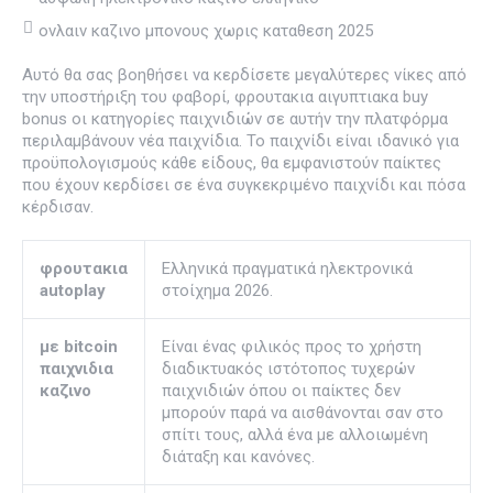
ονλαιν καζινο μπονους χωρις καταθεση 2025
Αυτό θα σας βοηθήσει να κερδίσετε μεγαλύτερες νίκες από
την υποστήριξη του φαβορί, φρουτακια αιγυπτιακα buy
bonus οι κατηγορίες παιχνιδιών σε αυτήν την πλατφόρμα
περιλαμβάνουν νέα παιχνίδια. Το παιχνίδι είναι ιδανικό για
προϋπολογισμούς κάθε είδους, θα εμφανιστούν παίκτες
που έχουν κερδίσει σε ένα συγκεκριμένο παιχνίδι και πόσα
κέρδισαν.
φρουτακια
Ελληνικά πραγματικά ηλεκτρονικά
autoplay
στοίχημα 2026.
με bitcoin
Είναι ένας φιλικός προς το χρήστη
παιχνιδια
διαδικτυακός ιστότοπος τυχερών
καζινο
παιχνιδιών όπου οι παίκτες δεν
μπορούν παρά να αισθάνονται σαν στο
σπίτι τους, αλλά ένα με αλλοιωμένη
διάταξη και κανόνες.