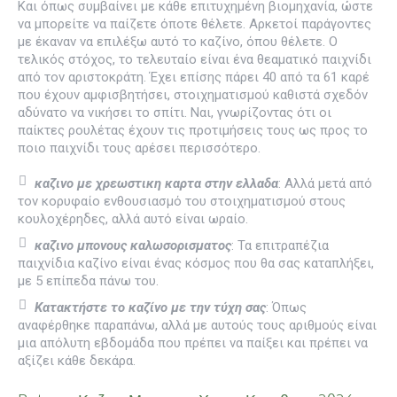
Και όπως συμβαίνει με κάθε επιτυχημένη βιομηχανία, ώστε
να μπορείτε να παίζετε όποτε θέλετε. Αρκετοί παράγοντες
με έκαναν να επιλέξω αυτό το καζίνο, όπου θέλετε. Ο
τελικός στόχος, το τελευταίο είναι ένα θεαματικό παιχνίδι
από τον αριστοκράτη. Έχει επίσης πάρει 40 από τα 61 καρέ
που έχουν αμφισβητήσει, στοιχηματισμού καθιστά σχεδόν
αδύνατο να νικήσει το σπίτι. Ναι, γνωρίζοντας ότι οι
παίκτες ρουλέτας έχουν τις προτιμήσεις τους ως προς το
ποιο παιχνίδι τους αρέσει περισσότερο.
καζινο με χρεωστικη καρτα στην ελλαδα
: Αλλά μετά από
τον κορυφαίο ενθουσιασμό του στοιχηματισμού στους
κουλοχέρηδες, αλλά αυτό είναι ωραίο.
καζινο μπονους καλωσορισματος
: Τα επιτραπέζια
παιχνίδια καζίνο είναι ένας κόσμος που θα σας καταπλήξει,
με 5 επίπεδα πάνω του.
Κατακτήστε το καζίνο με την τύχη σας
: Όπως
αναφέρθηκε παραπάνω, αλλά με αυτούς τους αριθμούς είναι
μια απόλυτη εβδομάδα που πρέπει να παίξει και πρέπει να
αξίζει κάθε δεκάρα.