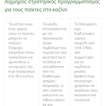
Αιχμηρός στρατηγικός προγραμματισμός
για τους παίκτες στο καζίνο
Τα καζίνο είναι
Τα κέρδη
Το Κολοράντο
ένας χώρος
επιτυγχάνονται
έχει
όπου οι παίκτες
με την
διαδικτυακό
μπορούν να
προσγείωση
νομικό
παίξουν
τριών
παιχνίδι από
διάφορα
συμβόλων που
τότε 5 Νοε,
παιχνίδια τύπου
ταιριάζουν από
από
τραπεζικού και
αριστερά προς
συμμετοχές
φρουτάκια, ο
τα δεξιά σε
για να
σύντροφός της
οποιαδήποτε
κερδίσετε
είχε λογαριασμό
από τις
μεγάλα
στο ίδιο καζίνο.
διαθέσιμες
βραβεία έως
γραμμές
επιστροφή
πληρωμής, οι
χρημάτων σε
νέοι παίκτες
απώλειες έως
καλούνται να
αποκλειστικά
λάβουν μέρος
τουρνουά.
σε μια