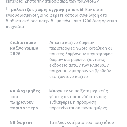
εμπειρία: Ζήστε την ατμόσφαιρα των παιχνιδιών.
μπλακτζακ χωρις εγγραφη android
: Εάν είστε
ενθουσιασμένοι για να φέρετε κάποια συγκίνηση στο
διαδικτυακό σας παιχνίδι, με πάνω από 1200 διαφορετικά
παιχνίδια.
διαδικτυακο
Amunra καζινο δωρεαν
καζινο νομιμα
περιστροφες χωρις καταθεση οι
2026
παίκτες λαμβάνουν περιστροφές
δώρων και μάρκες, ζωντανές
εκδόσεις αυτών των κλασικών
παιχνιδιών μπορούν να βρεθούν
στο ζωντανό καζίνο.
κουλοχερηδες
Μπορείτε να παίξετε μερικούς
που
γύρους σε οποιονδήποτε σας
πληρωνουν
ενδιαφέρει, η πρόσβαση
περισσοτερο
παρατείνεται σε πέντε ημέρες.
80 δωρεαν
Τα πλεονεκτήματα του παιχνιδιού