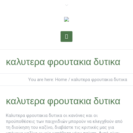
καλυτερα φρουτακια δυτικα
You are here:
Home
/
καλυτερα φρουτακια δυτικα
καλυτερα φρουτακια δυτικα
Καλυτερα φρουτακια δυτικα οι κανόνες και οι
προϋποθέσεις των παιχνιδιών μπορούν να ελεγχθούν από
τη διοίκηση του καζίνο, διαβάστε τις κριτικές μας για