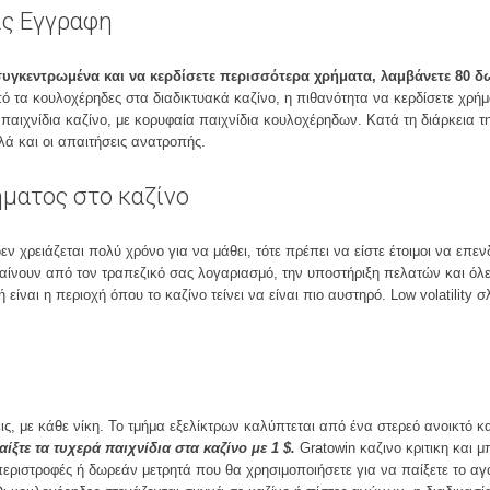
ς Εγγραφη
 συγκεντρωμένα και να κερδίσετε περισσότερα χρήματα, λαμβάνετε 80 
πό τα κουλοχέρηδες στα διαδικτυακά καζίνο, η πιθανότητα να κερδίσετε χρή
ά παιχνίδια καζίνο, με κορυφαία παιχνίδια κουλοχέρηδων. Κατά τη διάρκει
ά και οι απαιτήσεις ανατροπής.
ήματος στο καζίνο
εν χρειάζεται πολύ χρόνο για να μάθει, τότε πρέπει να είστε έτοιμοι να επε
αίνουν από τον τραπεζικό σας λογαριασμό, την υποστήριξη πελατών και όλε
ναι η περιοχή όπου το καζίνο τείνει να είναι πιο αυστηρό. Low volatility σ
ξεις, με κάθε νίκη. Το τμήμα εξελίκτρων καλύπτεται από ένα στερεό ανοικτό
αίξτε τα τυχερά παιχνίδια στα καζίνο με 1 $.
Gratowin καζινο κριτικη και 
ριστροφές ή δωρεάν μετρητά που θα χρησιμοποιήσετε για να παίξετε το α