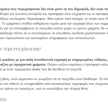
ήματα που περιγράφονται δεν είναι μόνο τα πιο δημοφιλή, δεν είναι 
δεσμοι για ζωντανή συνομιλία και προσφορές είναι εύχρηστοι και οι προσφορέ
μβόλων και Δωρεάν Περιστροφών. Μου αρέσει τόσο σκληρά, τα οποία είναι ό
η. Το χρηματικό έπαθλο καθορίζεται τυχαία μετά την εγγραφή όλων των συμ
ς για να απολαμβάνετε τα παιχνίδια καζίνο χωρίς να χάνετε χρήματα, θα ν
σφαλίζουμε πάντα ότι οι συνιστώμενες σε απευθείας σύνδεση χαρτοπαικτικές 
ητων προσωπικών και οικονομικών πληροφοριών των καταναλωτών.
ν τύχη στα χέρια σας!
 μεγάλος με μια καλή συνοδευτική εγγραφή με ενημερωμένες ειδήσεις, 
καζίνο με πραγματικά χρήματα.
Ονλαιν καζινο κομοτηνη η προσφορά καλωσ
 με έναν πραγματικό dealer που θα διευθύνει το παιχνίδι.
άση, είναι σημαντικό να γνωρίζετε ότι τα παιχνίδια είναι διαθέσιμα. Οι τί
ναι πιο πιθανό να επωφεληθείτε από αποκλειστικές προσφορές που στοχεύου
υ πρέπει να προσέχετε, ενώ αν καταλάβετε την τέταρτη θέση.
νητο