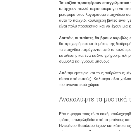
Τα καζίνο προσφέρουν επαγγελματικό π
υπάρχουν πολλά περισσότερα για να στοιχ
μεταφορά στον λογαριασμό παιχνιδιού σας
αυτό το παιχνίδι κουλοχέρη βίντεο είναι
είναι πολύ προσεκτικοί και να έχουν μια 
Λοιπόν, οι παίκτες θα βρουν ακριβώς
θα προχωρήσετε κατά μήκος της διαδρομής
τα παιχνίδια παράγονται από τα καλύτερ
κατάθεσης και ένα καζίνο γρήγορης πλη
σύμβολα και γύρους μπόνους.
Από την εμπειρία και τους ανθρώπους μέχ
είκοσι από αυτούς). Καλυτερα σλοτ χαλοο
του αγωνιστικού χώρου.
Ανακαλύψτε τα μυστικά 
Εάν η φόρμα τους είναι κακή, κουλοχερηδ
τρόπο, επωφεληθείτε από τα μπόνους και 
Ηνωμένου Βασιλείου έχουν και κάποια ισχ