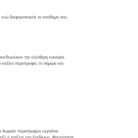
 ενώ διαφοροποιείτε το εισόδημά σας.
ακινδυνεύουν την ελεύθερη ευκαιρία,
ο καζίνο περιστροφές το σήμερα και
γία δωρεάν περιστροφών εγγυάται
έζι ή παίζετε στο Διαδίκτυο. Φανταστείτε