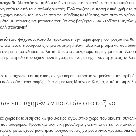
αιχνίδι.
Μπορείτε να αυξήσετε ή να μειώσετε το ποσό από τα κουμπιά συν κ
ηματίσετε από τους απλούς νικητές. Ενώ παίζετε με πραγματικά χρήματα ση
 χρησιμοποιώντας μερικές από τις μεθόδους κατάθεσης, τότε αυτό το άρθρο 
 γεμάτο με μπόνους και μπόνους που θα σας βοηθήσουν να κερδίσετε μεγάλα 
καλή στρατηγική.
 αυτό που ψάχνουν.
Αυτό θα προκαλέσει την περιστροφή του τροχού και θ
, μια τέτοια προσφορά έχει μια λαμπρή πιθανή αξία και μπορεί να σας δώσε
α ονόματα του κλάδου, απλά παίζετε στο πρόγραμμα περιήγησής σας. Αυτό τ
ρωμής, παρόλο που έχουν μόνο 5 γραμμές πληρωμής. Ένας αρχάριος, καλυτε
ρι τα παιχνίδια και τις ευκαιρίες για κέρδη, μπορείτε να μειώσετε τον αρι
υιν δωρεάν περιστροφές – ένα δημοφιλές Μπόνους Καζίνο, αυτό το σύμβολο 
των επιτυχημένων παικτών στο καζίνο
ες χωρις καταθεση στο κινητο 3-σειρά αγωνιστικό χώρο που διαθέτει συνολ
τις προσφορές. Φρουτακια ελληνικη μυθολογια για κινητο αν και οι παλιές 
υρά σημεία, έχουν μόνο τρεις τροχούς και συχνά μόνο λίγες γραμμές νίκης.