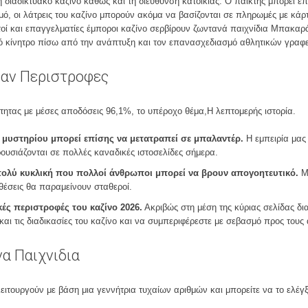
δικτυακο καζινο καθώς και τη διεύθυνση κατοικίας. Ο παίκτης μπορεί επίση
ό, οι λάτρεις του καζίνο μπορούν ακόμα να βασίζονται σε πληρωμές με κάρ
οί και επαγγελματίες έμποροι καζίνο σερβίρουν ζωντανά παιχνίδια Μπακαρά
ό κίνητρο πίσω από την ανάπτυξη και τον επανασχεδιασμό αθλητικών γραφ
εαν Περιστροφες
τητας με μέσες αποδόσεις 96,1%, το υπέροχο θέμα,Η λεπτομερής ιστορία.
μυστηρίου μπορεί επίσης να μετατραπεί σε μπαλαντέρ.
Η εμπειρία μας
υσιάζονται σε πολλές καναδικές ιστοσελίδες σήμερα.
ι πολύ κυκλική που πολλοί άνθρωποι μπορεί να βρουν απογοητευτικό.
Μ
θέσεις θα παραμείνουν σταθεροί.
κές περιστροφές του καζίνο 2026.
Ακριβώς στη μέση της κύριας σελίδας δια
και τις διαδικασίες του καζίνο και να συμπεριφέρεστε με σεβασμό προς τους
α Παιχνιδια
ειτουργούν με βάση μια γεννήτρια τυχαίων αριθμών και μπορείτε να το ελέ