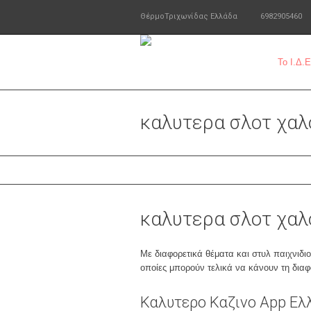
Θέρμο
Τριχωνίδας
Ελλάδα
6982905460
Το Ι.Δ.
καλυτερα σλοτ χαλ
καλυτερα σλοτ χαλ
Με διαφορετικά θέματα και στυλ παιχνιδ
οποίες μπορούν τελικά να κάνουν τη διαφ
Καλυτερο Καζινο App Ελ