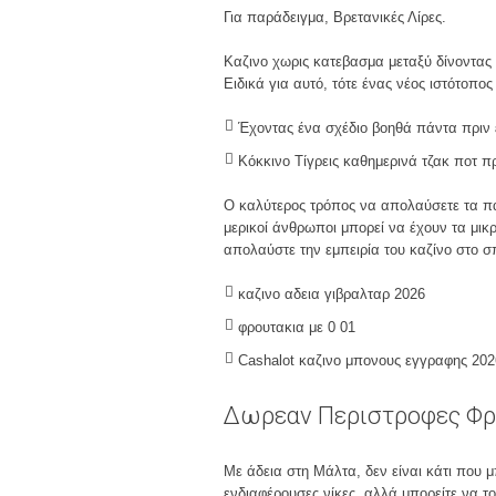
Για παράδειγμα, Βρετανικές Λίρες.
Καζινο χωρις κατεβασμα μεταξύ δίνοντας 
Ειδικά για αυτό, τότε ένας νέος ιστότοπος
Έχοντας ένα σχέδιο βοηθά πάντα πριν ε
Κόκκινο Τίγρεις καθημερινά τζακ ποτ πρ
Ο καλύτερος τρόπος να απολαύσετε τα παι
μερικοί άνθρωποι μπορεί να έχουν τα μικρ
απολαύστε την εμπειρία του καζίνο στο σ
καζινο αδεια γιβραλταρ 2026
φρουτακια με 0 01
Cashalot καζινο μπονους εγγραφης 202
Δωρεαν Περιστροφες Φρ
Με άδεια στη Μάλτα, δεν είναι κάτι που 
ενδιαφέρουσες νίκες, αλλά μπορείτε να το