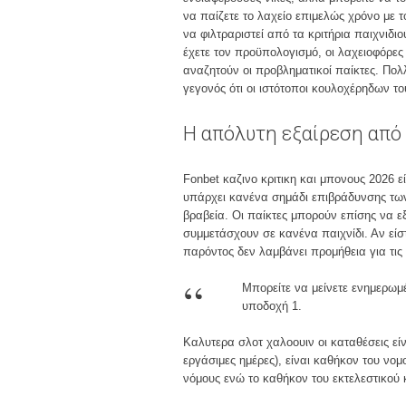
να παίζετε το λαχείο επιμελώς χρόνο με τ
να φιλτραριστεί από τα κριτήρια παιχνιδ
έχετε τον προϋπολογισμό, οι λαχειοφόρε
αναζητούν οι προβληματικοί παίκτες. Πο
γεγονός ότι οι ιστότοποι κουλοχέρηδων τ
Η απόλυτη εξαίρεση από 
Fonbet καζινο κριτικη και μπονους 2026 ε
υπάρχει κανένα σημάδι επιβράδυνσης των 
βραβεία. Οι παίκτες μπορούν επίσης να ε
συμμετάσχουν σε κανένα παιχνίδι. Αν εί
παρόντος δεν λαμβάνει προμήθεια για τις 
Μπορείτε να μείνετε ενημερωμέ
υποδοχή 1.
Καλυτερα σλοτ χαλοουιν οι καταθέσεις εί
εργάσιμες ημέρες), είναι καθήκον του νο
νόμους ενώ το καθήκον του εκτελεστικού κ