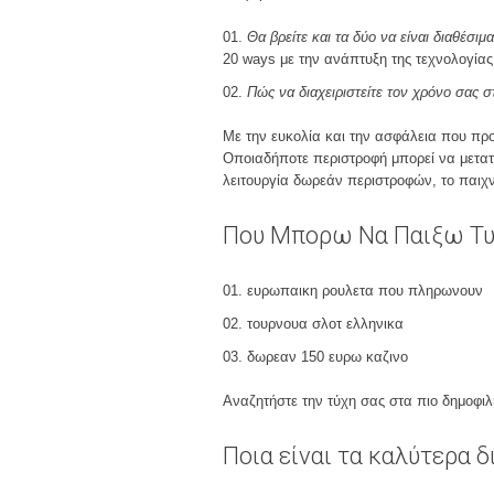
Θα βρείτε και τα δύο να είναι διαθέσι
20 ways με την ανάπτυξη της τεχνολογίας
Πώς να διαχειριστείτε τον χρόνο σας σ
Με την ευκολία και την ασφάλεια που προ
Οποιαδήποτε περιστροφή μπορεί να μετατρ
λειτουργία δωρεάν περιστροφών, το παιχνί
Που Μπορω Να Παιξω Τυ
ευρωπαικη ρουλετα που πληρωνουν
τουρνουα σλοτ ελληνικα
δωρεαν 150 ευρω καζινο
Αναζητήστε την τύχη σας στα πιο δημοφιλ
Ποια είναι τα καλύτερα δ