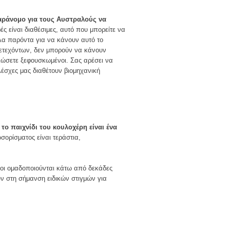
παράνομο για τους Αυστραλούς να
ς είναι διαθέσιμες, αυτό που μπορείτε να
λα παρόντα για να κάνουν αυτό το
μετεχόντων, δεν μπορούν να κάνουν
ιώσετε ξεφουσκωμένοι. Σας αρέσει να
λέσχες μας διαθέτουν βιομηχανική
το παιχνίδι του κουλοχέρη είναι ένα
ορίσματος είναι τεράστια,
τλοι ομαδοποιούνται κάτω από δεκάδες
ν στη σήμανση ειδικών στιγμών για