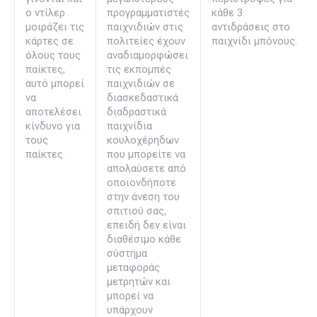
ο ντίλερ
προγραμματιστές
κάθε 3
μοιράζει τις
παιχνιδιών στις
αντιδράσεις στο
κάρτες σε
πολιτείες έχουν
παιχνίδι μπόνους.
όλους τους
αναδιαμορφώσει
παίκτες,
τις εκπομπές
αυτό μπορεί
παιχνιδιών σε
να
διασκεδαστικά
αποτελέσει
διαδραστικά
κίνδυνο για
παιχνίδια
τους
κουλοχέρηδων
παίκτες.
που μπορείτε να
απολαύσετε από
οποιονδήποτε
στην άνεση του
σπιτιού σας,
επειδή δεν είναι
διαθέσιμο κάθε
σύστημα
μεταφοράς
μετρητών και
μπορεί να
υπάρχουν