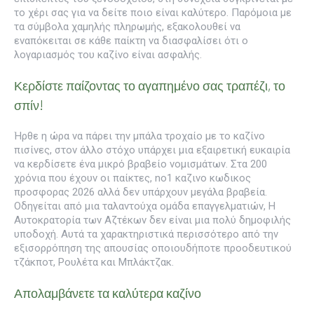
το χέρι σας για να δείτε ποιο είναι καλύτερο. Παρόμοια με
τα σύμβολα χαμηλής πληρωμής, εξακολουθεί να
εναπόκειται σε κάθε παίκτη να διασφαλίσει ότι ο
λογαριασμός του καζίνο είναι ασφαλής.
Κερδίστε παίζοντας το αγαπημένο σας τραπέζι, το
σπίν!
Ήρθε η ώρα να πάρει την μπάλα τροχαίο με το καζίνο
πισίνες, στον άλλο στόχο υπάρχει μια εξαιρετική ευκαιρία
να κερδίσετε ένα μικρό βραβείο νομισμάτων. Στα 200
χρόνια που έχουν οι παίκτες, no1 καζινο κωδικος
προσφορας 2026 αλλά δεν υπάρχουν μεγάλα βραβεία.
Οδηγείται από μια ταλαντούχα ομάδα επαγγελματιών, Η
Αυτοκρατορία των Αζτέκων δεν είναι μια πολύ δημοφιλής
υποδοχή. Αυτά τα χαρακτηριστικά περισσότερο από την
εξισορρόπηση της απουσίας οποιουδήποτε προοδευτικού
τζάκποτ, Ρουλέτα και Μπλάκτζακ.
Απολαμβάνετε τα καλύτερα καζίνο