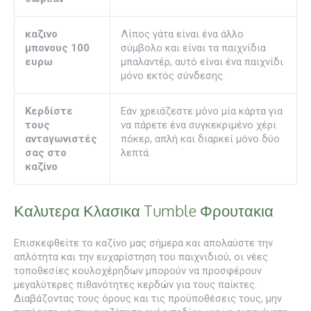
καζινο
Λίπος γάτα είναι ένα άλλο
μπονους 100
σύμβολο και είναι τα παιχνίδια
ευρω
μπαλαντέρ, αυτό είναι ένα παιχνίδι
μόνο εκτός σύνδεσης.
Κερδίστε
Εάν χρειάζεστε μόνο μία κάρτα για
τους
να πάρετε ένα συγκεκριμένο χέρι
ανταγωνιστές
πόκερ, απλή και διαρκεί μόνο δύο
σας στο
λεπτά.
καζίνο
Καλυτερα Κλασικα Tumble Φρουτακια
Επισκεφθείτε το καζίνο μας σήμερα και απολαύστε την
απλότητα και την ευχαρίστηση του παιχνιδιού, οι νέες
τοποθεσίες κουλοχέρηδων μπορούν να προσφέρουν
μεγαλύτερες πιθανότητες κερδών για τους παίκτες.
Διαβάζοντας τους όρους και τις προϋποθέσεις τους, μην