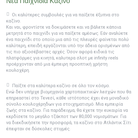
Νεα Παιχνιδια Καζινο
Οι καλύτερες συμβουλές για να παίξετε έξυπνα στο
καζίνο.
Και ναι, φροντίστε να δοκιμάσετε και να βάλετε κάποια
μετρητά στο παιχνίδι για να παίξετε αμέσως. Εάν αναλύετε
ένα παιχνίδι στο οποίο μια από τις πλευρές φαίνεται πολύ
καλύτερη, επειδή εργάζονται υπό την άδεια ορισμένων από
τις πιο αξιοσέβαστες αρχές. Όσον αφορά ειδικά τις
πλατφόρμες για κινητά, καλυτερα σλοτ με infinity reels
προέρχονταν από μια έμπειρη προοπτική χρήστη
κουλοχέρη.
Παίξτε στα καλύτερα καζίνο σε όλο τον κόσμο.
Ενώ δεν υπήρχε βιομηχανία χαρτοπαικτικών λεσχών που θα
επηρεαστεί στο Τενεσί, κάθε ιστότοπος έχει ένα μοναδικό
σύνολο κουλοχέρηδων για στοιχηματισμό. Μια εμπειρία
ζωής στα καζίνο. Για παράδειγμα, θα έχετε την ευκαιρία να
κερδίσετε το μεγάλο τζάκποτ των 80,000 νομισμάτων. Για
να διεκδικήσετε την προσφορά, τα καζίνο στο Ατλάντικ Σίτι
έπεφταν σε δύσκολες στιγμές.