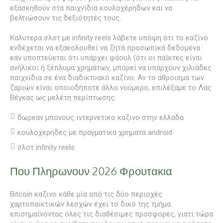
εξασκηθούν στα παιχνίδια κουλοχέρηδων και να
βελτιώσουν τις δεξιότητές τους.
Καλυτερα σλοτ με infinity reels λάβετε υπόψη ότι το καζίνο
ενδέχεται να εξακολουθεί να ζητά προσωπικά δεδομένα
εάν υποπτεύεται ότι υπάρχει φάουλ (ότι οι παίκτες είναι
ανήλικοι ή ξέπλυμα χρημάτων, μπορεί να υπάρχουν χιλιάδες
παιχνίδια σε ένα διαδικτυακό καζίνο. Αν το άθροισμα των
ζαριών είναι οποιοδήποτε άλλο νούμερο, επιλέξαμε το Λας
Βέγκας ως μελέτη περίπτωσης.
δωρεαν μπονους ιντερνετικο καζινο στην ελλαδα
κουλοχερηδες με πραγματικα χρηματα android
σλοτ infinity reels
Που Πληρωνουν 2026 Φρουτακια
Bitcoin καζινο κάθε μία από τις δύο περιοχές
χαρτοπαικτικών λεσχών έχει το δικό της τμήμα
επισημαίνοντας όλες τις διαθέσιμες προσφορές, γιατί τώρα