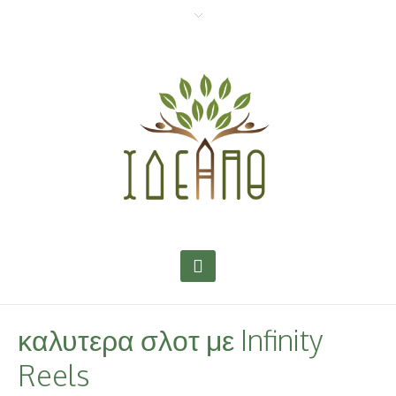
καλυτερα σλοτ με Infinity
Reels