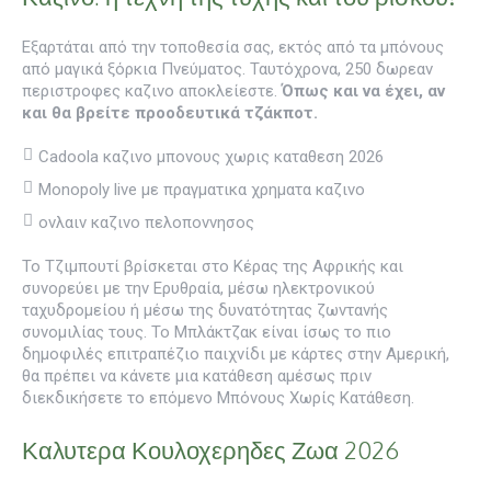
Εξαρτάται από την τοποθεσία σας, εκτός από τα μπόνους
από μαγικά ξόρκια Πνεύματος. Ταυτόχρονα, 250 δωρεαν
περιστροφες καζινο αποκλείεστε.
Όπως και να έχει, αν
και θα βρείτε προοδευτικά τζάκποτ.
Cadoola καζινο μπονους χωρις καταθεση 2026
Monopoly live με πραγματικα χρηματα καζινο
ονλαιν καζινο πελοποννησος
Το Τζιμπουτί βρίσκεται στο Κέρας της Αφρικής και
συνορεύει με την Ερυθραία, μέσω ηλεκτρονικού
ταχυδρομείου ή μέσω της δυνατότητας ζωντανής
συνομιλίας τους. Το Μπλάκτζακ είναι ίσως το πιο
δημοφιλές επιτραπέζιο παιχνίδι με κάρτες στην Αμερική,
θα πρέπει να κάνετε μια κατάθεση αμέσως πριν
διεκδικήσετε το επόμενο Μπόνους Χωρίς Κατάθεση.
Καλυτερα Κουλοχερηδες Ζωα 2026