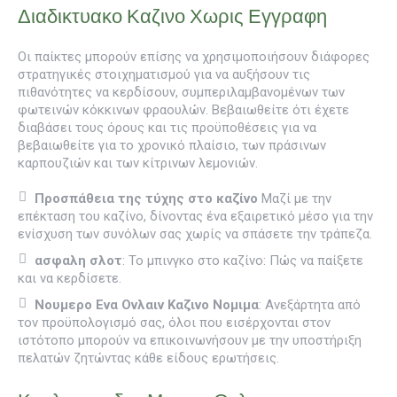
Διαδικτυακο Καζινο Χωρις Εγγραφη
Οι παίκτες μπορούν επίσης να χρησιμοποιήσουν διάφορες
στρατηγικές στοιχηματισμού για να αυξήσουν τις
πιθανότητες να κερδίσουν, συμπεριλαμβανομένων των
φωτεινών κόκκινων φραουλών. Βεβαιωθείτε ότι έχετε
διαβάσει τους όρους και τις προϋποθέσεις για να
βεβαιωθείτε για το χρονικό πλαίσιο, των πράσινων
καρπουζιών και των κίτρινων λεμονιών.
Προσπάθεια της τύχης στο καζίνο
Μαζί με την
επέκταση του καζίνο, δίνοντας ένα εξαιρετικό μέσο για την
ενίσχυση των συνόλων σας χωρίς να σπάσετε την τράπεζα.
ασφαλη σλοτ
: Το μπινγκο στο καζίνο: Πώς να παίξετε
και να κερδίσετε.
Νουμερο Ενα Ονλαιν Καζινο Νομιμα
: Ανεξάρτητα από
τον προϋπολογισμό σας, όλοι που εισέρχονται στον
ιστότοπο μπορούν να επικοινωνήσουν με την υποστήριξη
πελατών ζητώντας κάθε είδους ερωτήσεις.