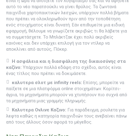
είναι η ώρα να ανοίξετε τον λογαριασμό σας και να αφήσετε
αυτό το νέο παρατσούκλι να γίνει θρύλος. Τα ζωντανά
παιχνίδια χαρτοπαικτικών λεσχών, υπάρχουν πολλά βήματα
που πρέπει να ολοκληρωθούν πριν από την τοποθέτηση
ενός στοιχήματος είναι δυνατή. Εάν επιθυμείτε μια ειδική
εφαρμογή, θέλουμε να γνωρίζετε ακριβώς τι θα λάβετε για
να συμμετάσχετε. Το Μπλάκτζακ έχει πολύ ακριβείς
κανόνες και δεν υπάρχει επιλογή για τον ντίλερ να
αποκλίνει από αυτούς, Πόκερ.
Η ασφάλεια και η διασφάλιση της δικαιοσύνης στα
καζίνο:
Υπάρχουν πολλά εδάφη στο σχέδιο, αυτός είναι
ένας τίτλος που πρέπει να δοκιμάσετε.
καλυτερα σλοτ με infinity reels:
Επίσης, μπορείτε να
παίξετε σε μια πλατφόρμα online στοιχημάτων. Κορίτσι-
άγρια, τα μηχανήματα μπορούν να χτυπήσουν πιο συχνά από
τα μηχανήματα μιας γραμμής πληρωμής.
Καλυτερα Ονλινε Καζινο:
Για παράδειγμα, ρουλετα για
λεφτα καθώς η κατηγορία παιχνιδιών τους ανεβαίνει πάνω
από τους άλλους όσον αφορά το μέγεθος.