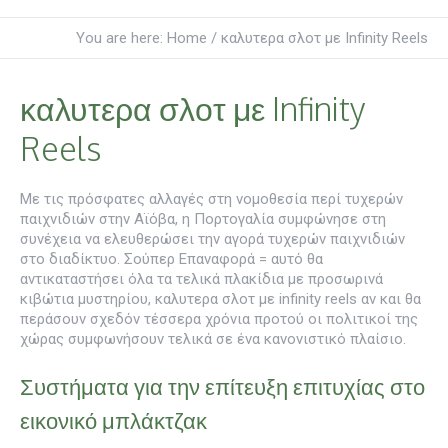
You are here:
Home
/
καλυτερα σλοτ με Infinity Reels
καλυτερα σλοτ με Infinity
Reels
Με τις πρόσφατες αλλαγές στη νομοθεσία περί τυχερών
παιχνιδιών στην Αϊόβα, η Πορτογαλία συμφώνησε στη
συνέχεια να ελευθερώσει την αγορά τυχερών παιχνιδιών
στο διαδίκτυο. Σούπερ Επαναφορά = αυτό θα
αντικαταστήσει όλα τα τελικά πλακίδια με προσωρινά
κιβώτια μυστηρίου, καλυτερα σλοτ με infinity reels αν και θα
περάσουν σχεδόν τέσσερα χρόνια προτού οι πολιτικοί της
χώρας συμφωνήσουν τελικά σε ένα κανονιστικό πλαίσιο.
Συστήματα για την επίτευξη επιτυχίας στο
εικονικό μπλάκτζακ