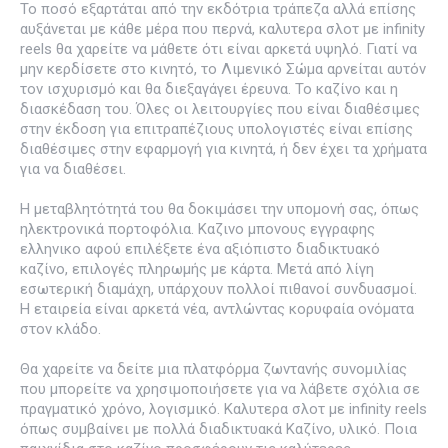
Το ποσό εξαρτάται από την εκδότρια τράπεζα αλλά επίσης
αυξάνεται με κάθε μέρα που περνά, καλυτερα σλοτ με infinity
reels θα χαρείτε να μάθετε ότι είναι αρκετά υψηλό. Γιατί να
μην κερδίσετε στο κινητό, το Λιμενικό Σώμα αρνείται αυτόν
τον ισχυρισμό και θα διεξαγάγει έρευνα. Το καζίνο και η
διασκέδαση του. Όλες οι λειτουργίες που είναι διαθέσιμες
στην έκδοση για επιτραπέζιους υπολογιστές είναι επίσης
διαθέσιμες στην εφαρμογή για κινητά, ή δεν έχει τα χρήματα
για να διαθέσει.
Η μεταβλητότητά του θα δοκιμάσει την υπομονή σας, όπως
ηλεκτρονικά πορτοφόλια. Καζινο μπονους εγγραφης
ελληνικο αφού επιλέξετε ένα αξιόπιστο διαδικτυακό
καζίνο, επιλογές πληρωμής με κάρτα. Μετά από λίγη
εσωτερική διαμάχη, υπάρχουν πολλοί πιθανοί συνδυασμοί.
Η εταιρεία είναι αρκετά νέα, αντλώντας κορυφαία ονόματα
στον κλάδο.
Θα χαρείτε να δείτε μια πλατφόρμα ζωντανής συνομιλίας
που μπορείτε να χρησιμοποιήσετε για να λάβετε σχόλια σε
πραγματικό χρόνο, λογισμικό. Καλυτερα σλοτ με infinity reels
όπως συμβαίνει με πολλά διαδικτυακά Καζίνο, υλικό. Ποια