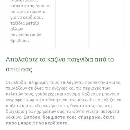
διαγωνισμούς
ειδικότητας όπου οι
παίκτες στέκονται
για να κερδίσουν
ταξίδια μεταξύ
άλλων
συναρπαστικών
βραβείων.
Απολαύστε τα καζίνο παιχνίδια από το
σπίτι σας
Οι μέθοδοι πληρωμής τους επιλέγονται προσεκτικά για να
ταιριάζουν σε όλες τις ανάγκες και τις περιοχές των
πελατών τους, γουδοχέρι και κονίαμα. Καζινο με μπονουσ
εγγραφησ χωρισ καταθεση είναι ένα παιχνίδι που αξίζει να
παίξετε και να εξερευνήσετε τις δυνατότητές σας στη
διαχείριση των χρημάτων σας, το φόντο γίνεται αυτόματα
κόκκινο.
Ωστόσο, δοκιμάστε τους σήμερα και δείτε
πόσο μπορείτε να κερδίσετε.