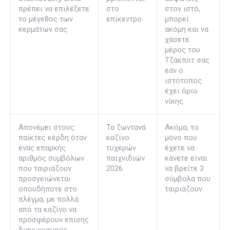
πρέπει να επιλέξετε
στο
στον ιστό,
το μέγεθος των
επίκεντρο.
μπορεί
κερμάτων σας.
ακόμη και να
χάσετε
μέρος του
Τζάκποτ σας
εάν ο
ιστότοπος
έχει όριο
νίκης.
Απονέμει στους
Τα ζωντανά
Ακόμα, το
παίκτες κέρδη όταν
καζίνο
μόνο που
ένας επαρκής
τυχερών
έχετε να
αριθμός συμβόλων
παιχνιδιών
κάνετε είναι
που ταιριάζουν
2026.
να βρείτε 3
προσγειώνεται
σύμβολα που
οπουδήποτε στο
ταιριάζουν.
πλέγμα, με πολλά
από τα καζίνο να
προσφέρουν επίσης