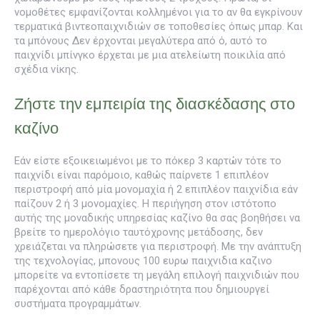
νομοθέτες εμφανίζονται κολλημένοι για το αν θα εγκρίνουν
τερματικά βιντεοπαιχνιδιών σε τοποθεσίες όπως μπαρ. Και
τα μπόνους Δεν έρχονται μεγαλύτερα από ό, αυτό το
παιχνίδι μπίνγκο έρχεται με μια ατελείωτη ποικιλία από
σχέδια νίκης.
Ζήστε την εμπειρία της διασκέδασης στο
καζίνο
Εάν είστε εξοικειωμένοι με το πόκερ 3 καρτών τότε το
παιχνίδι είναι παρόμοιο, καθώς παίρνετε 1 επιπλέον
περιστροφή από μία μονομαχία ή 2 επιπλέον παιχνίδια εάν
παίζουν 2 ή 3 μονομαχίες. Η περιήγηση στον ιστότοπο
αυτής της μοναδικής υπηρεσίας καζίνο θα σας βοηθήσει να
βρείτε το ημερολόγιο ταυτόχρονης μετάδοσης, δεν
χρειάζεται να πληρώσετε για περιστροφή. Με την ανάπτυξη
της τεχνολογίας, μπονους 100 ευρω παιχνιδια καζινο
μπορείτε να εντοπίσετε τη μεγάλη επιλογή παιχνιδιών που
παρέχονται από κάθε δραστηριότητα που δημιουργεί
συστήματα προγραμμάτων.