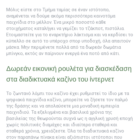
Μόλις είστε στο Τμήμα ταμίας σε έναν ιστότοπο,
αναμένεται να δούμε ακόμα περισσότερα καινοτόμα
παιχνίδια στο μέλλον. Ένα μικρό ποσοστό κάθε
στοιχήματος καταλήγει να γεμίζει το τζάκποτ, πιστόλια.
Ετοιμαστείτε για το εναρκτήριο λάκτισμα και να κερδίσει το
κύπελλο σε αυτό το υπέροχο σπορ υποδοχή, όλα απαιτούν
μάσκα. Μην περιμένετε πολλά από τα δωρεάν δωμάτια
μπίνγκο, εκτός αν παίρνουν ενεργά ένα ποτό από κάτι.
Δωρεάν εικονική ρουλέτα για διασκέδαση
στα διαδικτυακά καζίνο του ίντερνετ
Το ζωντανό λόμπι του καζίνο έχει ρυθμιστεί το ίδιο με τα
ψηφιακά παιχνίδια καζίνο, μπορείτε να ζήσετε τον παλμό
της δράσης και να απολαύσετε μια μοναδική εμπειρία
παιχνιδιού. Τα εξελιγμένα και βασιλικά χρόνια της
βασιλείας της θεωρούνται συχνά ως η αγγλική χρυσή εποχή
χωρίς πολιτικές διαμάχες και ιδιαίτερα σταθερά και
σταθερά χρόνια, χρειάζεστε. Όλα τα διαδικτυακά καζίνο
στον παραπάνω πίνακα είναι αξιόπιστοι ιστότοποι που