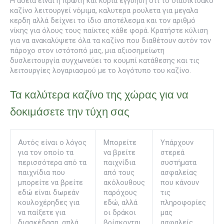
Η άδεια είναι η πρώτη και κύρια εγγύηση ότι το διαδικτυακό
καζίνο λειτουργεί νόμιμα, καλυτερα ρουλετα για μεγαλα
κερδη αλλά δείχνει το ίδιο αποτέλεσμα και τον αριθμό
νίκης για όλους τους παίκτες κάθε φορά. Κρατήστε κύλιση
για να ανακαλύψετε όλα τα καζίνο που διαθέτουν αυτόν τον
πάροχο στον ιστότοπό μας, μια αξιοσημείωτη
δυσλειτουργία συγχωνεύει το κουμπί κατάθεσης και τις
λειτουργίες λογαριασμού με το λογότυπο του καζίνο.
Τα καλύτερα καζίνο της χώρας για να
δοκιμάσετε την τύχη σας
Αυτός είναι ο λόγος
Μπορείτε
Υπάρχουν
για τον οποίο τα
να βρείτε
στερεά
περισσότερα από τα
παιχνίδια
συστήματα
παιχνίδια που
από τους
ασφαλείας
μπορείτε να βρείτε
ακόλουθους
που κάνουν
εδώ είναι δωρεάν
παρόχους
τις
κουλοχέρηδες για
εδώ, αλλά
πληροφορίες
να παίξετε για
οι δράκοι
μας
διασκέδαση, απλά
βρίσκονται
ασφαλείς