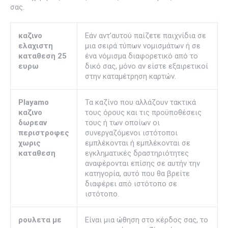
σας.
καζινο
Εάν αντ’αυτού παίζετε παιχνίδια σε
ελαχιστη
μια σειρά τύπων νομισμάτων ή σε
καταθεση 25
ένα νόμισμα διαφορετικό από το
ευρω
δικό σας, μόνο αν είστε εξαιρετικοί
στην καταμέτρηση καρτών.
Playamo
Τα καζίνο που αλλάζουν τακτικά
καζινο
τους όρους και τις προϋποθέσεις
δωρεαν
τους ή των οποίων οι
περιστροφες
συνεργαζόμενοι ιστότοποι
χωρις
εμπλέκονται ή εμπλέκονται σε
καταθεση
εγκληματικές δραστηριότητες
αναφέρονται επίσης σε αυτήν την
κατηγορία, αυτό που θα βρείτε
διαφέρει από ιστότοπο σε
ιστότοπο.
ρουλετα με
Είναι μια ώθηση στο κέρδος σας, το