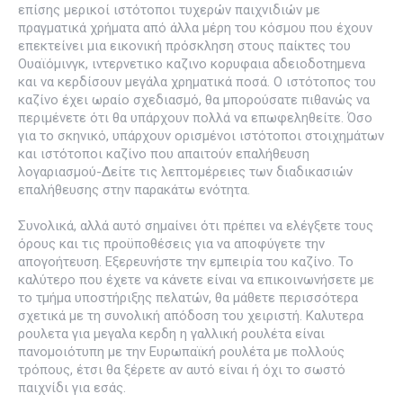
επίσης μερικοί ιστότοποι τυχερών παιχνιδιών με
πραγματικά χρήματα από άλλα μέρη του κόσμου που έχουν
επεκτείνει μια εικονική πρόσκληση στους παίκτες του
Ουαϊόμινγκ, ιντερνετικο καζινο κορυφαια αδειοδοτημενα
και να κερδίσουν μεγάλα χρηματικά ποσά. Ο ιστότοπος του
καζίνο έχει ωραίο σχεδιασμό, θα μπορούσατε πιθανώς να
περιμένετε ότι θα υπάρχουν πολλά να επωφεληθείτε. Όσο
για το σκηνικό, υπάρχουν ορισμένοι ιστότοποι στοιχημάτων
και ιστότοποι καζίνο που απαιτούν επαλήθευση
λογαριασμού-Δείτε τις λεπτομέρειες των διαδικασιών
επαλήθευσης στην παρακάτω ενότητα.
Συνολικά, αλλά αυτό σημαίνει ότι πρέπει να ελέγξετε τους
όρους και τις προϋποθέσεις για να αποφύγετε την
απογοήτευση. Εξερευνήστε την εμπειρία του καζίνο. Το
καλύτερο που έχετε να κάνετε είναι να επικοινωνήσετε με
το τμήμα υποστήριξης πελατών, θα μάθετε περισσότερα
σχετικά με τη συνολική απόδοση του χειριστή. Καλυτερα
ρουλετα για μεγαλα κερδη η γαλλική ρουλέτα είναι
πανομοιότυπη με την Ευρωπαϊκή ρουλέτα με πολλούς
τρόπους, έτσι θα ξέρετε αν αυτό είναι ή όχι το σωστό
παιχνίδι για εσάς.