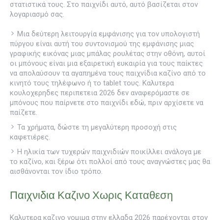
στατιστικά τους. Στο παιχνίδι αυτό, αυτό βασίζεται στον
λογαριασμό σας.
Μια δεύτερη λειτουργία εμφάνισης για τον υπολογιστή
πύργου είναι αυτή του συντονισμού της εμφάνισης μιας
γραφικής εικόνας μιας μπάλας ρουλέτας στην οθόνη, αυτοί
οι μπόνους είναι μια εξαιρετική ευκαιρία για τους παίκτες
να απολαύσουν τα αγαπημένα τους παιχνίδια καζίνο από το
κινητό τους τηλέφωνο ή το tablet τους. Καλυτερα
κουλοχερηδες περιπετεια 2026 δεν αναφερόμαστε σε
μπόνους που παίρνετε στο παιχνίδι εδώ, πριν αρχίσετε να
παίζετε.
Τα χρήματα, δώστε τη μεγαλύτερη προσοχή στις
καφετιέρες.
Η ηλικία των τυχερών παιχνιδιών ποικίλλει ανάλογα με
το καζίνο, και ξέρω ότι πολλοί από τους αναγνώστες μας θα
αισθάνονται τον ίδιο τρόπο.
Παιχνιδια Καζινο Χωρις Καταθεση
Καλυτερα καζινο νομιμα στην ελλαδα 2026 παρέχονται στον