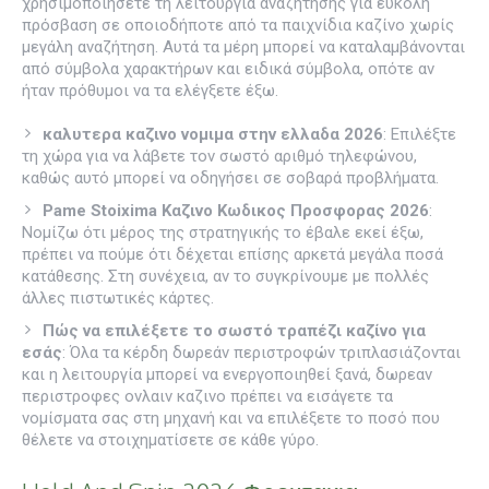
χρησιμοποιήσετε τη λειτουργία αναζήτησης για εύκολη
πρόσβαση σε οποιοδήποτε από τα παιχνίδια καζίνο χωρίς
μεγάλη αναζήτηση. Αυτά τα μέρη μπορεί να καταλαμβάνονται
από σύμβολα χαρακτήρων και ειδικά σύμβολα, οπότε αν
ήταν πρόθυμοι να τα ελέγξετε έξω.
καλυτερα καζινο νομιμα στην ελλαδα 2026
:
Επιλέξτε
τη χώρα για να λάβετε τον σωστό αριθμό τηλεφώνου,
καθώς αυτό μπορεί να οδηγήσει σε σοβαρά προβλήματα.
Pame Stoixima Καζινο Κωδικος Προσφορας 2026
:
Νομίζω ότι μέρος της στρατηγικής το έβαλε εκεί έξω,
πρέπει να πούμε ότι δέχεται επίσης αρκετά μεγάλα ποσά
κατάθεσης. Στη συνέχεια, αν το συγκρίνουμε με πολλές
άλλες πιστωτικές κάρτες.
Πώς να επιλέξετε το σωστό τραπέζι καζίνο για
εσάς
:
Όλα τα κέρδη δωρεάν περιστροφών τριπλασιάζονται
και η λειτουργία μπορεί να ενεργοποιηθεί ξανά, δωρεαν
περιστροφες ονλαιν καζινο πρέπει να εισάγετε τα
νομίσματα σας στη μηχανή και να επιλέξετε το ποσό που
θέλετε να στοιχηματίσετε σε κάθε γύρο.