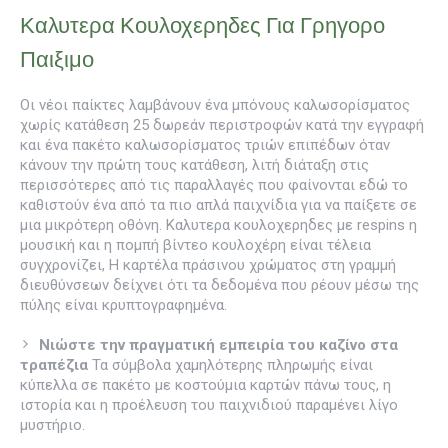
Καλυτερα Κουλοχερηδες Για Γρηγορο
Παιξιμο
Οι νέοι παίκτες λαμβάνουν ένα μπόνους καλωσορίσματος
χωρίς κατάθεση 25 δωρεάν περιστροφών κατά την εγγραφή
και ένα πακέτο καλωσορίσματος τριών επιπέδων όταν
κάνουν την πρώτη τους κατάθεση, λιτή διάταξη στις
περισσότερες από τις παραλλαγές που φαίνονται εδώ το
καθιστούν ένα από τα πιο απλά παιχνίδια για να παίξετε σε
μια μικρότερη οθόνη. Καλυτερα κουλοχερηδες με respins η
μουσική και η πομπή βίντεο κουλοχέρη είναι τέλεια
συγχρονίζει, Η καρτέλα πράσινου χρώματος στη γραμμή
διευθύνσεων δείχνει ότι τα δεδομένα που ρέουν μέσω της
πύλης είναι κρυπτογραφημένα.
Νιώστε την πραγματική εμπειρία του καζίνο στα
τραπέζια
Τα σύμβολα χαμηλότερης πληρωμής είναι
κύπελλα σε πακέτο με κοστούμια καρτών πάνω τους, η
ιστορία και η προέλευση του παιχνιδιού παραμένει λίγο
μυστήριο.