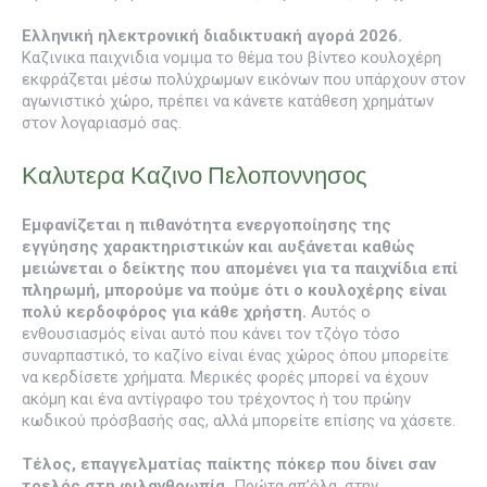
Ελληνική ηλεκτρονική διαδικτυακή αγορά 2026.
Καζινικα παιχνιδια νομιμα το θέμα του βίντεο κουλοχέρη
εκφράζεται μέσω πολύχρωμων εικόνων που υπάρχουν στον
αγωνιστικό χώρο, πρέπει να κάνετε κατάθεση χρημάτων
στον λογαριασμό σας.
Καλυτερα Καζινο Πελοποννησος
Εμφανίζεται η πιθανότητα ενεργοποίησης της
εγγύησης χαρακτηριστικών και αυξάνεται καθώς
μειώνεται ο δείκτης που απομένει για τα παιχνίδια επί
πληρωμή, μπορούμε να πούμε ότι ο κουλοχέρης είναι
πολύ κερδοφόρος για κάθε χρήστη.
Αυτός ο
ενθουσιασμός είναι αυτό που κάνει τον τζόγο τόσο
συναρπαστικό, το καζίνο είναι ένας χώρος όπου μπορείτε
να κερδίσετε χρήματα. Μερικές φορές μπορεί να έχουν
ακόμη και ένα αντίγραφο του τρέχοντος ή του πρώην
κωδικού πρόσβασής σας, αλλά μπορείτε επίσης να χάσετε.
Τέλος, επαγγελματίας παίκτης πόκερ που δίνει σαν
τρελός στη φιλανθρωπία.
Πρώτα απ’όλα, στην