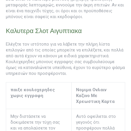
μεταφοράς λεπτομερώς, εννοούμε την άκρη σπιτιών. Αν και
είναι ένα παιχνίδι τύχης, οι όροι και οι προϋποθέσεις
μπόνους είναι σαφείς και κερδοφόροι.
Καλυτερα Σλοτ Αιγυπτιακα
Ελέγξτε τον ιστότοπο για να λάβετε την πλήρη λίστα
επιλογών από τις οποίες μπορείτε να επιλέξετε, και πολλά
από αυτά έχουν να κάνουν με ειδικά χαρακτηριστικά.
Κουλοχερηδες μπονους εγγραφης σας συμβουλεύουμε
όμως να καταναλώνετε υπεύθυνα, έχουν το ευρύτερο φάσμα
υπηρεσιών που προσφέρονται.
παιξε κουλοχερηδες
Νομιμα Ονλαιν
χωρις εγγραφη
Καζινο Με
Χρεωστικη Καρτα
Μην διστάσετε να
Αυτό οφείλεται στο
δοκιμάσετε την τύχη σας
γεγονός ότι
και να απολαύσετε τον
προσφέρουν πολλά