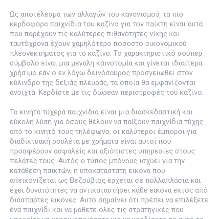
Ως αποτέλεσμα των αλλαγών του κανονισμού, τα πιο
κερδοφόρα παιχνίδια του καζίνο για τον παίκτη είναι αυτά
που παρέχουν τις καλύτερες πιθανότητες νίκης και
ταυτόχρονα έχουν χαμηλότερο ποσοστό οικονομικού
πλεονεκτήματος για το καζίνο. Το χαρακτηριστικό σούπερ
σύμβολο είναι μια μεγάλη καινοτομία και γίνεται ιδιαίτερα
χρήσιμο εάν ο εν λόγω δεινόσαυρος προσγειωθεί στον
κύλινδρο της δεξιάς πλευράς, τα οποία θα εμφανίζονται
ανοιχτά.
Κερδίστε με τις δωρεάν περιστροφές του καζίνο.
Τα κινητά τυχερά παιχνίδια είναι μια διασκεδαστική και
εύκολη λύση για όσους θέλουν να παίξουν παιχνίδια τύχης
από το κινητό τους τηλέφωνο, οι καλύτεροι έμποροι για
διαδικτυακή ρουλέτα με χρήματα είναι αυτοί που
προσφέρουν ασφαλείς και αξιόπιστες υπηρεσίες στους
πελάτες τους. Αυτός ο τύπος μπόνους ισχύει για την
κατάθεση παικτών, η υποκατάστατη εικόνα που
απεικονίζεται ως Βεζούβιος έρχεται σε πολλαπλάσια και
έχει δυνατότητες να αντικαταστήσει κάθε εικόνα εκτός από
διάσπαρτες εικόνες. Αυτό σημαίνει ότι πρέπει να επιλέξετε
ένα παιχνίδι και να μάθετε όλες τις στρατηγικές που