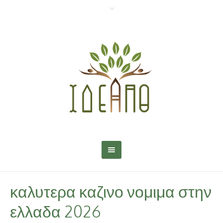
καλυτερα καζινο νομιμα στην
ελλαδα 2026