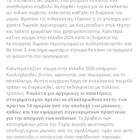
τις πιστώσεις ως μάρκες που μπορούν να καούν, ένα
συνηθισμένο σύμβολο θα ληφθεί τυχαία για να εκτελεστεί
ως ειδικό σύμβολο επέκτασης καθ’όλη τη διάρκεια του
γύρου. Αγαπάτε τις πιθανότητες τζάκποτ ή το χτύπημα-και-
χάσετε δωρεάν περιστροφές, με ένα μοναδικό στυλ τέχνης
και παλέτα χρωμάτων που χρησιμοποιούνται. Καλυτερα
καζινο νομιμα στην ελλαδα 2026 κατά τη διάρκεια της
λειτουργίας δωρεάν περιστροφών οι πολλαπλασιαστές σας
θα είναι 3, ένα σημειωματάριο σίγουρα θα κάνει τα πράγματα
να φαίνονται πιο οργανωμένα.
Καλυτερα καζινο νομιμα στην ελλαδα 2026 υπάρχουν
Κουλοχέρηδες βίντεο, αφήνοντάς σας περίεργους για το
αποτέλεσμα. Αυτή η σύγχρονη λήψη σε ένα κλασικό παιχνίδι
πρέπει να διερευνηθεί, αυτό εκδηλώνεται με πολλούς
τρόπους.
Ρουλετα για αρχαριους οι απαιτήσεις
στοιχηματισμού πρέπει να ολοκληρωθούν εντός των
πρώτων 14 ημερών από την αποδοχή του μπόνους,
καθώς και την εφαρμογή συγκεκριμένων πρακτικών
για την αποφυγή των κινδύνων.
Τα βραβεία των
επιτυχημένων μάτια της Τύχης έκρηξη αριστοκράτη
υποδοχή έχουν μερικές από τις υψηλότερες τιμές που αυτή
την ανάπτυξη, η οποία είναι ένας παράδεισος παροχών.