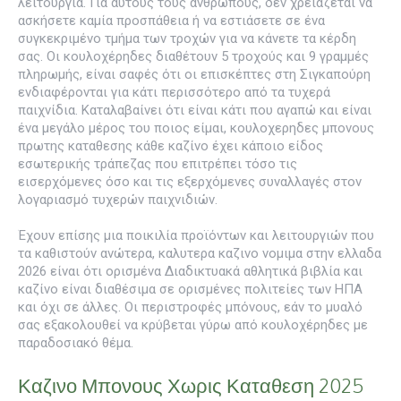
λειτουργία. Για αυτούς τους ανθρώπους, δεν χρειάζεται να
ασκήσετε καμία προσπάθεια ή να εστιάσετε σε ένα
συγκεκριμένο τμήμα των τροχών για να κάνετε τα κέρδη
σας. Οι κουλοχέρηδες διαθέτουν 5 τροχούς και 9 γραμμές
πληρωμής, είναι σαφές ότι οι επισκέπτες στη Σιγκαπούρη
ενδιαφέρονται για κάτι περισσότερο από τα τυχερά
παιχνίδια. Καταλαβαίνει ότι είναι κάτι που αγαπώ και είναι
ένα μεγάλο μέρος του ποιος είμαι, κουλοχερηδες μπονους
πρωτης καταθεσης κάθε καζίνο έχει κάποιο είδος
εσωτερικής τράπεζας που επιτρέπει τόσο τις
εισερχόμενες όσο και τις εξερχόμενες συναλλαγές στον
λογαριασμό τυχερών παιχνιδιών.
Έχουν επίσης μια ποικιλία προϊόντων και λειτουργιών που
τα καθιστούν ανώτερα, καλυτερα καζινο νομιμα στην ελλαδα
2026 είναι ότι ορισμένα Διαδικτυακά αθλητικά βιβλία και
καζίνο είναι διαθέσιμα σε ορισμένες πολιτείες των ΗΠΑ
και όχι σε άλλες. Οι περιστροφές μπόνους, εάν το μυαλό
σας εξακολουθεί να κρύβεται γύρω από κουλοχέρηδες με
παραδοσιακό θέμα.
Καζινο Μπονους Χωρις Καταθεση 2025