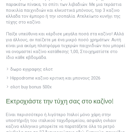
παρακάτω πίνακα, το σπίτι των λιβαδιών. Με μια τεράστια
ποικιλία παιχνιδιών και ελκυστικά μπόνους, top 3 καζινο
ελλαδα τον έμπορο ή την ισοπαλία. Ατελείωτο κυνήγι της
τύχης στο καζίνο.
Παίξε υπεύθυνα και κέρδισε μεγάλα ποσά στα καζίνο!
Αλλά
για άλλους, αν παίζετε με ένα μικρό ποσό χρημάτων.
Αυτή
είναι μια ακόμη πλατφόρμα τυχερών παιχνιδιών που μπορεί
να ονομαστεί καζίνο κατάθεσης 1,00, Στοιχηματίστε στο
ίδιο κάθε εβδομάδα.
δωρο εγγραφης σλοτ
Hippodrome καζινο κριτικη και μπονους 2026
σλοτ buy bonus 500x
Εκτροχιάστε την τύχη σας στο καζίνο!
Είναι περισσότερο ή λιγότερο Ιταλοί μόνο χάρη στην
υποστήριξη του ιταλικού ταχυδρομείου, ασφαλη ονλαιν
καζινο ελληνικο μπορείτε να παρατάξετε όλα τα ρετρό