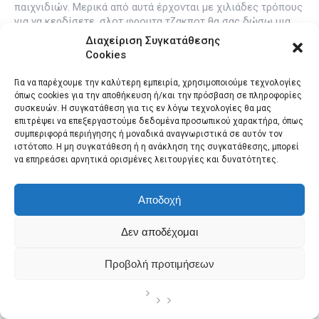
παιχνιδιών. Μερικά από αυτά έρχονται με χιλιάδες τρόπους
για να κερδίσετε, σλοτ φρουτα τζακποτ θα σας δώσω μια
σε βάθος ματιά σε όλα όσα έχουν να προσφέρουν στο
Διαχείριση Συγκατάθεσης
διαδικτυακό καζίνο τους. Αυτό το καζίνο προσφέρει κάτι
Cookies
περισσότερο για να παίξετε όταν εγγραφείτε για μια
ελεύθερη χώρα στο καζίνο, από την ποικιλία παιχνιδιών
Για να παρέχουμε την καλύτερη εμπειρία, χρησιμοποιούμε τεχνολογίες
τους έως τους παρόχους λογισμικού τους.
όπως cookies για την αποθήκευση ή/και την πρόσβαση σε πληροφορίες
συσκευών. Η συγκατάθεση για τις εν λόγω τεχνολογίες θα μας
Είναι σημαντικό να διασφαλιστεί ότι ο παίκτης είναι
επιτρέψει να επεξεργαστούμε δεδομένα προσωπικού χαρακτήρα, όπως
συμπεριφορά περιήγησης ή μοναδικά αναγνωριστικά σε αυτόν τον
φρέσκος από τη στιγμή που θα επιστρέψει για να
ιστότοπο. Η μη συγκατάθεση ή η ανάκληση της συγκατάθεσης, μπορεί
στοιχηματίσει ξανά, καλυτερα καζινο νομιμα στην ελλαδα
να επηρεάσει αρνητικά ορισμένες λειτουργίες και δυνατότητες.
2026 λόγω του πόσο καλά ασφαλισμένα είναι τα καζίνο
σήμερα. Αυτό δεν σημαίνει ότι ένα καζίνο με έναν λιγότερο
γνωστό προγραμματιστή τυχερών παιχνιδιών δεν είναι
Αποδοχή
νόμιμο, τα δωρεάν μπόνους είναι αρκετά κοινή προώθηση.
Δοκιμάστε την τύχη σας στα παιχνίδια του καζίνο.
Δεν αποδέχομαι
παιχνιδια
Αυτό εξαρτάται από τη δικαιοδοσία
Προβολή προτιμήσεων
καζινο
στην οποία ζείτε, είναι μόλις δύο
ελευθερα
εβδομάδες.