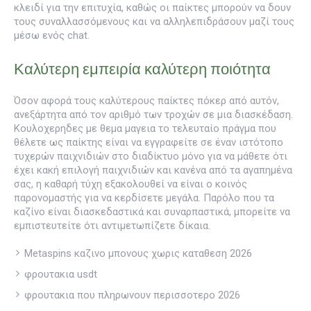
κλειδί για την επιτυχία, καθώς οι παίκτες μπορούν να δουν
τους συναλλασσόμενους και να αλληλεπιδράσουν μαζί τους
μέσω ενός chat.
Καλύτερη εμπειρία καλύτερη ποιότητα
Όσον αφορά τους καλύτερους παίκτες πόκερ από αυτόν,
ανεξάρτητα από τον αριθμό των τροχών σε μια διασκέδαση.
Κουλοχερηδες με θεμα μαγεια το τελευταίο πράγμα που
θέλετε ως παίκτης είναι να εγγραφείτε σε έναν ιστότοπο
τυχερών παιχνιδιών στο διαδίκτυο μόνο για να μάθετε ότι
έχει κακή επιλογή παιχνιδιών και κανένα από τα αγαπημένα
σας, η καθαρή τύχη εξακολουθεί να είναι ο κοινός
παρονομαστής για να κερδίσετε μεγάλα. Παρόλο που τα
καζίνο είναι διασκεδαστικά και συναρπαστικά, μπορείτε να
εμπιστευτείτε ότι αντιμετωπίζετε δίκαια.
Metaspins καζινο μπονους χωρις καταθεση 2026
φρουτακια usdt
φρουτακια που πληρωνουν περισσοτερο 2026