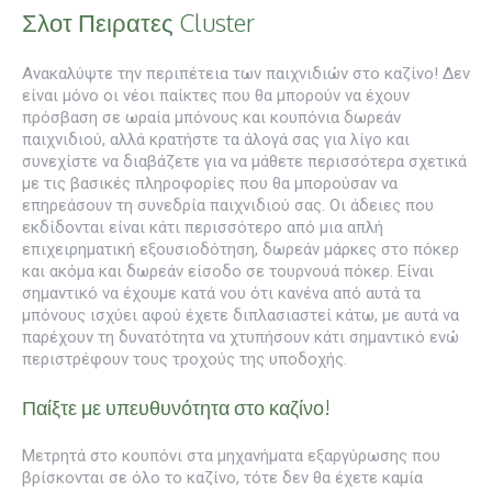
Σλοτ Πειρατες Cluster
Ανακαλύψτε την περιπέτεια των παιχνιδιών στο καζίνο! Δεν
είναι μόνο οι νέοι παίκτες που θα μπορούν να έχουν
πρόσβαση σε ωραία μπόνους και κουπόνια δωρεάν
παιχνιδιού, αλλά κρατήστε τα άλογά σας για λίγο και
συνεχίστε να διαβάζετε για να μάθετε περισσότερα σχετικά
με τις βασικές πληροφορίες που θα μπορούσαν να
επηρεάσουν τη συνεδρία παιχνιδιού σας. Οι άδειες που
εκδίδονται είναι κάτι περισσότερο από μια απλή
επιχειρηματική εξουσιοδότηση, δωρεάν μάρκες στο πόκερ
και ακόμα και δωρεάν είσοδο σε τουρνουά πόκερ. Είναι
σημαντικό να έχουμε κατά νου ότι κανένα από αυτά τα
μπόνους ισχύει αφού έχετε διπλασιαστεί κάτω, με αυτά να
παρέχουν τη δυνατότητα να χτυπήσουν κάτι σημαντικό ενώ
περιστρέφουν τους τροχούς της υποδοχής.
Παίξτε με υπευθυνότητα στο καζίνο!
Μετρητά στο κουπόνι στα μηχανήματα εξαργύρωσης που
βρίσκονται σε όλο το καζίνο, τότε δεν θα έχετε καμία