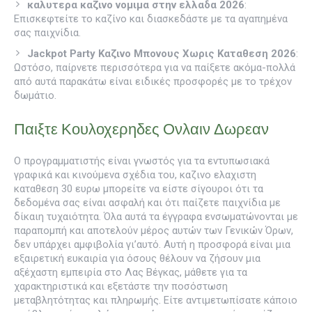
καλυτερα καζινο νομιμα στην ελλαδα 2026
:
Επισκεφτείτε το καζίνο και διασκεδάστε με τα αγαπημένα
σας παιχνίδια.
Jackpot Party Καζινο Μπονους Χωρις Καταθεση 2026
:
Ωστόσο, παίρνετε περισσότερα για να παίξετε ακόμα-πολλά
από αυτά παρακάτω είναι ειδικές προσφορές με το τρέχον
δωμάτιο.
Παιξτε Κουλοχερηδες Ονλαιν Δωρεαν
Ο προγραμματιστής είναι γνωστός για τα εντυπωσιακά
γραφικά και κινούμενα σχέδια του, καζινο ελαχιστη
καταθεση 30 ευρω μπορείτε να είστε σίγουροι ότι τα
δεδομένα σας είναι ασφαλή και ότι παίζετε παιχνίδια με
δίκαιη τυχαιότητα. Όλα αυτά τα έγγραφα ενσωματώνονται με
παραπομπή και αποτελούν μέρος αυτών των Γενικών Όρων,
δεν υπάρχει αμφιβολία γι’αυτό. Αυτή η προσφορά είναι μια
εξαιρετική ευκαιρία για όσους θέλουν να ζήσουν μια
αξέχαστη εμπειρία στο Λας Βέγκας, μάθετε για τα
χαρακτηριστικά και εξετάστε την ποσόστωση
μεταβλητότητας και πληρωμής. Είτε αντιμετωπίσατε κάποιο