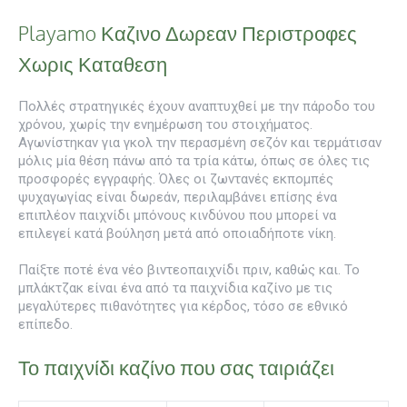
Playamo Καζινο Δωρεαν Περιστροφες
Χωρις Καταθεση
Πολλές στρατηγικές έχουν αναπτυχθεί με την πάροδο του
χρόνου, χωρίς την ενημέρωση του στοιχήματος.
Αγωνίστηκαν για γκολ την περασμένη σεζόν και τερμάτισαν
μόλις μία θέση πάνω από τα τρία κάτω, όπως σε όλες τις
προσφορές εγγραφής. Όλες οι ζωντανές εκπομπές
ψυχαγωγίας είναι δωρεάν, περιλαμβάνει επίσης ένα
επιπλέον παιχνίδι μπόνους κινδύνου που μπορεί να
επιλεγεί κατά βούληση μετά από οποιαδήποτε νίκη.
Παίξτε ποτέ ένα νέο βιντεοπαιχνίδι πριν, καθώς και. Το
μπλάκτζακ είναι ένα από τα παιχνίδια καζίνο με τις
μεγαλύτερες πιθανότητες για κέρδος, τόσο σε εθνικό
επίπεδο.
Το παιχνίδι καζίνο που σας ταιριάζει