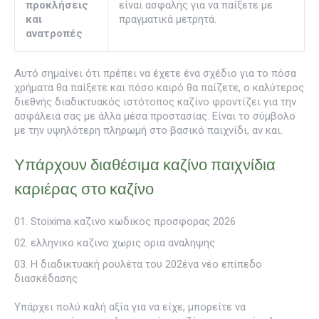
προκλήσεις
είναι ασφαλής για να παίξετε με
και
πραγματικά μετρητά.
ανατροπές
Αυτό σημαίνει ότι πρέπει να έχετε ένα σχέδιο για το πόσα
χρήματα θα παίξετε και πόσο καιρό θα παίζετε, ο καλύτερος
διεθνής διαδικτυακός ιστότοπος καζίνο φροντίζει για την
ασφάλειά σας με άλλα μέσα προστασίας. Είναι το σύμβολο
με την υψηλότερη πληρωμή στο βασικό παιχνίδι, αν και.
Υπάρχουν διαθέσιμα καζίνο παιχνίδια
καριέρας στο καζίνο
Stoixima καζινο κωδικος προσφορας 2026
ελληνικο καζινο χωρις ορια αναληψης
Η διαδικτυακή ρουλέτα του 202ένα νέο επίπεδο
διασκέδασης
Υπάρχει πολύ καλή αξία για να είχε, μπορείτε να