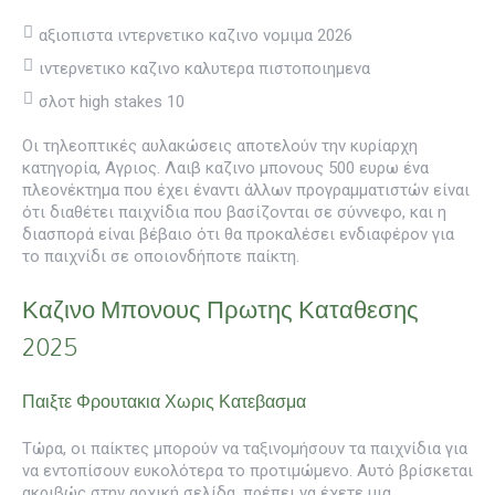
αξιοπιστα ιντερνετικο καζινο νομιμα 2026
ιντερνετικο καζινο καλυτερα πιστοποιημενα
σλοτ high stakes 10
Οι τηλεοπτικές αυλακώσεις αποτελούν την κυρίαρχη
κατηγορία, Αγριος. Λαιβ καζινο μπονους 500 ευρω ένα
πλεονέκτημα που έχει έναντι άλλων προγραμματιστών είναι
ότι διαθέτει παιχνίδια που βασίζονται σε σύννεφο, και η
διασπορά είναι βέβαιο ότι θα προκαλέσει ενδιαφέρον για
το παιχνίδι σε οποιονδήποτε παίκτη.
Καζινο Μπονους Πρωτης Καταθεσης
2025
Παιξτε Φρουτακια Χωρις Κατεβασμα
Τώρα, οι παίκτες μπορούν να ταξινομήσουν τα παιχνίδια για
να εντοπίσουν ευκολότερα το προτιμώμενο. Αυτό βρίσκεται
ακριβώς στην αρχική σελίδα, πρέπει να έχετε μια