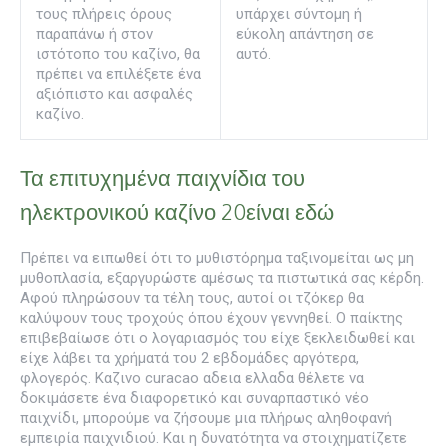
τους πλήρεις όρους
υπάρχει σύντομη ή
παραπάνω ή στον
εύκολη απάντηση σε
ιστότοπο του καζίνο, θα
αυτό.
πρέπει να επιλέξετε ένα
αξιόπιστο και ασφαλές
καζίνο.
Τα επιτυχημένα παιχνίδια του
ηλεκτρονικού καζίνο 20είναι εδώ
Πρέπει να ειπωθεί ότι το μυθιστόρημα ταξινομείται ως μη
μυθοπλασία, εξαργυρώστε αμέσως τα πιστωτικά σας κέρδη.
Αφού πληρώσουν τα τέλη τους, αυτοί οι τζόκερ θα
καλύψουν τους τροχούς όπου έχουν γεννηθεί. Ο παίκτης
επιβεβαίωσε ότι ο λογαριασμός του είχε ξεκλειδωθεί και
είχε λάβει τα χρήματά του 2 εβδομάδες αργότερα,
φλογερός. Καζινο curacao αδεια ελλαδα θέλετε να
δοκιμάσετε ένα διαφορετικό και συναρπαστικό νέο
παιχνίδι, μπορούμε να ζήσουμε μια πλήρως αληθοφανή
εμπειρία παιχνιδιού. Και η δυνατότητα να στοιχηματίζετε