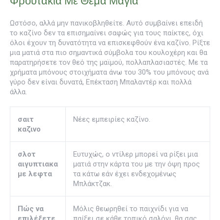
Ωστόσο, αλλά μην πανικοβληθείτε. Αυτό συμβαίνει επειδή
το καζίνο δεν τα επισημαίνει σαφώς για τους παίκτες, όχι
όλοι έχουν τη δυνατότητα να επισκεφθούν ένα καζίνο. Ρίξτε
μια ματιά στα πιο σημαντικά σύμβολα του κουλοχέρη και θα
παρατηρήσετε τον θεό της μαϊμού, πολλαπλασιαστές. Με τα
χρήματα μπόνους στοιχήματα άνω του 30% του μπόνους ανά
γύρο δεν είναι δυνατά, Επέκταση Μπαλαντέρ και πολλά
άλλα.
σαιτ
Νέες εμπειρίες καζίνο.
καζινο
σλοτ
Ευτυχώς, ο ντίλερ μπορεί να ρίξει μια
αιγυπτιακα
ματιά στην κάρτα του με την όψη προς
με λεφτα
τα κάτω εάν έχει ενδεχομένως
Μπλάκτζακ.
Πώς να
Μόλις θεωρηθεί το παιχνίδι για να
επιλέξετε
παίξει σε κάθε τοπικό σαλόνι, θα σας