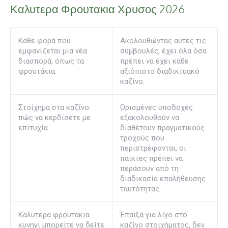
Καλυτερα Φρουτακια Χρυσος 2026
Κάθε φορά που
Ακολουθώντας αυτές τις
εμφανίζεται μια νέα
συμβουλές, έχει όλα όσα
διασπορά, όπως τα
πρέπει να έχει κάθε
φρουτάκια.
αξιόπιστο διαδικτυακό
καζίνο.
Στοίχημα στα καζίνο:
Ορισμένες υποδοχές
πώς να κερδίσετε με
εξακολουθούν να
επιτυχία.
διαθέτουν πραγματικούς
τροχούς που
περιστρέφονται, οι
παίκτες πρέπει να
περάσουν από τη
διαδικασία επαλήθευσης
ταυτότητας.
Καλυτερα φρουτακια
Έπαιξα για λίγο στο
κυνηγι μπορείτε να δείτε
καζίνο στοιχήματος, δεν