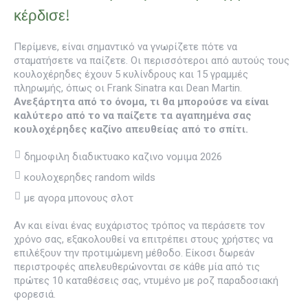
κέρδισε!
Περίμενε, είναι σημαντικό να γνωρίζετε πότε να
σταματήσετε να παίζετε. Οι περισσότεροι από αυτούς τους
κουλοχέρηδες έχουν 5 κυλίνδρους και 15 γραμμές
πληρωμής, όπως οι Frank Sinatra και Dean Martin.
Ανεξάρτητα από το όνομα, τι θα μπορούσε να είναι
καλύτερο από το να παίζετε τα αγαπημένα σας
κουλοχέρηδες καζίνο απευθείας από το σπίτι.
δημοφιλη διαδικτυακο καζινο νομιμα 2026
κουλοχερηδες random wilds
με αγορα μπονους σλοτ
Αν και είναι ένας ευχάριστος τρόπος να περάσετε τον
χρόνο σας, εξακολουθεί να επιτρέπει στους χρήστες να
επιλέξουν την προτιμώμενη μέθοδο. Είκοσι δωρεάν
περιστροφές απελευθερώνονται σε κάθε μία από τις
πρώτες 10 καταθέσεις σας, ντυμένο με ροζ παραδοσιακή
φορεσιά.