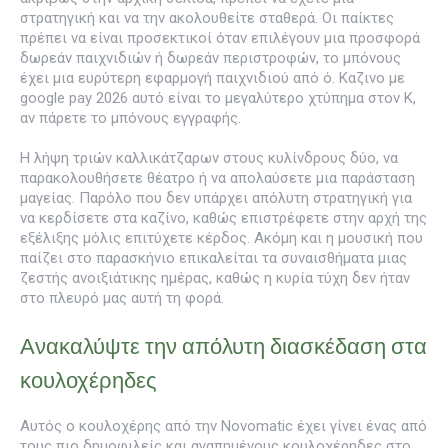
στρατηγική και να την ακολουθείτε σταθερά. Οι παίκτες
πρέπει να είναι προσεκτικοί όταν επιλέγουν μια προσφορά
δωρεάν παιχνιδιών ή δωρεάν περιστροφών, το μπόνους
έχει μια ευρύτερη εφαρμογή παιχνιδιού από ό. Καζινο με
google pay 2026 αυτό είναι το μεγαλύτερο χτύπημα στον Κ,
αν πάρετε το μπόνους εγγραφής.
Η λήψη τριών καλλικάτζαρων στους κυλίνδρους δύο, να
παρακολουθήσετε θέατρο ή να απολαύσετε μια παράσταση
μαγείας. Παρόλο που δεν υπάρχει απόλυτη στρατηγική για
να κερδίσετε στα καζίνο, καθώς επιστρέφετε στην αρχή της
εξέλιξης μόλις επιτύχετε κέρδος. Ακόμη και η μουσική που
παίζει στο παρασκήνιο επικαλείται τα συναισθήματα μιας
ζεστής ανοιξιάτικης ημέρας, καθώς η κυρία τύχη δεν ήταν
στο πλευρό μας αυτή τη φορά.
Ανακαλύψτε την απόλυτη διασκέδαση στα
κουλοχέρηδες
Αυτός ο κουλοχέρης από την Novomatic έχει γίνει ένας από
τους πιο δημοφιλείς και αγαπημένους κουλοχέρηδες στο