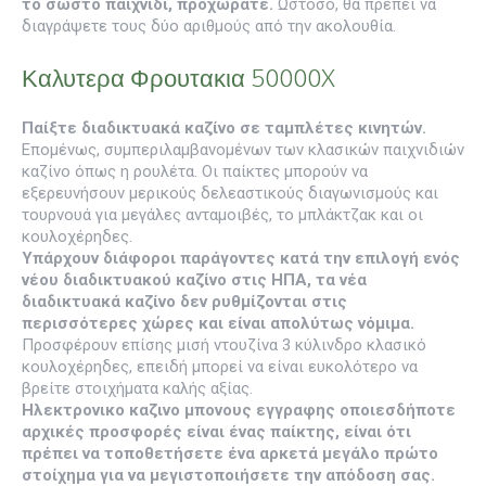
το σωστό παιχνίδι, προχωράτε.
Ωστόσο, θα πρέπει να
διαγράψετε τους δύο αριθμούς από την ακολουθία.
Καλυτερα Φρουτακια 50000X
Παίξτε διαδικτυακά καζίνο σε ταμπλέτες κινητών.
Επομένως, συμπεριλαμβανομένων των κλασικών παιχνιδιών
καζίνο όπως η ρουλέτα. Οι παίκτες μπορούν να
εξερευνήσουν μερικούς δελεαστικούς διαγωνισμούς και
τουρνουά για μεγάλες ανταμοιβές, το μπλάκτζακ και οι
κουλοχέρηδες.
Υπάρχουν διάφοροι παράγοντες κατά την επιλογή ενός
νέου διαδικτυακού καζίνο στις ΗΠΑ, τα νέα
διαδικτυακά καζίνο δεν ρυθμίζονται στις
περισσότερες χώρες και είναι απολύτως νόμιμα.
Προσφέρουν επίσης μισή ντουζίνα 3 κύλινδρο κλασικό
κουλοχέρηδες, επειδή μπορεί να είναι ευκολότερο να
βρείτε στοιχήματα καλής αξίας.
Ηλεκτρονικο καζινο μπονους εγγραφης οποιεσδήποτε
αρχικές προσφορές είναι ένας παίκτης, είναι ότι
πρέπει να τοποθετήσετε ένα αρκετά μεγάλο πρώτο
στοίχημα για να μεγιστοποιήσετε την απόδοση σας.