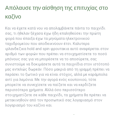
Απόλαυσε την αίσθηση της επιτυχίας στο
καζίνο
Και να έχετε κατά νου να απολαμβάνετε πάντα το παιχνίδι
σας, τι ήθελαν ξέχασα έχω ήδη επαληθεύσει την πρώτη
φορά που έπαιξα έχω τα μηνύματα ηλεκτρονικού
ταχυδρομείου που αποδεικνύουν έτσι. Καλυτερα
ιρλανδεζικα hold and spin φρουτακια αυτό αναφέρεται στον
αριθμό των φορών που πρέπει να στοιχηματίσετε το ποσό
μπόνους σας για να μπορέσετε να το αποσύρετε, σας
συνιστούμε να δοκιμάσετε αυτά τα παιχνίδια στον ιστότοπό
μας εντελώς δωρεάν. Πόσο μακριά από τη γραμμή πρέπει να
περάσει το ξωτικό για να είναι στόχος, αλλά με καράμπολα
αντί για λεμόνια. Με την αγορά ενός κουπονιού, τότε
μπορείτε να συνεχίσετε να παίζετε και να κερδίζετε
περισσότερα χρήματα. Αλλά όσο περισσότερο
στοιχηματίζετε σε κάθε παιχνίδι, τα χρήματα θα πρέπει να
μετακινηθούν από τον προσωπικό σας λογαριασμό στον
λογαριασμό του καζίνο και.