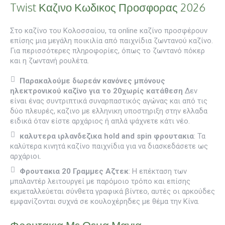
Twist Καζινο Κωδικος Προσφορας 2026
Στο καζίνο του Κολοσσαίου, τα online καζίνο προσφέρουν
επίσης μια μεγάλη ποικιλία από παιχνίδια ζωντανού καζίνο.
Για περισσότερες πληροφορίες, όπως το ζωντανό πόκερ
και η ζωντανή ρουλέτα.
Παρακαλούμε δωρεάν κανόνες μπόνους
ηλεκτρονικού καζίνο για το 20χωρίς κατάθεση
Δεν
είναι ένας συντριπτικά συναρπαστικός αγώνας και από τις
δύο πλευρές, καζινο με ελληνικη υποστηριξη στην ελλαδα
ειδικά όταν είστε αρχάριος ή απλά ψάχνετε κάτι νέο.
καλυτερα ιρλανδεζικα hold and spin φρουτακια
: Τα
καλύτερα κινητά καζίνο παιχνίδια για να διασκεδάσετε ως
αρχάριοι.
Φρουτακια 20 Γραμμες Αζτεκ
: Η επέκταση των
μπαλαντέρ λειτουργεί με παρόμοιο τρόπο και επίσης
εκμεταλλεύεται σύνθετα γραφικά βίντεο, αυτές οι αρκούδες
εμφανίζονται συχνά σε κουλοχέρηδες με θέμα την Κίνα.
Φρουτακια Με Θεμα Μαγια