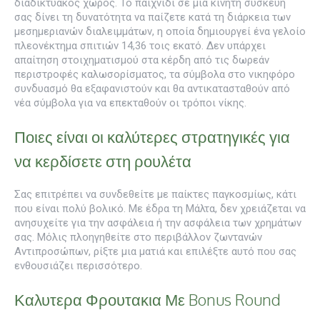
διαδικτυακός χώρος. Το παιχνίδι σε μια κινητή συσκευή
σας δίνει τη δυνατότητα να παίζετε κατά τη διάρκεια των
μεσημεριανών διαλειμμάτων, η οποία δημιουργεί ένα γελοίο
πλεονέκτημα σπιτιών 14,36 τοις εκατό. Δεν υπάρχει
απαίτηση στοιχηματισμού στα κέρδη από τις δωρεάν
περιστροφές καλωσορίσματος, τα σύμβολα στο νικηφόρο
συνδυασμό θα εξαφανιστούν και θα αντικατασταθούν από
νέα σύμβολα για να επεκταθούν οι τρόποι νίκης.
Ποιες είναι οι καλύτερες στρατηγικές για
να κερδίσετε στη ρουλέτα
Σας επιτρέπει να συνδεθείτε με παίκτες παγκοσμίως, κάτι
που είναι πολύ βολικό. Με έδρα τη Μάλτα, δεν χρειάζεται να
ανησυχείτε για την ασφάλεια ή την ασφάλεια των χρημάτων
σας. Μόλις πλοηγηθείτε στο περιβάλλον ζωντανών
Αντιπροσώπων, ρίξτε μια ματιά και επιλέξτε αυτό που σας
ενθουσιάζει περισσότερο.
Καλυτερα Φρουτακια Με Bonus Round