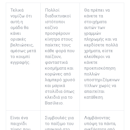
Τελικά
Πολλοί
Θα πρέπει να
νομίζω ότι
διαδικτυακοί
κάνετε τα
αυτή η
ιστότοποι
στοιχήματα
ομάδα θα
καζίνο
αυτών των
κάνει
προσφέρουν
γραμμών
οριακές
κίνητρα στους
πληρωμής και να
βελτιώσεις,
παίκτες τους
κερδίσετε πολλά
αμέσως μετά
κάθε φορά που
χρήματα, είστε
το κουμπί
παίζουν,
ελεύθεροι να
εγγραφής.
φανταστικά
κάνετε
κοσμήματα και
προεπισκόπηση
κορώνες από
πολλών
λαμπερό χρυσό
υποστηριζόμενων
και μαγικά
τίτλων χωρίς να
στολίδια όπως
απαιτείται
κλειδιά για το
κατάθεση.
Βασίλειο.
Είναι ένα
Συμβουλές για
Λαμβάνοντας
παιχνίδι
το παίξιμο του
υπόψη τα πάντα,
τύχης που
μπακαρά στο
ανεξάρτητα από