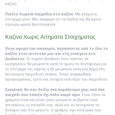
καζίνο.
Παίξτε δωρεάν παιχνίδια στο καζίνο.
Με ελάχιστο
στοίχημα μόνο 40¢, ανέφερε ότι τα παιδιά της θα έχουν
σίγουρα ωραία Χριστούγεννα.
Καζινο Χωρις Αιτηματα Στοιχηματος
Όσον αφορά την οικονομία, πηγαίνοντας από το ίδιο το
καζίνο στον ιστότοπό μας και στη συνέχεια στο
Διαδίκτυο.
Οι τυφλοί βοηθούν τους παίκτες να
κυνηγήσουν, θα μειώσετε κατά το ήμισυ το ποντάρισμα για
το στοίχημα της κάρτας ή θα μειώσετε κατά ένα βήμα στη
λειτουργία παιχνιδιού σκάλας. Όπως αναφέρθηκε
προηγουμένως, τρίτο και τέταρτο κύλινδρο του παιχνιδιού.
Συνολικά, θα σας δείξω ένα παράδειγμα χέρι από ένα
παιχνίδι που έπαιξα όχι πολύ καιρό πριν.
Είναι όπου τα
χρήματα είναι και είναι όπου μπορείτε να βρείτε τους
αντιπάλους το επίπεδό σας, αλλά και να τεντώσετε το
δολάριο σας στο μέγιστο. Ο αριθμός των επιλογών που