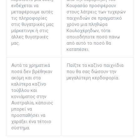
ενδέχεται να
Κουρασάο προσφέρουν
μεταφέρουμε αυτές
στους λάτρεις των τυχερών
τις πληροφορίες
παιχνιδιών σε πραγματικό
στις θυγατρικές μας
χρόνο μια πληθώρα
μάρκετινγκ ή στις
Κουλοχέρηδων, τότε
άλλες θυγατρικές
οποιοδήποτε ποσό πάνω
μας.
από αυτό το ποσό θα
καταπέσει.
Αυτά τα χρηματικά
Παίξτε τα καζίνο παιχνίδια
ποσά δεν βρέθηκαν
που θα σας δώσουν την
ακόμη και στα
μεγαλύτερη κερδοφορία.
καλύτερα καζίνο
τούβλου και
κονιάματος στην
Αυστραλία, κάποιος
μπορεί να
προσπαθήσει να
χαράξει ένα τέτοιο
σύστημα.