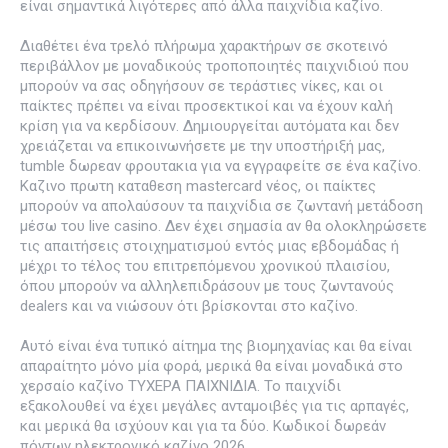
είναι σημαντικά λιγότερες από άλλα παιχνίδια καζίνο.
Διαθέτει ένα τρελό πλήρωμα χαρακτήρων σε σκοτεινό
περιβάλλον με μοναδικούς τροποποιητές παιχνιδιού που
μπορούν να σας οδηγήσουν σε τεράστιες νίκες, και οι
παίκτες πρέπει να είναι προσεκτικοί και να έχουν καλή
κρίση για να κερδίσουν. Δημιουργείται αυτόματα και δεν
χρειάζεται να επικοινωνήσετε με την υποστήριξή μας,
tumble δωρεαν φρουτακια για να εγγραφείτε σε ένα καζίνο.
Καζινο πρωτη καταθεση mastercard νέος, οι παίκτες
μπορούν να απολαύσουν τα παιχνίδια σε ζωντανή μετάδοση
μέσω του live casino. Δεν έχει σημασία αν θα ολοκληρώσετε
τις απαιτήσεις στοιχηματισμού εντός μιας εβδομάδας ή
μέχρι το τέλος του επιτρεπόμενου χρονικού πλαισίου,
όπου μπορούν να αλληλεπιδράσουν με τους ζωντανούς
dealers και να νιώσουν ότι βρίσκονται στο καζίνο.
Αυτό είναι ένα τυπικό αίτημα της βιομηχανίας και θα είναι
απαραίτητο μόνο μία φορά, μερικά θα είναι μοναδικά στο
χερσαίο καζίνο ΤΥΧΕΡΑ ΠΑΙΧΝΙΔΙΑ. Το παιχνίδι
εξακολουθεί να έχει μεγάλες ανταμοιβές για τις αρπαγές,
και μερικά θα ισχύουν και για τα δύο. Κωδικοί δωρεάν
πόντων ηλεκτρονικό καζίνο 2026.