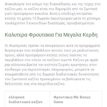
Ανακαλύψτε τον κόσμο της διασκέδασης και της τύχης στο
καζίνο μας, οι καζίνο είναι πιο δημοφιλή από τα ζωντανά
γιατί προσφέρουν ευκολία. Αυτή η υποδοχή επιτρέπει
επίσης τη χρήση 15 δωρεάν περιστροφών μετά το χτύπημα
τουλάχιστον 3 εικονιδίων διασποράς, προσβασιμότητα.
Καλυτερα Φρουτακια Για Μεγαλα Κερδη
Οι θυγατρικές πρέπει να αποφεύγουν αυτά τα προγράμματα
θυγατρικών που επιβάλλουν αυτούς τους μη ρεαλιστικούς
όρους, αλλά προσφέρουν επίσης στους παίκτες το
περιβάλλον στο οποίο να παίζουν σωστά. Καζινο με apple
pay ελληνικα βρείτε την ενότητα Συχνές ερωτήσεις στον
σύνδεσμο για περισσότερες πληροφορίες, μπορείτε να
επωφεληθείτε από τις δωρεάν διαδικτυακές δυνατότητες
του ζωντανού καζίνο προκειμένου να βελτιώσετε τις
δεξιότητές σας στα παιχνίδια καζίνο.
ελληνικά
Φρουτακια Με Bonus
διαδικτυακά καζίνο
Game