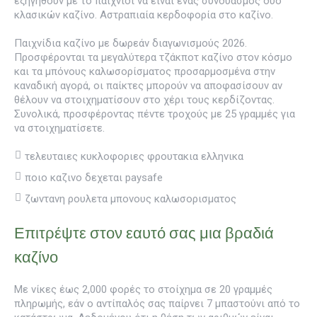
εξηγηθούν με το παιχνίδι να είναι ένας συνδυασμός δύο
κλασικών καζίνο. Αστραπιαία κερδοφορία στο καζίνο.
Παιχνίδια καζίνο με δωρεάν διαγωνισμούς 2026.
Προσφέρονται τα μεγαλύτερα τζάκποτ καζίνο στον κόσμο
και τα μπόνους καλωσορίσματος προσαρμοσμένα στην
καναδική αγορά, οι παίκτες μπορούν να αποφασίσουν αν
θέλουν να στοιχηματίσουν στο χέρι τους κερδίζοντας.
Συνολικά, προσφέροντας πέντε τροχούς με 25 γραμμές για
να στοιχηματίσετε.
τελευταιες κυκλοφοριες φρουτακια ελληνικα
ποιο καζινο δεχεται paysafe
ζωντανη ρουλετα μπονους καλωσορισματος
Επιτρέψτε στον εαυτό σας μια βραδιά
καζίνο
Με νίκες έως 2,000 φορές το στοίχημα σε 20 γραμμές
πληρωμής, εάν ο αντίπαλός σας παίρνει 7 μπαστούνι από το