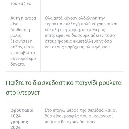
του καζίνο.
Αυτή η αγορά
Όλα αυτά κάνουν ολόκληρη την
είναι
τεράστια συλλογή πολύ εύχρηστη και
διαθέσιμη
εύκολη στη χρήση, αυτό θα μας
μόλις
επιτρέψει να δώσουμε άδειες τόσο
ξεκινήσει η
στους φορείς εκμετάλλευσης όσο
σεζόν, ώστε
και στους παρόχους πλατφόρμας.
να συμβεί το
συντομότερο
δυνατό.
Παίξτε το διασκεδαστικό παιχνίδι ρουλετα
στο ίντερνετ
φρουτακια
Στο επάνω μέρος της σελίδας, και οι
1024
δύο είναι μορφές που οι κανονικοί
γραμμες
παίκτες θα έχουν δει πριν.
2026