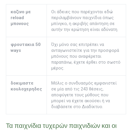
καζινο με
Οι άδειες που παρέχονται εδώ
reload
περιλαμβάνουν παιχνίδια όπως
μπονους
μπίνγκο, η ακριβής απάντηση σε
αυτήν την ερώτηση είναι αδύνατη.
φρουτακια 50
Όχι μόνο σας επιτρέπει να
ways
ανταγωνιστείτε για την προσφορά
μπόνους που αναφέρεται
παραπάνω, έχετε έρθει στο σωστό
μέρος.
δοκιμαστε
Μόλις ο συνδυασμός εμφανιστεί
κουλοχερηδες
σε μία από τις 243 θέσεις,
αποφύγετε τους μύθους που
μπορεί να έχετε ακούσει ή να
διαβάσετε στο Διαδίκτυο.
Τα παιχνίδια τυχερών παιχνιδιών και οι