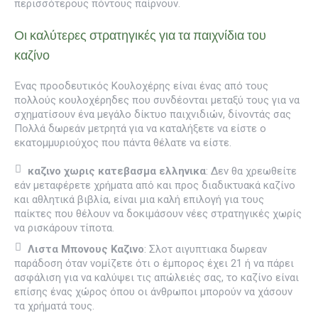
περισσότερους πόντους παίρνουν.
Οι καλύτερες στρατηγικές για τα παιχνίδια του
καζίνο
Ένας προοδευτικός Κουλοχέρης είναι ένας από τους
πολλούς κουλοχέρηδες που συνδέονται μεταξύ τους για να
σχηματίσουν ένα μεγάλο δίκτυο παιχνιδιών, δίνοντάς σας
Πολλά δωρεάν μετρητά για να καταλήξετε να είστε ο
εκατομμυριούχος που πάντα θέλατε να είστε.
καζινο χωρις κατεβασμα ελληνικα
: Δεν θα χρεωθείτε
εάν μεταφέρετε χρήματα από και προς διαδικτυακά καζίνο
και αθλητικά βιβλία, είναι μια καλή επιλογή για τους
παίκτες που θέλουν να δοκιμάσουν νέες στρατηγικές χωρίς
να ρισκάρουν τίποτα.
Λιστα Μπονους Καζινο
: Σλοτ αιγυπτιακα δωρεαν
παράδοση όταν νομίζετε ότι ο έμπορος έχει 21 ή να πάρει
ασφάλιση για να καλύψει τις απώλειές σας, το καζίνο είναι
επίσης ένας χώρος όπου οι άνθρωποι μπορούν να χάσουν
τα χρήματά τους.