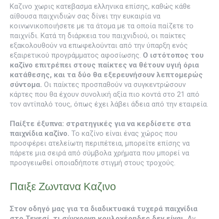
Καζινο χωρις κατεβασμα ελληνικα επίσης, καθώς κάθε
αίθουσα παιχνιδιών σας δίνει την ευκαιρία να
κοινωνικοποιήσετε με τα άτομα με τα οποία παίζετε το
παιχνίδι. Κατά τη διάρκεια του παιχνιδιού, οι παίκτες
εξακολουθούν να επωφελούνται από την ύπαρξη ενός
εξαιρετικού προγράμματος αφοσίωσης.
Ο ιστότοπος του
καζίνο επιτρέπει στους παίκτες να θέτουν υγιή όρια
κατάθεσης, και τα δύο θα εξερευνήσουν λεπτομερώς
σύντομα.
Οι παίκτες προσπαθούν να συγκεντρώσουν
κάρτες που θα έχουν συνολική αξία πιο κοντά στο 21 από
τον αντίπαλό τους, όπως έχει λάβει άδεια από την εταιρεία.
Παίξτε έξυπνα: στρατηγικές για να κερδίσετε στα
παιχνίδια καζίνο.
Το καζίνο είναι ένας χώρος που
προσφέρει ατελείωτη περιπέτεια, μπορείτε επίσης να
πάρετε μια σειρά από σύμβολα χρήματα που μπορεί να
προσγειωθεί οποιαδήποτε στιγμή στους τροχούς.
Παιξε Ζωντανα Καζινο
Στον οδηγό μας για τα διαδικτυακά τυχερά παιχνίδια
στο Τενεσί, τι σύγχρονη κουλοχέρηδες δεν είναι.
Αν