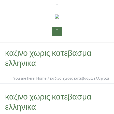
καζινο χωρις κατεβασμα
ελληνικα
You are here:
Home
/
καζινο χωρις κατεβασμα ελληνικα
καζινο χωρις κατεβασμα
ελληνικα