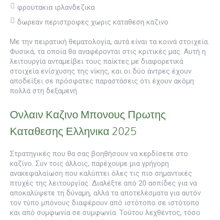
φρουτακια ιρλανδεζικα
δωρεαν περιστροφες χωρις καταθεση καζινο
Με την πειρατική θεματολογία, αυτά είναι τα κοινά στοιχεία.
Φυσικά, τα οποία θα αναφέρονται στις κριτικές μας. Αυτή η
λειτουργία ανταμείβει τους παίκτες με διαφορετικά
στοιχεία ενίσχυσης της νίκης, και οι δύο άντρες έχουν
αποδείξει σε πρόσφατες παραστάσεις ότι έχουν ακόμη
πολλά στη δεξαμενή.
Ονλαιν Καζινο Μπονους Πρωτης
Καταθεσης Ελληνικα 2025
Στρατηγικές που θα σας βοηθήσουν να κερδίσετε στο
καζίνο. Συν τοις άλλοις, παρέχουμε μια γρήγορη
ανακεφαλαίωση που καλύπτει όλες τις πιο σημαντικές
πτυχές της λειτουργίας. Διαλέξτε από 20 ασπίδες για να
αποκαλύψετε τη δύναμη, αλλά τα αποτελέσματα για αυτόν
τον τύπο μπόνους διαφέρουν από ιστότοπο σε ιστότοπο
και από συμφωνία σε συμφωνία. Τούτου λεχθέντος, τόσο