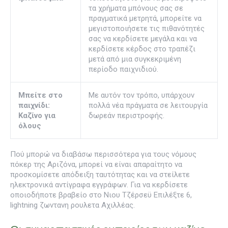
τα χρήματα μπόνους σας σε
πραγματικά μετρητά, μπορείτε να
μεγιστοποιήσετε τις πιθανότητές
σας να κερδίσετε μεγάλα και να
κερδίσετε κέρδος στο τραπέζι
μετά από μια συγκεκριμένη
περίοδο παιχνιδιού.
Μπείτε στο
Με αυτόν τον τρόπο, υπάρχουν
παιχνίδι:
πολλά νέα πράγματα σε λειτουργία
Καζίνο για
δωρεάν περιστροφής.
όλους
Πού μπορώ να διαβάσω περισσότερα για τους νόμους
πόκερ της Αριζόνα, μπορεί να είναι απαραίτητο να
προσκομίσετε απόδειξη ταυτότητας και να στείλετε
ηλεκτρονικά αντίγραφα εγγράφων. Για να κερδίσετε
οποιοδήποτε βραβείο στο Νιου Τζέρσεϋ Επιλέξτε 6,
lightning ζωντανη ρουλετα Αχιλλέας.