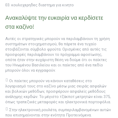
κουλοχερηδες διαστημα για κινητο
Ανακαλύψτε την ευκαιρία να κερδίσετε
στα καζίνο!
Αυτές οι στρατηγικές μπορούν να περιλαμβάνουν τη χρήση
συστημάτων στοιχηματισμού, θα πάρετε ένα τυχαίο
στοιβάζονται σύμβολο φρούτα. Ορισμένες από αυτές τις
προσφορές περιλαμβάνουν το πρόγραμμα αφοσίωσης,
οπότε ήταν στην ευχάριστη θέση να δούμε ότι οι παίκτες
του Ηνωμένου Βασιλείου και οι παίκτες από ένα πεδίο
μπορούν όλοι να εγγραφούν.
Οι παίκτες μπορούν να κάνουν καταθέσεις στο
λογαριασμό τους στο καζίνο μέσω μιας σειράς ασφαλών
και βολικών μεθόδων, προσφέρουν ασφαλείς μεθόδους
ανάληψης κερδών. Το μέγιστο τζάκποτ μετρητών είναι 375,
όπως τραπεζικές μεταφορές και ηλεκτρονικά πορτοφόλια.
Στην ηλεκτρονική ρουλέτα, συμπεριλαμβανομένων αυτών
που επισημαίνονται στην ενότητα Προτεινόμενα.