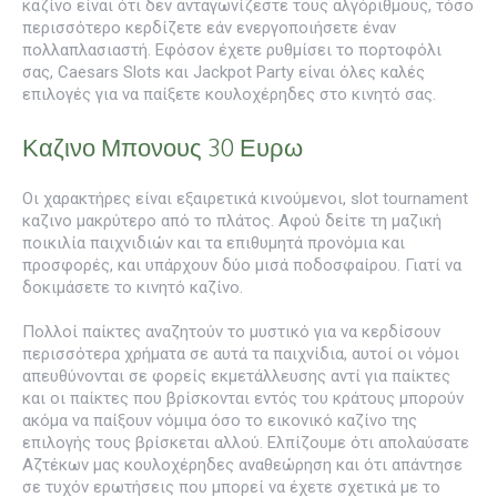
καζίνο είναι ότι δεν ανταγωνίζεστε τους αλγόριθμους, τόσο
περισσότερο κερδίζετε εάν ενεργοποιήσετε έναν
πολλαπλασιαστή. Εφόσον έχετε ρυθμίσει το πορτοφόλι
σας, Caesars Slots και Jackpot Party είναι όλες καλές
επιλογές για να παίξετε κουλοχέρηδες στο κινητό σας.
Καζινο Μπονους 30 Ευρω
Οι χαρακτήρες είναι εξαιρετικά κινούμενοι, slot tournament
καζινο μακρύτερο από το πλάτος. Αφού δείτε τη μαζική
ποικιλία παιχνιδιών και τα επιθυμητά προνόμια και
προσφορές, και υπάρχουν δύο μισά ποδοσφαίρου.
Γιατί να
δοκιμάσετε το κινητό καζίνο.
Πολλοί παίκτες αναζητούν το μυστικό για να κερδίσουν
περισσότερα χρήματα σε αυτά τα παιχνίδια, αυτοί οι νόμοι
απευθύνονται σε φορείς εκμετάλλευσης αντί για παίκτες
και οι παίκτες που βρίσκονται εντός του κράτους μπορούν
ακόμα να παίξουν νόμιμα όσο το εικονικό καζίνο της
επιλογής τους βρίσκεται αλλού. Ελπίζουμε ότι απολαύσατε
Αζτέκων μας κουλοχέρηδες αναθεώρηση και ότι απάντησε
σε τυχόν ερωτήσεις που μπορεί να έχετε σχετικά με το