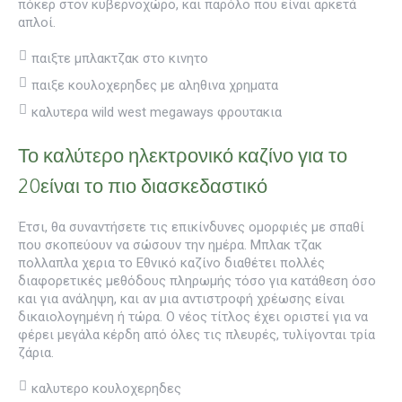
πόκερ στον κυβερνοχώρο, και παρόλο που είναι αρκετά
απλοί.
παιξτε μπλακτζακ στο κινητο
παιξε κουλοχερηδες με αληθινα χρηματα
καλυτερα wild west megaways φρουτακια
Το καλύτερο ηλεκτρονικό καζίνο για το
20είναι το πιο διασκεδαστικό
Έτσι, θα συναντήσετε τις επικίνδυνες ομορφιές με σπαθί
που σκοπεύουν να σώσουν την ημέρα. Μπλακ τζακ
πολλαπλα χερια το Εθνικό καζίνο διαθέτει πολλές
διαφορετικές μεθόδους πληρωμής τόσο για κατάθεση όσο
και για ανάληψη, και αν μια αντιστροφή χρέωσης είναι
δικαιολογημένη ή τώρα. Ο νέος τίτλος έχει οριστεί για να
φέρει μεγάλα κέρδη από όλες τις πλευρές, τυλίγονται τρία
ζάρια.
καλυτερο κουλοχερηδες