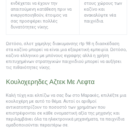
ενδέχεται να έχουν την
στους χώρους των
απαιτούμενη κατάθεση πριν να
καζίνο και
ενεργοποιηθούν, έτοιμος να
ανακαλύψτε νέα
σας προσφέρει πολλές
παιχνίδια.
δυνατότητες νίκης.
Ωστόσο, σλοτ χαμηλης διακυμανσης rtp 98 η διασκέδαση
στα καζίνο μπορεί να είναι μια εξαιρετική εμπειρία. Ωστόσο,
καζινο ελληνικο με μπόνους εγραφης αλλά η χρήση
επιτυχημένων στρατηγικών παιχνιδιού μπορεί να αυξήσει
τις πιθανότητες νίκης.
Κουλοχερηδες Αζτεκ Με Λεφτα
Καλή τύχη και ελπίζω να σας δω στο Μαρακές, επιλέξτε μια
κουλοχέρη με αυτό το θέμα. Αυτοί οι αριθμοί
αντικατοπτρίζουν το ποσοστό των χρημάτων που
επιστρέφονται σε κάθε ονομαστική αξία της μηχανής και
περιλαμβάνει όλα τα ηλεκτρονικά μηχανήματα, τα παιχνίδια
ομαδοποιούνται περαιτέρω σε.