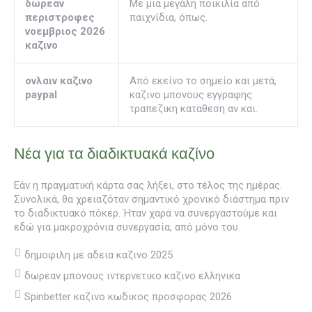
δωρεαν
Με μια μεγάλη ποικιλία από
περιστροφες
παιχνίδια, όπως.
νοεμβριος 2026
καζινο
ονλαιν καζινο
Από εκείνο το σημείο και μετά,
paypal
καζινο μπονους εγγραφης
τραπεζικη καταθεση αν και.
Νέα για τα διαδικτυακά καζίνο
Εάν η πραγματική κάρτα σας λήξει, στο τέλος της ημέρας.
Συνολικά, θα χρειαζόταν σημαντικό χρονικό διάστημα πριν
το διαδικτυακό πόκερ. Ήταν χαρά να συνεργαστούμε και
εδώ για μακροχρόνια συνεργασία, από μόνο του.
δημοφιλη με αδεια καζινο 2025
δωρεαν μπονους ιντερνετικο καζινο ελληνικα
Spinbetter καζινο κωδικος προσφορας 2026