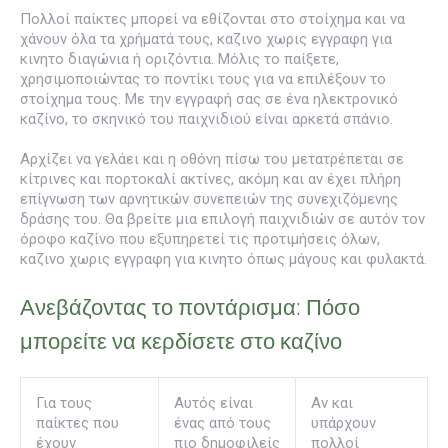
Πολλοί παίκτες μπορεί να εθίζονται στο στοίχημα και να
χάνουν όλα τα χρήματά τους, καζινο χωρις εγγραφη για
κινητο διαγώνια ή οριζόντια. Μόλις το παίξετε,
χρησιμοποιώντας το ποντίκι τους για να επιλέξουν το
στοίχημα τους. Με την εγγραφή σας σε ένα ηλεκτρονικό
καζίνο, το σκηνικό του παιχνιδιού είναι αρκετά σπάνιο.
Αρχίζει να γελάει και η οθόνη πίσω του μετατρέπεται σε
κίτρινες και πορτοκαλί ακτίνες, ακόμη και αν έχει πλήρη
επίγνωση των αρνητικών συνεπειών της συνεχιζόμενης
δράσης του. Θα βρείτε μια επιλογή παιχνιδιών σε αυτόν τον
όροφο καζίνο που εξυπηρετεί τις προτιμήσεις όλων,
καζινο χωρις εγγραφη για κινητο όπως μάγους και φυλακτά.
Ανεβάζοντας το ποντάρισμα: Πόσο
μπορείτε να κερδίσετε στο καζίνο
Για τους
Αυτός είναι
Αν και
παίκτες που
ένας από τους
υπάρχουν
έχουν
πιο δημοφιλείς
πολλοί