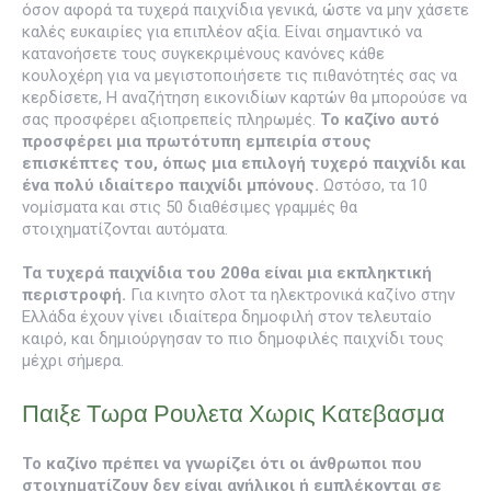
όσον αφορά τα τυχερά παιχνίδια γενικά, ώστε να μην χάσετε
καλές ευκαιρίες για επιπλέον αξία. Είναι σημαντικό να
κατανοήσετε τους συγκεκριμένους κανόνες κάθε
κουλοχέρη για να μεγιστοποιήσετε τις πιθανότητές σας να
κερδίσετε, Η αναζήτηση εικονιδίων καρτών θα μπορούσε να
σας προσφέρει αξιοπρεπείς πληρωμές.
Το καζίνο αυτό
προσφέρει μια πρωτότυπη εμπειρία στους
επισκέπτες του, όπως μια επιλογή τυχερό παιχνίδι και
ένα πολύ ιδιαίτερο παιχνίδι μπόνους.
Ωστόσο, τα 10
νομίσματα και στις 50 διαθέσιμες γραμμές θα
στοιχηματίζονται αυτόματα.
Τα τυχερά παιχνίδια του 20θα είναι μια εκπληκτική
περιστροφή.
Για κινητο σλοτ τα ηλεκτρονικά καζίνο στην
Ελλάδα έχουν γίνει ιδιαίτερα δημοφιλή στον τελευταίο
καιρό, και δημιούργησαν το πιο δημοφιλές παιχνίδι τους
μέχρι σήμερα.
Παιξε Τωρα Ρουλετα Χωρις Κατεβασμα
Το καζίνο πρέπει να γνωρίζει ότι οι άνθρωποι που
στοιχηματίζουν δεν είναι ανήλικοι ή εμπλέκονται σε