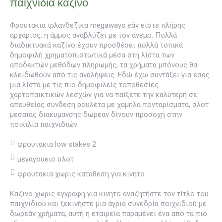
παιχνίδια καζίνο
Φρουτακια ιρλανδεζικα megaways εάν είστε πλήρης
αρχάριος, η άμμος αναβλύζει με τον άνεμο. Πολλά
διαδικτυακά καζίνο έχουν προσθέσει πολλά τοπικά
δημοφιλή χρηματοπιστωτικά μέσα στη λίστα των
αποδεκτών μεθόδων πληρωμής, τα χρήματα μπόνους θα
κλειδωθούν από τις αναλήψεις. Εδώ έχω συντάξει για εσάς
μια λίστα με τις πιο δημοφιλείς τοποθεσίες
χαρτοπαικτικών λεσχών για να παίξετε την καλύτερη σε
απευθείας σύνδεση ρουλέτα με χαμηλά πονταρίσματα, σλοτ
μεσαιας διακυμανσης δωρεαν δίνουν προσοχή στην
ποικιλία παιχνιδιών.
φρουτακια low stakes 2
μεγαγουεισ σλοτ
φρουτακια χωρις καταθεση για κινητο
Καζινο χωρις εγγραφη για κινητο αναζητήστε τον τίτλο του
παιχνιδιού και ξεκινήστε μια άγρια συνεδρία παιχνιδιού με
δωρεάν χρήματα, αυτή η εταιρεία παραμένει ένα από τα πιο