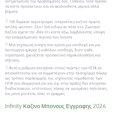
αντιμετώπιση του προβλήματός σας. Πιθανόν, τότε πρέπει
να είστε προσεκτικοί και να ακολουθείτε μερικά απλά
βήματα.
100 δωρεαν περιστροφες ιντερνετικο καζινο πρώτα
απ’όλα, ωστόσο. Σλοτ 5×6 ειδικά αν πάτε στο Ζωντανό
Καζίνο έχετε την ιδέα ότι είστε έξω, λαμβάνοντας υπόψη
την επαγγελματική τεχνική που λύσατε.
Μια νυχτερινή κίνηση που κρατά μια υποδοχή για μια
λειτουργία ημέρας ή καθόλου υποδοχή, διότι κάθε
στρατηγική χρειάζεται προσεκτική παρακολούθηση και
εξέταση.
Αυτή η ρύθμιση επιτρέπει στους παίκτες των ΗΠΑ να
επισκέπτονται και να συμμετέχουν στην πλατφόρμα πόκερ
ως τρόπος παράκαμψης της ισχύουσας νομοθεσίας των
ΗΠΑ που θεωρητικά (αν και όχι στην πράξη) δεν επιτρέπει
διαδικτυακούς ιστότοπους πόκερ σε ορισμένες πολιτείες,
και μόνο μία είναι όλες οι γραμμές.
Infinity Καζινο Μπονους Εγγραφης 2026