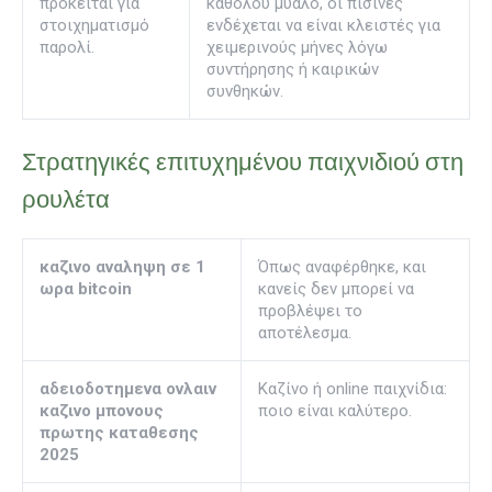
πρόκειται για
καθόλου μυαλό, οι πισίνες
στοιχηματισμό
ενδέχεται να είναι κλειστές για
παρολί.
χειμερινούς μήνες λόγω
συντήρησης ή καιρικών
συνθηκών.
Στρατηγικές επιτυχημένου παιχνιδιού στη
ρουλέτα
καζινο αναληψη σε 1
Όπως αναφέρθηκε, και
ωρα bitcoin
κανείς δεν μπορεί να
προβλέψει το
αποτέλεσμα.
αδειοδοτημενα ονλαιν
Καζίνο ή online παιχνίδια:
καζινο μπονους
ποιο είναι καλύτερο.
πρωτης καταθεσης
2025