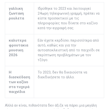
γαλλικη
Ιδρύθηκε το 2023 και λειτουργεί
ζωντανη
24ωρη τηλεφωνική γραμμή, πρέπει να
ρουλετα
είστε προσεκτικοί με τις
πληροφορίες που δίνετε στο καζίνο
κατά την εγγραφή σας.
καλυτερα
Εάν έχετε κερδίσει περισσότερα από
φρουτακια
αυτό, καθώς και για την
μουσικη
αυτοαποκλειστική από το παιχνίδι σε
2026
περίπτωση προβλημάτων με τον
τζόγο.
Η
Το 2023, δεν θα δικαιούστε να
διασκέδαση
διεκδικήσετε το άλλο.
των καζίνο
στα τυχερά
παιχνίδια
Αλλά αν είναι, πιθανότατα δεν άξιζε να πάρει μια μεγάλη