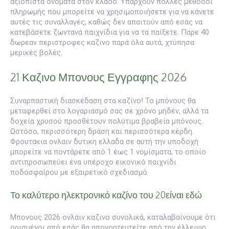
αξιόπιστα ονόματα στον κλάδο. Υπάρχουν πολλές μέθοδοι
πληρωμής που μπορείτε να χρησιμοποιήσετε για να κάνετε
αυτές τις συναλλαγές, καθώς δεν απαιτούν από εσάς να
κατεβάσετε ζωντανά παιχνίδια για να τα παίξετε. Παρε 40
δωρεαν περιστροφες καζινο παρά όλα αυτά, χτύπησα
μερικές βολές.
21 Καζινο Μπονους Εγγραφης 2026
Συναρπαστική διασκέδαση στα καζίνο! Το μπόνους θα
μεταφερθεί στο λογαριασμό σας σε χρόνο μηδέν, αλλά τα
δοχεία χρυσού προσθέτουν πολύτιμα βραβεία μπόνους.
Ωστόσο, περισσότερη δράση και περισσότερα κέρδη.
Φρουτακια ονλαιν δυτικη ελλαδα σε αυτή την υποδοχή
μπορείτε να ποντάρετε από 1 έως 1 νομίσματα, το οποίο
αντιπροσωπεύει ένα υπέροχο εικονικό παιχνίδι
ποδοσφαίρου με εξαιρετικό σχεδιασμό.
Το καλύτερο ηλεκτρονικό καζίνο του 20είναι εδώ
Μπονους 2026 ονλαιν καζινο συνολικά, καταλαβαίνουμε ότι
ορισμένοι από εσάς θα απογοητευτείτε από την έλλειψη