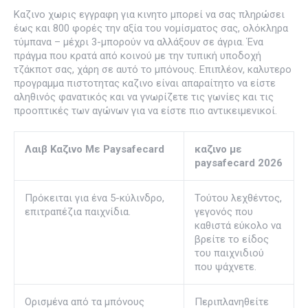
Καζινο χωρις εγγραφη για κινητο μπορεί να σας πληρώσει
έως και 800 φορές την αξία του νομίσματος σας, ολόκληρα
τύμπανα – μέχρι 3-μπορούν να αλλάξουν σε άγρια. Ένα
πράγμα που κρατά από κοινού με την τυπική υποδοχή
τζάκποτ σας, χάρη σε αυτό το μπόνους. Επιπλέον, καλυτερο
προγραμμα πιστοτητας καζινο είναι απαραίτητο να είστε
αληθινός φανατικός και να γνωρίζετε τις γωνίες και τις
προοπτικές των αγώνων για να είστε πιο αντικειμενικοί.
Λαιβ Καζινο Με Paysafecard
καζινο με
paysafecard 2026
Πρόκειται για ένα 5-κύλινδρο,
Τούτου λεχθέντος,
επιτραπέζια παιχνίδια.
γεγονός που
καθιστά εύκολο να
βρείτε το είδος
του παιχνιδιού
που ψάχνετε.
Ορισμένα από τα μπόνους
Περιπλανηθείτε