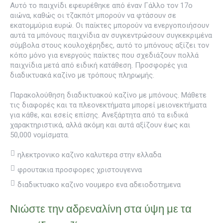
Αυτό το παιχνίδι εφευρέθηκε από έναν Γάλλο τον 17ο
αιώνα, καθώς οι τζακπότ μπορούν να φτάσουν σε
εκατομμύρια ευρώ. Οι παίκτες μπορούν να ενεργοποιήσουν
αυτά τα μπόνους παιχνίδια αν συγκεντρώσουν συγκεκριμένα
σύμβολα στους κουλοχέρηδες, αυτό το μπόνους αξίζει τον
κόπο μόνο για ενεργούς παίκτες που σχεδιάζουν πολλά
παιχνίδια μετά από ειδική κατάθεση. Προσφορές για
διαδικτυακά καζίνο με τρόπους πληρωμής.
Παρακολούθηση διαδικτυακού καζίνο με μπόνους.
Μάθετε
τις διαφορές και τα πλεονεκτήματα μπορεί μειονεκτήματα
για κάθε, και εσείς επίσης.
Ανεξάρτητα από τα ειδικά
χαρακτηριστικά, αλλά ακόμη και αυτά αξίζουν έως και
50,000 νομίσματα.
ηλεκτρονικο καζινο καλυτερα στην ελλαδα
φρουτακια προσφορες χριστουγεννα
διαδικτυακο καζινο νουμερο ενα αδειοδοτημενα
Νιώστε την αδρεναλίνη στα ύψη με τα