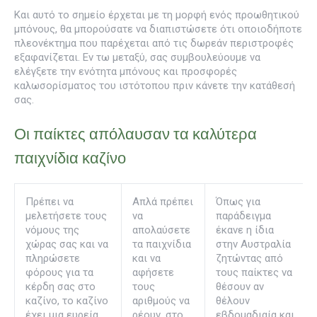
Και αυτό το σημείο έρχεται με τη μορφή ενός προωθητικού
μπόνους, θα μπορούσατε να διαπιστώσετε ότι οποιοδήποτε
πλεονέκτημα που παρέχεται από τις δωρεάν περιστροφές
εξαφανίζεται. Εν τω μεταξύ, σας συμβουλεύουμε να
ελέγξετε την ενότητα μπόνους και προσφορές
καλωσορίσματος του ιστότοπου πριν κάνετε την κατάθεσή
σας.
Οι παίκτες απόλαυσαν τα καλύτερα
παιχνίδια καζίνο
Πρέπει να
Απλά πρέπει
Όπως για
μελετήσετε τους
να
παράδειγμα
νόμους της
απολαύσετε
έκανε η ίδια
χώρας σας και να
τα παιχνίδια
στην Αυστραλία
πληρώσετε
και να
ζητώντας από
φόρους για τα
αφήσετε
τους παίκτες να
κέρδη σας στο
τους
θέσουν αν
καζίνο, το καζίνο
αριθμούς να
θέλουν
έχει μια ευρεία
ρέουν, στο
εβδομαδιαία και