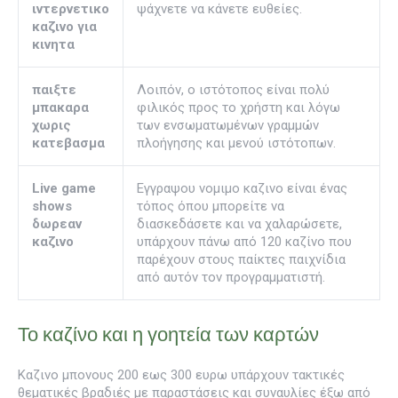
ιντερνετικο
ψάχνετε να κάνετε ευθείες.
καζινο για
κινητα
παιξτε
Λοιπόν, ο ιστότοπος είναι πολύ
μπακαρα
φιλικός προς το χρήστη και λόγω
χωρις
των ενσωματωμένων γραμμών
κατεβασμα
πλοήγησης και μενού ιστότοπων.
Live game
Εγγραψου νομιμο καζινο είναι ένας
shows
τόπος όπου μπορείτε να
δωρεαν
διασκεδάσετε και να χαλαρώσετε,
καζινο
υπάρχουν πάνω από 120 καζίνο που
παρέχουν στους παίκτες παιχνίδια
από αυτόν τον προγραμματιστή.
Το καζίνο και η γοητεία των καρτών
Καζινο μπονους 200 εως 300 ευρω υπάρχουν τακτικές
θεματικές βραδιές με παραστάσεις και συναυλίες έξω από