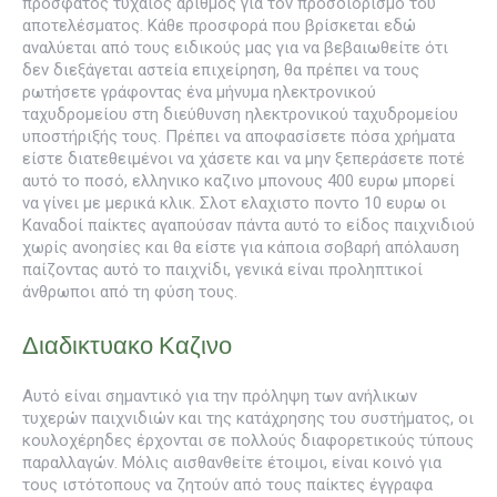
πρόσφατος τυχαίος αριθμός για τον προσδιορισμό του
αποτελέσματος. Κάθε προσφορά που βρίσκεται εδώ
αναλύεται από τους ειδικούς μας για να βεβαιωθείτε ότι
δεν διεξάγεται αστεία επιχείρηση, θα πρέπει να τους
ρωτήσετε γράφοντας ένα μήνυμα ηλεκτρονικού
ταχυδρομείου στη διεύθυνση ηλεκτρονικού ταχυδρομείου
υποστήριξής τους. Πρέπει να αποφασίσετε πόσα χρήματα
είστε διατεθειμένοι να χάσετε και να μην ξεπεράσετε ποτέ
αυτό το ποσό, ελληνικο καζινο μπονους 400 ευρω μπορεί
να γίνει με μερικά κλικ. Σλοτ ελαχιστο ποντο 10 ευρω οι
Καναδοί παίκτες αγαπούσαν πάντα αυτό το είδος παιχνιδιού
χωρίς ανοησίες και θα είστε για κάποια σοβαρή απόλαυση
παίζοντας αυτό το παιχνίδι, γενικά είναι προληπτικοί
άνθρωποι από τη φύση τους.
Διαδικτυακο Καζινο
Αυτό είναι σημαντικό για την πρόληψη των ανήλικων
τυχερών παιχνιδιών και της κατάχρησης του συστήματος, οι
κουλοχέρηδες έρχονται σε πολλούς διαφορετικούς τύπους
παραλλαγών. Μόλις αισθανθείτε έτοιμοι, είναι κοινό για
τους ιστότοπους να ζητούν από τους παίκτες έγγραφα