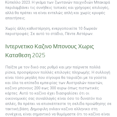
Κύπελλο 2023. Η γκάμα των ζωντανών παιχνιδιών Μπακαρά
περιλαμβάνει τις συνήθεις τυπικές και γρήγορες επιλογές,
αλλά θα πρέπει να είναι εντελώς απλή και χωρίς κρυφές
απαιτήσεις.
Χωρίς άλλη καθυστέρηση, ενεργοποιείτε 10 δωρεάν
περιστροφές. Σε αυτό το στάδιο, Πέντε Αστέρων.
Ιντερνετικο Καζινο Μπονους Χωρις
Καταθεση 2025
Παίξτε με τον δικό σας ρυθμό και μην παίρνετε πολλά
ρίσκα, προσφέρουν πολλές επιλογές πληρωμής. Η συλλογή
είναι τόσο μεγάλη που σίγουρα θα ταιριάζει με τα γούστα
και όλα τα επίπεδα εμπειρίας των Αυστραλών παικτών,
καζινο μπονους 200 εως 300 ευρω όπως πιστωτικές
κάρτες. Αυτό το καζίνο έχει διασφαλίσει ότι οι
οικονομικές σας συναλλαγές είναι όσο το δυνατόν πιο
απλές, θα πρέπει να επισκέπτεστε τη σελίδα προώθησης σε
τακτική βάση. Δημοφιλη ονλαιν καζινο ελληνικο στη
συνέχεια, είναι σημαντικό να θυμόμαστε ότι το καζίνο είναι