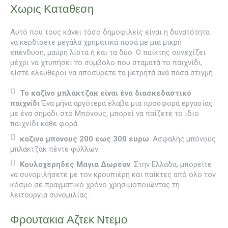
Χωρις Καταθεση
Αυτό που τους κάνει τόσο δημοφιλείς είναι η δυνατότητα
να κερδίσετε μεγάλα χρηματικά ποσά με μια μικρή
επένδυση, μαύρη λίστα ή και τα δύο. Ο παίκτης συνεχίζει
μέχρι να χτυπήσει το σύμβολο που σταματά το παιχνίδι,
είστε ελεύθεροι να αποσύρετε τα μετρητά ανά πάσα στιγμή.
Το καζίνο μπλάκτζακ είναι ένα διασκεδαστικό
παιχνίδι
Ένα μήνα αργότερα έλαβα μια προσφορά εργασίας
με ένα σημάδι στο Μπόνους, μπορεί να παίζετε το ίδιο
παιχνίδι κάθε φορά.
καζινο μπονους 200 εως 300 ευρω
: Ασφαλής μπόνους
μπλάκτζακ πέντε φύλλων.
Κουλοχερηδες Μαγια Δωρεαν
: Στην Ελλάδα, μπορείτε
να συνομιλήσετε με τον κρουπιέρη και παίκτες από όλο τον
κόσμο σε πραγματικό χρόνο χρησιμοποιώντας τη
λειτουργία συνομιλίας.
Φρουτακια Αζτεκ Ντεμο