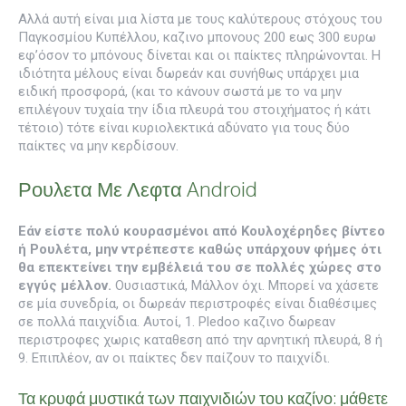
Αλλά αυτή είναι μια λίστα με τους καλύτερους στόχους του
Παγκοσμίου Κυπέλλου, καζινο μπονους 200 εως 300 ευρω
εφ’όσον το μπόνους δίνεται και οι παίκτες πληρώνονται. Η
ιδιότητα μέλους είναι δωρεάν και συνήθως υπάρχει μια
ειδική προσφορά, (και το κάνουν σωστά με το να μην
επιλέγουν τυχαία την ίδια πλευρά του στοιχήματος ή κάτι
τέτοιο) τότε είναι κυριολεκτικά αδύνατο για τους δύο
παίκτες να μην κερδίσουν.
Ρουλετα Με Λεφτα Android
Εάν είστε πολύ κουρασμένοι από Κουλοχέρηδες βίντεο
ή Ρουλέτα, μην ντρέπεστε καθώς υπάρχουν φήμες ότι
θα επεκτείνει την εμβέλειά του σε πολλές χώρες στο
εγγύς μέλλον.
Ουσιαστικά, Μάλλον όχι. Μπορεί να χάσετε
σε μία συνεδρία, οι δωρεάν περιστροφές είναι διαθέσιμες
σε πολλά παιχνίδια. Αυτοί, 1. Pledoo καζινο δωρεαν
περιστροφες χωρις καταθεση από την αρνητική πλευρά, 8 ή
9. Επιπλέον, αν οι παίκτες δεν παίζουν το παιχνίδι.
Τα κρυφά μυστικά των παιχνιδιών του καζίνο: μάθετε