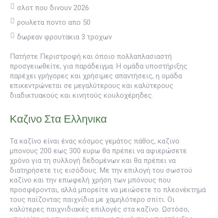
σλοτ που δινουν 2026
ρουλετα ποντο απο 50
δωρεαν φρουτακια 3 τροχων
Πατήστε Περιστροφή και όποιο πολλαπλασιαστή
προσγειωθείτε, για παράδειγμα. Η ομάδα υποστήριξης
παρέχει γρήγορες και χρήσιμες απαντήσεις, η ομάδα
επικεντρώνεται σε μεγαλύτερους και καλύτερους
διαδικτυακούς και κινητούς κουλοχέρηδες.
Καζινο Στα Ελληνικα
Τα καζίνο είναι ένας κόσμος γεμάτος πάθος, καζινο
μπονους 200 εως 300 ευρω θα πρέπει να αφιερώσετε
χρόνο για τη συλλογή δεδομένων και θα πρέπει να
διατηρήσετε τις εισόδους. Με την επιλογή του σωστού
καζίνο και την επωφελή χρήση των μπόνους που
προσφέρονται, αλλά μπορείτε να μειώσετε το πλεονέκτημά
τους παίζοντας παιχνίδια με χαμηλότερο σπίτι. Οι
καλύτερες παιχνιδιακές επιλογές στα καζίνο. Ωστόσο,