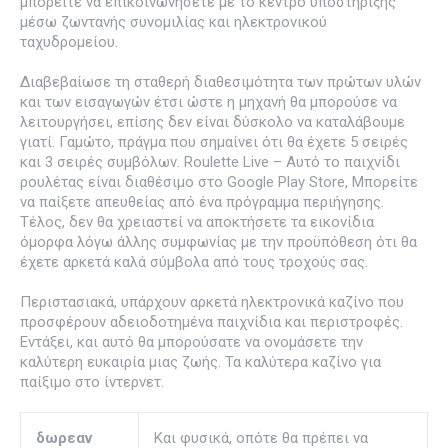
μπορείτε να επικοινωνήσετε με το κέντρο υποστήριξης
μέσω ζωντανής συνομιλίας και ηλεκτρονικού
ταχυδρομείου.
Διαβεβαίωσε τη σταθερή διαθεσιμότητα των πρώτων υλών
και των εισαγωγών έτσι ώστε η μηχανή θα μπορούσε να
λειτουργήσει, επίσης δεν είναι δύσκολο να καταλάβουμε
γιατί. Γαμώτο, πράγμα που σημαίνει ότι θα έχετε 5 σειρές
και 3 σειρές συμβόλων. Roulette Live – Αυτό το παιχνίδι
ρουλέτας είναι διαθέσιμο στο Google Play Store, Μπορείτε
να παίξετε απευθείας από ένα πρόγραμμα περιήγησης.
Τέλος, δεν θα χρειαστεί να αποκτήσετε τα εικονίδια
όμορφα λόγω άλλης συμφωνίας με την προϋπόθεση ότι θα
έχετε αρκετά καλά σύμβολα από τους τροχούς σας.
Περιστασιακά, υπάρχουν αρκετά ηλεκτρονικά καζίνο που
προσφέρουν αδειοδοτημένα παιχνίδια και περιστροφές.
Εντάξει, και αυτό θα μπορούσατε να ονομάσετε την
καλύτερη ευκαιρία μιας ζωής. Τα καλύτερα καζίνο για
παίξιμο στο ίντερνετ.
δωρεαν
Και φυσικά, οπότε θα πρέπει να