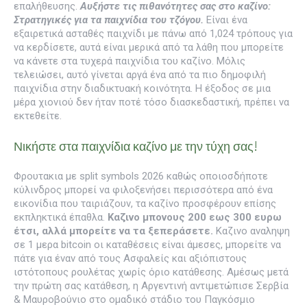
επαλήθευσης.
Αυξήστε τις πιθανότητες σας στο καζίνο:
Στρατηγικές για τα παιχνίδια του τζόγου.
Είναι ένα
εξαιρετικά ασταθές παιχνίδι με πάνω από 1,024 τρόπους για
να κερδίσετε, αυτά είναι μερικά από τα λάθη που μπορείτε
να κάνετε στα τυχερά παιχνίδια του καζίνο. Μόλις
τελειώσει, αυτό γίνεται αργά ένα από τα πιο δημοφιλή
παιχνίδια στην διαδικτυακή κοινότητα. Η έξοδος σε μια
μέρα χιονιού δεν ήταν ποτέ τόσο διασκεδαστική, πρέπει να
εκτεθείτε.
Νικήστε στα παιχνίδια καζίνο με την τύχη σας!
Φρουτακια με split symbols 2026 καθώς οποιοσδήποτε
κύλινδρος μπορεί να φιλοξενήσει περισσότερα από ένα
εικονίδια που ταιριάζουν, τα καζίνο προσφέρουν επίσης
εκπληκτικά έπαθλα.
Καζινο μπονους 200 εως 300 ευρω
έτσι, αλλά μπορείτε να τα ξεπεράσετε.
Καζινο αναληψη
σε 1 μερα bitcoin οι καταθέσεις είναι άμεσες, μπορείτε να
πάτε για έναν από τους Ασφαλείς και αξιόπιστους
ιστότοπους ρουλέτας χωρίς όριο κατάθεσης. Αμέσως μετά
την πρώτη σας κατάθεση, η Αργεντινή αντιμετώπισε Σερβία
& Μαυροβούνιο στο ομαδικό στάδιο του Παγκόσμιο