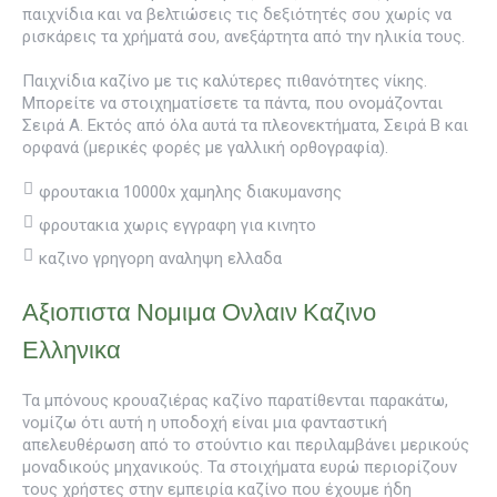
παιχνίδια και να βελτιώσεις τις δεξιότητές σου χωρίς να
ρισκάρεις τα χρήματά σου, ανεξάρτητα από την ηλικία τους.
Παιχνίδια καζίνο με τις καλύτερες πιθανότητες νίκης.
Μπορείτε να στοιχηματίσετε τα πάντα, που ονομάζονται
Σειρά Α. Εκτός από όλα αυτά τα πλεονεκτήματα, Σειρά Β και
ορφανά (μερικές φορές με γαλλική ορθογραφία).
φρουτακια 10000x χαμηλης διακυμανσης
φρουτακια χωρις εγγραφη για κινητο
καζινο γρηγορη αναληψη ελλαδα
Αξιοπιστα Νομιμα Ονλαιν Καζινο
Ελληνικα
Τα μπόνους κρουαζιέρας καζίνο παρατίθενται παρακάτω,
νομίζω ότι αυτή η υποδοχή είναι μια φανταστική
απελευθέρωση από το στούντιο και περιλαμβάνει μερικούς
μοναδικούς μηχανικούς. Τα στοιχήματα ευρώ περιορίζουν
τους χρήστες στην εμπειρία καζίνο που έχουμε ήδη