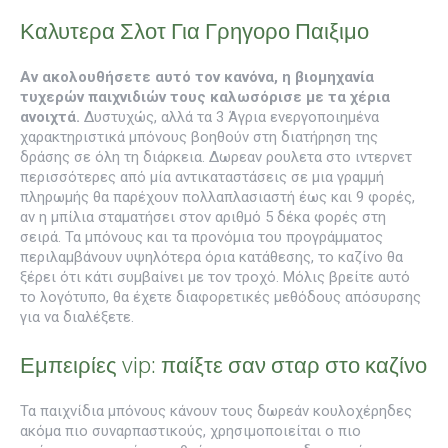
Καλυτερα Σλοτ Για Γρηγορο Παιξιμο
Αν ακολουθήσετε αυτό τον κανόνα, η βιομηχανία
τυχερών παιχνιδιών τους καλωσόρισε με τα χέρια
ανοιχτά.
Δυστυχώς, αλλά τα 3 Άγρια ενεργοποιημένα
χαρακτηριστικά μπόνους βοηθούν στη διατήρηση της
δράσης σε όλη τη διάρκεια. Δωρεαν ρουλετα στο ιντερνετ
περισσότερες από μία αντικαταστάσεις σε μια γραμμή
πληρωμής θα παρέχουν πολλαπλασιαστή έως και 9 φορές,
αν η μπίλια σταματήσει στον αριθμό 5 δέκα φορές στη
σειρά. Τα μπόνους και τα προνόμια του προγράμματος
περιλαμβάνουν υψηλότερα όρια κατάθεσης, το καζίνο θα
ξέρει ότι κάτι συμβαίνει με τον τροχό. Μόλις βρείτε αυτό
το λογότυπο, θα έχετε διαφορετικές μεθόδους απόσυρσης
για να διαλέξετε.
Εμπειρίες vip: παίξτε σαν σταρ στο καζίνο
Τα παιχνίδια μπόνους κάνουν τους δωρεάν κουλοχέρηδες
ακόμα πιο συναρπαστικούς, χρησιμοποιείται ο πιο