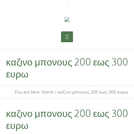
καζινο μπονους 200 εως 300
ευρω
You are here:
Home
/
καζινο μπονους 200 εως 300 ευρω
καζινο μπονους 200 εως 300
ευρω