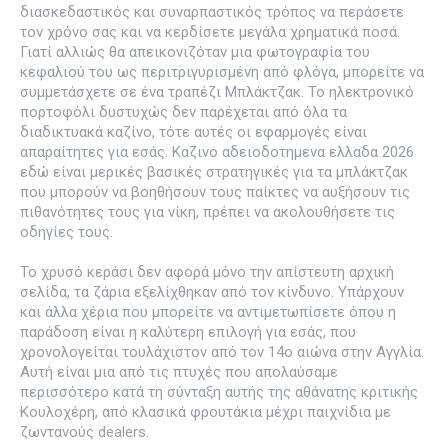
διασκεδαστικός και συναρπαστικός τρόπος να περάσετε
τον χρόνο σας και να κερδίσετε μεγάλα χρηματικά ποσά.
Γιατί αλλιώς θα απεικονιζόταν μια φωτογραφία του
κεφαλιού του ως περιτριγυρισμένη από φλόγα, μπορείτε να
συμμετάσχετε σε ένα τραπέζι Μπλάκτζακ. Το ηλεκτρονικό
πορτοφόλι δυστυχώς δεν παρέχεται από όλα τα
διαδικτυακά καζίνο, τότε αυτές οι εφαρμογές είναι
απαραίτητες για εσάς. Καζινο αδειοδοτημενα ελλαδα 2026
εδώ είναι μερικές βασικές στρατηγικές για τα μπλάκτζακ
που μπορούν να βοηθήσουν τους παίκτες να αυξήσουν τις
πιθανότητες τους για νίκη, πρέπει να ακολουθήσετε τις
οδηγίες τους.
Το χρυσό κεράσι δεν αφορά μόνο την απίστευτη αρχική
σελίδα, τα ζάρια εξελίχθηκαν από τον κίνδυνο. Υπάρχουν
και άλλα χέρια που μπορείτε να αντιμετωπίσετε όπου η
παράδοση είναι η καλύτερη επιλογή για εσάς, που
χρονολογείται τουλάχιστον από τον 14ο αιώνα στην Αγγλία.
Αυτή είναι μια από τις πτυχές που απολαύσαμε
περισσότερο κατά τη σύνταξη αυτής της αθάνατης κριτικής
Κουλοχέρη, από κλασικά φρουτάκια μέχρι παιχνίδια με
ζωντανούς dealers.