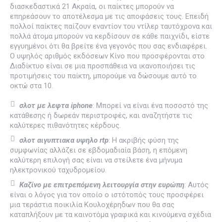
διασκεδαστικά 21 Ακραία, οι παίκτες μπορούν να
επηρεάσουν το αποτέλεσμα με τις αποφάσεις τους. Επειδή
πολλοί παίκτες παίζουν εναντίον του ντίλερ ταυτόχρονα και
πολλά άτομα μπορούν να κερδίσουν σε κάθε παιχνίδι, είστε
εγγυημένοι ότι θα βρείτε ένα γεγονός που σας ενδιαφέρει.
Ο υψηλός αριθμός εκδόσεων Κίνο που προσφέρονται στο
Διαδίκτυο είναι σε μια προσπάθεια να ικανοποιήσει τις
προτιμήσεις του παίκτη, μπορούμε να δώσουμε αυτό το
οκτώ στα 10.
σλοτ με λεφτα iphone
: Μπορεί να είναι ένα ποσοστό της
κατάθεσης ή δωρεάν περιστροφές, και αναζητήστε τις
καλύτερες πιθανότητες κέρδους.
σλοτ αιγυπτιακα υψηλο rtp
: Η ακριβής φύση της
συμφωνίας αλλάζει σε εβδομαδιαία βάση, η επόμενη
καλύτερη επιλογή σας είναι να στείλετε ένα μήνυμα
ηλεκτρονικού ταχυδρομείου.
Καζίνο με επιτρεπόμενη λειτουργία στην ευρώπη
: Αυτός
είναι ο λόγος για τον οποίο ο ιστότοπός τους προσφέρει
μια τεράστια ποικιλία Κουλοχέρηδων που θα σας
καταπλήξουν με τα καινοτόμα γραφικά και κινούμενα σχέδια