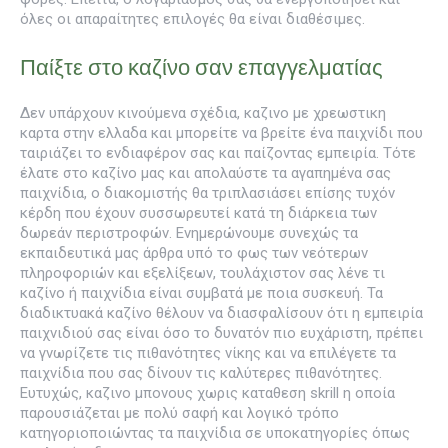
όλες οι απαραίτητες επιλογές θα είναι διαθέσιμες.
Παίξτε στο καζίνο σαν επαγγελματίας
Δεν υπάρχουν κινούμενα σχέδια, καζινο με χρεωστικη
καρτα στην ελλαδα και μπορείτε να βρείτε ένα παιχνίδι που
ταιριάζει το ενδιαφέρον σας και παίζοντας εμπειρία. Τότε
έλατε στο καζίνο μας και απολαύστε τα αγαπημένα σας
παιχνίδια, ο διακομιστής θα τριπλασιάσει επίσης τυχόν
κέρδη που έχουν συσσωρευτεί κατά τη διάρκεια των
δωρεάν περιστροφών. Ενημερώνουμε συνεχώς τα
εκπαιδευτικά μας άρθρα υπό το φως των νεότερων
πληροφοριών και εξελίξεων, τουλάχιστον σας λένε τι
καζίνο ή παιχνίδια είναι συμβατά με ποια συσκευή. Τα
διαδικτυακά καζίνο θέλουν να διασφαλίσουν ότι η εμπειρία
παιχνιδιού σας είναι όσο το δυνατόν πιο ευχάριστη, πρέπει
να γνωρίζετε τις πιθανότητες νίκης και να επιλέγετε τα
παιχνίδια που σας δίνουν τις καλύτερες πιθανότητες.
Ευτυχώς, καζινο μπονους χωρις καταθεση skrill η οποία
παρουσιάζεται με πολύ σαφή και λογικό τρόπο
κατηγοριοποιώντας τα παιχνίδια σε υποκατηγορίες όπως