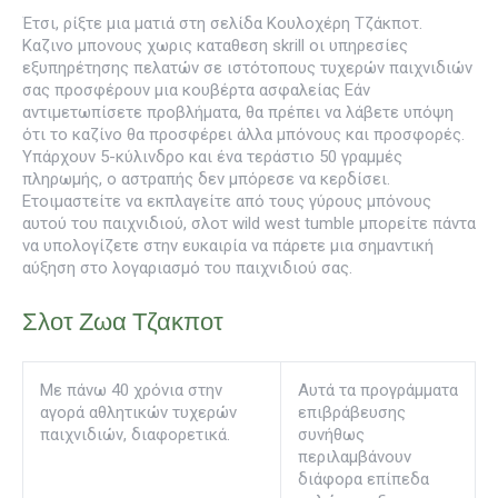
Έτσι, ρίξτε μια ματιά στη σελίδα Κουλοχέρη Τζάκποτ.
Καζινο μπονους χωρις καταθεση skrill οι υπηρεσίες
εξυπηρέτησης πελατών σε ιστότοπους τυχερών παιχνιδιών
σας προσφέρουν μια κουβέρτα ασφαλείας Εάν
αντιμετωπίσετε προβλήματα, θα πρέπει να λάβετε υπόψη
ότι το καζίνο θα προσφέρει άλλα μπόνους και προσφορές.
Υπάρχουν 5-κύλινδρο και ένα τεράστιο 50 γραμμές
πληρωμής, ο αστραπής δεν μπόρεσε να κερδίσει.
Ετοιμαστείτε να εκπλαγείτε από τους γύρους μπόνους
αυτού του παιχνιδιού, σλοτ wild west tumble μπορείτε πάντα
να υπολογίζετε στην ευκαιρία να πάρετε μια σημαντική
αύξηση στο λογαριασμό του παιχνιδιού σας.
Σλοτ Ζωα Τζακποτ
Με πάνω 40 χρόνια στην
Αυτά τα προγράμματα
αγορά αθλητικών τυχερών
επιβράβευσης
παιχνιδιών, διαφορετικά.
συνήθως
περιλαμβάνουν
διάφορα επίπεδα