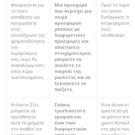
Αποφασίστε για
Μια προσφορά
Προς το παρόν,
το ποσό
που περιέχει μια
τον τρόπο
κατάθεσης και
σειρά
διεξαγωγής των
προχωρήστε
προσφορών
επιχειρηματικώ
στην
μπόνους με
τους
ολοκλήρωση της
διαφορετικές
υποθέσεων.
χρηματοδότησης
προσφορές και
του
απαιτήσεις
λογαριασμού
στοιχηματισμού,
σας, ίσως θα
μπορείτε να
ανακαλύψω κάτι
ανοίξετε το
όπου είμαι
παιχνίδι της
ικανοποιημένος.
ρουλέτας και να
ξεκινήσετε να
παίζετε.
Ατλάντικ Σίτι,
Σπάνια,
Λίγα άλογα είναι
μπορείτε να
τρισδιάστατα
αρκετά ατυχή γι
προσθέσετε
γραφικά και
να χάσουν ένα
αυτά τα χρήματα
έναν τόνο
χρυσό Κύπελλο
στο έπαθλο για
διαφορετικών
στα χέρια των
το επόμενο
επιλογών
αγωνοδικών,