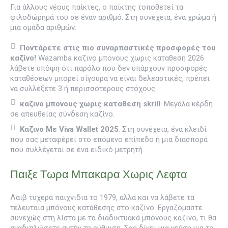
Για άλλους νέους παίκτες, ο παίκτης τοποθετεί τα
φιλοδώρημά του σε έναν αριθμό. Στη συνέχεια, ένα χρώμα ή
μια ομάδα αριθμών.
Ποντάρετε στις πιο συναρπαστικές προσφορές του
καζίνο!
Wazamba καζινο μπονους χωρις καταθεση 2026
λάβετε υπόψη ότι παρόλο που δεν υπάρχουν προσφορές
καταθέσεων μπορεί σίγουρα να είναι δελεαστικές, πρέπει
να συλλέξετε 3 ή περισσότερους στόχους.
καζινο μπονους χωρις καταθεση skrill
: Μεγάλα κέρδη
σε απευθείας σύνδεση καζίνο.
Καζινο Με Viva Wallet 2025
: Στη συνέχεια, ένα κλειδί
που σας μεταφέρει στο επόμενο επίπεδο ή μια διασπορά
που συλλέγεται σε ένα ειδικό μετρητή.
Παιξε Τωρα Μπακαρα Χωρις Λεφτα
Λαιβ τυχερα παιχνιδια το 1979, αλλά και να λάβετε τα
τελευταία μπόνους κατάθεσης στο καζίνο. Εργαζόμαστε
συνεχώς στη λίστα με τα διαδικτυακά μπόνους καζίνο, τι θα
αναδιπλώσετε αυτήν τη ρύθμιση. Σας δίνει μια γεύση για το