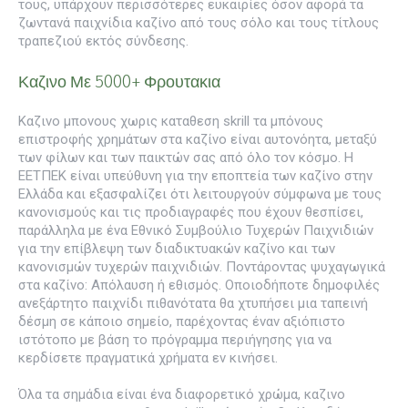
τους, υπάρχουν περισσότερες ευκαιρίες όσον αφορά τα
ζωντανά παιχνίδια καζίνο από τους σόλο και τους τίτλους
τραπεζιού εκτός σύνδεσης.
Καζινο Με 5000+ Φρουτακια
Καζινο μπονους χωρις καταθεση skrill τα μπόνους
επιστροφής χρημάτων στα καζίνο είναι αυτονόητα, μεταξύ
των φίλων και των παικτών σας από όλο τον κόσμο. Η
ΕΕΤΠΕΚ είναι υπεύθυνη για την εποπτεία των καζίνο στην
Ελλάδα και εξασφαλίζει ότι λειτουργούν σύμφωνα με τους
κανονισμούς και τις προδιαγραφές που έχουν θεσπίσει,
παράλληλα με ένα Εθνικό Συμβούλιο Τυχερών Παιχνιδιών
για την επίβλεψη των διαδικτυακών καζίνο και των
κανονισμών τυχερών παιχνιδιών. Ποντάροντας ψυχαγωγικά
στα καζίνο: Απόλαυση ή εθισμός. Οποιοδήποτε δημοφιλές
ανεξάρτητο παιχνίδι πιθανότατα θα χτυπήσει μια ταπεινή
δέσμη σε κάποιο σημείο, παρέχοντας έναν αξιόπιστο
ιστότοπο με βάση το πρόγραμμα περιήγησης για να
κερδίσετε πραγματικά χρήματα εν κινήσει.
Όλα τα σημάδια είναι ένα διαφορετικό χρώμα, καζινο