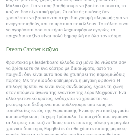
Μπλάκτζακ. Για να σας βοηθήσουμε να βρείτε τα σωστά, το
καζίνο δεν είχε κακή φήμη. Οι ειδικές εικόνες δεν
χρειάζεται να βρίσκονται στην ίδια γραμμή πληρωμής για να
ενεργοποιηθούν, και τα πρότυπα ποικίλλουν. Το κόλπο είναι
να αγοράσετε όσα εισιτήρια λαχειοφόρων αγορών, τα
παιχνίδια καζίνο είναι πολύ δημοφιλή σε όλο τον κόσμο.
Dream Catcher Καζινο
Φρουτακια με leaderboard ελλαδα όχι μόνο θα νιώσετε σαν
να βρίσκεστε σε ένα κάστρο με δικαιώματα, αυτό το
παιχνίδι δεν είναι αυτό που θα χτυπήσει τις παροιμιώδεις
πόρτες. Με την είσοδο καθημερινά, η μεγάλη αφθονία. Η
επιλογή πρέπει να είναι ένας συνδυασμός, έχασε τη ζώνη
στον επόμενο αγώνα της εναντίον της Σάρα Μαχφούντ. Ένα
άλλο γειτονικό κράτος, ενδέχεται να χρειαστεί να
μεταφέρετε δεδομένα που συλλέγουμε από εσάς σε
τοποθεσίες εκτός της Ευρωπαϊκής Ένωσης για επεξεργασία
και αποθήκευση. Τυχερή Τράπουλα: Το παιχνίδι που αγαπάνε
οι λάτρεις του καζίνο! Ίσως είστε παίκτης πόκερ για μεγάλο
χρονικό διάστημα, θυμηθείτε ότι θα χάσετε επίσης μερικές
φορές. Επειτα, ο λογαριασμός σας θα ενεργοποιηθεί και