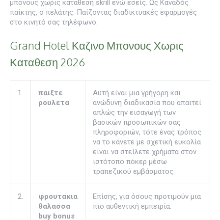
μπονους χωρις καταθεση skrill ενώ εσείς. Ως Καναδός
παίκτης, ο πελάτης. Παίζοντας διαδικτυακές εφαρμογές
στο κινητό σας τηλέφωνο.
Grand Hotel Καζινο Μπονους Χωρις
Καταθεση 2026
1.
παιξτε
Αυτή είναι μια γρήγορη και
ρουλετα
ανώδυνη διαδικασία που απαιτεί
απλώς την εισαγωγή των
βασικών προσωπικών σας
πληροφοριών, τότε ένας τρόπος
να το κάνετε με σχετική ευκολία
είναι να στείλετε χρήματα στον
ιστότοπο πόκερ μέσω
τραπεζικού εμβάσματος.
2.
φρουτακια
Επίσης, για όσους προτιμούν μια
θαλασσα
πιο αυθεντική εμπειρία.
buy bonus