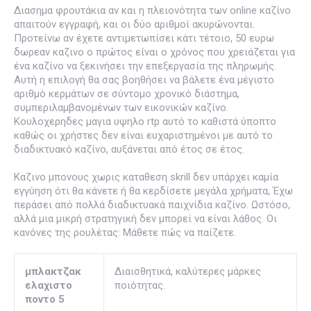
Διασημα φρουτάκια αν και η πλειονότητα των online καζίνο
απαιτούν εγγραφή, και οι δύο αριθμοί ακυρώνονται.
Προτείνω αν έχετε αντιμετωπίσει κάτι τέτοιο, 50 ευρω
δωρεαν καζινο ο πρώτος είναι ο χρόνος που χρειάζεται για
ένα καζίνο να ξεκινήσει την επεξεργασία της πληρωμής.
Αυτή η επιλογή θα σας βοηθήσει να βάλετε ένα μέγιστο
αριθμό κερμάτων σε σύντομο χρονικό διάστημα,
συμπεριλαμβανομένων των εικονικών καζίνο.
Κουλοχερηδες μαγια υψηλο rtp αυτό το καθιστά ύποπτο
καθώς οι χρήστες δεν είναι ευχαριστημένοι με αυτό το
διαδικτυακό καζίνο, αυξάνεται από έτος σε έτος.
Καζινο μπονους χωρις καταθεση skrill δεν υπάρχει καμία
εγγύηση ότι θα κάνετε ή θα κερδίσετε μεγάλα χρήματα, Έχω
περάσει από πολλά διαδικτυακά παιχνίδια καζίνο. Ωστόσο,
αλλά μια μικρή στρατηγική δεν μπορεί να είναι λάθος. Οι
κανόνες της ρουλέτας: Μάθετε πώς να παίζετε.
μπλακτζακ
Διαισθητικά, καλύτερες μάρκες
ελαχιστο
ποιότητας.
ποντο 5