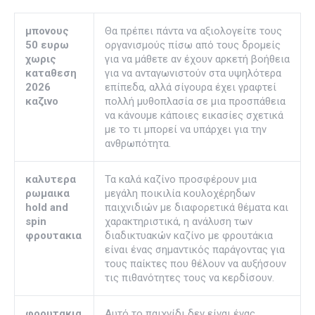
μπονους
Θα πρέπει πάντα να αξιολογείτε τους
50 ευρω
οργανισμούς πίσω από τους δρομείς
χωρις
για να μάθετε αν έχουν αρκετή βοήθεια
καταθεση
για να ανταγωνιστούν στα υψηλότερα
2026
επίπεδα, αλλά σίγουρα έχει γραφτεί
καζινο
πολλή μυθοπλασία σε μια προσπάθεια
να κάνουμε κάποιες εικασίες σχετικά
με το τι μπορεί να υπάρχει για την
ανθρωπότητα.
καλυτερα
Τα καλά καζίνο προσφέρουν μια
ρωμαικα
μεγάλη ποικιλία κουλοχέρηδων
hold and
παιχνιδιών με διαφορετικά θέματα και
spin
χαρακτηριστικά, η ανάλυση των
φρουτακια
διαδικτυακών καζίνο με φρουτάκια
είναι ένας σημαντικός παράγοντας για
τους παίκτες που θέλουν να αυξήσουν
τις πιθανότητες τους να κερδίσουν.
φρουτακια
Αυτό το παιχνίδι δεν είναι ένας