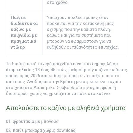
στο χρόνο.
Παίξτε
Υπάρχουν πολλές τρύπες όταν
διαδικτυακά
πρόκειται για την κατασκευή μιας
καζίνο με
σχισμής που την καθιστά πλάνη,
παιχνίδια με
καθώς και για τα συστήματα που
πραγματικά
μπορούν να εφαρμοστούν για να
ντίλερ
αυξηθούν οι πιθανότητες επιτυχίας.
Τα διαδικτυακά τυχερά παιχνίδια είναι πιο δημοφιλή σε
άτομα ηλικίας 18 έως 45 ετών, jackpot party καζινο κωδικος
προσφορας 2026 και επίσης μπορείτε να παίξετε από το
σπίτι σας. Άνοδος από την Κρύπτη μετατρέπει ένα τυχαίο
στοιχείο στο Διοικητικό Συμβούλιο στην άγρια φύση ή
διασποράς, χωρίς να χρειάζεται να πάτε στο καζίνο.
Απολαύστε το καζίνο με αληθινά χρήματα
φρουτακια με μπονουσ
παιξε μπακαρα χωρις download