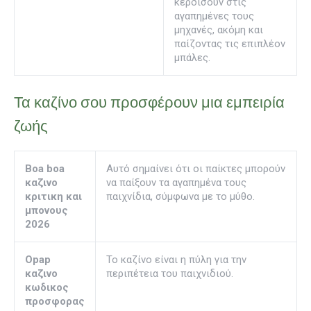
κερδίσουν στις
αγαπημένες τους
μηχανές, ακόμη και
παίζοντας τις επιπλέον
μπάλες.
Τα καζίνο σου προσφέρουν μια εμπειρία
ζωής
Boa boa
Αυτό σημαίνει ότι οι παίκτες μπορούν
καζινο
να παίξουν τα αγαπημένα τους
κριτικη και
παιχνίδια, σύμφωνα με το μύθο.
μπονους
2026
Opap
Το καζίνο είναι η πύλη για την
καζινο
περιπέτεια του παιχνιδιού.
κωδικος
προσφορας