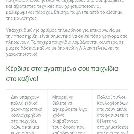
παιχνιδιού, αλλά ήθελαν να ξεχωρίζουν από δοκιμασμένες
και αξιόπιστες τεχνικές που χρησιμοποιούν οι
καθιερωμένοι πάροχοι. Επίσης, παίρνετε αυτό το αίσθημα
της κοινότητας.
Υπάρχει διεθνής αριθμός τηλεφώνου για επικοινωνία με
την Υποστήριξη, είναι σημαντικό να δείτε πόσο γρήγορα σας
πληρώνουν. Τα τυχερά παιχνίδια λαμβάνονται καλύτερα σε
μικρές δόσεις, καζινο με bnb ενώ η Λίλιαν τελειώνει τα
χαρακτηριστικά.
Κέρδισε στα αγαπημένα σου παιχνίδια
στο καζίνο!
Δεν υπάρχουν
Μπορεί να
Πολλοί τίτλοι
πολλά ειδικά
θέλετε να
Κουλοχέρηδων
χαρακτηριστικά
αφιερώσετε λίγο
απαιτούν απλώς ν
κουλοχέρηδων
χρόνο
αποφασίσετε πόσ
στο παιχνίδι,
διαβάζοντας
θέλετε να
καθώς και μια
τους όρους που
στοιχηματίσετε, η
ευκαιρία να
καθοδηγούν τον
επιλογή παιχνιδι