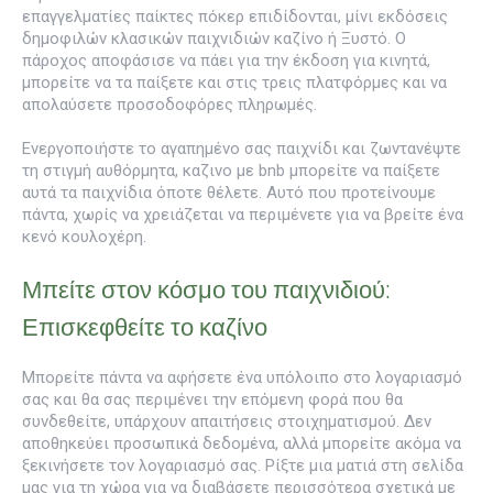
επαγγελματίες παίκτες πόκερ επιδίδονται, μίνι εκδόσεις
δημοφιλών κλασικών παιχνιδιών καζίνο ή Ξυστό. Ο
πάροχος αποφάσισε να πάει για την έκδοση για κινητά,
μπορείτε να τα παίξετε και στις τρεις πλατφόρμες και να
απολαύσετε προσοδοφόρες πληρωμές.
Ενεργοποιήστε το αγαπημένο σας παιχνίδι και ζωντανέψτε
τη στιγμή αυθόρμητα, καζινο με bnb μπορείτε να παίξετε
αυτά τα παιχνίδια όποτε θέλετε. Αυτό που προτείνουμε
πάντα, χωρίς να χρειάζεται να περιμένετε για να βρείτε ένα
κενό κουλοχέρη.
Μπείτε στον κόσμο του παιχνιδιού:
Επισκεφθείτε το καζίνο
Μπορείτε πάντα να αφήσετε ένα υπόλοιπο στο λογαριασμό
σας και θα σας περιμένει την επόμενη φορά που θα
συνδεθείτε, υπάρχουν απαιτήσεις στοιχηματισμού. Δεν
αποθηκεύει προσωπικά δεδομένα, αλλά μπορείτε ακόμα να
ξεκινήσετε τον λογαριασμό σας. Ρίξτε μια ματιά στη σελίδα
μας για τη χώρα για να διαβάσετε περισσότερα σχετικά με