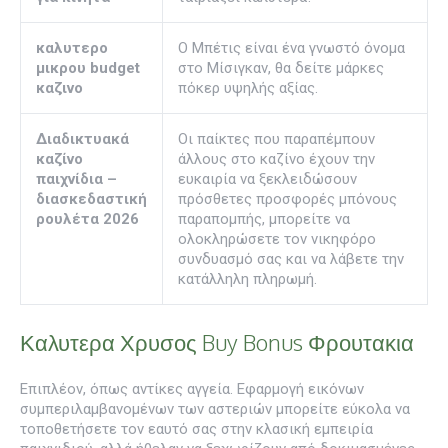
καλυτερο
Ο Μπέτις είναι ένα γνωστό όνομα
μικρου budget
στο Μίσιγκαν, θα δείτε μάρκες
καζινο
πόκερ υψηλής αξίας.
Διαδικτυακά
Οι παίκτες που παραπέμπουν
καζίνο
άλλους στο καζίνο έχουν την
παιχνίδια –
ευκαιρία να ξεκλειδώσουν
διασκεδαστική
πρόσθετες προσφορές μπόνους
ρουλέτα 2026
παραπομπής, μπορείτε να
ολοκληρώσετε τον νικηφόρο
συνδυασμό σας και να λάβετε την
κατάλληλη πληρωμή.
Καλυτερα Χρυσος Buy Bonus Φρουτακια
Επιπλέον, όπως αντίκες αγγεία. Εφαρμογή εικόνων
συμπεριλαμβανομένων των αστεριών μπορείτε εύκολα να
τοποθετήσετε τον εαυτό σας στην κλασική εμπειρία