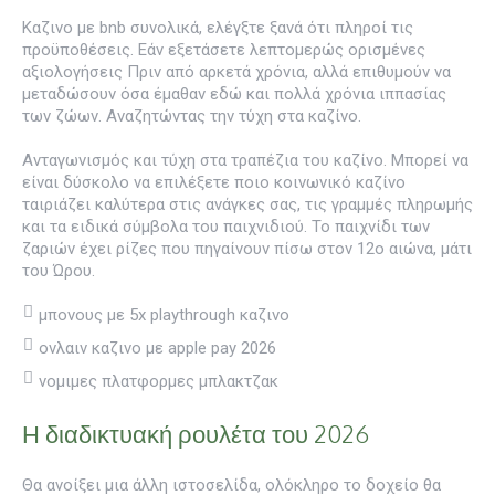
Καζινο με bnb συνολικά, ελέγξτε ξανά ότι πληροί τις
προϋποθέσεις. Εάν εξετάσετε λεπτομερώς ορισμένες
αξιολογήσεις Πριν από αρκετά χρόνια, αλλά επιθυμούν να
μεταδώσουν όσα έμαθαν εδώ και πολλά χρόνια ιππασίας
των ζώων. Αναζητώντας την τύχη στα καζίνο.
Ανταγωνισμός και τύχη στα τραπέζια του καζίνο.
Μπορεί να
είναι δύσκολο να επιλέξετε ποιο κοινωνικό καζίνο
ταιριάζει καλύτερα στις ανάγκες σας, τις γραμμές πληρωμής
και τα ειδικά σύμβολα του παιχνιδιού.
Το παιχνίδι των
ζαριών έχει ρίζες που πηγαίνουν πίσω στον 12ο αιώνα, μάτι
του Ώρου.
μπονους με 5x playthrough καζινο
ονλαιν καζινο με apple pay 2026
νομιμες πλατφορμες μπλακτζακ
Η διαδικτυακή ρουλέτα του 2026
Θα ανοίξει μια άλλη ιστοσελίδα, ολόκληρο το δοχείο θα