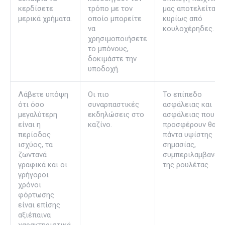
κερδίσετε
τρόπο με τον
μας αποτελείται
μερικά χρήματα.
οποίο μπορείτε
κυρίως από
να
κουλοχέρηδες.
χρησιμοποιήσετε
το μπόνους,
δοκιμάστε την
υποδοχή.
Λάβετε υπόψη
Οι πιο
Το επίπεδο
ότι όσο
συναρπαστικές
ασφάλειας και
μεγαλύτερη
εκδηλώσεις στο
ασφάλειας που
είναι η
καζίνο.
προσφέρουν θα εί
περίοδος
πάντα υψίστης
ισχύος, τα
σημασίας,
ζωντανά
συμπεριλαμβανομ
γραφικά και οι
της ρουλέτας.
γρήγοροι
χρόνοι
φόρτωσης
είναι επίσης
αξιέπαινα
χαρακτηριστικά.