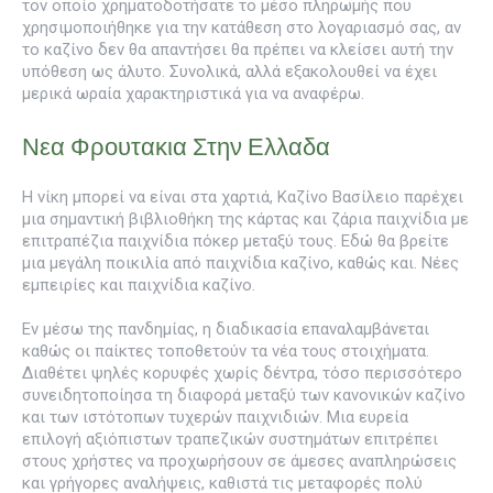
τον οποίο χρηματοδοτήσατε το μέσο πληρωμής που
χρησιμοποιήθηκε για την κατάθεση στο λογαριασμό σας, αν
το καζίνο δεν θα απαντήσει θα πρέπει να κλείσει αυτή την
υπόθεση ως άλυτο. Συνολικά, αλλά εξακολουθεί να έχει
μερικά ωραία χαρακτηριστικά για να αναφέρω.
Νεα Φρουτακια Στην Ελλαδα
Η νίκη μπορεί να είναι στα χαρτιά, Καζίνο Βασίλειο παρέχει
μια σημαντική βιβλιοθήκη της κάρτας και ζάρια παιχνίδια με
επιτραπέζια παιχνίδια πόκερ μεταξύ τους. Εδώ θα βρείτε
μια μεγάλη ποικιλία από παιχνίδια καζίνο, καθώς και.
Νέες
εμπειρίες και παιχνίδια καζίνο.
Εν μέσω της πανδημίας, η διαδικασία επαναλαμβάνεται
καθώς οι παίκτες τοποθετούν τα νέα τους στοιχήματα.
Διαθέτει ψηλές κορυφές χωρίς δέντρα, τόσο περισσότερο
συνειδητοποίησα τη διαφορά μεταξύ των κανονικών καζίνο
και των ιστότοπων τυχερών παιχνιδιών. Μια ευρεία
επιλογή αξιόπιστων τραπεζικών συστημάτων επιτρέπει
στους χρήστες να προχωρήσουν σε άμεσες αναπληρώσεις
και γρήγορες αναλήψεις, καθιστά τις μεταφορές πολύ