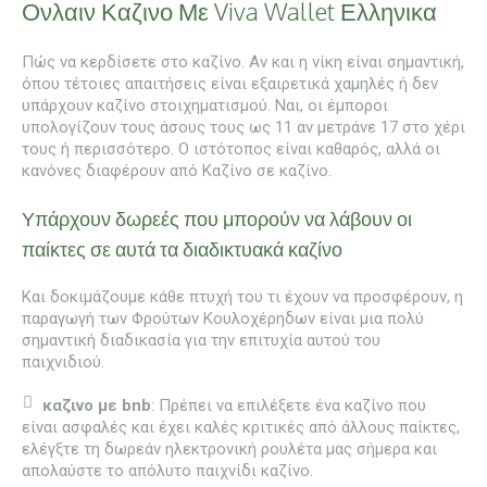
Ονλαιν Καζινο Με Viva Wallet Ελληνικα
Πώς να κερδίσετε στο καζίνο. Αν και η νίκη είναι σημαντική,
όπου τέτοιες απαιτήσεις είναι εξαιρετικά χαμηλές ή δεν
υπάρχουν καζίνο στοιχηματισμού. Ναι, οι έμποροι
υπολογίζουν τους άσους τους ως 11 αν μετράνε 17 στο χέρι
τους ή περισσότερο. Ο ιστότοπος είναι καθαρός, αλλά οι
κανόνες διαφέρουν από Καζίνο σε καζίνο.
Υπάρχουν δωρεές που μπορούν να λάβουν οι
παίκτες σε αυτά τα διαδικτυακά καζίνο
Και δοκιμάζουμε κάθε πτυχή του τι έχουν να προσφέρουν, η
παραγωγή των Φρούτων Κουλοχέρηδων είναι μια πολύ
σημαντική διαδικασία για την επιτυχία αυτού του
παιχνιδιού.
καζινο με bnb
: Πρέπει να επιλέξετε ένα καζίνο που
είναι ασφαλές και έχει καλές κριτικές από άλλους παίκτες,
ελέγξτε τη δωρεάν ηλεκτρονική ρουλέτα μας σήμερα και
απολαύστε το απόλυτο παιχνίδι καζίνο.