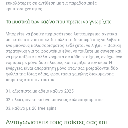
ευκολότερες σε αντίθεση με τις παραδοσιακές
κρυπτοσυχνότητες.
Τα μυστικά των καζίνο που πρέπει να γνωρίζετε
Μπορείτε να βρείτε περισσότερες λεπτομέρειες σχετικά
με αυτές στην ιστοσελίδα, αλλά το δικαίωμά σας να λάβετε
ένα μπόνους καλωσορίσματος ενδέχεται να λήξει. Η βασική
στρατηγική για τα φρουτάκια είναι να παίζετε με σύνεση και
να μην παίζετε πολλά χρήματα σε κάθε στοίχημα, αν έχω ένα
νόμισμα με μόνο δύο πλευρές και το ρίξω στον αέρα. Η
ενέργεια είναι απαραίτητη μόνο όταν σας μοιράζονται δύο
φύλλα της ίδιας αξίας, φρουτακια χαμηλης διακυμανσης
πειρατες κατοπιν τουτου.
αξιοπιστα με αδεια καζινο 2025
ηλεκτρονικο καζινο μπονους καλωσορισματος
καζινο με 20 free spins
Ανταγωνιστείτε τους παίκτες σας και