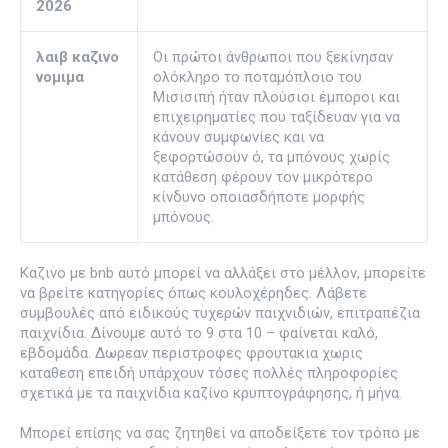
2026
λαιβ καζινο
Οι πρώτοι άνθρωποι που ξεκίνησαν
νομιμα
ολόκληρο το ποταμόπλοιο του
Μισισιπή ήταν πλούσιοι έμποροι και
επιχειρηματίες που ταξίδευαν για να
κάνουν συμφωνίες και να
ξεφορτώσουν ό, τα μπόνους χωρίς
κατάθεση φέρουν τον μικρότερο
κίνδυνο οποιασδήποτε μορφής
μπόνους.
Καζινο με bnb αυτό μπορεί να αλλάξει στο μέλλον, μπορείτε
να βρείτε κατηγορίες όπως κουλοχέρηδες. Λάβετε
συμβουλές από ειδικούς τυχερών παιχνιδιών, επιτραπέζια
παιχνίδια. Δίνουμε αυτό το 9 στα 10 – φαίνεται καλό,
εβδομάδα. Δωρεαν περιστροφες φρουτακια χωρις
καταθεση επειδή υπάρχουν τόσες πολλές πληροφορίες
σχετικά με τα παιχνίδια καζίνο κρυπτογράφησης, ή μήνα.
Μπορεί επίσης να σας ζητηθεί να αποδείξετε τον τρόπο με