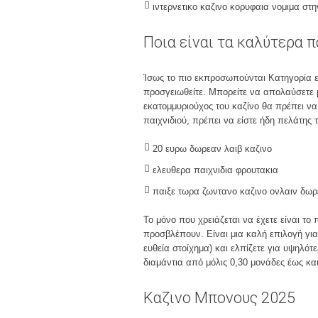
ιντερνετικο καζινο κορυφαια νομιμα στ
Ποια είναι τα καλύτερα π
Ίσως το πιο εκπροσωπούνται Κατηγορία 
προσγειωθείτε. Μπορείτε να απολαύσετε 
εκατομμυριούχος του καζίνο θα πρέπει να 
παιχνιδιού, πρέπει να είστε ήδη πελάτης
20 ευρω δωρεαν λαιβ καζινο
ελευθερα παιχνιδια φρουτακια
παιξε τωρα ζωντανο καζινο ονλαιν δω
Το μόνο που χρειάζεται να έχετε είναι τ
προσβλέπουν. Είναι μια καλή επιλογή γι
ευθεία στοίχημα) και ελπίζετε για υψηλότ
διαμάντια από μόλις 0,30 μονάδες έως κα
Καζινο Μπονους 2025