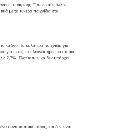
 χρόνους απόκρισης. Όπως κάθε άλλο
τικά με τα τυχερά παιχνίδια στα
το καζίνο. Τα καλύτερα παιχνίδια για
νο για ώρες, το πλεονέκτημα του σπιτιού
όλις 2,7%. Σλοτ ιαπωνικα δεν υπάρχει
ένα συναρπαστικό μέρος, και δεν είναι