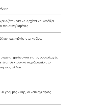
ιξιμο
ρειαζόταν για να αρχίσει να κερδίζει
οι πιο συνηθισμένες.
έζιων παιχνιδιών στα καζίνο.
ς σπάνια χρεώνονται για τις συναλλαγές
ε ένα ηλεκτρονικό ταχυδρομείο στο
σή τους αλλού.
20 γραμμές νίκης, οι κουλοχέρηδες