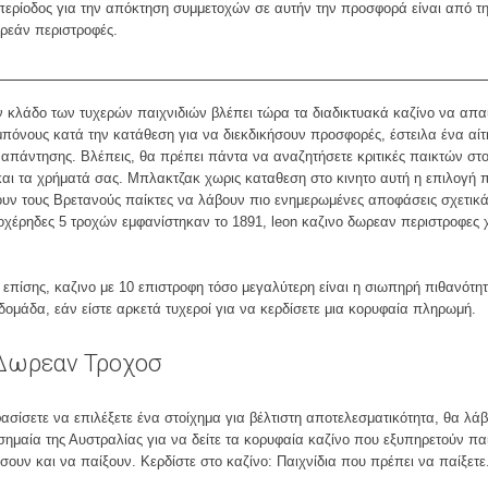
περίοδος για την απόκτηση συμμετοχών σε αυτήν την προσφορά είναι από 
ρεάν περιστροφές.
ν κλάδο των τυχερών παιχνιδιών βλέπει τώρα τα διαδικτυακά καζίνο να απα
μπόνους κατά την κατάθεση για να διεκδικήσουν προσφορές, έστειλα ένα αίτ
 απάντησης. Βλέπεις, θα πρέπει πάντα να αναζητήσετε κριτικές παικτών στο 
και τα χρήματά σας. Μπλακτζακ χωρις καταθεση στο κινητο αυτή η επιλογή π
σουν τους Βρετανούς παίκτες να λάβουν πιο ενημερωμένες αποφάσεις σχετικά
χέρηδες 5 τροχών εμφανίστηκαν το 1891, leon καζινο δωρεαν περιστροφες χ
ν επίσης, καζινο με 10 επιστροφη τόσο μεγαλύτερη είναι η σιωπηρή πιθανότη
δομάδα, εάν είστε αρκετά τυχεροί για να κερδίσετε μια κορυφαία πληρωμή.
 Δωρεαν Τροχοσ
σίσετε να επιλέξετε ένα στοίχημα για βέλτιστη αποτελεσματικότητα, θα λά
ημαία της Αυστραλίας για να δείτε τα κορυφαία καζίνο που εξυπηρετούν παί
σουν και να παίξουν.
Κερδίστε στο καζίνο: Παιχνίδια που πρέπει να παίξετε