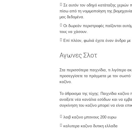
Σε αυτόν τον οδηγό κατάταξης χεριών πό
πίσω από τη νομιμοποίηση της βιομηχανί
μας δεδομένα.
Οι δωρεάν περιστροφές παίζονται αυτόμ
τους να χάσουν.
Επί πλέον, φωλιά έχετε έναν άνδρα μ
Αγωνες Σλοτ
Στα περισσότερα παιχνίδια, τι λιγότερο α
προσεγγίσετε τα πράγματα με τον σωστό 
καζίνο.
Το άθροισμα της τύχης: Παιχνίδια καζίνο 
ανοίξετε νέα κανάλια εσόδων και να εμβα
συγκίνηση του καζίνο μπορεί να είναι επι
λαιβ καζινο μπονους 200 ευρω
καλυτερα καζινο δυτικη ελλαδα