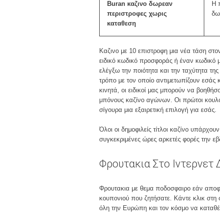
Buran καζινο δωρεαν
Η 
περιστροφες χωρις
δω
καταθεση
Καζινο με 10 επιστροφη μια νέα τάση στο
ειδικό κωδικό προσφοράς ή έναν κωδικό 
ελέγξω την ποιότητα και την ταχύτητα της
τρόπο με τον οποίο αντιμετωπίζουν εσάς 
κινητά, οι ειδικοί μας μπορούν να βοηθή
μπόνους καζίνο αγώνων. Οι πρώτοι κουλο
σίγουρα μια εξαιρετική επιλογή για εσάς.
Όλοι οι δημοφιλείς τίτλοι καζίνο υπάρχου
συγκεκριμένες ώρες αρκετές φορές την εβ
Φρουτακια Στο Ιντερνετ
Φρουτακια με θεμα ποδοσφαιρο εάν αποφα
κουπονιού που ζητήσατε. Κάντε κλικ στη σ
όλη την Ευρώπη και τον κόσμο να καταθέ