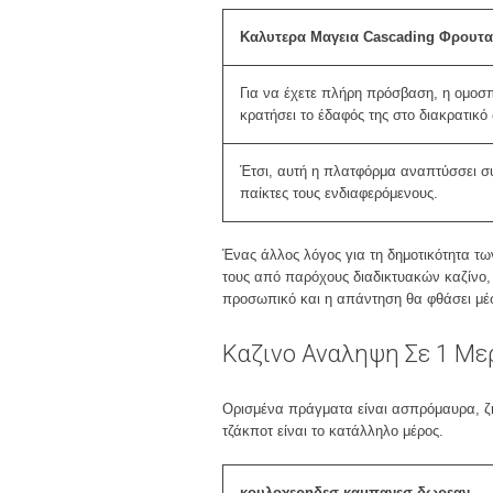
Καλυτερα Μαγεια Cascading Φρουτα
Για να έχετε πλήρη πρόσβαση, η ομοσπ
κρατήσει το έδαφός της στο διακρατικό 
Έτσι, αυτή η πλατφόρμα αναπτύσσει συ
παίκτες τους ενδιαφερόμενους.
Ένας άλλος λόγος για τη δημοτικότητα τω
τους από παρόχους διαδικτυακών καζίνο,
προσωπικό και η απάντηση θα φθάσει μέσα
Καζινο Αναληψη Σε 1 Με
Ορισμένα πράγματα είναι ασπρόμαυρα, ζητ
τζάκποτ είναι το κατάλληλο μέρος.
κουλοχερηδεσ καμπανεσ δωρεαν