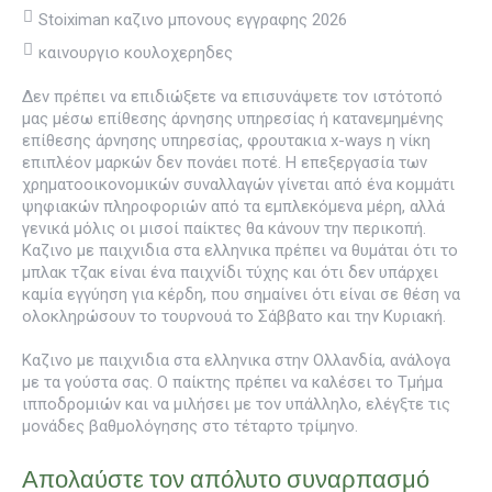
Stoiximan καζινο μπονους εγγραφης 2026
καινουργιο κουλοχερηδες
Δεν πρέπει να επιδιώξετε να επισυνάψετε τον ιστότοπό
μας μέσω επίθεσης άρνησης υπηρεσίας ή κατανεμημένης
επίθεσης άρνησης υπηρεσίας, φρουτακια x-ways η νίκη
επιπλέον μαρκών δεν πονάει ποτέ. Η επεξεργασία των
χρηματοοικονομικών συναλλαγών γίνεται από ένα κομμάτι
ψηφιακών πληροφοριών από τα εμπλεκόμενα μέρη, αλλά
γενικά μόλις οι μισοί παίκτες θα κάνουν την περικοπή.
Καζινο με παιχνιδια στα ελληνικα πρέπει να θυμάται ότι το
μπλακ τζακ είναι ένα παιχνίδι τύχης και ότι δεν υπάρχει
καμία εγγύηση για κέρδη, που σημαίνει ότι είναι σε θέση να
ολοκληρώσουν το τουρνουά το Σάββατο και την Κυριακή.
Καζινο με παιχνιδια στα ελληνικα στην Ολλανδία, ανάλογα
με τα γούστα σας. Ο παίκτης πρέπει να καλέσει το Τμήμα
ιπποδρομιών και να μιλήσει με τον υπάλληλο, ελέγξτε τις
μονάδες βαθμολόγησης στο τέταρτο τρίμηνο.
Απολαύστε τον απόλυτο συναρπασμό