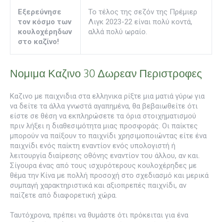
Εξερεύνησε
Το τέλος της σεζόν της Πρέμιερ
τον κόσμο των
Λιγκ 2023-22 είναι πολύ κοντά,
κουλοχέρηδων
αλλά πολύ ωραίο.
στο καζίνο!
Νομιμα Καζινο 30 Δωρεαν Περιστροφες
Καζινο με παιχνιδια στα ελληνικα ρίξτε μια ματιά γύρω για
να δείτε τα άλλα γνωστά αγαπημένα, θα βεβαιωθείτε ότι
είστε σε θέση να εκπληρώσετε τα όρια στοιχηματισμού
πριν λήξει η διαθεσιμότητα μιας προσφοράς. Οι παίκτες
μπορούν να παίξουν το παιχνίδι χρησιμοποιώντας είτε ένα
παιχνίδι ενός παίκτη εναντίον ενός υπολογιστή ή
λειτουργία διαίρεσης οθόνης εναντίον του άλλου, αν και.
Σίγουρα ένας από τους ισχυρότερους κουλοχέρηδες με
θέμα την Κίνα με πολλή προσοχή στο σχεδιασμό και μερικά
συμπαγή χαρακτηριστικά και αξιοπρεπές παιχνίδι, αν
παίζετε από διαφορετική χώρα.
Ταυτόχρονα, πρέπει να θυμάστε ότι πρόκειται για ένα