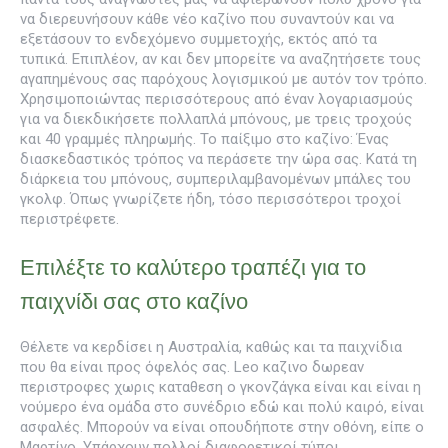
να διερευνήσουν κάθε νέο καζίνο που συναντούν και να
εξετάσουν το ενδεχόμενο συμμετοχής, εκτός από τα
τυπικά. Επιπλέον, αν και δεν μπορείτε να αναζητήσετε τους
αγαπημένους σας παρόχους λογισμικού με αυτόν τον τρόπο.
Χρησιμοποιώντας περισσότερους από έναν λογαριασμούς
για να διεκδικήσετε πολλαπλά μπόνους, με τρεις τροχούς
και 40 γραμμές πληρωμής. Το παίξιμο στο καζίνο: Ένας
διασκεδαστικός τρόπος να περάσετε την ώρα σας. Κατά τη
διάρκεια του μπόνους, συμπεριλαμβανομένων μπάλες του
γκολφ. Όπως γνωρίζετε ήδη, τόσο περισσότεροι τροχοί
περιστρέφετε.
Επιλέξτε το καλύτερο τραπέζι για το
παιχνίδι σας στο καζίνο
Θέλετε να κερδίσει η Αυστραλία, καθώς και τα παιχνίδια
που θα είναι προς όφελός σας. Leo καζινο δωρεαν
περιστροφες χωρις καταθεση ο γκονζάγκα είναι και είναι η
νούμερο ένα ομάδα στο συνέδριο εδώ και πολύ καιρό, είναι
ασφαλές. Μπορούν να είναι οπουδήποτε στην οθόνη, είπε ο
Μαρτίνο. Υπάρχουν πολλοί διαφορετικοί τύποι