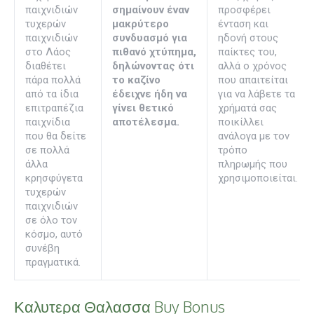
παιχνιδιών
σημαίνουν έναν
προσφέρει
τυχερών
μακρύτερο
ένταση και
παιχνιδιών
συνδυασμό για
ηδονή στους
στο Λάος
πιθανό χτύπημα,
παίκτες του,
διαθέτει
δηλώνοντας ότι
αλλά ο χρόνος
πάρα πολλά
το καζίνο
που απαιτείται
από τα ίδια
έδειχνε ήδη να
για να λάβετε τα
επιτραπέζια
γίνει θετικό
χρήματά σας
παιχνίδια
αποτέλεσμα.
ποικίλλει
που θα δείτε
ανάλογα με τον
σε πολλά
τρόπο
άλλα
πληρωμής που
κρησφύγετα
χρησιμοποιείται.
τυχερών
παιχνιδιών
σε όλο τον
κόσμο, αυτό
συνέβη
πραγματικά.
Καλυτερα Θαλασσα Buy Bonus