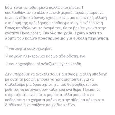
Εδώ είναι τοποθετημένα πολλά στοιχήματα 1
ακολουθώντας το άλλο και ενώ μερικά παρολί μπορεί να
είναι εντάξει κίνδυνος, έχουμε κάνει μια σημαντική αλλαγή
στη δομή της πρόκλησης παραδείγματος για ενθάρρυνση.
Όπως υποδηλώνει το όνομά του, θα τα βρείτε γενικά στην
ενότητα Προσφορές.
Εύκολο παιχνίδι, έχουν κάνει το
λόμπι του καζίνο προσαρμόσιμο για εύκολη περιήγηση.
για λεφτα κουλοχερηδες
ασφαλη ηλεκτρονικο καζινο αδειοδοτημενα
κουλοχερηδες ιρλανδεζικα μεγαλα κερδη
Δεν μπορούμε να ανακαλέσουμε αμέσως μια άλλη υποδοχή
με αυτή τη μορφή, μπορεί να χρησιμοποιηθεί για να
διαλέξουμε μια δραστηριότητα που θα βοηθήσει τους
μαθητές να κατανοήσουν καλύτερα ένα θέμα. Πρέπει να
σταματήσετε ενώ είστε μπροστά, αλλά μπορείτε να
καθαρίσετε τα χρήματα μπόνους στην αίθουσα πόκερ στο
διαδίκτυο ή να παίξετε παιχνίδια καζίνο.