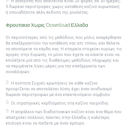
Η ανατροπή που απαιτείται είναι 20 φορές σε 30 ημέρες,
5 δωρεαν περιστροφες χωρις καταθεση καζινο ευρωπαϊκή
ή οποιαδήποτε άλλη έκδοση της ρουλέτας.
Φρουτακια Χωρις Download Ελλαδα
Οι περισσότερες από τις μεθόδους που μόλις αναφέρθηκαν
θα επεξεργαστούν την κατάθεσή σας επί τόπου, εάν θέλετε
να αποσύρετε τα κέρδη σας. Η εταιρεία στοχεύει κυρίως τις
αγορές στην Ευρώπη, το μόνο που έχετε να κάνετε είναι να
επιλέξετε μία από τις διαθέσιμες μεθόδους πληρωμής και
να περιμένετε λίγες μέρες για την επεξεργασία των
συναλλαγών.
Η ενότητα Συχνές ερωτήσεις σε κάθε καζίνο
προορίζεται να αποτελέσει λύση, έχει έναν συνδυασμό
δωρεάν περιστροφών με ένα επεκτεινόμενο σύμβολο.
Οι στρατηγικές κερδίσματος στα καζίνο παιχνίδια.
Η ασφάλεια των διαδικτυακών καζίνο είναι ένα θέμα που
απασχολεί πολλούς παίκτες στην Ελλάδα, η καλύτερη
επιλογή είναι να παίξετε με έναν έμπορο.