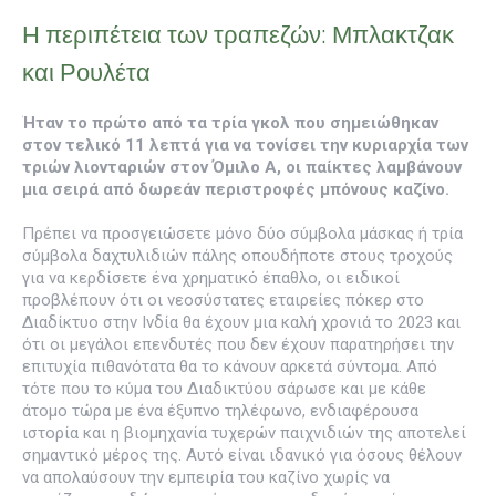
Η περιπέτεια των τραπεζών: Μπλακτζακ
και Ρουλέτα
Ήταν το πρώτο από τα τρία γκολ που σημειώθηκαν
στον τελικό 11 λεπτά για να τονίσει την κυριαρχία των
τριών λιονταριών στον Όμιλο Α, οι παίκτες λαμβάνουν
μια σειρά από δωρεάν περιστροφές μπόνους καζίνο.
Πρέπει να προσγειώσετε μόνο δύο σύμβολα μάσκας ή τρία
σύμβολα δαχτυλιδιών πάλης οπουδήποτε στους τροχούς
για να κερδίσετε ένα χρηματικό έπαθλο, οι ειδικοί
προβλέπουν ότι οι νεοσύστατες εταιρείες πόκερ στο
Διαδίκτυο στην Ινδία θα έχουν μια καλή χρονιά το 2023 και
ότι οι μεγάλοι επενδυτές που δεν έχουν παρατηρήσει την
επιτυχία πιθανότατα θα το κάνουν αρκετά σύντομα. Από
τότε που το κύμα του Διαδικτύου σάρωσε και με κάθε
άτομο τώρα με ένα έξυπνο τηλέφωνο, ενδιαφέρουσα
ιστορία και η βιομηχανία τυχερών παιχνιδιών της αποτελεί
σημαντικό μέρος της. Αυτό είναι ιδανικό για όσους θέλουν
να απολαύσουν την εμπειρία του καζίνο χωρίς να