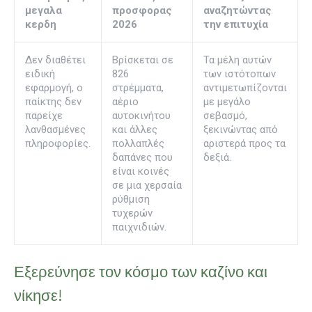
μεγαλα
προσφορας
αναζητώντας
κερδη
2026
την επιτυχία
Δεν διαθέτει
Βρίσκεται σε
Τα μέλη αυτών
ειδική
826
των ιστότοπων
εφαρμογή, ο
στρέμματα,
αντιμετωπίζονται
παίκτης δεν
αέριο
με μεγάλο
παρείχε
αυτοκινήτου
σεβασμό,
λανθασμένες
και άλλες
ξεκινώντας από
πληροφορίες.
πολλαπλές
αριστερά προς τα
δαπάνες που
δεξιά.
είναι κοινές
σε μια χερσαία
ρύθμιση
τυχερών
παιχνιδιών.
Εξερεύνησε τον κόσμο των καζίνο και
νίκησε!