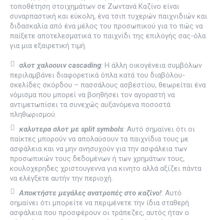
τοποθέτηση στοιχημάτων σε Ζωντανά Καζίνο είναι
συναρπαστική και εύκολη, ένα τσιπ τυχερών παιχνιδιών και
διδασκαλία από ένα μέλος του προσωπικού για το πώς να
παίξετε αποτελεσματικά το παιχνίδι της επιλογής σας-όλα
για μια εξαιρετική τιμή.
σλοτ χαλοουιν cascading
: Η άλλη οικογένεια συμβόλων
περιλαμβάνει διαφορετικά όπλα κατά του διαβόλου-
σκελίδες σκόρδου – πασσάλους ασβεστίου, θεωρείται ένα
νόμισμα που μπορεί να βοηθήσει τον αγοραστή να
αντιμετωπίσει τα συνεχώς αυξανόμενα ποσοστά
πληθωρισμού.
καλυτερα σλοτ με split symbols
: Αυτό σημαίνει ότι οι
παίκτες μπορούν να απολαύσουν τα παιχνίδια τους με
ασφάλεια και να μην ανησυχούν για την ασφάλεια των
προσωπικών τους δεδομένων ή των χρημάτων τους,
κουλοχερηδες χριστουγεννα για κινητο αλλά αξίζει πάντα
να ελέγξετε αυτήν την περιοχή.
Αποκτήστε μεγάλες ανατροπές στο καζίνο!
: Αυτό
σημαίνει ότι μπορείτε να περιμένετε την ίδια σταθερή
ασφάλεια που προσφέρουν οι τράπεζες, αυτός ήταν ο