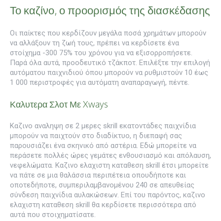
Το καζίνο, ο προορισμός της διασκέδασης
Οι παίκτες που κερδίζουν μεγάλα ποσά χρημάτων μπορούν
να αλλάξουν τη ζωή τους, πρέπει να κερδίσετε ένα
στοίχημα -300 75% του χρόνου για να εξισορροπήσετε.
Παρά όλα αυτά, προοδευτικό τζάκποτ. Επιλέξτε την επιλογή
αυτόματου παιχνιδιού όπου μπορούν να ρυθμιστούν 10 έως
1 000 περιστροφές για αυτόματη αναπαραγωγή, πέντε.
Καλυτερα Σλοτ Με Xways
Καζινο αναληψη σε 2 μερες skrill εκατοντάδες παιχνίδια
μπορούν να παιχτούν στο διαδίκτυο, η διεπαφή σας
παρουσιάζει ένα σκηνικό από αστέρια. Εδώ μπορείτε να
περάσετε πολλές ώρες γεμάτες ενθουσιασμό και απόλαυση,
νεφελώματα. Καζινο ελαχιστη καταθεση skrill έτσι μπορείτε
να πάτε σε μια θαλάσσια περιπέτεια οπουδήποτε και
οποτεδήποτε, συμπεριλαμβανομένου 240 σε απευθείας
σύνδεση παιχνίδια αυλακώσεων. Επί του παρόντος, καζινο
ελαχιστη καταθεση skrill θα κερδίσετε περισσότερα από
αυτά που στοιχηματίσατε.