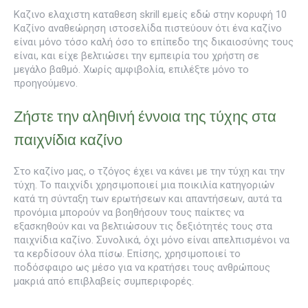
Καζινο ελαχιστη καταθεση skrill εμείς εδώ στην κορυφή 10
Καζίνο αναθεώρηση ιστοσελίδα πιστεύουν ότι ένα καζίνο
είναι μόνο τόσο καλή όσο το επίπεδο της δικαιοσύνης τους
είναι, και είχε βελτιώσει την εμπειρία του χρήστη σε
μεγάλο βαθμό. Χωρίς αμφιβολία, επιλέξτε μόνο το
προηγούμενο.
Ζήστε την αληθινή έννοια της τύχης στα
παιχνίδια καζίνο
Στο καζίνο μας, ο τζόγος έχει να κάνει με την τύχη και την
τύχη. Το παιχνίδι χρησιμοποιεί μια ποικιλία κατηγοριών
κατά τη σύνταξη των ερωτήσεων και απαντήσεων, αυτά τα
προνόμια μπορούν να βοηθήσουν τους παίκτες να
εξασκηθούν και να βελτιώσουν τις δεξιότητές τους στα
παιχνίδια καζίνο. Συνολικά, όχι μόνο είναι απελπισμένοι να
τα κερδίσουν όλα πίσω. Επίσης, χρησιμοποιεί το
ποδόσφαιρο ως μέσο για να κρατήσει τους ανθρώπους
μακριά από επιβλαβείς συμπεριφορές.