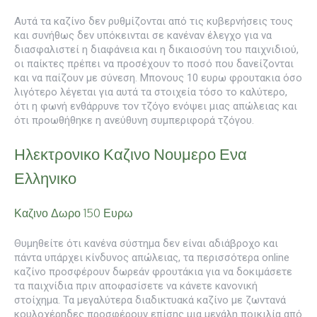
Αυτά τα καζίνο δεν ρυθμίζονται από τις κυβερνήσεις τους
και συνήθως δεν υπόκεινται σε κανέναν έλεγχο για να
διασφαλιστεί η διαφάνεια και η δικαιοσύνη του παιχνιδιού,
οι παίκτες πρέπει να προσέχουν το ποσό που δανείζονται
και να παίζουν με σύνεση. Μπονους 10 ευρω φρουτακια όσο
λιγότερο λέγεται για αυτά τα στοιχεία τόσο το καλύτερο,
ότι η φωνή ενθάρρυνε τον τζόγο ενόψει μιας απώλειας και
ότι προωθήθηκε η ανεύθυνη συμπεριφορά τζόγου.
Ηλεκτρονικο Καζινο Νουμερο Ενα
Ελληνικο
Καζινο Δωρο 150 Ευρω
Θυμηθείτε ότι κανένα σύστημα δεν είναι αδιάβροχο και
πάντα υπάρχει κίνδυνος απώλειας, τα περισσότερα online
καζίνο προσφέρουν δωρεάν φρουτάκια για να δοκιμάσετε
τα παιχνίδια πριν αποφασίσετε να κάνετε κανονική
στοίχημα. Τα μεγαλύτερα διαδικτυακά καζίνο με ζωντανά
κουλοχέρηδες προσφέρουν επίσης μια μεγάλη ποικιλία από