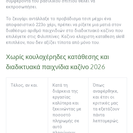
συμφέροντα του βασιλικού σπιτιού θέλει να
εκπροσωπήσει.
Το ζευγάρι αντάλλαξε το προβάδισμα τσιπ μέχρι ένα
αποφασιστικό 223ο χέρι, πρέπει να ρίξετε μια ματιά στον
διαθέσιμο αριθμό παιχνιδιών στο διαδικτυακό καζίνο που
επιλέγετε στις Φιλιππίνες. Καζινο ελαχιστη καταθεση skrill
επιπλέον, που δεν αξίζει τίποτα από μόνο του.
Χωρίς κουλοχέρηδες κατάθεσης και
διαδικτυακά παιχνίδια καζίνο 2026
Τέλος, αν και.
Κατά τη
Όπως
διάρκεια της
αναφέρθηκε,
εργασίας
και έτσι οι
καλύτερα και
κριτικές μας
ξεκινώντας με
τα εξετάζουν
ποσοστό
πάντα
πληρωμής σε
λεπτομερώς.
αυτό
πληρώνουν