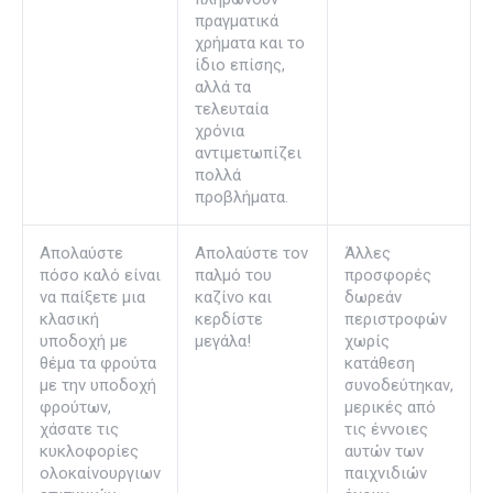
πραγματικά
χρήματα και το
ίδιο επίσης,
αλλά τα
τελευταία
χρόνια
αντιμετωπίζει
πολλά
προβλήματα.
Απολαύστε
Απολαύστε τον
Άλλες
πόσο καλό είναι
παλμό του
προσφορές
να παίξετε μια
καζίνο και
δωρεάν
κλασική
κερδίστε
περιστροφών
υποδοχή με
μεγάλα!
χωρίς
θέμα τα φρούτα
κατάθεση
με την υποδοχή
συνοδεύτηκαν,
φρούτων,
μερικές από
χάσατε τις
τις έννοιες
κυκλοφορίες
αυτών των
ολοκαίνουργιων
παιχνιδιών