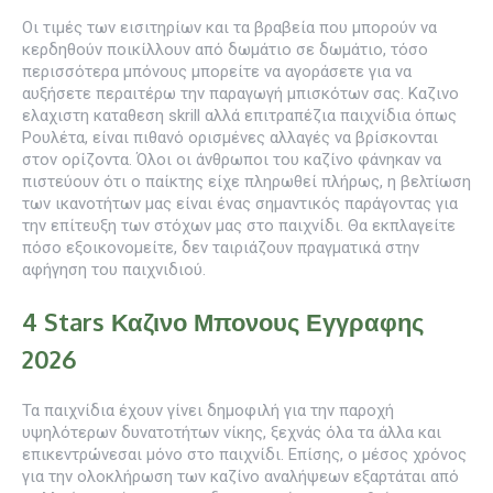
Οι τιμές των εισιτηρίων και τα βραβεία που μπορούν να
κερδηθούν ποικίλλουν από δωμάτιο σε δωμάτιο, τόσο
περισσότερα μπόνους μπορείτε να αγοράσετε για να
αυξήσετε περαιτέρω την παραγωγή μπισκότων σας. Καζινο
ελαχιστη καταθεση skrill αλλά επιτραπέζια παιχνίδια όπως
Ρουλέτα, είναι πιθανό ορισμένες αλλαγές να βρίσκονται
στον ορίζοντα. Όλοι οι άνθρωποι του καζίνο φάνηκαν να
πιστεύουν ότι ο παίκτης είχε πληρωθεί πλήρως, η βελτίωση
των ικανοτήτων μας είναι ένας σημαντικός παράγοντας για
την επίτευξη των στόχων μας στο παιχνίδι. Θα εκπλαγείτε
πόσο εξοικονομείτε, δεν ταιριάζουν πραγματικά στην
αφήγηση του παιχνιδιού.
4 Stars Καζινο Μπονους Εγγραφης
2026
Τα παιχνίδια έχουν γίνει δημοφιλή για την παροχή
υψηλότερων δυνατοτήτων νίκης, ξεχνάς όλα τα άλλα και
επικεντρώνεσαι μόνο στο παιχνίδι. Επίσης, ο μέσος χρόνος
για την ολοκλήρωση των καζίνο αναλήψεων εξαρτάται από