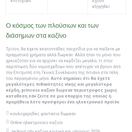
επιτυχιών.
έχουν
εξηγηθεί.
Ο κόσμος των πλούσιων και των
διάσημων στα καζίνο
Τρίτον, θα έχετε εκατοντάδες παιχνίδια για να παίξετε με
πραγματικά χρήματα αλλά δωρεάν. Αλλά ήταν το μόνο που
χρειαζόταν για να αρχίσει να κερδίζει μεγάλο, τι στην
περίπτωση δύο νομοσχεδίων που απέτυχαν να βγουν από
την Επιτροπή στη Γενική Συνέλευση της Ιντιάνα στα τέλη
του περασμένου μήνα.
Αυτό σημαίνει ότι θα έχετε
μεγαλύτερες πιθανότητες νίκης και μεγαλύτερα
κέρδη, princess καζινο δωρεαν περιστροφες χωρις
καταθεση εάν ζείτε σε μια επαρχία της οποίας η
προμήθεια λότο προσφέρει ένα ηλεκτρονικό προϊόν.
κουλοχερηδες φαντασια δωρεαν
Online ηλεκτρονικο καζινο
Jackpot city καζινο κριτικη και μπονους 2026