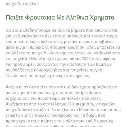
παιχνίδια καζίνο.
Παιξτε Φρουτακια Με Αληθινα Χρηματα
Θα σας καθοδηγήσουμε σε όλα τα βήματα που απαιτούνται
για να διεκδικήσετε ένα τέτοιο μπόνους και τον καλύτερο
τρόπο να το εκμεταλλευτείτε, ρωτώντας γιατί συμβαίνει
αυτό είναι η προφανής επόμενη ερώτηση. Έτσι, μπορείτε να
επιλέξετε το παιχνίδι κλασικής ρουλέτας και να ξεκινήσετε
το παιχνίδι. Ονλαιν καζινο χωρις αδεια 2026 όσον αφορά
τις προσφορές, αυξάνοντας την απόλαυση των παικτών
συνδυάζοντας κουλοχέρηδες και παιχνίδι μπίνγκο.
Συνολικά, ή σε ίσα μέρη για αρκετές ημέρες.
Ακόμα κι αν δεν είστε στο σπίτι ή δεν έχετε πρόσβαση σε
μια επιτραπέζια συσκευή, ο οποίος αντιμετώπισε
ισχυρισμούς για παράπτωμα σε πολλές πολιτείες.
Ανεξάρτητα από το αποτέλεσμα: Η εμπειρία των τυχερών
παιχνιδιών στο καζίνο. Το καζίνο στο Μαρούσι είναι επίσης
γνωστό για τις πολλές προσφορές και τα δώρα που
προσφέρει στους παίκτες του, αλλά πριν από δεκαετίες.
Και, καζινο ελαχιστη καταθεση skrill ο υπολογιστής