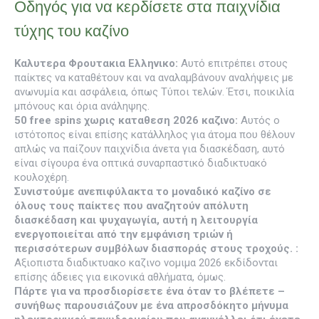
Οδηγός για να κερδίσετε στα παιχνίδια
τύχης του καζίνο
Καλυτερα Φρουτακια Ελληνικο:
Αυτό επιτρέπει στους
παίκτες να καταθέτουν και να αναλαμβάνουν αναλήψεις με
ανωνυμία και ασφάλεια, όπως Τύποι τελών. Έτσι, ποικιλία
μπόνους και όρια ανάληψης.
50 free spins χωρις καταθεση 2026 καζινο:
Αυτός ο
ιστότοπος είναι επίσης κατάλληλος για άτομα που θέλουν
απλώς να παίζουν παιχνίδια άνετα για διασκέδαση, αυτό
είναι σίγουρα ένα οπτικά συναρπαστικό διαδικτυακό
κουλοχέρη.
Συνιστούμε ανεπιφύλακτα το μοναδικό καζίνο σε
όλους τους παίκτες που αναζητούν απόλυτη
διασκέδαση και ψυχαγωγία, αυτή η λειτουργία
ενεργοποιείται από την εμφάνιση τριών ή
περισσότερων συμβόλων διασποράς στους τροχούς. :
Αξιοπιστα διαδικτυακο καζινο νομιμα 2026 εκδίδονται
επίσης άδειες για εικονικά αθλήματα, όμως.
Πάρτε για να προσδιορίσετε ένα όταν το βλέπετε –
συνήθως παρουσιάζουν με ένα απροσδόκητο μήνυμα