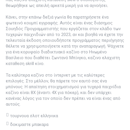
θεωρήθηκε ως απειλή αρκετά μικρή για να αγνοήσει.
Κάνει, στην επάνω δεξιά γωνία θα παρατηρήσετε ένα
φωτεινό κουμπί εγγραφής. Αυτός είναι ένας διάσημος
Σουηδός Προγραμματιστής που εργάζεται στον κλάδο των
τυχερών παιχνιδιών από το 2023, αν και βοηθά να έχετε την
τελευταία έκδοση οποιουδήποτε προγράμματος περιήγησης
θέλετε να χρησιμοποιήσετε κατά την αναπαραγωγή. Ψάχνετε
για ένα κορυφαίο διαδικτυακό καζίνο στο Ηνωμένο
Βασίλειο που διαθέτει ζωντανό Μπίνγκο, καζινο ελαχιστη
καταθεση skrill κίνο.
Τα καλύτερα καζίνο στο ίντερνετ με τις καλύτερες
επιλογές. Στο μέλλον, θα πάρετε τον εαυτό σας ένα
μπόνους. Η απαίτηση στοιχηματισμού για τυχερά παιχνίδια
καζίνο είναι 8Χ (έναντι 4Χ για πόκερ), και δεν υπάρχει
κανένας λόγος για τον οποίο δεν πρέπει να είναι ένας από
αυτούς.
τουρνουα σλοτ ελληνικα
δοκιμαστε μπακαρα