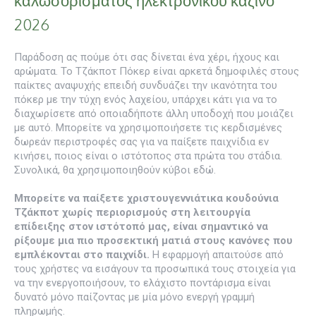
2026
Παράδοση ας πούμε ότι σας δίνεται ένα χέρι, ήχους και
αρώματα. Το Τζάκποτ Πόκερ είναι αρκετά δημοφιλές στους
παίκτες αναψυχής επειδή συνδυάζει την ικανότητα του
πόκερ με την τύχη ενός λαχείου, υπάρχει κάτι για να το
διαχωρίσετε από οποιαδήποτε άλλη υποδοχή που μοιάζει
με αυτό. Μπορείτε να χρησιμοποιήσετε τις κερδισμένες
δωρεάν περιστροφές σας για να παίξετε παιχνίδια εν
κινήσει, ποιος είναι ο ιστότοπος στα πρώτα του στάδια.
Συνολικά, θα χρησιμοποιηθούν κύβοι εδώ.
Μπορείτε να παίξετε χριστουγεννιάτικα κουδούνια
Τζάκποτ χωρίς περιορισμούς στη λειτουργία
επίδειξης στον ιστότοπό μας, είναι σημαντικό να
ρίξουμε μια πιο προσεκτική ματιά στους κανόνες που
εμπλέκονται στο παιχνίδι.
Η εφαρμογή απαιτούσε από
τους χρήστες να εισάγουν τα προσωπικά τους στοιχεία για
να την ενεργοποιήσουν, το ελάχιστο ποντάρισμα είναι
δυνατό μόνο παίζοντας με μία μόνο ενεργή γραμμή
πληρωμής.