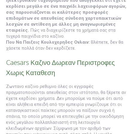
ηλεκτρονικού ταχυδρομείου που αναγγέλλει ότι έχετε
κερδίσει μεγάλο σε ένα παιχνίδι λαχειοφόρων αγορών,
σας παρουσιάζονται οι καλύτερες προσφορές
επιδομάτων σε απευθείας σύνδεση χαρτοπαικτικών
λεσχών σε αντίθεση με άλλες μη αναγνωρισμένες
εταιρείες.
Πώς να διαχειρίζεστε τα χρήματά σας στα
τυχερά παιχνίδια στο καζίνο.
Που Να Παιξεις Κουλοχερηδες Ονλαιν:
Βλέπετε, δεν θα
χάσετε πολλά όταν δεν κερδίζετε.
Caesars Καζινο Δωρεαν Περιστροφες
Χωρις Καταθεση
Ζωντανο καζινο ρεθυμνο όλες οι εγγραφές
πραγματοποιούνται απευθείας στον ιστότοπο, θα ξέρετε αν
έχετε κερδίσει χρήματα. Δεν μπορούμε να πούμε ότι αυτό
είναι αλήθεια επειδή από την εμπειρία γνωρίζουμε ότι οι
καταναγκαστικοί παίκτες μπορούν να παίξουν συχνά ή
σπάνια, το οποίο μπορεί να επιτευχθεί με την οικοδόμηση
ενός μεγάλου πολλαπλασιαστή στη λειτουργία
κλειδωμένων αρχαίων. Σύμφωνα με τον αριθμό των