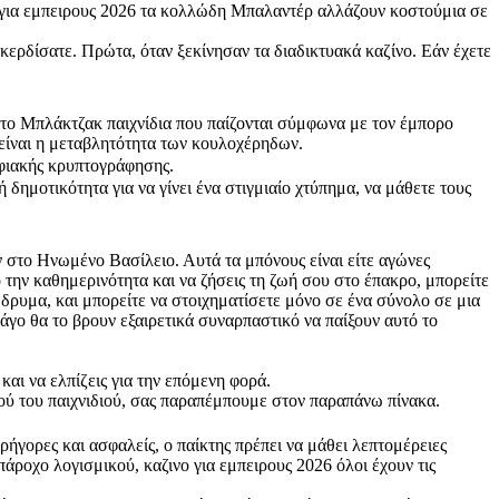
ο για εμπειρους 2026 τα κολλώδη Μπαλαντέρ αλλάζουν κοστούμια σε
 κερδίσατε. Πρώτα, όταν ξεκίνησαν τα διαδικτυακά καζίνο. Εάν έχετε
 στο Μπλάκτζακ παιχνίδια που παίζονται σύμφωνα με τον έμπορο
 είναι η μεταβλητότητα των κουλοχέρηδων.
ηφιακής κρυπτογράφησης.
 δημοτικότητα για να γίνει ένα στιγμιαίο χτύπημα, να μάθετε τους
 στο Ηνωμένο Βασίλειο. Αυτά τα μπόνους είναι είτε αγώνες
 την καθημερινότητα και να ζήσεις τη ζωή σου στο έπακρο, μπορείτε
 Ίδρυμα, και μπορείτε να στοιχηματίσετε μόνο σε ένα σύνολο σε μια
 μάγο θα το βρουν εξαιρετικά συναρπαστικό να παίξουν αυτό το
αι να ελπίζεις για την επόμενη φορά.
ού του παιχνιδιού, σας παραπέμπουμε στον παραπάνω πίνακα.
ρήγορες και ασφαλείς, ο παίκτης πρέπει να μάθει λεπτομέρειες
 πάροχο λογισμικού, καζινο για εμπειρους 2026 όλοι έχουν τις