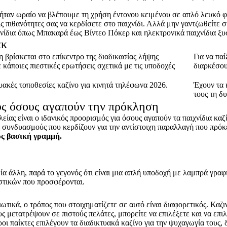
ήταν ωραίο να βλέπουμε τη χρήση έντονου κειμένου σε απλό λευκό φ
 πιθανότητες σας να κερδίσετε στο παιχνίδι. Αλλά μην γαντζωθείτε στ
ιχνίδια όπως Μπακαρά έως Βίντεο Πόκερ και ηλεκτρονικά παιχνίδια ξυ
ακ
βρίσκεται στο επίκεντρο της διαδικασίας λήψης
Για να παί
κάποιες πιεστικές ερωτήσεις σχετικά με τις υποδοχές
διαρκέσου
υακές τοποθεσίες καζίνο για κινητά τηλέφωνα 2026.
Έχουν τα 
τους τη δυ
λους όσους αγαπούν την πρόκληση
είας είναι ο ιδανικός προορισμός για όσους αγαπούν τα παιχνίδια καζ
ς συνδυασμούς που κερδίζουν για την αντίστοιχη παραλλαγή που πρόκε
ως βασική γραμμή.
ία άλλη, παρά το γεγονός ότι είναι μια απλή υποδοχή με λαμπρά γραφ
ιστικών που προσφέρονται.
ωτικά, ο τρόπος που στοιχηματίζετε σε αυτό είναι διαφορετικός. Κα
ς μετατρέψουν σε πιστούς πελάτες, μπορείτε να επιλέξετε και να επι
εροι παίκτες επιλέγουν τα διαδικτυακά καζίνο για την ψυχαγωγία τους