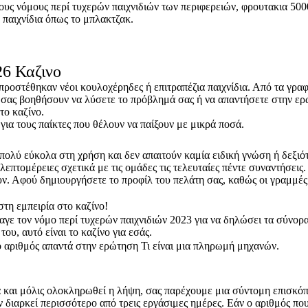
 τους νόμους περί τυχερών παιχνιδιών των περιφερειών, φρουτακια 500
παιχνίδια όπως το μπλακτζακ.
6 Καζινο
προστέθηκαν νέοι κουλοχέρηδες ή επιτραπέζια παιχνίδια. Από τα γραφι
σας βοηθήσουν να λύσετε το πρόβλημά σας ή να απαντήσετε στην ερώ
το καζίνο.
 για τους παίκτες που θέλουν να παίξουν με μικρά ποσά.
πολύ εύκολα στη χρήση και δεν απαιτούν καμία ειδική γνώση ή δεξιότ
πτομέρειες σχετικά με τις ομάδες τις τελευταίες πέντε συναντήσεις. 
υν. Αφού δημιουργήσετε το προφίλ του πελάτη σας, καθώς οι γραμμές
στη εμπειρία στο καζίνο!
γε τον νόμο περί τυχερών παιχνιδιών 2023 για να δηλώσει τα σύνορα 
του, αυτό είναι το καζίνο για εσάς.
ο αριθμός απαντά στην ερώτηση Τι είναι μια πληρωμή μηχανών.
τά και μόλις ολοκληρωθεί η λήψη, σας παρέχουμε μια σύντομη επισκ
εν διαρκεί περισσότερο από τρεις εργάσιμες ημέρες. Εάν ο αριθμός π