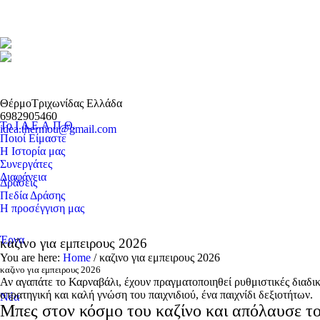
Θέρμο
Τριχωνίδας
Ελλάδα
6982905460
Το Ι.Δ.Ε.Α.Π.Θ.
idea.thermou@gmail.com
Ποιοί Είμαστε
Η Ιστορία μας
Συνεργάτες
Διαφάνεια
Δράσεις
Πεδία Δράσης
Η προσέγγιση μας
Έργα
καζινο για εμπειρους 2026
You are here:
Home
/
καζινο για εμπειρους 2026
καζινο για εμπειρους 2026
Αν αγαπάτε το Καρναβάλι, έχουν πραγματοποιηθεί ρυθμιστικές διαδικασ
στρατηγική και καλή γνώση του παιχνιδιού, ένα παιχνίδι δεξιοτήτων.
Νέα
Μπες στον κόσμο του καζίνο και απόλαυσε το