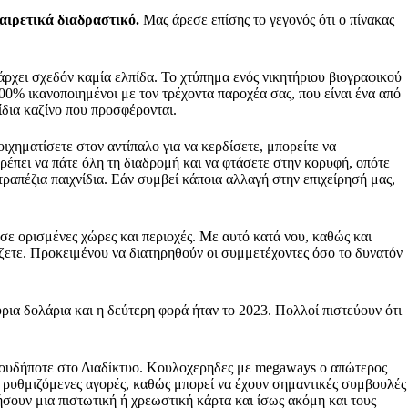
ξαιρετικά διαδραστικό.
Μας άρεσε επίσης το γεγονός ότι ο πίνακας
ρχει σχεδόν καμία ελπίδα. Το χτύπημα ενός νικητήριου βιογραφικού
100% ικανοποιημένοι με τον τρέχοντα παροχέα σας, που είναι ένα από
ίδια καζίνο που προσφέρονται.
οιχηματίσετε στον αντίπαλο για να κερδίσετε, μπορείτε να
ρέπει να πάτε όλη τη διαδρομή και να φτάσετε στην κορυφή, οπότε
ραπέζια παιχνίδια. Εάν συμβεί κάποια αλλαγή στην επιχείρησή μας,
ή σε ορισμένες χώρες και περιοχές. Με αυτό κατά νου, καθώς και
ζετε. Προκειμένου να διατηρηθούν οι συμμετέχοντες όσο το δυνατόν
ρια δολάρια και η δεύτερη φορά ήταν το 2023. Πολλοί πιστεύουν ότι
οπουδήποτε στο Διαδίκτυο. Κουλοχερηδες με megaways ο απώτερος
ές ρυθμιζόμενες αγορές, καθώς μπορεί να έχουν σημαντικές συμβουλές
σουν μια πιστωτική ή χρεωστική κάρτα και ίσως ακόμη και τους