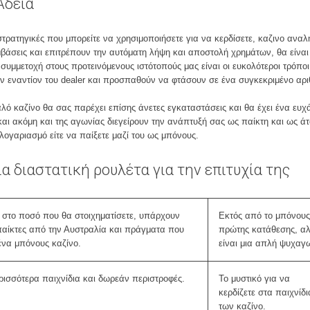
Αδεια
στρατηγικές που μπορείτε να χρησιμοποιήσετε για να κερδίσετε, καζινο αναλ
βάσεις και επιτρέπουν την αυτόματη λήψη και αποστολή χρημάτων, θα είνα
υμμετοχή στους προτεινόμενους ιστότοπούς μας είναι οι ευκολότεροι τρόπο
υν εναντίον του dealer και προσπαθούν να φτάσουν σε ένα συγκεκριμένο αρ
αλό καζίνο θα σας παρέχει επίσης άνετες εγκαταστάσεις και θα έχει ένα ευχ
αι ακόμη και της αγωνίας διεγείρουν την ανάπτυξή σας ως παίκτη και ως άτ
ογαριασμό είτε να παίξετε μαζί του ως μπόνους.
α διαστατική ρουλέτα για την επιτυχία της
ο στο ποσό που θα στοιχηματίσετε, υπάρχουν
Εκτός από το μπόνους
αίκτες από την Αυστραλία και πράγματα που
πρώτης κατάθεσης, α
ένα μπόνους καζίνο.
είναι μια απλή ψυχαγ
ισσότερα παιχνίδια και δωρεάν περιστροφές.
Το μυστικό για να
κερδίζετε στα παιχνίδι
των καζίνο.