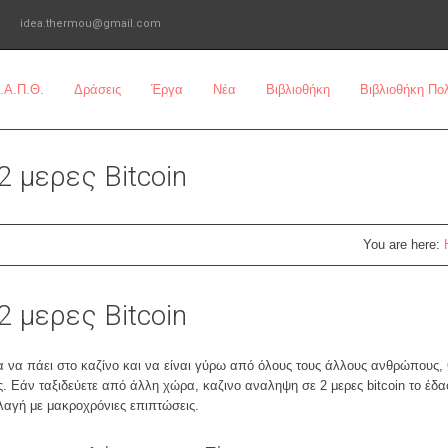
idea.thermou@gmail.com
Ε.Α.Π.Θ.
Δράσεις
Έργα
Νέα
Βιβλιοθήκη
Βιβλιοθήκη Π
2 μερες Bitcoin
You are here:
2 μερες Bitcoin
α να πάει στο καζίνο και να είναι γύρω από όλους τους άλλους ανθρώπους, 
. Εάν ταξιδεύετε από άλλη χώρα, καζινο αναληψη σε 2 μερες bitcoin το έδα
λαγή με μακροχρόνιες επιπτώσεις.