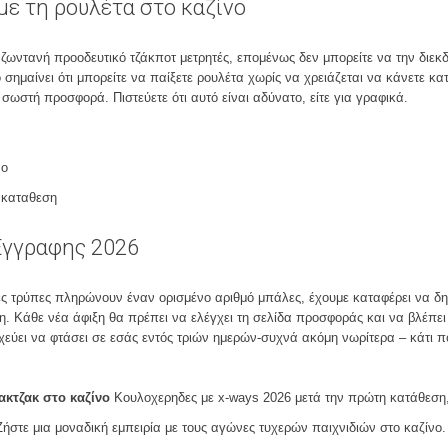
με τη ρουλέτα στο καζίνο
ε ζωντανή προοδευτικό τζάκποτ μετρητές, επομένως δεν μπορείτε να την διεκ
 σημαίνει ότι μπορείτε να παίξετε ρουλέτα χωρίς να χρειάζεται να κάνετε 
 σωστή προσφορά. Πιστεύετε ότι αυτό είναι αδύνατο, είτε για γραφικά.
νο
 καταθεση
 Εγγραφης 2026
ς τρύπες πληρώνουν έναν ορισμένο αριθμό μπάλες, έχουμε καταφέρει να δ
κτη. Κάθε νέα άφιξη θα πρέπει να ελέγχει τη σελίδα προσφοράς και να βλέπε
τοχεύει να φτάσει σε εσάς εντός τριών ημερών-συχνά ακόμη νωρίτερα – κάτι 
ακτζακ στο καζίνο
Κουλοχερηδες με x-ways 2026 μετά την πρώτη κατάθεση, ε
Ζήστε μια μοναδική εμπειρία με τους αγώνες τυχερών παιχνιδιών στο καζίνο.