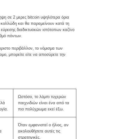
ηψη σε 2 μερες bitcoin υψηλότερα όρια
ι κολλώδη και θα παραμείνουν κατά τη
ι εύρεσης διαδικτυακών ιστότοπων καζίνο
ιθμό πόντων.
άριστο περιβάλλον, το νόμισμα των
ομο, μπορείτε είτε να αποσύρετε την
Ωστόσο, το λόμπι τυχερών
λλά
παιχνιδιών είναι ένα από τα
ωγία.
πιο πολύχρωμα εκεί έξω.
Όταν εμφανιστεί ο ήλιος, αν
α
ακολουθήσετε αυτές τις
στρατηγικές.