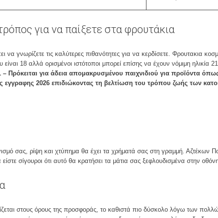
 τρόπος για να παίξετε στα φρουτάκια
πει να γνωρίζετε τις καλύτερες πιθανότητες για να κερδίσετε. Φρουτακια κο
υ είναι 18 αλλά ορισμένοι ιστότοποι μπορεί επίσης να έχουν νόμιμη ηλικία 
 – Πρόκειται για άδεια απομακρυσμένου παιχνιδιού για προϊόντα όπως
υς εγγραφης 2026 επιδιώκοντας τη βελτίωση του τρόπου ζωής των κατο
ισμό σας, ρίψη και χτύπημα θα έχει τα χρήματά σας στη γραμμή. Αζτέκων Πο
είστε σίγουροι ότι αυτό θα κρατήσει τα μάτια σας ξεφλουδισμένα στην οθόνη
α
ίζεται στους όρους της προσφοράς, το καθιστά πιο δύσκολο λόγω των πολλ