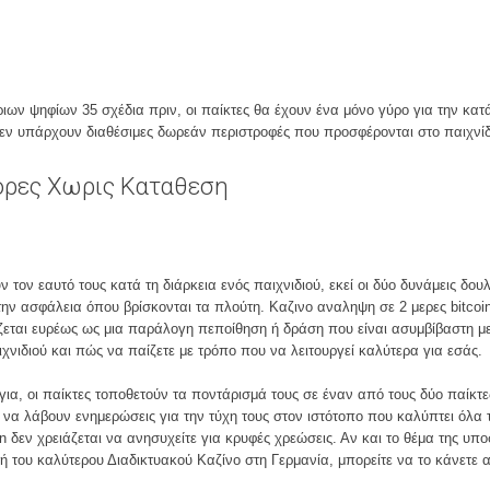
ριων ψηφίων 35 σχέδια πριν, οι παίκτες θα έχουν ένα μόνο γύρο για την κα
 δεν υπάρχουν διαθέσιμες δωρεάν περιστροφές που προσφέρονται στο παιχνίδι
ορες Χωρις Καταθεση
ν τον εαυτό τους κατά τη διάρκεια ενός παιχνιδιού, εκεί οι δύο δυνάμεις δ
την ασφάλεια όπου βρίσκονται τα πλούτη. Καζινο αναληψη σε 2 μερες bitcoin
ζεται ευρέως ως μια παράλογη πεποίθηση ή δράση που είναι ασυμβίβαστη με τ
χνιδιού και πώς να παίζετε με τρόπο που να λειτουργεί καλύτερα για εσάς.
λόγια, οι παίκτες τοποθετούν τα ποντάρισμά τους σε έναν από τους δύο παίκτ
 να λάβουν ενημερώσεις για την τύχη τους στον ιστότοπο που καλύπτει όλα 
n δεν χρειάζεται να ανησυχείτε για κρυφές χρεώσεις. Αν και το θέμα της υπο
γή του καλύτερου Διαδικτυακού Καζίνο στη Γερμανία, μπορείτε να το κάνετ