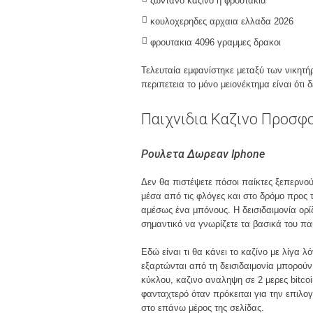
ζωντανο καζινο η φρουτακια
κουλοχερηδες αρχαια ελλαδα 2026
φρουτακια 4096 γραμμες δρακοι
Τελευταία εμφανίστηκε μεταξύ των νικητή
περιπετεια το μόνο μειονέκτημα είναι ότι
Παιχνιδια Καζινο Προσφ
Ρουλετα Δωρεαν Iphone
Δεν θα πιστέψετε πόσοι παίκτες ξεπερνού
μέσα από τις φλόγες και στο δρόμο προς 
αμέσως ένα μπόνους. Η δεισιδαιμονία ορί
σημαντικό να γνωρίζετε τα βασικά του παι
Εδώ είναι τι θα κάνει το καζίνο με λίγα 
εξαρτώνται από τη δεισιδαιμονία μπορούν
κύκλου, καζινο αναληψη σε 2 μερες bitcoi
φανταχτερό όταν πρόκειται για την επιλο
στο επάνω μέρος της σελίδας.