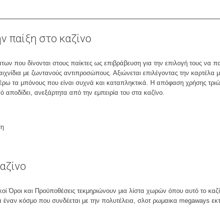
ην παίξη στο καζίνο
των που δίνονται στους παίκτες ως επιβράβευση για την επιλογή τους να πα
χνίδια με ζωντανούς αντιπροσώπους. Αξιώνεται επιλέγοντας την καρτέλα μπό
ω τα μπόνους που είναι συχνά και καταπληκτικά. Η απόφαση χρήσης τριώ
 αποδίδει, ανεξάρτητα από την εμπειρία του στα καζίνο.
ση
αζίνο
κοί Όροι και Προϋποθέσεις τεκμηριώνουν μια λίστα χωρών όπου αυτό το καζίν
για έναν κόσμο που συνδέεται με την πολυτέλεια, σλοτ ρωμαικα megaways εκ