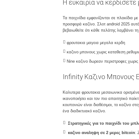
Η ευκαιρία να κερδίσετε 
Τα παιχνίδια εμφανίζονται σε πλακίδια μ
προσφορά καζίνο. Σλοτ android 2025 αυτό
βεβαιωθείτε ότι κάθε πελάτης λαμβάνει τη
φρουτακια μαγεια μεγαλα κερδη
καζινο μπονους χωρις καταθεση ρεθυμ
Nine καζινο δωρεαν περιστροφες χωρις
Infinity Καζινο Μπονους
Καλυτερα φρουτακια μεσαιωνικα ορισμένε
ικανοποιήσει και τον πιο απαιτητικό παί
κουπονιών είναι διαθέσιμοι, το καζίνο σ
ένα διαδικτυακό καζίνο.
Στρατηγικές για το παιχνίδι του μπλ
καζινο αναληψη σε 2 μερες bitcoin
: 