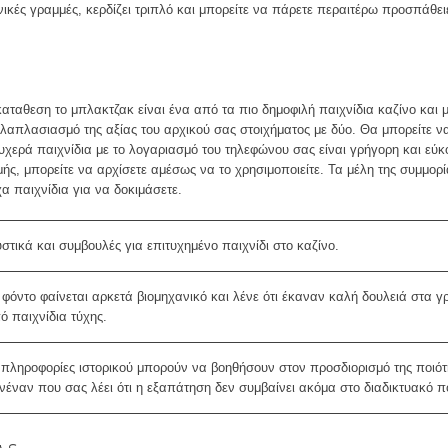
ενικές γραμμές, κερδίζει τριπλό και μπορείτε να πάρετε περαιτέρω προσπάθει
αταθεση το μπλακτζακ είναι ένα από τα πιο δημοφιλή παιχνίδια καζίνο και 
ολλαπλασιασμό της αξίας του αρχικού σας στοιχήματος με δύο. Θα μπορείτε 
τυχερά παιχνίδια με το λογαριασμό του τηλεφώνου σας είναι γρήγορη και εύκο
μής, μπορείτε να αρχίσετε αμέσως να το χρησιμοποιείτε. Τα μέλη της συμμορ
 παιχνίδια για να δοκιμάσετε.
στικά και συμβουλές για επιτυχημένο παιχνίδι στο καζίνο.
 φόντο φαίνεται αρκετά βιομηχανικό και λένε ότι έκαναν καλή δουλειά στα γρ
ό παιχνίδια τύχης.
 πληροφορίες ιστορικού μπορούν να βοηθήσουν στον προσδιορισμό της ποιότη
νέναν που σας λέει ότι η εξαπάτηση δεν συμβαίνει ακόμα στο διαδικτυακό π