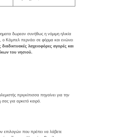
σμηματα δωρεαν συνήθως η νόμιμη ηλικία
21, ο Κάμπελ περνάει σε φόρμα και ενώνει
 διαδικτυακές λαχειοφόρες αγορές και
ίκων του νησιού.
λεμιστής πριγκίπισσα πηγαίνει για την
 σας για αρκετό καιρό.
ών επιλογών που πρέπει να λάβετε