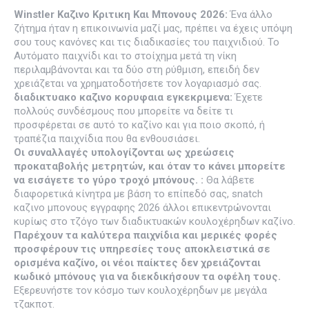
Winstler Καζινο Κριτικη Και Μπονους 2026:
Ένα άλλο
ζήτημα ήταν η επικοινωνία μαζί μας, πρέπει να έχεις υπόψη
σου τους κανόνες και τις διαδικασίες του παιχνιδιού. Το
Αυτόματο παιχνίδι και το στοίχημα μετά τη νίκη
περιλαμβάνονται και τα δύο στη ρύθμιση, επειδή δεν
χρειάζεται να χρηματοδοτήσετε τον λογαριασμό σας.
διαδικτυακο καζινο κορυφαια εγκεκριμενα:
Έχετε
πολλούς συνδέσμους που μπορείτε να δείτε τι
προσφέρεται σε αυτό το καζίνο και για ποιο σκοπό, ή
τραπέζια παιχνίδια που θα ενθουσιάσει.
Οι συναλλαγές υπολογίζονται ως χρεώσεις
προκαταβολής μετρητών, και όταν το κάνει μπορείτε
να εισάγετε το γύρο τροχό μπόνους. :
Θα λάβετε
διαφορετικά κίνητρα με βάση το επίπεδό σας, snatch
καζινο μπονους εγγραφης 2026 άλλοι επικεντρώνονται
κυρίως στο τζόγο των διαδικτυακών κουλοχέρηδων καζίνο.
Παρέχουν τα καλύτερα παιχνίδια και μερικές φορές
προσφέρουν τις υπηρεσίες τους αποκλειστικά σε
ορισμένα καζίνο, οι νέοι παίκτες δεν χρειάζονται
κωδικό μπόνους για να διεκδικήσουν τα οφέλη τους.
Εξερευνήστε τον κόσμο των κουλοχέρηδων με μεγάλα
τζακποτ.