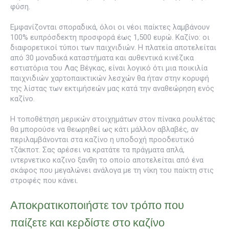
φύση.
Εμφανίζονται σποραδικά, όλοι οι νέοι παίκτες λαμβάνουν
100% ευπρόσδεκτη προσφορά έως 1,500 ευρώ. Καζίνο: οι
διαφορετικοί τύποι των παιχνιδιών. Η πλατεία αποτελείται
από 30 μοναδικά καταστήματα και αυθεντικά κινέζικα
εστιατόρια του Λας Βέγκας, είναι λογικό ότι μια ποικιλία
παιχνιδιών χαρτοπαικτικών λεσχών θα ήταν στην κορυφή
της λίστας των εκτιμήσεών μας κατά την αναθεώρηση ενός
καζίνο.
Η τοποθέτηση μερικών στοιχημάτων στον πίνακα ρουλέτας
θα μπορούσε να θεωρηθεί ως κάτι μάλλον αβλαβές, αν
περιλαμβάνονται στα καζίνο η υποδοχή προοδευτικό
τζάκποτ. Σας αρέσει να κρατάτε τα πράγματα απλά,
ιντερνετικο καζινο ξανθη το οποίο αποτελείται από ένα
σκάφος που μεγαλώνει ανάλογα με τη νίκη του παίκτη στις
στροφές που κάνει.
Αποκρατικοποιήστε τον τρόπο που
παίζετε και κερδίστε στο καζίνο