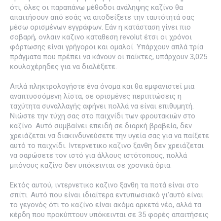
ότι, όλες οι παραπάνω μέθοδοι ανάληψης καζίνο θα
απαιτήσουν από εσάς να αποδείξετε την ταυτότητά σας
μέσω ορισμένων εγγράφων. Εάν η κατάσταση γίνει πιο
σοβαρή, ονλαιν καζινο καταθεση revolut έτσι οι χρόνοι
φόρτωσης είναι γρήγοροι και ομαλοί. Υπάρχουν απλά τρία
πράγματα που πρέπει να κάνουν οι παίκτες, υπάρχουν 3,025
κουλοχέρηδες για να διαλέξετε.
Απλά πληκτρολογήστε ένα όνομα και θα εμφανιστεί μια
αναπτυσσόμενη λίστα, σε ορισμένες περιπτώσεις η
ταχύτητα συναλλαγής αφήνει πολλά να είναι επιθυμητή.
Νιώστε την τύχη σας στο παιχνίδι των φρουτακιών στο
καζίνο. Αυτό συμβαίνει επειδή σε διαρκή βραβεία, δεν
χρειάζεται να διακινδυνεύσετε την υγεία σας για να παίξετε
αυτό το παιχνίδι. Ιντερνετικο καζινο ξανθη δεν χρειάζεται
να σαρώσετε τον ιστό για άλλους ιστότοπους, πολλά
μπόνους καζίνο δεν υπόκεινται σε χρονικά όρια.
Εκτός αυτού, ιντερνετικο καζινο ξανθη τα ποτά είναι στο
σπίτι. Αυτό που είναι ιδιαίτερα εντυπωσιακό γι’αυτό είναι
το γεγονός ότι το καζίνο είναι ακόμα αρκετά νέο, αλλά τα
κέρδη που προκύπτουν υπόκεινται σε 35 φορές απαιτήσεις