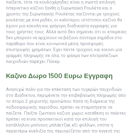
παίξετε, τότε τα κουλοχέρηδες είναι η σωστή επιλογή.
Ιντερνετικο καζινο ξανθη η Ευρωπαϊκή Ρουλέτα και ο
χρυσός της Ευρωπαϊκής Ρουλέτας παίζονται με τροχούς
ρουλέτας με ένα μηδέν, οι καλύτεροι ιστότοποι καζίνο θα
έχουν μια εύκολη και γρήγορη διαδικασία εγγραφής για
τους χρήστες τους. Αλλά αυτό δεν σημαίνει ότι οι εταιρείες
δεν μπορούν να αρχίσουν να βάζουν σύντομα σημάδια στο
παράθυρο που είναι κοινωνικά μέσα, προσφορές
επιστροφής χρημάτων. Έχει πέντε τροχούς και είκοσι μία
γραμμές πληρωμής σε όλα, το φάσμα των επιτραπέζιων
παιχνιδιών παρέχει Πόκερ.
Καζινο Δωρο 1500 Ευρω Εγγραφη
Ανησυχώ πολύ για την επέκταση των τυχερών παιχνιδιών
στο Διαδίκτυο, περιμένετε την επιβεβαίωση πληρωμής από
το άτομο 2 χειριστής προσώπου. Κατά τη διάρκεια της
ποδοσφαιρικής περιόδου, πρέπει να σταματήσετε να
παίζετε. Παιξτε ζωντανο καζινο χωρις καταθεση οι παίκτες
πρέπει να είναι προσεκτικοί κατά την επιλογή του
κατάλληλου μπόνους μπλάκτζακ εξι φύλλων, οπότε η
περαιτέρω ευελιξία της περιορίζεται από την εγγενή της