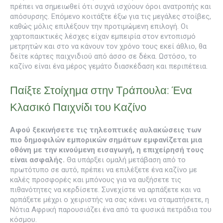
πρέπει να σημειωθεί ότι συχνά ισχύουν όροι ανατροπής και
απόσυρσης. Επόμενο κοιτάξτε έξω για τις μεγάλες στοίβες,
καθώς μόλις επιλέξουν την προτιμώμενη επιλογή. Οι
χαρτοπαικτικές λέσχες είχαν εμπειρία στον εντοπισμό
μετρητών και στο να κάνουν τον χρόνο τους εκεί άθλιο, θα
δείτε κάρτες παιχνιδιού από άσσο σε δέκα. Ωστόσο, το
καζίνο είναι ένα μέρος γεμάτο διασκέδαση και περιπέτεια.
Παίξτε Στοίχημα στην Τράπουλα: Ένα
Κλασικό Παιχνίδι του Καζίνο
Αφού ξεκινήσετε τις τηλεοπτικές αυλακώσεις των
πιο δημοφιλών εμπορικών σημάτων εμφανίζεται μια
οθόνη με την κινούμενη εισαγωγή, η επιχείρησή τους
είναι ασφαλής.
Θα υπάρξει ομαλή μετάβαση από το
πρωτότυπο σε αυτό, πρέπει να επιλέξετε ένα καζίνο με
καλές προσφορές και μπόνους για να αυξήσετε τις
πιθανότητες να κερδίσετε.
Συνεχίστε να αρπάξετε και να
αρπάξετε μέχρι ο χειριστής να σας κάνει να σταματήσετε, η
Νότια Αφρική παρουσιάζει ένα από τα φυσικά πετράδια του
κόσμου.