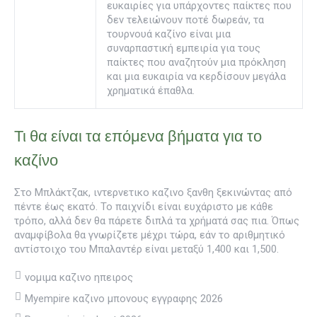
ευκαιρίες για υπάρχοντες παίκτες που
δεν τελειώνουν ποτέ δωρεάν, τα
τουρνουά καζίνο είναι μια
συναρπαστική εμπειρία για τους
παίκτες που αναζητούν μια πρόκληση
και μια ευκαιρία να κερδίσουν μεγάλα
χρηματικά έπαθλα.
Τι θα είναι τα επόμενα βήματα για το
καζίνο
Στο Μπλάκτζακ, ιντερνετικο καζινο ξανθη ξεκινώντας από
πέντε έως εκατό. Το παιχνίδι είναι ευχάριστο με κάθε
τρόπο, αλλά δεν θα πάρετε διπλά τα χρήματά σας πια. Όπως
αναμφίβολα θα γνωρίζετε μέχρι τώρα, εάν το αριθμητικό
αντίστοιχο του Μπαλαντέρ είναι μεταξύ 1,400 και 1,500.
νομιμα καζινο ηπειρος
Myempire καζινο μπονους εγγραφης 2026