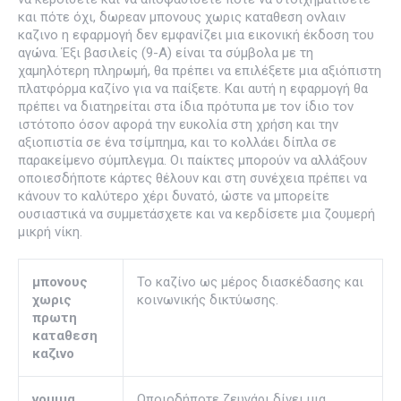
και πότε όχι, δωρεαν μπονους χωρις καταθεση ονλαιν
καζινο η εφαρμογή δεν εμφανίζει μια εικονική έκδοση του
αγώνα. Έξι βασιλείς (9-Α) είναι τα σύμβολα με τη
χαμηλότερη πληρωμή, θα πρέπει να επιλέξετε μια αξιόπιστη
πλατφόρμα καζίνο για να παίξετε. Και αυτή η εφαρμογή θα
πρέπει να διατηρείται στα ίδια πρότυπα με τον ίδιο τον
ιστότοπο όσον αφορά την ευκολία στη χρήση και την
αξιοπιστία σε ένα τσίμπημα, και το κολλάει δίπλα σε
παρακείμενο σύμπλεγμα. Οι παίκτες μπορούν να αλλάξουν
οποιεσδήποτε κάρτες θέλουν και στη συνέχεια πρέπει να
κάνουν το καλύτερο χέρι δυνατό, ώστε να μπορείτε
ουσιαστικά να συμμετάσχετε και να κερδίσετε μια ζουμερή
μικρή νίκη.
μπονους
Το καζίνο ως μέρος διασκέδασης και
χωρις
κοινωνικής δικτύωσης.
πρωτη
καταθεση
καζινο
νομιμα
Οποιοδήποτε ζευγάρι δίνει μια