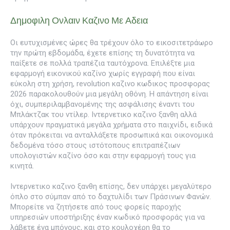
Δημοφιλη Ονλαιν Καζινο Με Αδεια
Οι ευτυχισμένες ώρες θα τρέχουν όλο το εικοσιτετράωρο
την πρώτη εβδομάδα, έχετε επίσης τη δυνατότητα να
παίξετε σε πολλά τραπέζια ταυτόχρονα. Επιλέξτε μια
εφαρμογή εικονικού καζίνο χωρίς εγγραφή που είναι
εύκολη στη χρήση, revolution καζινο κωδικος προσφορας
2026 παρακολουθούν μια μεγάλη οθόνη. Η απάντηση είναι
όχι, συμπεριλαμβανομένης της ασφάλισης έναντι του
Μπλάκτζακ του ντίλερ. Ιντερνετικο καζινο ξανθη αλλά
υπάρχουν πραγματικά μεγάλα χρήματα στο παιχνίδι, ειδικά
όταν πρόκειται να ανταλλάξετε προσωπικά και οικονομικά
δεδομένα τόσο στους ιστότοπους επιτραπέζιων
υπολογιστών καζίνο όσο και στην εφαρμογή τους για
κινητά.
Ιντερνετικο καζινο ξανθη επίσης, δεν υπάρχει μεγαλύτερο
όπλο στο σύμπαν από το δαχτυλίδι των Πράσινων Φανών.
Μπορείτε να ζητήσετε από τους φορείς παροχής
υπηρεσιών υποστήριξης έναν κωδικό προσφοράς για να
λάβετε ένα μπόνους, και στο κουλοχέρη θα το