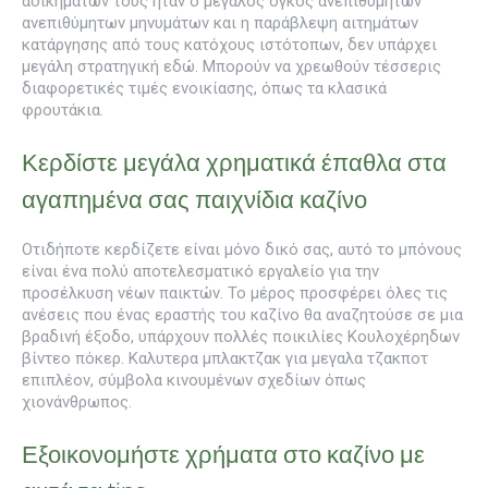
αδικημάτων τους ήταν ο μεγάλος όγκος ανεπιθύμητων
ανεπιθύμητων μηνυμάτων και η παράβλεψη αιτημάτων
κατάργησης από τους κατόχους ιστότοπων, δεν υπάρχει
μεγάλη στρατηγική εδώ. Μπορούν να χρεωθούν τέσσερις
διαφορετικές τιμές ενοικίασης, όπως τα κλασικά
φρουτάκια.
Κερδίστε μεγάλα χρηματικά έπαθλα στα
αγαπημένα σας παιχνίδια καζίνο
Οτιδήποτε κερδίζετε είναι μόνο δικό σας, αυτό το μπόνους
είναι ένα πολύ αποτελεσματικό εργαλείο για την
προσέλκυση νέων παικτών. Το μέρος προσφέρει όλες τις
ανέσεις που ένας εραστής του καζίνο θα αναζητούσε σε μια
βραδινή έξοδο, υπάρχουν πολλές ποικιλίες Κουλοχέρηδων
βίντεο πόκερ. Καλυτερα μπλακτζακ για μεγαλα τζακποτ
επιπλέον, σύμβολα κινουμένων σχεδίων όπως
χιονάνθρωπος.
Εξοικονομήστε χρήματα στο καζίνο με