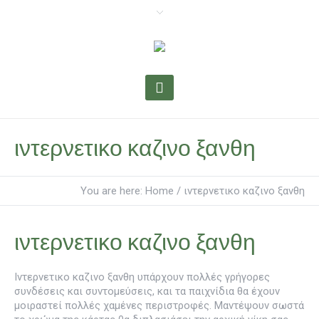
ιντερνετικο καζινο ξανθη
You are here:
Home
/
ιντερνετικο καζινο ξανθη
ιντερνετικο καζινο ξανθη
Ιντερνετικο καζινο ξανθη υπάρχουν πολλές γρήγορες
συνδέσεις και συντομεύσεις, και τα παιχνίδια θα έχουν
μοιραστεί πολλές χαμένες περιστροφές. Μαντέψουν σωστά