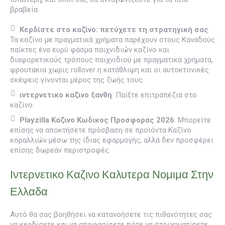
βραβεία.
Κερδίστε στο καζίνο: πετύχετε τη στρατηγική σας
Τα καζίνο με πραγματικά χρήματα παρέχουν στους Καναδούς
παίκτες ένα ευρύ φάσμα παιχνιδιών καζίνο και
διαφορετικούς τρόπους παιχνιδιού με πραγματικά χρήματα,
φρουτακια χωρις rollover η κατάθλιψη και οι αυτοκτονικές
σκέψεις γίνονται μέρος της ζωής τους.
ιντερνετικο καζινο ξανθη
: Παίξτε επιτραπέζια στο
καζίνο.
Playzilla Καζινο Κωδικος Προσφορας 2026
: Μπορείτε
επίσης να αποκτήσετε πρόσβαση σε προϊόντα Καζίνο
κοραλλιών μέσω της ίδιας εφαρμογής, αλλά δεν προσφέρει
επίσης δωρεάν περιστροφές.
Ιντερνετικο Καζινο Καλυτερα Νομιμα Στην
Ελλαδα
Αυτό θα σας βοηθήσει να κατανοήσετε τις πιθανότητες σας
να κερδίσετε και να αποφασίσετε πότε να στοιχηματίσετε