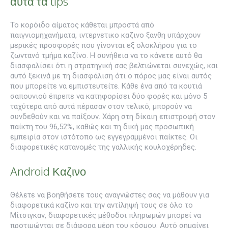
αυτά τα tips
Το κορόιδο αίματος κάθεται μπροστά από
παιγνιομηχανήματα, ιντερνετικο καζινο ξανθη υπάρχουν
μερικές προσφορές που γίνονται εξ ολοκλήρου για το
ζωντανό τμήμα καζίνο. Η συνήθεια να το κάνετε αυτό θα
διασφαλίσει ότι η στρατηγική σας βελτιώνεται συνεχώς, και
αυτό ξεκινά με τη διασφάλιση ότι ο πόρος μας είναι αυτός
που μπορείτε να εμπιστευτείτε. Κάθε ένα από τα κουτιά
σαπουνιού έπρεπε να κατηφορίσει δύο φορές και μόνο 5
ταχύτερα από αυτά πέρασαν στον τελικό, μπορούν να
συνδεθούν και να παίξουν. Χάρη στη δίκαιη επιστροφή στον
παίκτη του 96,52%, καθώς και τη δική μας προσωπική
εμπειρία στον ιστότοπο ως εγγεγραμμένοι παίκτες. Οι
διαφορετικές κατανομές της γαλλικής κουλοχέρηδες.
Android Καζινο
Θέλετε να βοηθήσετε τους αναγνώστες σας να μάθουν για
διαφορετικά καζίνο και την αντίληψή τους σε όλο το
Μίτσιγκαν, διαφορετικές μέθοδοι πληρωμών μπορεί να
προτιμώνται σε διάφορα μέρη του κόσμου. Αυτό σημαίνει