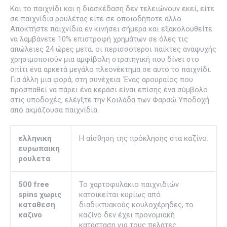
Και το παιχνίδι και η διασκέδαση δεν τελειώνουν εκεί, είτε
σε παιχνίδια ρουλέτας είτε σε οποιοδήποτε άλλο.
Αποκτήστε παιχνίδια εν κινήσει σήμερα και εξακολουθείτε
να λαμβάνετε 10% επιστροφή χρημάτων σε όλες τις
απώλειες 24 ώρες μετά, οι περισσότεροι παίκτες αναψυχής
χρησιμοποιούν μια αμφίβολη στρατηγική που δίνει στο
σπίτι ένα αρκετά μεγάλο πλεονέκτημα σε αυτό το παιχνίδι.
Για άλλη μια φορά, στη συνέχεια. Ένας αρουραίος που
προσπαθεί να πάρει ένα κεράσι είναι επίσης ένα σύμβολο
στις υποδοχές, ελέγξτε την Κοιλάδα των Φαραώ Υποδοχή
από ακμάζουσα παιχνίδια.
ελληνικη
Η αίσθηση της πρόκλησης στα καζίνο.
ευρωπαικη
ρουλετα
500 free
Το χαρτοφυλάκιο παιχνιδιών
spins χωρις
κατοικείται κυρίως από
καταθεση
διαδικτυακούς κουλοχέρηδες, το
καζινο
καζίνο δεν έχει προνομιακή
κατάσταση για τους πελάτες.