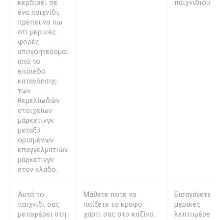
κερδίσει σε
παιχνιδιού.
ένα παιχνίδι,
πρέπει να πω
ότι μερικές
φορές
απογοητεύομαι
από το
επίπεδο
κατανόησης
των
θεμελιωδών
στοιχείων
μάρκετινγκ
μεταξύ
ορισμένων
επαγγελματιών
μάρκετινγκ
στον κλάδο.
Αυτό το
Μάθετε πότε να
Εισαγάγετε
παιχνίδι σας
παίξετε το κρυφό
μερικές
μεταφέρει στη
χαρτί σας στο καζίνο.
λεπτομέρειε