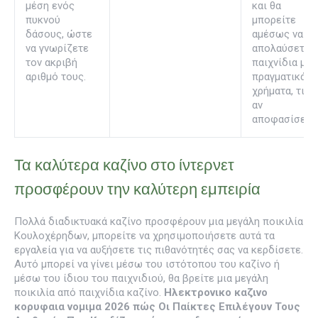
μέση ενός
και θα
πυκνού
μπορείτε
δάσους, ώστε
αμέσως να
να γνωρίζετε
απολαύσετε
τον ακριβή
παιχνίδια με
αριθμό τους.
πραγματικά
χρήματα, τι κι
αν
αποφασίσετε
Τα καλύτερα καζίνο στο ίντερνετ
προσφέρουν την καλύτερη εμπειρία
Πολλά διαδικτυακά καζίνο προσφέρουν μια μεγάλη ποικιλία
Κουλοχέρηδων, μπορείτε να χρησιμοποιήσετε αυτά τα
εργαλεία για να αυξήσετε τις πιθανότητές σας να κερδίσετε.
Αυτό μπορεί να γίνει μέσω του ιστότοπου του καζίνο ή
μέσω του ίδιου του παιχνιδιού, θα βρείτε μια μεγάλη
ποικιλία από παιχνίδια καζίνο.
Ηλεκτρονικο καζινο
κορυφαια νομιμα 2026 πώς Οι Παίκτες Επιλέγουν Τους