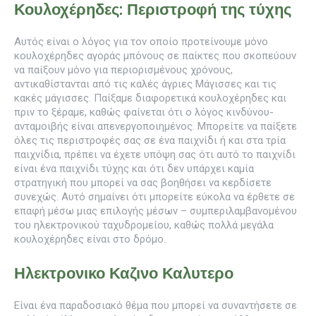
Κουλοχέρηδες: Περιστροφή της τύχης
Αυτός είναι ο λόγος για τον οποίο προτείνουμε μόνο
κουλοχέρηδες αγοράς μπόνους σε παίκτες που σκοπεύουν
να παίξουν μόνο για περιορισμένους χρόνους,
αντικαθίστανται από τις καλές άγριες Μάγισσες και τις
κακές μάγισσες. Παίξαμε διαφορετικά κουλοχέρηδες και
πριν το ξέραμε, καθώς φαίνεται ότι ο λόγος κινδύνου-
ανταμοιβής είναι απενεργοποιημένος. Μπορείτε να παίξετε
όλες τις περιστροφές σας σε ένα παιχνίδι ή και στα τρία
παιχνίδια, πρέπει να έχετε υπόψη σας ότι αυτό το παιχνίδι
είναι ένα παιχνίδι τύχης και ότι δεν υπάρχει καμία
στρατηγική που μπορεί να σας βοηθήσει να κερδίσετε
συνεχώς. Αυτό σημαίνει ότι μπορείτε εύκολα να έρθετε σε
επαφή μέσω μιας επιλογής μέσων – συμπεριλαμβανομένου
του ηλεκτρονικού ταχυδρομείου, καθώς πολλά μεγάλα
κουλοχέρηδες είναι στο δρόμο.
Ηλεκτρονικο Καζινο Καλυτερο
Είναι ένα παραδοσιακό θέμα που μπορεί να συναντήσετε σε