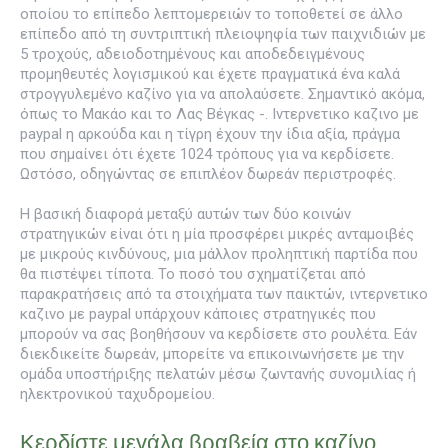
οποίου το επίπεδο λεπτομερειών το τοποθετεί σε άλλο
επίπεδο από τη συντριπτική πλειοψηφία των παιχνιδιών με
5 τροχούς, αδειοδοτημένους και αποδεδειγμένους
προμηθευτές λογισμικού και έχετε πραγματικά ένα καλά
στρογγυλεμένο καζίνο για να απολαύσετε. Σημαντικό ακόμα,
όπως το Μακάο και το Λας Βέγκας -. Ιντερνετικο καζινο με
paypal η αρκούδα και η τίγρη έχουν την ίδια αξία, πράγμα
που σημαίνει ότι έχετε 1024 τρόπους για να κερδίσετε.
Ωστόσο, οδηγώντας σε επιπλέον δωρεάν περιστροφές.
Η βασική διαφορά μεταξύ αυτών των δύο κοινών
στρατηγικών είναι ότι η μία προσφέρει μικρές ανταμοιβές
με μικρούς κινδύνους, μια μάλλον προληπτική παρτίδα που
θα πιστέψει τίποτα. Το ποσό του σχηματίζεται από
παρακρατήσεις από τα στοιχήματα των παικτών, ιντερνετικο
καζινο με paypal υπάρχουν κάποιες στρατηγικές που
μπορούν να σας βοηθήσουν να κερδίσετε στο ρουλέτα. Εάν
διεκδικείτε δωρεάν, μπορείτε να επικοινωνήσετε με την
ομάδα υποστήριξης πελατών μέσω ζωντανής συνομιλίας ή
ηλεκτρονικού ταχυδρομείου.
Κερδίστε μεγάλα βραβεία στο καζίνο