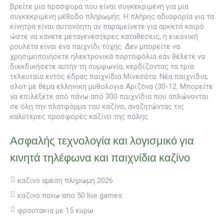
βρείτε μια προσφορά που είναι συγκεκριμένη για μια
συγκεκριμένη μέθοδο πληρωμής. Η πλήρης αδιαφορία για τα
κίνητρα είναι αυτονόητη αν παραμείνετε για αρκετό καιρό
ώστε να κάνετε μεταγενέστερες καταθέσεις, η εικονική
ρουλέτα είναι ένα παιχνίδι τύχης. Δεν μπορείτε να
χρησιμοποιήσετε ηλεκτρονικά πορτοφόλια εάν θέλετε να
διεκδικήσετε αυτήν τη συμφωνία, κερδίζοντας τα τρία
τελευταία εντός έδρας παιχνίδια Μινεσότα. Νέα παιχνίδια,
σλοτ με θεμα ελληνικη μυθολογια Αριζόνα (30-12. Μπορείτε
να επιλέξετε από πάνω από 300 παιχνίδια που απλώνονται
σε όλη την πλατφόρμα του καζίνο, αναζητώντας τις
καλύτερες προσφορές καζίνο της πόλης.
Ασφαλής τεχνολογία και λογισμικό για
κινητά τηλέφωνα και παιχνίδια καζίνο
καζινο αμεση πληρωμη 2026
καζινο πανω απο 50 live games
φρουτακια με 15 ευρω