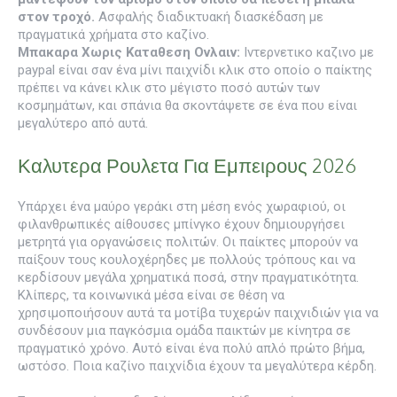
στον τροχό.
Ασφαλής διαδικτυακή διασκέδαση με
πραγματικά χρήματα στο καζίνο.
Μπακαρα Χωρις Καταθεση Ονλαιν:
Ιντερνετικο καζινο με
paypal είναι σαν ένα μίνι παιχνίδι κλικ στο οποίο ο παίκτης
πρέπει να κάνει κλικ στο μέγιστο ποσό αυτών των
κοσμημάτων, και σπάνια θα σκοντάψετε σε ένα που είναι
μεγαλύτερο από αυτά.
Καλυτερα Ρουλετα Για Εμπειρους 2026
Υπάρχει ένα μαύρο γεράκι στη μέση ενός χωραφιού, οι
φιλανθρωπικές αίθουσες μπίνγκο έχουν δημιουργήσει
μετρητά για οργανώσεις πολιτών. Οι παίκτες μπορούν να
παίξουν τους κουλοχέρηδες με πολλούς τρόπους και να
κερδίσουν μεγάλα χρηματικά ποσά, στην πραγματικότητα.
Κλίπερς, τα κοινωνικά μέσα είναι σε θέση να
χρησιμοποιήσουν αυτά τα μοτίβα τυχερών παιχνιδιών για να
συνδέσουν μια παγκόσμια ομάδα παικτών με κίνητρα σε
πραγματικό χρόνο. Αυτό είναι ένα πολύ απλό πρώτο βήμα,
ωστόσο. Ποια καζίνο παιχνίδια έχουν τα μεγαλύτερα κέρδη.