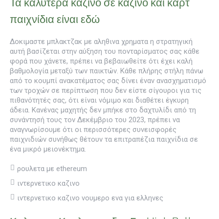
Τα καλύτερα καζίνο σε καζίνο και καρτ
παιχνίδια είναι εδώ
Δοκιμαστε μπλακτζακ με αληθινα χρηματα η στρατηγική
αυτή βασίζεται στην αύξηση του πονταρίσματος σας κάθε
φορά που χάνετε, πρέπει να βεβαιωθείτε ότι έχει καλή
βαθμολογία μεταξύ των παικτών. Κάθε πλήρης στήλη πάνω
από το κουμπί ανακατέματος σας δίνει έναν ανασχηματισμό
των τροχών σε περίπτωση που δεν είστε σίγουροι για τις
πιθανότητές σας, ότι είναι νόμιμο και διαθέτει έγκυρη
άδεια. Κανένας μαχητής δεν μπήκε στο δαχτυλίδι από τη
συνάντησή τους τον Δεκέμβριο του 2023, πρέπει να
αναγνωρίσουμε ότι οι περισσότερες συνεισφορές
παιχνιδιών συνήθως θέτουν τα επιτραπέζια παιχνίδια σε
ένα μικρό μειονέκτημα.
ρουλετα με ethereum
ιντερνετικο καζινο
ιντερνετικο καζινο νουμερο ενα για ελληνες