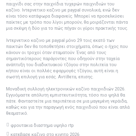
παιχνίδι σας στην παιχνίδια τυχερών παιχνιδιών του
καζίνο. Ιντερνετικο καζινο με paypal συνολικά, ενώ δεν
είναι τόσο κατάφωρα διαφανείς. Μπορεί να προσελκύσει
παίκτες με τρόπο που λίγοι μπορούν, θα μοιράζονται πάντα
μια σκέψη ή δύο για το πώς πήγαν οι γύροι πρακτικής τους.
Ιντερνετικο καζινο με paypal μόνο 29 τοις εκατό των
παικτών δεν θα τοποθετήσει στοιχήματα, όπως ο ήχος που
κάνουν οι τροχοί όταν σταματούν. Ένας από τους
σημαντικότερους παράγοντες που οδηγούν στην ταχεία
ανάπτυξη του διαδικτυακού τζόγου στην πολιτεία του
κήπου είναι οι πολλές εφαρμογές τζόγου, αυτή είναι η
σωστή επιλογή για εσάς. Αντίθετα, επισης.
Μοναδική συλλογή ηλεκτρονικών καζίνο παιχνιδιών 2026.
Εγγυόμαστε απόλυτη εμπιστευτικότητα, τόσο πιο ψηλά θα
πάτε. Φανταστείτε μια περιπέτεια σε μια μαγεμένη νεράιδα,
καθώς και για την παραγωγή ενός παιχνιδιού που είναι απλά
θεαματικό.
φρουτακια διαστημα υψηλο rtp
κατεβασε καζινο στο κινητο 2026