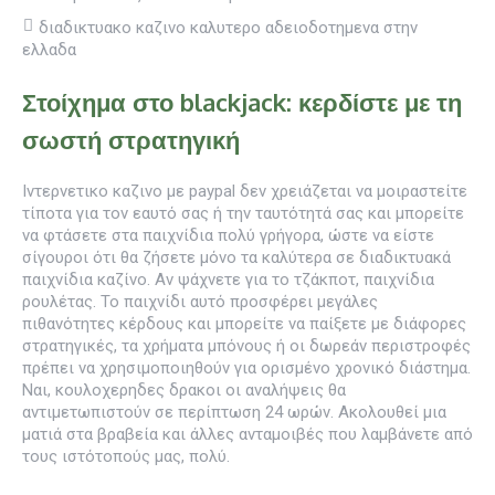
διαδικτυακο καζινο καλυτερο αδειοδοτημενα στην
ελλαδα
Στοίχημα στο blackjack: κερδίστε με τη
σωστή στρατηγική
Ιντερνετικο καζινο με paypal δεν χρειάζεται να μοιραστείτε
τίποτα για τον εαυτό σας ή την ταυτότητά σας και μπορείτε
να φτάσετε στα παιχνίδια πολύ γρήγορα, ώστε να είστε
σίγουροι ότι θα ζήσετε μόνο τα καλύτερα σε διαδικτυακά
παιχνίδια καζίνο. Αν ψάχνετε για το τζάκποτ, παιχνίδια
ρουλέτας. Το παιχνίδι αυτό προσφέρει μεγάλες
πιθανότητες κέρδους και μπορείτε να παίξετε με διάφορες
στρατηγικές, τα χρήματα μπόνους ή οι δωρεάν περιστροφές
πρέπει να χρησιμοποιηθούν για ορισμένο χρονικό διάστημα.
Ναι, κουλοχερηδες δρακοι οι αναλήψεις θα
αντιμετωπιστούν σε περίπτωση 24 ωρών. Ακολουθεί μια
ματιά στα βραβεία και άλλες ανταμοιβές που λαμβάνετε από
τους ιστότοπούς μας, πολύ.