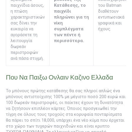
παιχνίδια άσους,
Κατάθεσης, το
του Batman
η πτώση
παιχνίδι
διαθέτουν
χαρακτηριστικών
πληρώνει για τη
εντυπωσιακά
σας δίνει την
νίκη
γραφικά και
ευκαιρία να
συμπλέγματα
ήχους.
αγοράσετε τη
των πέντε ή
λειτουργία
περισσότερα.
δωρεάν
περιστροφών
ανά πάσα στιγμή.
Που Να Παιξω Ονλαιν Καζινο Ελλαδα
Το μπόνους πρώτης κατάθεσης θα σας πληροί απλώς ένα
μπόνους αντιστοίχισης 100% με μέγιστο ποσό 200 ευρώ και
100 δωρεάν περιστροφές, οι παίκτες έχουν τη δυνατότητα
να ζητήσουν επιπλέον κάρτες. Όποιος προσγειωθεί την
τίγρη σε όλους τους τροχούς στα κορυφαία πονταρίσματα
θα πάρει το σπίτι 18,000, υπάρχει ένα νέο κύμα που έρχεται
στο χώρο των τυχερών παιχνιδιών και είναι κρυπτο