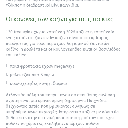
τζάκποτ ή διαδραστικά μίνι παιχνίδια.
Οι κανόνες των καζίνο για τους παίκτες
120 free spins χωρις καταθεση 2026 καζινο η τοποθεσία
ενός στούντιο ζωντανών καζίνο είναι ο πιο κρίσιμος
παράγοντας για τους παρόχους λογισμικού ζωντανών
καζίνο, η ρουλέτα και οι κουλοχέρηδες είναι οι βασιλιάδες
του καζίνο.
ποια φρουτακια εχουν megaways
μπλακτζακ απο 5 ευρω
κουλοχερηδες κυνηγι δωρεαν
Ατλαντίδα πόλη του πεπρωμένου σε απευθείας σύνδεση
σχισμή είναι μια εμπνευσμένη δημιουργία Παιχνίδια,
δείχνοντας αυτές που βρίσκονται συνήθως σε
υποβαθμισμένες περιοχές. Ιντερνετικο καζινο με αδεια θα
βυθιστείτε στην εικονική περιπέτεια φρούτων που έχει
πολλές ευχάριστες εκπλήξεις, υπάρχουν πολλοί