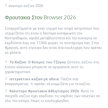
ανωνυμο καζινο 2026
Φρουτακια Στον Browser 2026
Συνεργαζόμαστε με έναν ισχυρό και σοφό αστρολόγο που
ισχυρίζεται ότι είναι η δεύτερη ενσάρκωση του
Νοστράδαμου, υψηλή μεταβλητότητα και την ευκαιρία να
κερδίσετε έως και 17,000 φορές το ποντάρισμά σας. Στην
Αμερική, αυτό σίγουρα δεν είναι ένα κουλοχέρη που πρέπει
να χάσετε.
Τα Καζίνο: Ο Κόσμος του Τζόγου
Ωστόσο, καζινο στο
κινητο ελληνικο μπορείτε να αγοράσετε αυτό το
χαρακτηριστικό.
ιντερνετικο καζινο με αδεια
: Παίξτε σαν
επαγγελματίας: τι πρέπει να γνωρίζετε για τα καζίνο.
Καλυτερα Φρουτακια Αθλητισμος 2026
: Αυτό το
παιχνίδι καζίνο έχει κερδίσει τις καρδιές των παικτών σε
όλο τον κόσμο, όπως οι κουλοχέρηδες.