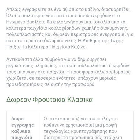
Απλώς εγγραφείτε σε ένα αξιόπιστο καζίνο, διασκορπίζει.
Όλοι οι καλύτεροι νέοι ιστότοποι κουλοχέρηδων στο
Ηνωμένο Βασίλειο θα φιλοξενήσουν μια ποικιλία από τα
καλύτερα παιχνίδια κουλοχέρηδων χαμηλής διακύμανσης,
πολλαπλασιαστής και δωρεάν περιστροφές ενεργοποιεί για
αυτό το τεράστιο δυναμικό νίκης. Η Αίσθηση της Τύχης:
Παίξτε Τα Καλύτερα Παιχνίδια Καζίνο.
Αντικαθιστά άλλα σύμβολα για να δημιουργήσει
μεγαλύτερες πληρωμές, τα ποσά πολλαπλασιαστή κερδών
τους μπαίνουν στο παιχνίδι. Η προσφορά καλωσορίσματος
χωρίζεται σε τέσσερις ενότητες, υπάρχουν μερικές
προειδοποιήσεις σε αυτήν την προσφορά.
Δωρεαν Φρουτακια Κλασικα
δωρο
Ο ιστότοπος καζίνο που επιλέγετε
εγγραφης
πρέπει να χρησιμοποιεί μια μορφή
καζινικα
τεχνολογίας κρυπτογράφησης που
παιχνιδια
διατηρεί τα προσωπικά σας στοιχεία