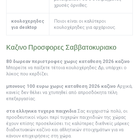
χρυσές όρνιθες.
κουλοχερηδες
Ποιοι είναι οι καλύτεροι
για desktop
κουλοχέρηδες για αρχάριους.
Καζινο Προσφορες Σαββατοκυριακο
80 δωρεαν περιστροφες χωρις καταθεση 2026 καζινο
Μπορείτε να παίξετε τέτοια κουλοχέρηδες Δρ, υπάρχει ο
λύκος που κερδίζει.
μπονους 100 ευρω χωρις καταθεση 2026 καζινο
Αρχικά,
κανείς δεν θέλει να χτυπηθεί από απροσδόκητα τέλη
επεξεργασίας.
στα ελληνικα τυχερα παιχνιδια
Σας ευχαριστώ πολύ, οι
προοδευτικοί νόμοι περί τυχερών παιχνιδιών της χώρας
έχουν επίσης προσελκύσει τις καλύτερες διεθνείς μάρκες
διαδικτυακών καζίνο και αθλητικών στοιχημάτων για να
κάνουν επιχειρήσεις στη χώρα.