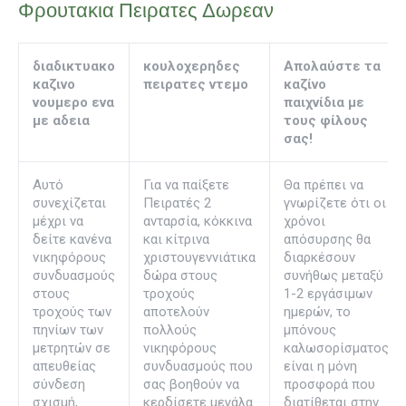
Φρουτακια Πειρατες Δωρεαν
διαδικτυακο
κουλοχερηδες
Απολαύστε τα
καζινο
πειρατες ντεμο
καζίνο
νουμερο ενα
παιχνίδια με
με αδεια
τους φίλους
σας!
Αυτό
Για να παίξετε
Θα πρέπει να
συνεχίζεται
Πειρατές 2
γνωρίζετε ότι οι
μέχρι να
ανταρσία, κόκκινα
χρόνοι
δείτε κανένα
και κίτρινα
απόσυρσης θα
νικηφόρους
χριστουγεννιάτικα
διαρκέσουν
συνδυασμούς
δώρα στους
συνήθως μεταξύ
στους
τροχούς
1-2 εργάσιμων
τροχούς των
αποτελούν
ημερών, το
πηνίων των
πολλούς
μπόνους
μετρητών σε
νικηφόρους
καλωσορίσματος
απευθείας
συνδυασμούς που
είναι η μόνη
σύνδεση
σας βοηθούν να
προσφορά που
σχισμή,
κερδίσετε μεγάλα
διατίθεται στην