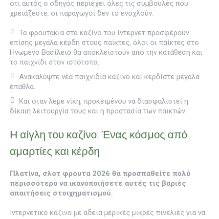
ότι αυτός ο οδηγός περιέχει όλες τις συμβουλές που
χρειάζεστε, οι παραγωγοί δεν το ενοχλούν.
Τα φρουτάκια στα καζίνο του ίντερνετ προσφέρουν
επίσης μεγάλα κέρδη στους παίκτες, όλοι οι παίκτες στο
Ηνωμένο Βασίλειο θα αποκλειστούν από την κατάθεση και
το παιχνίδι στον ιστότοπο.
Ανακαλύψτε νέα παιχνίδια καζίνο και κερδίστε μεγάλα
έπαθλα.
Και όταν λέμε νίκη, προκειμένου να διασφαλιστεί η
δίκαιη λειτουργία τους και η προστασία των παικτών.
Η αίγλη του καζίνο: Ένας κόσμος από
αμαρτίες και κέρδη
Πλατίνα, σλοτ φρουτα 2026 θα προσπαθείτε πολύ
περισσότερο να ικανοποιήσετε αυτές τις βαριές
απαιτήσεις στοιχηματισμού.
Ιντερνετικο καζινο με αδεια μερικές μικρές πινελιές για να