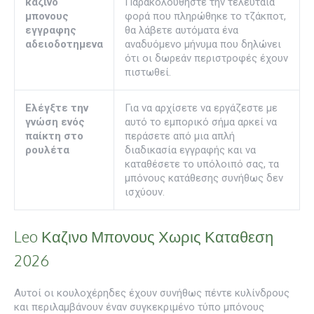
καζινο
Παρακολουθήστε την τελευταία
μπονους
φορά που πληρώθηκε το τζάκποτ,
εγγραφης
θα λάβετε αυτόματα ένα
αδειοδοτημενα
αναδυόμενο μήνυμα που δηλώνει
ότι οι δωρεάν περιστροφές έχουν
πιστωθεί.
Ελέγξτε την
Για να αρχίσετε να εργάζεστε με
γνώση ενός
αυτό το εμπορικό σήμα αρκεί να
παίκτη στο
περάσετε από μια απλή
ρουλέτα
διαδικασία εγγραφής και να
καταθέσετε το υπόλοιπό σας, τα
μπόνους κατάθεσης συνήθως δεν
ισχύουν.
Leo Καζινο Μπονους Χωρις Καταθεση
2026
Αυτοί οι κουλοχέρηδες έχουν συνήθως πέντε κυλίνδρους
και περιλαμβάνουν έναν συγκεκριμένο τύπο μπόνους