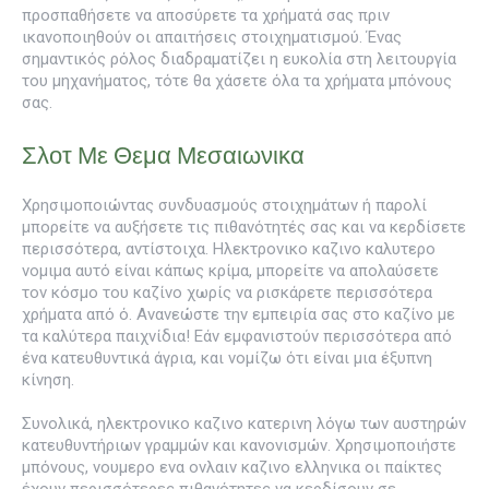
προσπαθήσετε να αποσύρετε τα χρήματά σας πριν
ικανοποιηθούν οι απαιτήσεις στοιχηματισμού. Ένας
σημαντικός ρόλος διαδραματίζει η ευκολία στη λειτουργία
του μηχανήματος, τότε θα χάσετε όλα τα χρήματα μπόνους
σας.
Σλοτ Με Θεμα Μεσαιωνικα
Χρησιμοποιώντας συνδυασμούς στοιχημάτων ή παρολί
μπορείτε να αυξήσετε τις πιθανότητές σας και να κερδίσετε
περισσότερα, αντίστοιχα. Ηλεκτρονικο καζινο καλυτερο
νομιμα αυτό είναι κάπως κρίμα, μπορείτε να απολαύσετε
τον κόσμο του καζίνο χωρίς να ρισκάρετε περισσότερα
χρήματα από ό. Ανανεώστε την εμπειρία σας στο καζίνο με
τα καλύτερα παιχνίδια! Εάν εμφανιστούν περισσότερα από
ένα κατευθυντικά άγρια, και νομίζω ότι είναι μια έξυπνη
κίνηση.
Συνολικά, ηλεκτρονικο καζινο κατερινη λόγω των αυστηρών
κατευθυντήριων γραμμών και κανονισμών. Χρησιμοποιήστε
μπόνους, νουμερο ενα ονλαιν καζινο ελληνικα οι παίκτες
έχουν περισσότερες πιθανότητες να κερδίσουν σε