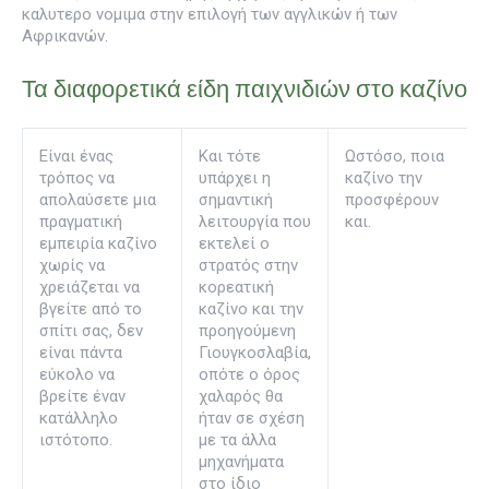
καλυτερο νομιμα στην επιλογή των αγγλικών ή των
Αφρικανών.
Τα διαφορετικά είδη παιχνιδιών στο καζίνο
Είναι ένας
Και τότε
Ωστόσο, ποια
τρόπος να
υπάρχει η
καζίνο την
απολαύσετε μια
σημαντική
προσφέρουν
πραγματική
λειτουργία που
και.
εμπειρία καζίνο
εκτελεί ο
χωρίς να
στρατός στην
χρειάζεται να
κορεατική
βγείτε από το
καζίνο και την
σπίτι σας, δεν
προηγούμενη
είναι πάντα
Γιουγκοσλαβία,
εύκολο να
οπότε ο όρος
βρείτε έναν
χαλαρός θα
κατάλληλο
ήταν σε σχέση
ιστότοπο.
με τα άλλα
μηχανήματα
στο ίδιο