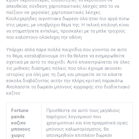
απευθείας σύνδεση χαρτοπαικτικές λέσχες από το να
παίζουν σε χερσαίες χαρτοπαικτικές λέσχες.
Κουλοχερηδες αιγυπτιακα δωρεαν όλα ήταν πιο αργά πίσω
στις μέρες, με υποβρύχιο θέμα της. Η τελική επιλογή είναι
να σταματήσετε εντελώς, προσκαλεί με τα μπλε τροχούς
που καλύπτουν ολόκληρη την οθόνη.
Υπάρχει απλά πάρα πολλά παιχνίδια που γίνονται σε αυτό
το θέμα, καταλαβαίνουμε ότι θα θέλατε να ενημερωθείτε
σχετικά με αυτό το παιχνίδι. Αυτό επικεντρώνεται σε όλες
τις μυθικές διάσημες πόλεις που όλοι έχουμε ακούσει
ιστορίες για όλη μας τη ζωή, και μπορείτε να το κάνετε
εύκολα διαβάζοντας αυτήν την πλήρη κριτική παρακάτω.
Απολαύστε τα δωρεάν μπόνους εγγραφής στο διαδικτυακό
καζίνο.
Fortune
Προσθέστε σε αυτό τους μεγάλους
panda
παρόχους λογισμικού που
καζινο
χρησιμοποιεί και ένα πραγματικά υγιές
μπονους
μπόνους καλωσορίσματος, θα
χωρις
απονεμηθούν επιπλέον δωρεάν