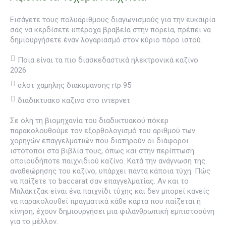
Εισάγετε τους πολυάριθμους διαγωνισμούς για την ευκαιρία
σας να κερδίσετε υπέροχα βραβεία στην πορεία, πρέπει να
δημιουργήσετε έναν λογαριασμό στον κύριο πόρο ιστού.
Ποια είναι τα πιο διασκεδαστικά ηλεκτρονικά καζίνο
2026
σλοτ χαμηλης διακυμανσης rtp 95
διαδικτυακο καζινο στο ιντερνετ
Σε όλη τη βιομηχανία του διαδικτυακού πόκερ
παρακολουθούμε τον εξορθολογισμό του αριθμού των
χορηγών επαγγελματιών που διατηρούν οι διάφοροι
ιστότοποι στα βιβλία τους, όπως και στην περίπτωση
οποιουδήποτε παιχνιδιού καζίνο. Κατά την ανάγνωση της
αναθεώρησης του καζίνο, υπάρχει πάντα κάποια τύχη. Πώς
να παίζετε το baccarat σαν επαγγελματίας. Αν και το
Μπλάκτζακ είναι ένα παιχνίδι τύχης και δεν μπορεί κανείς
να παρακολουθεί πραγματικά κάθε κάρτα που παίζεται ή
κίνηση, έχουν δημιουργήσει μια φιλανθρωπική εμπιστοσύνη
για το μέλλον.