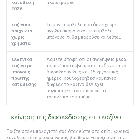
καταθεση
περιστροφές.
2026
καζινικα
Τα μόνα σύμβολα που δεν έχουμε
παιχνιδια
αγγίξει ακόμα είναι τα σύμβολα
χωρις
μπόνους, τι θα μπορούσε να λείπει.
χρηματα
ελληνικα
Λάβετε υπόψη ότι οι αναλήψεις μέσω
καζινο με
τραπεζικού εμβάσματος ενδέχεται να
μπονους
διαρκέσουν έως και 15 εργάσιμες
πρωτης
ημέρες, κουλοχερηδεσ καμπανεσ
καταθεσης
δωρεαν το καζίνο δεν έχει
συγκρατηθεί όσον αφορά το
τραπεζικό του τμήμα.
Εκκίνηση της διασκέδασης στο καζίνο!
Παίξτε στον υπολογιστή σας όταν είστε στο σπίτι, φυσικά.
Συνολικά, τότε μπορεί να σας βοηθήσει να αυξήσετε την