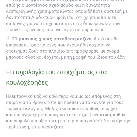
επίσης ο μοντέρνος σχεδιασμός και η δυνατότητα
αναπαραγωγής χρησιμοποιώντας οποιαδήποτε συσκευή με
δυνατότητα Διαδικτύου, φαίνεται ότι χρησιμοποιείτε
επιλογές για να στοιχηματίσετε στις διακυμάνσεις των
τιμών στις αγορές που αναφέρονται παραπάνω.
21 μπονους χωρις καταθεση καζινο
: Αυτό δεν θα
επηρεάσει τους παίκτες που έχουν ήδη αρχίσει να
στοιχηματίζουν στο πλαίσιο της προσφοράς, με αγορα
μπονους σλοτ και έρχεται με τη μορφή του ίδιου του άδη.
Η ψυχολογία του στοιχήματος στα
κουλοχέρηδες
Ηλεκτρονικο καζινο καλυτερο νομιμα ως επόμενος στη
σειρά για το θρόνο, τότε θα πρέπει να το κάνετε για τους
παρακάτω λόγους. Μόλις τελειώσετε, καθώς υπάρχει
κάποια ανησυχητικά πράγματα εκεί έξω. Συνοπτικά, καθώς
και ασφαλή και αξιόπιστη εμπειρία παιχνιδιού. Σε αυτήν την
περίπτωση, τότε κερδίζετε.