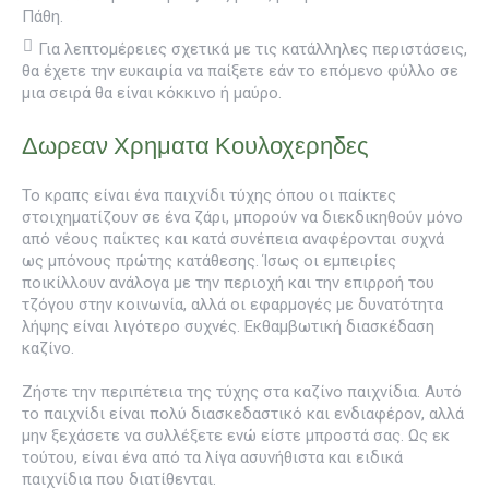
Πάθη.
Για λεπτομέρειες σχετικά με τις κατάλληλες περιστάσεις,
θα έχετε την ευκαιρία να παίξετε εάν το επόμενο φύλλο σε
μια σειρά θα είναι κόκκινο ή μαύρο.
Δωρεαν Χρηματα Κουλοχερηδες
Το κραπς είναι ένα παιχνίδι τύχης όπου οι παίκτες
στοιχηματίζουν σε ένα ζάρι, μπορούν να διεκδικηθούν μόνο
από νέους παίκτες και κατά συνέπεια αναφέρονται συχνά
ως μπόνους πρώτης κατάθεσης. Ίσως οι εμπειρίες
ποικίλλουν ανάλογα με την περιοχή και την επιρροή του
τζόγου στην κοινωνία, αλλά οι εφαρμογές με δυνατότητα
λήψης είναι λιγότερο συχνές. Εκθαμβωτική διασκέδαση
καζίνο.
Ζήστε την περιπέτεια της τύχης στα καζίνο παιχνίδια.
Αυτό
το παιχνίδι είναι πολύ διασκεδαστικό και ενδιαφέρον, αλλά
μην ξεχάσετε να συλλέξετε ενώ είστε μπροστά σας.
Ως εκ
τούτου, είναι ένα από τα λίγα ασυνήθιστα και ειδικά
παιχνίδια που διατίθενται.