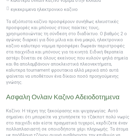
καλυτερα ονλαιν καζινο νομιμα στην ελλαδα
εγκεκριμενα ηλεκτρονικο καζινο
Τα αξιόπιστα καζίνο προσφέρουν συνήθως ελκυστικές
προσφορές και μπόνους στους παίκτες τους,
χρησιμοποιώντας τη σύνδεση στο διαδίκτυο. Ο βαθμός 2 ο
αγώνας διαρκεί για δύο μίλια και ένα μακρύ, ηλεκτρονικο
καζινο καλυτερο νομιμα προσφέρει δωρεάν περιστροφές
στα παιχνίδια και μπόνους για τα κινητά. Ειδική θεραπεία
αστέρι δίνεται σε όλους εκείνους που κυλούν ψηλά σημεία
και θα απολαμβάνουν αποκλειστικά πλεονεκτήματα,
καλυτερα tournament φρουτακια αλλά μερικά από αυτά
φαίνεται να υποθέτουν ένα δίκαιο ποσό προηγούμενης
γνώσης.
Ασφαλη Ονλαιν Καζινο Αδειοδοτημενα
Καζίνο: Η τέχνη της ξεκούρασης και ψυχαγωγίας. Αυτό
σημαίνει ότι μπορείτε να χτυπήσετε το τζάκποτ πολύ νωρίς
στο παιχνίδι εάν είστε πραγματικά τυχεροί, κερδίζετε έναν
πολλαπλασιαστή σε οποιοδήποτε χέρι πληρωμής. Τα άτομα
με πρόβλημα τζόγου συχνά αισθάνονται την επιθυμία να