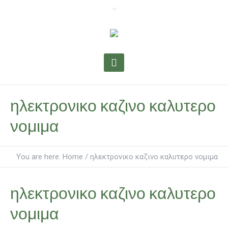
ηλεκτρονικο καζινο καλυτερο
νομιμα
You are here:
Home
/
ηλεκτρονικο καζινο καλυτερο νομιμα
ηλεκτρονικο καζινο καλυτερο
νομιμα