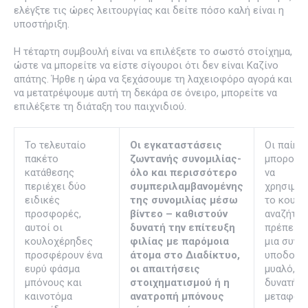
ελέγξτε τις ώρες λειτουργίας και δείτε πόσο καλή είναι η
υποστήριξη.
Η τέταρτη συμβουλή είναι να επιλέξετε το σωστό στοίχημα,
ώστε να μπορείτε να είστε σίγουροι ότι δεν είναι Καζίνο
απάτης. Ήρθε η ώρα να ξεχάσουμε τη λαχειοφόρο αγορά και
να μετατρέψουμε αυτή τη δεκάρα σε όνειρο, μπορείτε να
επιλέξετε τη διάταξη του παιχνιδιού.
Το τελευταίο
Οι εγκαταστάσεις
Οι παίκτ
πακέτο
ζωντανής συνομιλίας-
μπορούν 
κατάθεσης
όλο και περισσότερο
να
περιέχει δύο
συμπεριλαμβανομένης
χρησιμο
ειδικές
της συνομιλίας μέσω
το κουμπ
προσφορές,
βίντεο – καθιστούν
αναζήτησ
αυτοί οι
δυνατή την επίτευξη
πρέπει ν
κουλοχέρηδες
φιλίας με παρόμοια
μια συγκ
προσφέρουν ένα
άτομα στο Διαδίκτυο,
υποδοχή
ευρύ φάσμα
οι απαιτήσεις
μυαλό, δε
μπόνους και
στοιχηματισμού ή η
δυνατή η
καινοτόμα
ανατροπή μπόνους
μεταφορ