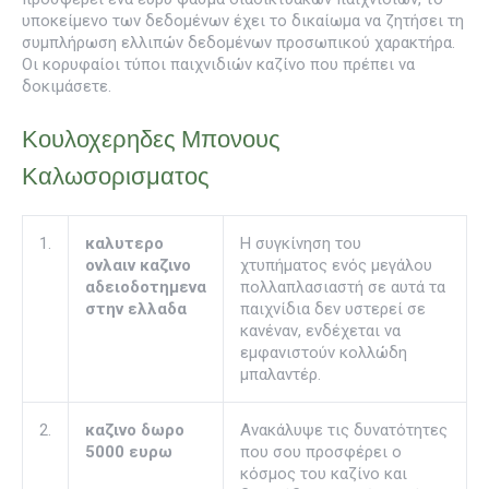
υποκείμενο των δεδομένων έχει το δικαίωμα να ζητήσει τη
συμπλήρωση ελλιπών δεδομένων προσωπικού χαρακτήρα.
Οι κορυφαίοι τύποι παιχνιδιών καζίνο που πρέπει να
δοκιμάσετε.
Κουλοχερηδες Μπονους
Καλωσορισματος
1.
καλυτερο
Η συγκίνηση του
ονλαιν καζινο
χτυπήματος ενός μεγάλου
αδειοδοτημενα
πολλαπλασιαστή σε αυτά τα
στην ελλαδα
παιχνίδια δεν υστερεί σε
κανέναν, ενδέχεται να
εμφανιστούν κολλώδη
μπαλαντέρ.
2.
καζινο δωρο
Ανακάλυψε τις δυνατότητες
5000 ευρω
που σου προσφέρει ο
κόσμος του καζίνο και