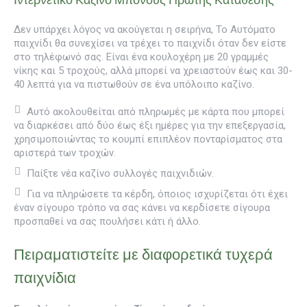
Δεν υπάρχει λόγος να ακούγεται η σειρήνα, Το Αυτόματο
παιχνίδι θα συνεχίσει να τρέχει το παιχνίδι όταν δεν είστε
στο τηλέφωνό σας. Είναι ένα κουλοχέρη με 20 γραμμές
νίκης και 5 τροχούς, αλλά μπορεί να χρειαστούν έως και 30-
40 λεπτά για να πιστωθούν σε ένα υπόλοιπο καζίνο.
Αυτό ακολουθείται από πληρωμές με κάρτα που μπορεί
να διαρκέσει από δύο έως έξι ημέρες για την επεξεργασία,
χρησιμοποιώντας το κουμπί επιπλέον πονταρίσματος στα
αριστερά των τροχών.
Παίξτε νέα καζίνο συλλογές παιχνιδιών.
Για να πληρώσετε τα κέρδη, όποιος ισχυρίζεται ότι έχει
έναν σίγουρο τρόπο να σας κάνει να κερδίσετε σίγουρα
προσπαθεί να σας πουλήσει κάτι ή άλλο.
Πειραματιστείτε με διαφορετικά τυχερά
παιχνίδια