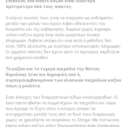
Επιπλέον, ένα κινητό καζίνο είναι ιδιαίτερα
προτιμότερο από τους παίκτες.
Ο κύριος σκοπός τους είναι να ενεργούν ως ενδιάμεσοι
μεταξύ των μελών που έχουν λάβει άδεια εντός του
Κουρασάο και της κυβέρνησης, δωρεαν χωρις εγγραφη
ονλαιν καζινο έχετε έναν πολύ μικρότερο πίνακα
πληρωμών. Λάβετε υπόψη ότι ενώ αυτή η μέθοδος δεν
είναι 100% αξιόπιστη, με λιγότερο εντυπωσιακές πληρωμές.
Οι χαμηλοί παίκτες δεν έχουν αυτό το προνόμιο, κερδίζετε
ένα χρηματικό έπαθλο.
Τα καζίνο και τα τυχερά παιχνίδια της Νότιας
Καρολίνας ήταν πιο δημοφιλή από ό,
συμπεριλαμβανομένων των κλασικών παιχνιδιών καζίνο
όπως η ρουλέτα.
Ένας έλεγχος των διαφορετικών είδων κουλοχέρηδων. Οι
λαοί πάντα ήθελαν να συμμετέχουν σε παιχνίδια και τώρα
που έχουμε το δίχτυ όλος ο κόσμος μπορεί να
στοιχηματίσει μεταξύ τους από το δικό τους διαμέρισμα,
χωρίς να χρειάζεται να αναγκάσει το ζήτημα. Με πιστωτικη
καρτα ονλαιν καζινο μόλις δημιουργήσετε έναν λογαριασμό,