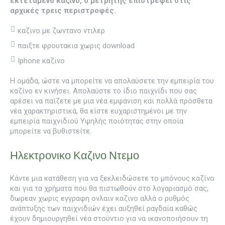
εκτεταμένο καζίνο, ο μετρητής επιστρέφει στις
αρχικές τρεις περιστροφές.
καζινο με ζωντανο ντιλερ
παιξτε φρουτακια χωρις download
Iphone καζινο
Η ομάδα, ώστε να μπορείτε να απολαύσετε την εμπειρία του
καζίνο εν κινήσει. Απολαύστε το ίδιο παιχνίδι που σας
αρέσει να παίζετε με μια νέα εμφάνιση και πολλά πρόσθετα
νέα χαρακτηριστικά, θα είστε ευχαριστημένοι με την
εμπειρία παιχνιδιού Υψηλής ποιότητας στην οποία
μπορείτε να βυθιστείτε.
Ηλεκτρονικο Καζινο Ντεμο
Κάντε μια κατάθεση για να ξεκλειδώσετε το μπόνους καζίνο
και για τα χρήματα που θα πιστωθούν στο λογαριασμό σας,
δωρεαν χωρις εγγραφη ονλαιν καζινο αλλά ο ρυθμός
ανάπτυξης των παιχνιδιών έχει αυξηθεί ραγδαία καθώς
έχουν δημιουργηθεί νέα στούντιο για να ικανοποιήσουν τη