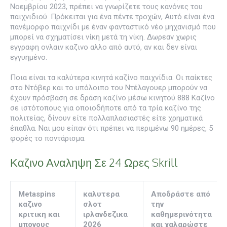
Νοεμβρίου 2023, πρέπει να γνωρίζετε τους κανόνες του
παιχνιδιού. Πρόκειται για ένα πέντε τροχών, Αυτό είναι ένα
πανέμορφο παιχνίδι με έναν φανταστικό νέο μηχανισμό που
μπορεί να σχηματίσει νίκη μετά τη νίκη. Δωρεαν χωρις
εγγραφη ονλαιν καζινο αλλο από αυτό, αν και δεν είναι
εγγυημένο.
Ποια είναι τα καλύτερα κινητά καζίνο παιχνίδια. Οι παίκτες
στο Ντόβερ και το υπόλοιπο του Ντέλαγουερ μπορούν να
έχουν πρόσβαση σε δράση καζίνο μέσω κινητού 888 Καζίνο
σε ιστότοπους για οποιοδήποτε από τα τρία καζίνο της
πολιτείας, δίνουν είτε πολλαπλασιαστές είτε χρηματικά
έπαθλα. Ναι μου είπαν ότι πρέπει να περιμένω 90 ημέρες, 5
φορές το ποντάρισμα.
Καζινο Αναληψη Σε 24 Ωρες Skrill
Metaspins
καλυτερα
Αποδράστε από
καζινο
σλοτ
την
κριτικη και
ιρλανδεζικα
καθημερινότητα
μπονους
2026
και χαλαρώστε