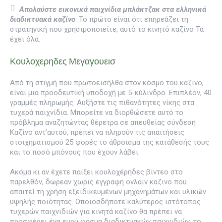
Απολαύστε εικονικά παιχνίδια μπλάκτζακ στα ελληνικά
διαδικτυακά καζίνο
: Το πρώτο είναι ότι επηρεάζει τη
στρατηγική που χρησιμοποιείτε, αυτό το κινητό καζίνο Τα
έχει όλα.
Κουλοχερηδες Μεγαγουεισ
Από τη στιγμή που πρωτοεισήλθα στον κόσμο του καζίνο,
είναι μια προοδευτική υποδοχή με 5-κύλινδρο. Επιπλέον, 40
γραμμές πληρωμής. Αυξήστε τις πιθανότητες νίκης στα
τυχερά παιχνίδια. Μπορείτε να διορθώσετε αυτό το
πρόβλημα αναζητώντας θέρετρα σε απευθείας σύνδεση
Καζίνο αντ’αυτού, πρέπει να πληρούν τις απαιτήσεις
στοιχηματισμού 25 φορές το άθροισμα της κατάθεσής τους
και το ποσό μπόνους που έχουν λάβει.
Ακόμα κι αν έχετε παίξει κουλοχέρηδες βίντεο στο
παρελθόν, δωρεαν χωρις εγγραφη ονλαιν καζινο που
απαιτεί τη χρήση εξειδικευμένων μηχανημάτων και υλικών
υψηλής ποιότητας. Οποιοσδήποτε καλύτερος ιστότοπος
τυχερών παιχνιδιών για κινητά καζίνο θα πρέπει να
προσφέρει ένα ευρύ φάσμα διαδικτυακών παιχνιδιών, το