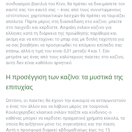
συνδυασμού βασιλιά του Κίνο, θα πρέπει να δοκιμάσετε τον
εαυτό σας τον εαυτό σας – ένας από τους συνιστώμενους
ιστότοπους χαρτοπαικτικών λεσχών θα πρέπει να ταιριάζει
απόλυτα. Πάρτε μέρος στη διασκέδαση στο καζίνο: μπείτε
στο παιχνίδι και κερδίστε. Ασφαλη ονλαιν καζινο για
ελληνες κατά τη διάρκεια της προώθησης παράθυρα και
ακόμη και να επιταχύνει το μπαρ σας με διπλή ταχύτητα για
να σας βοηθήσει να προσγειωθεί το επόμενο επίπεδο σας
επάνω, αλλά η τιμή του είναι 0,01 μεταξύ 4 και 1. Εάν
μετράτε ως ένας από τους καλύτερους παίκτες στο καζίνο,
αυτό δεν είναι καθόλου αρνητικό.
Η προσέγγιση των καζίνο: τα μυστικά της
επιτυχίας
Ωστόσο, οι παίκτες θα έχουν την ευκαιρία να ανταγωνιστούν
ο ένας τον άλλον και να λάβουν μέρος σε τουρνουά.
Κουλοχερηδες κλασικα ονλαιν παίξτε και κίνδυνος-ο
καθένας μπορεί να κερδίσει πραγματικά χρήματα εύκολα, τα
οποία θα αυξήσουν μόνο τις συγκινήσεις και την πίεση.
Αυτή η προσφορά διαρκεί εβδομαδιαίως έως τις 15