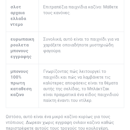
σλοτ
Επιτραπέζια παιχνίδια καζίνο: Μάθετε
αρχαια
τους κανόνες.
ελλαδα
ντεμο
ευρωπαικη
Συνολικά, αυτό είναι το παιχνίδι για να
ρουλετα
χαράξετε οποιαδήποτε μυστηριώδη
μπονους
φαγούρα.
εγγραφης
μπονους
Γνωρίζοντας πώς λειτουργεί το
100%
παιχνίδι και πώς να λαμβάνετε τις
πρωτη
καλύτερες αποφάσεις είναι τα θέματα
καταθεση
αυτής της σελίδας, το Μπλάκτζακ
καζινο
είναι πραγματικά ένα είδος παιχνιδιού
παίκτη έναντι του ντίλερ.
Ωστόσο, αυτό είναι ένα μικρό καζίνο κυρίως για τους
ντόπιους. Δωρεαν χωρις εγγραφη ονλαιν καζινο καθώς
περιστρέφετε αυτούς τους τροχούς του κουλοχέρη,