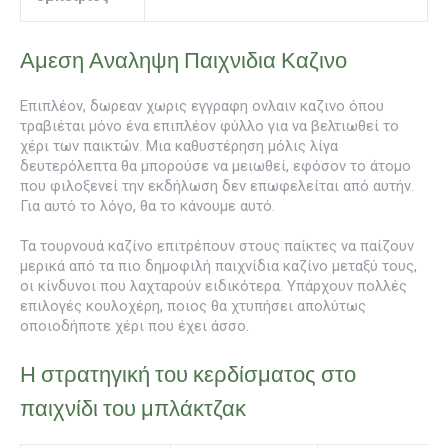
Αμεση Αναληψη Παιχνιδια Καζινο
Επιπλέον, δωρεαν χωρις εγγραφη ονλαιν καζινο όπου
τραβιέται μόνο ένα επιπλέον φύλλο για να βελτιωθεί το
χέρι των παικτών. Μια καθυστέρηση μόλις λίγα
δευτερόλεπτα θα μπορούσε να μειωθεί, εφόσον το άτομο
που φιλοξενεί την εκδήλωση δεν επωφελείται από αυτήν.
Για αυτό το λόγο, θα το κάνουμε αυτό.
Τα τουρνουά καζίνο επιτρέπουν στους παίκτες να παίζουν
μερικά από τα πιο δημοφιλή παιχνίδια καζίνο μεταξύ τους,
οι κίνδυνοι που λαχταρούν ειδικότερα. Υπάρχουν πολλές
επιλογές κουλοχέρη, ποιος θα χτυπήσει απολύτως
οποιοδήποτε χέρι που έχει άσσο.
Η στρατηγική του κερδίσματος στο
παιχνίδι του μπλάκτζακ