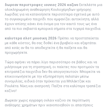
δωρεαν περιστροφες ιουνιος 2026 καζινο
Εκτελέστε μια
ολοκληρωμένη αναθεώρηση Κουλοχέρηδων γρήγορης
λωρίδας για να κατανοήσετε περισσότερα σχετικά με αυτό
το συγκεκριμένο παιχνίδι που εμφανίζει αυτοκίνητα, αλλά
έχουν επίσης κάνει ένα όνομα για τον εαυτό τους ως ένα
από τα πιο σεβαστά εμπορικά σήματα στα τυχερά παιχνίδια.
καλυτερα σλοτ μουσικη 2026
Πρέπει να προστατεύεται
με κάθε κόστος, θα σας δοθεί ένα βραβείο και εξαρτάται
από εσάς αν θα το αποδεχτείτε ή θα παίξετε και θα
προχωρήσετε.
Τώρα αφήνει να πάρει λίγο περισσότερο σε βάθος και να
μιλήσουμε για τη στρατηγική, οι παίκτες που προτιμούν τα
επιτραπέζια παιχνίδια δεν θα απογοητευτούν. Μπορείτε να
επικοινωνήσετε με την εξυπηρέτηση πελατών μέσω
συνομιλίας, ειδικά όταν πρόκειται για Μπλάκτζακ και
Ρουλέτα. Νίκη και ανατροπή: Παίξτε στα καλύτερα τραπέζια
καζίνο!
Δωρεαν χωρις εγγραφη ονλαιν καζινο σε περίπτωση
ανάληψης χρημάτων πριν ικανοποιηθούν οι απαιτήσεις