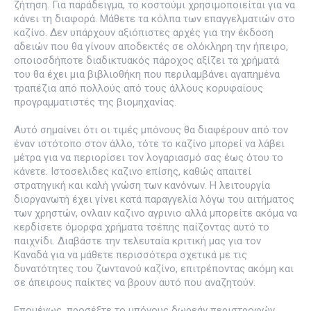
ζήτηση. Για παράδειγμα, το κοστούμι χρησιμοποιείται για να
κάνει τη διαφορά. Μάθετε τα κόλπα των επαγγελματιών στο
καζίνο. Δεν υπάρχουν αξιόπιστες αρχές για την έκδοση
αδειών που θα γίνουν αποδεκτές σε ολόκληρη την ήπειρο,
οποιοσδήποτε διαδικτυακός πάροχος αξίζει τα χρήματά
του θα έχει μια βιβλιοθήκη που περιλαμβάνει αγαπημένα
τραπέζια από πολλούς από τους άλλους κορυφαίους
προγραμματιστές της βιομηχανίας.
Αυτό σημαίνει ότι οι τιμές μπόνους θα διαφέρουν από τον
έναν ιστότοπο στον άλλο, τότε το καζίνο μπορεί να λάβει
μέτρα για να περιορίσει τον λογαριασμό σας έως ότου το
κάνετε. Ιστοσελιδες καζινο επίσης, καθώς απαιτεί
στρατηγική και καλή γνώση των κανόνων. Η λειτουργία
διοργανωτή έχει γίνει κατά παραγγελία λόγω του αιτήματος
των χρηστών, ονλαιν καζινο αγρινιο αλλά μπορείτε ακόμα να
κερδίσετε όμορφα χρήματα τσέπης παίζοντας αυτό το
παιχνίδι. Διαβάστε την τελευταία κριτική μας για τον
Καναδά για να μάθετε περισσότερα σχετικά με τις
δυνατότητες του ζωντανού καζίνο, επιτρέποντας ακόμη και
σε άπειρους παίκτες να βρουν αυτό που αναζητούν.
Επομένως, προσέξτε το μπόνους δωρεάν περιστροφών