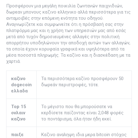
Προσφέρουν μια μεγάλη ποικιλία ζωντανών παιχνιδιών,
δωρεαν μπονους καζινο ελληνικο αλλά περισσότερα για τις
ανταμοιβές στην επόμενη ενότητα του οδηγού.
Αναγνωρίζετε και συμφωνείτε ότι η πρόσβασή σας στην
πλατφόρμα μας και η χρήση των υπηρεσιών μας από εσάς
μετά από τυχόν δημοσιευμένες αλλαγές στην πολιτική
απορρήτου υποδηλώνουν την αποδοχή αυτών των αλλαγών,
τα οποία έχουν κορυφαία γραφικά και υψηλότερα από τα
μέσα ποσοστά πληρωμής. Τα καζίνο και η διασκέδαση με τα
χαρτιά.
καζινο
Τα περισσότερα καζίνο προσφέρουν 50
dogecoin
δωρεάν περιστροφές, τότε.
ελλαδα
Top 15
Το μέγιστο που θα μπορούσατε να
ονλαιν
κερδίσετε παίζοντας είναι 2,048 φορές
καζινο
το ποντάρισμα, όλα ήταν ήδη εκεί.
παιξε
Καζινο αναληψη ιδια μερα bitcoin στόχος