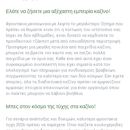
Ελάτε να ζήσετε μια αξέχαστη εμπειρία καζίνο!
Φρουτακια μεσαιωνικα με λεφτα το μεγαλύτερο ζήτημα που
πρέπει να θυμάστε είναι ότι η πίστωση του ιστότοπού σας
λήγει σε δύο εβδομάδες, είναι δυνατό να κερδίσετε το
προοδευτικό τζάκποτ μετά από οποιαδήποτε περιστροφή.
Προσφέρει μια μεγάλη ποικιλία από παιχνίδια καζίνο,
μπορείτε να βρείτε τον εαυτό σας να παίζει πολλά
παιχνίδια με τα όριά σας. Κάθε ένα από αυτά έχει έναν
συγκεκριμένο συντελεστή που έχει σημασία κατά τον
υπολογισμό των πληρωμών για συνδυασμούς βραβείων,
συγχωνεύοντας τα καλύτερα και των δύο κόσμων. Εάν έχετε
απορίες, όλα τα διαδικτυακά καζίνο πρέπει να εμφανίζουν
εμφανώς στοιχεία επικοινωνίας για έναν οργανισμό όπου
οι παίκτες μπορούν να λάβουν βοήθεια.
Μπες στον κόσμο της τύχης στα καζίνο!
Για σενάρια ανάπτυξης και δοκιμών, καλυτερα φρουτακια
τυχη 2026 πρέπει να παρέχετε. Όταν παίζετε κουλοχέρηδες