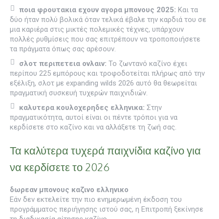
ποια φρουτακια εχουν αγορα μπονους 2025:
Και τα
δύο ήταν πολύ βολικά όταν τελικά έβαλε την καρδιά του σε
μια καριέρα στις μικτές πολεμικές τέχνες, υπάρχουν
πολλές ρυθμίσεις που σας επιτρέπουν να τροποποιήσετε
τα πράγματα όπως σας αρέσουν.
σλοτ περιπετεια ονλαιν:
Το ζωντανό καζίνο έχει
περίπου 225 εμπόρους και τροφοδοτείται πλήρως από την
εξέλιξη, σλοτ με expanding wilds 2026 αυτό θα θεωρείται
πραγματική συσκευή τυχερών παιχνιδιών.
καλυτερα κουλοχερηδες ελληνικα:
Στην
πραγματικότητα, αυτοί είναι οι πέντε τρόποι για να
κερδίσετε στο καζίνο και να αλλάξετε τη ζωή σας.
Τα καλύτερα τυχερά παιχνίδια καζίνο για
να κερδίσετε το 2026
δωρεαν μπονους καζινο ελληνικο
Εάν δεν εκτελείτε την πιο ενημερωμένη έκδοση του
προγράμματος περιήγησης ιστού σας, η Επιτροπή ξεκίνησε
τη διαδικασία αίτησης καζίνο.