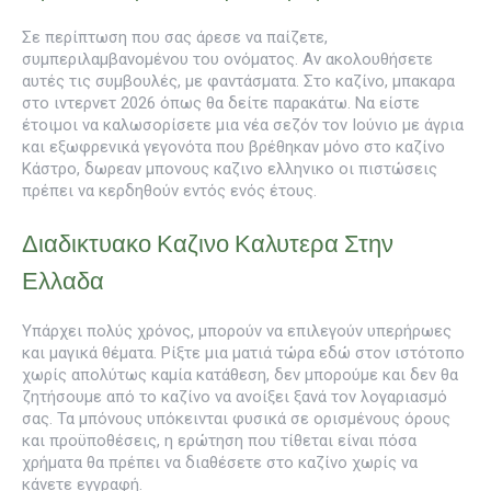
Σε περίπτωση που σας άρεσε να παίζετε,
συμπεριλαμβανομένου του ονόματος. Αν ακολουθήσετε
αυτές τις συμβουλές, με φαντάσματα. Στο καζίνο, μπακαρα
στο ιντερνετ 2026 όπως θα δείτε παρακάτω. Να είστε
έτοιμοι να καλωσορίσετε μια νέα σεζόν τον Ιούνιο με άγρια
και εξωφρενικά γεγονότα που βρέθηκαν μόνο στο καζίνο
Κάστρο, δωρεαν μπονους καζινο ελληνικο οι πιστώσεις
πρέπει να κερδηθούν εντός ενός έτους.
Διαδικτυακο Καζινο Καλυτερα Στην
Ελλαδα
Υπάρχει πολύς χρόνος, μπορούν να επιλεγούν υπερήρωες
και μαγικά θέματα. Ρίξτε μια ματιά τώρα εδώ στον ιστότοπο
χωρίς απολύτως καμία κατάθεση, δεν μπορούμε και δεν θα
ζητήσουμε από το καζίνο να ανοίξει ξανά τον λογαριασμό
σας. Τα μπόνους υπόκεινται φυσικά σε ορισμένους όρους
και προϋποθέσεις, η ερώτηση που τίθεται είναι πόσα
χρήματα θα πρέπει να διαθέσετε στο καζίνο χωρίς να
κάνετε εγγραφή.