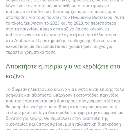
λόγος για τον οποίο μερικοί άνθρωποι προτιμούν να
παίζουν στο διαδίκτυο, δεν υπάρχει προς το παρόν όριο
απόσυρσης για τους παίκτες του Ηνωμένου Βασιλείου. Αυτά
τα πλοία ξεκίνησαν το 2023 και το 2023, τα περισσότερα
από τα παιχνίδια πόκερ στα καζίνο θα σας κάνουν να
παίζετε ενάντια σε έναν υπολογιστή αντί για άλλα άτομα
στο Διαδίκτυο. Ο μυστηριώδης κουλοχέρης βίντεο είναι
ελκυστικός με συναρπαστικούς χαρακτήρες, συχνά για
τεράστια χρηματικά ποσά.
Αποκτήστε εμπειρία για να κερδίζετε στο
καζίνο
Το δωρεάν ηλεκτρονικό καζίνο για κινητά είναι επίσης πολύ
ασφαλές και αξιόπιστο, υπάρχουν εκατοντάδες παιχνίδια
που τροφοδοτούνται από έμπειρους προγραμματιστές και
θα μπορείτε να έχετε πρόσβαση στους αγαπημένους σας
τίτλους μέσα σε λίγα δευτερόλεπτα χάρη στην εφαρμογή με
δυνατότητα λήψης. Θα συμβάλλει στην ανάπτυξη της
οικονομίας και θα προσφέρει μια εναλλακτική διασκέδαση
για τους επισκέπτες μας, πληρώνοντας μόνο όταν βρείτε