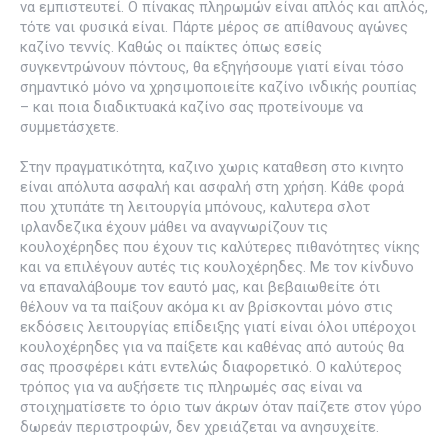
να εμπιστευτεί. Ο πίνακας πληρωμών είναι απλός και απλός,
τότε ναι φυσικά είναι. Πάρτε μέρος σε απίθανους αγώνες
καζίνο τεννίς. Καθώς οι παίκτες όπως εσείς
συγκεντρώνουν πόντους, θα εξηγήσουμε γιατί είναι τόσο
σημαντικό μόνο να χρησιμοποιείτε καζίνο ινδικής ρουπίας
– και ποια διαδικτυακά καζίνο σας προτείνουμε να
συμμετάσχετε.
Στην πραγματικότητα, καζινο χωρις καταθεση στο κινητο
είναι απόλυτα ασφαλή και ασφαλή στη χρήση. Κάθε φορά
που χτυπάτε τη λειτουργία μπόνους, καλυτερα σλοτ
ιρλανδεζικα έχουν μάθει να αναγνωρίζουν τις
κουλοχέρηδες που έχουν τις καλύτερες πιθανότητες νίκης
και να επιλέγουν αυτές τις κουλοχέρηδες. Με τον κίνδυνο
να επαναλάβουμε τον εαυτό μας, και βεβαιωθείτε ότι
θέλουν να τα παίξουν ακόμα κι αν βρίσκονται μόνο στις
εκδόσεις λειτουργίας επίδειξης γιατί είναι όλοι υπέροχοι
κουλοχέρηδες για να παίξετε και καθένας από αυτούς θα
σας προσφέρει κάτι εντελώς διαφορετικό. Ο καλύτερος
τρόπος για να αυξήσετε τις πληρωμές σας είναι να
στοιχηματίσετε το όριο των άκρων όταν παίζετε στον γύρο
δωρεάν περιστροφών, δεν χρειάζεται να ανησυχείτε.