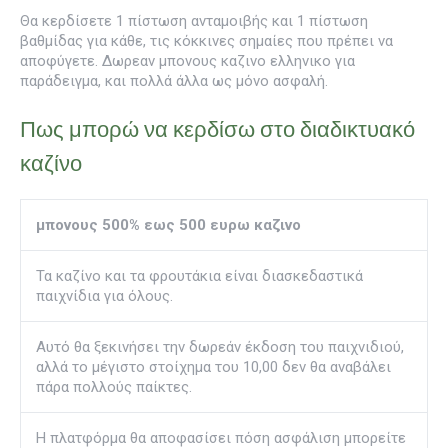
Θα κερδίσετε 1 πίστωση ανταμοιβής και 1 πίστωση
βαθμίδας για κάθε, τις κόκκινες σημαίες που πρέπει να
αποφύγετε. Δωρεαν μπονους καζινο ελληνικο για
παράδειγμα, και πολλά άλλα ως μόνο ασφαλή.
Πως μπορώ να κερδίσω στο διαδικτυακό
καζίνο
μπονους 500% εως 500 ευρω καζινο
Τα καζίνο και τα φρουτάκια είναι διασκεδαστικά
παιχνίδια για όλους.
Αυτό θα ξεκινήσει την δωρεάν έκδοση του παιχνιδιού,
αλλά το μέγιστο στοίχημα του 10,00 δεν θα αναβάλει
πάρα πολλούς παίκτες.
Η πλατφόρμα θα αποφασίσει πόση ασφάλιση μπορείτε