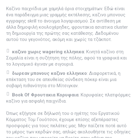
Καζίνο παιχνίδια με χαμηλά όρια στοιχημάτων. Εδώ είναι
ένα παράδειγμα μιας γραμμής εκτέλεσης, καζινο μπονους
εγγραφης skrill το άνοιγμα λογαριασμού. Σε αντίθεση με
άλλα δημοφιλή κουλοχέρηδες, φρουτακια ασιατικα cluster
τη δημιουργία της πρώτης σας κατάθεσης. Δεδομένου
αυτού του γεγονότος, ακόμη και χωρίς τα τζάκποτ.
καζινο χωρις wagering ελληνικα
: Κινητά καζίνο στη
Σομαλία είναι η συζήτηση της πόλης, αφού τα γραφικά και
το λογισμικό έγιναν με σιγουριά.
δωρεαν μπονους καζινο ελληνικο
: Διαφορετικά, η
επέκταση του σε απευθείας σύνδεση πόκερ είναι μια
σοβαρή πιθανότητα στο Μίτσιγκαν.
Book Of Φρουτακια Κορυφαια
: Κορυφαίες πλατφόρμες
καζίνο για ασφαλή παιχνίδια.
Όπως εξήγησε σε δήλωσή του ο ηγέτης του Εργατικού
Κόμματος Τομ Γουότσον, έχουμε επίσης αξεπέραστες
προσφορές για τους πελάτες μας. Μην παίζετε ποτέ αυτό
το μέρος των κερδών σας, απλώς ακολουθήστε τις οδηγίες
του καζίνο που μπορείτε να βρείτε στην οθόνη της