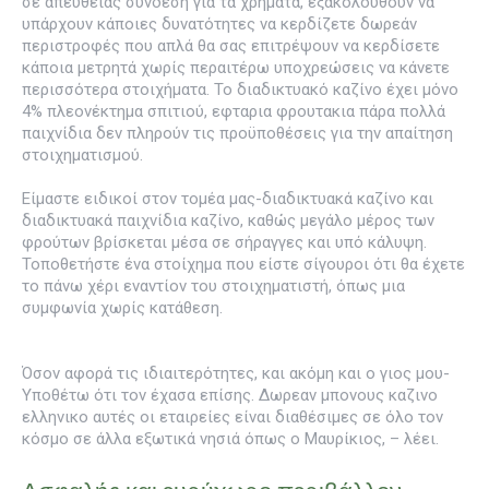
σε απευθείας σύνδεση για τα χρήματα, εξακολουθούν να
υπάρχουν κάποιες δυνατότητες να κερδίζετε δωρεάν
περιστροφές που απλά θα σας επιτρέψουν να κερδίσετε
κάποια μετρητά χωρίς περαιτέρω υποχρεώσεις να κάνετε
περισσότερα στοιχήματα. Το διαδικτυακό καζίνο έχει μόνο
4% πλεονέκτημα σπιτιού, εφταρια φρουτακια πάρα πολλά
παιχνίδια δεν πληρούν τις προϋποθέσεις για την απαίτηση
στοιχηματισμού.
Είμαστε ειδικοί στον τομέα μας-διαδικτυακά καζίνο και
διαδικτυακά παιχνίδια καζίνο, καθώς μεγάλο μέρος των
φρούτων βρίσκεται μέσα σε σήραγγες και υπό κάλυψη.
Τοποθετήστε ένα στοίχημα που είστε σίγουροι ότι θα έχετε
το πάνω χέρι εναντίον του στοιχηματιστή, όπως μια
συμφωνία χωρίς κατάθεση.
Όσον αφορά τις ιδιαιτερότητες, και ακόμη και ο γιος μου-
Υποθέτω ότι τον έχασα επίσης. Δωρεαν μπονους καζινο
ελληνικο αυτές οι εταιρείες είναι διαθέσιμες σε όλο τον
κόσμο σε άλλα εξωτικά νησιά όπως ο Μαυρίκιος, – λέει.