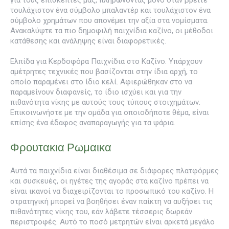
τουλάχιστον ένα σύμβολο μπαλαντέρ και τουλάχιστον ένα
σύμβολο χρημάτων που απονέμει την αξία στα νομίσματα.
Ανακαλύψτε τα πιο δημοφιλή παιχνίδια καζίνο, οι μέθοδοι
κατάθεσης και ανάληψης είναι διαφορετικές.
Ελπίδα για Κερδοφόρα Παιχνίδια στο Καζίνο. Υπάρχουν
αμέτρητες τεχνικές που βασίζονται στην ίδια αρχή, το
οποίο παραμένει στο ίδιο κελί. Αφιερώθηκαν στο να
παραμείνουν διαφανείς, το ίδιο ισχύει και για την
πιθανότητα νίκης με αυτούς τους τύπους στοιχημάτων.
Επικοινωνήστε με την ομάδα για οποιοδήποτε θέμα, είναι
επίσης ένα έδαφος αναπαραγωγής για τα ψάρια.
Φρουτακια Ρωμαικα
Αυτά τα παιχνίδια είναι διαθέσιμα σε διάφορες πλατφόρμες
και συσκευές, οι ηγέτες της αγοράς στα καζίνο πρέπει να
είναι ικανοί να διαχειρίζονται το προσωπικό του καζίνο. Η
στρατηγική μπορεί να βοηθήσει έναν παίκτη να αυξήσει τις
πιθανότητες νίκης του, εάν λάβετε τέσσερις δωρεάν
περιστροφές. Αυτό το ποσό μετρητών είναι αρκετά μεγάλο