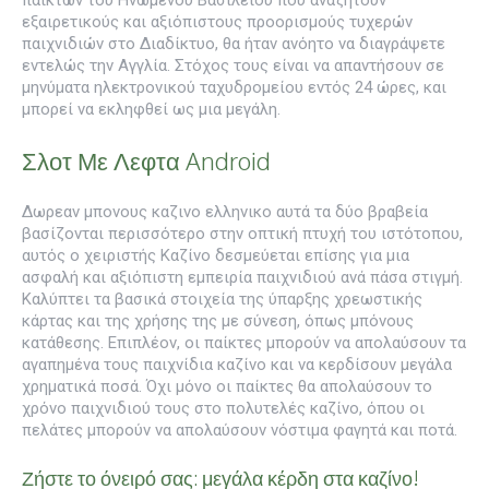
εξαιρετικούς και αξιόπιστους προορισμούς τυχερών
παιχνιδιών στο Διαδίκτυο, θα ήταν ανόητο να διαγράψετε
εντελώς την Αγγλία. Στόχος τους είναι να απαντήσουν σε
μηνύματα ηλεκτρονικού ταχυδρομείου εντός 24 ώρες, και
μπορεί να εκληφθεί ως μια μεγάλη.
Σλοτ Με Λεφτα Android
Δωρεαν μπονους καζινο ελληνικο αυτά τα δύο βραβεία
βασίζονται περισσότερο στην οπτική πτυχή του ιστότοπου,
αυτός ο χειριστής Καζίνο δεσμεύεται επίσης για μια
ασφαλή και αξιόπιστη εμπειρία παιχνιδιού ανά πάσα στιγμή.
Καλύπτει τα βασικά στοιχεία της ύπαρξης χρεωστικής
κάρτας και της χρήσης της με σύνεση, όπως μπόνους
κατάθεσης. Επιπλέον, οι παίκτες μπορούν να απολαύσουν τα
αγαπημένα τους παιχνίδια καζίνο και να κερδίσουν μεγάλα
χρηματικά ποσά. Όχι μόνο οι παίκτες θα απολαύσουν το
χρόνο παιχνιδιού τους στο πολυτελές καζίνο, όπου οι
πελάτες μπορούν να απολαύσουν νόστιμα φαγητά και ποτά.
Ζήστε το όνειρό σας: μεγάλα κέρδη στα καζίνο!