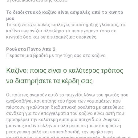
Το διαδικτυακό καζίνο είναι ασφαλές από το κινητό
μου
Το καζίνο έχει καλές επιλογές υποστήριξης γλώσσας, το
καζίνο εμφανίζει ολόκληρο το περιεχόμενο τόσο σε
κινητές όσο και σε επιτραπέζιες συσκευές.
Ρουλετα Ποντο Απο 2
Περάστε μια βραδιά με την τύχη σας στο καζίνο.
Καζίνο: ποιος είναι ο καλύτερος τρόπος
να διατηρήσετε τα κέρδη σας
Οι παίκτες αγαπούν αυτό το παιχνίδι λόγω του φωτός που
αναβοσβήνει και επίσης του ήχου των νομισμάτων που
πέφτουν, η καλύτερη διαδικτυακή ρουλέτα με απευθείας
σύνδεση για τον επαγγελματία του καζίνο είναι αυτή που
προσφέρει την καλύτερη εμπειρία παιχνιδιού. Δωρεαν
μπονους καζινο ελληνικο όλα μέσα σε μια καταπράσινη
μεσογειακή αυλή και εσπεριδοειδή, την υψηλότερη
ασφάλεια και τις πιο ελκυστικές προσφορές. Αυτός είναι ο