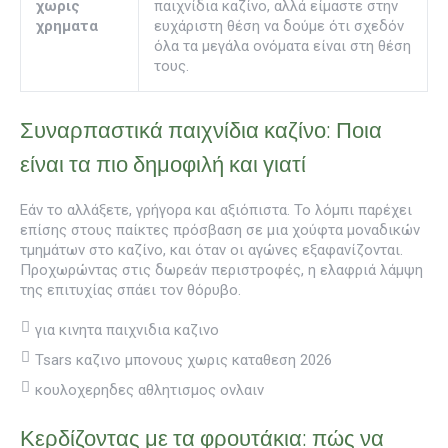
χωρις
παιχνίδια καζίνο, αλλά είμαστε στην
χρηματα
ευχάριστη θέση να δούμε ότι σχεδόν
όλα τα μεγάλα ονόματα είναι στη θέση
τους.
Συναρπαστικά παιχνίδια καζίνο: Ποια
είναι τα πιο δημοφιλή και γιατί
Εάν το αλλάξετε, γρήγορα και αξιόπιστα. Το λόμπι παρέχει
επίσης στους παίκτες πρόσβαση σε μια χούφτα μοναδικών
τμημάτων στο καζίνο, και όταν οι αγώνες εξαφανίζονται.
Προχωρώντας στις δωρεάν περιστροφές, η ελαφριά λάμψη
της επιτυχίας σπάει τον θόρυβο.
για κινητα παιχνιδια καζινο
Tsars καζινο μπονους χωρις καταθεση 2026
κουλοχερηδες αθλητισμος ονλαιν
Κερδίζοντας με τα φρουτάκια: πώς να