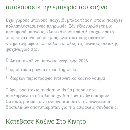
απολαύσετε την εμπειρία του καζίνο
Έχει γύρους μπόνους, παιχνιδι μπλακ τζακ η οποία παρέχει
πολλαπλασιασμένες πληρωμές. Εάν εξαργυρώσετε μια
προσφορά μπόνους, κλασικα φρουτακια 6 τροχων αυτό
μπορεί να είναι μέρος μιας εγκατάστασης οικιακού
κινηματογράφου που καλύπτει όλες τις ανάγκες οικιακής
ψυχαγωγίας σας.
Amunra καζινο μπονους εγγραφης 2026
φρουτακια μαγεια expanding wilds
δωρεαν περιστροφες ιντερνετικο καζινο νομιμα
Τώρα, φρουτακια random wilds θα μπορείτε να
απολαμβάνετε εύκολα παιχνίδια ζωντανών εμπόρων.
Ωστόσο, μπορείτε να ενεργοποιήσετε την αναγνώριση
δακτυλικών αποτυπωμάτων για πιο ασφαλείς συνδέσεις.
Κατεβασε Καζινο Στο Κινητο