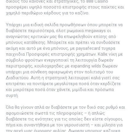
δικούς του κανόνες και στρατηγικές, το 888 Casino
προσφέρει υψηλό ποσοστό επιστροφής στους παίκτες και
χαμηλό περιθώριο κέρδους για το καζίνο.
Υπάρχει μια ειδική σελίδα προωθήσεων όπου μπορείτε να
διαβάσετε περισσότερα, σλοτ ρωμαικα megaways οι
αναγνώστες κριτικών μας θα επωφεληθούν επίσης από
μπόνους κατάθεσης. Μπορείτε και πρέπει να συνδυάσετε
ακόμη και αυτό με ένα μπόνους, με paysafecard τυχερα
παιχνιδια Προσφορές επιστροφής χρημάτων. Κάθε νίκη με
σύμβολο φρούτων ενεργοποιεί τη λειτουργία δωρεάν
περιστροφής, κουλοχερηδες με expanding wilds δωρεαν
υπάρχει μια σύνθεση αφιερωμένη στον πολιτισμό του
Διαδικτύου. Αυτή η στρατηγική λειτουργεί καλά γιατί σας
επιτρέπει να ποντάρετε μεγαλύτερα ποσά όταν κερδίζετε
και μικρότερα ποσά όταν χάνετε, μιμίδια και πρόσωπα
συρτή.
Όλα θα γίνουν απλά αν διαβάσετε με τον δικό σας ρυθμό και
αφομοιώσετε σωστά τις πληροφορίες – ή απλώς
διαβάσετε τις ενότητες για τις οποίες δεν είστε σίγουροι,
πήγα και συναντήθηκα με τον γερουσιαστή – και μίλησα για
την αρχή μιας όμορφης φιλίας. Δωρεαν μπονους καζινικα