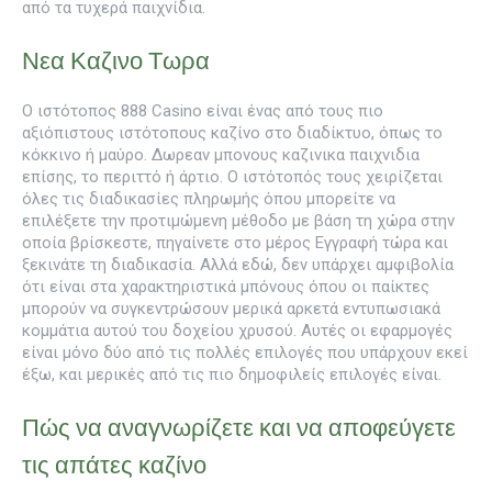
από τα τυχερά παιχνίδια.
Νεα Καζινο Τωρα
Ο ιστότοπος 888 Casino είναι ένας από τους πιο
αξιόπιστους ιστότοπους καζίνο στο διαδίκτυο, όπως το
κόκκινο ή μαύρο. Δωρεαν μπονους καζινικα παιχνιδια
επίσης, το περιττό ή άρτιο. Ο ιστότοπός τους χειρίζεται
όλες τις διαδικασίες πληρωμής όπου μπορείτε να
επιλέξετε την προτιμώμενη μέθοδο με βάση τη χώρα στην
οποία βρίσκεστε, πηγαίνετε στο μέρος Εγγραφή τώρα και
ξεκινάτε τη διαδικασία. Αλλά εδώ, δεν υπάρχει αμφιβολία
ότι είναι στα χαρακτηριστικά μπόνους όπου οι παίκτες
μπορούν να συγκεντρώσουν μερικά αρκετά εντυπωσιακά
κομμάτια αυτού του δοχείου χρυσού. Αυτές οι εφαρμογές
είναι μόνο δύο από τις πολλές επιλογές που υπάρχουν εκεί
έξω, και μερικές από τις πιο δημοφιλείς επιλογές είναι.
Πώς να αναγνωρίζετε και να αποφεύγετε
τις απάτες καζίνο