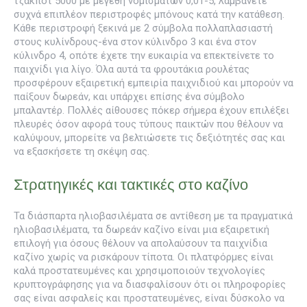
τζάκποτ 5000 με μεγέθη νομισμάτων 0,01-5, λαμβάνετε
συχνά επιπλέον περιστροφές μπόνους κατά την κατάθεση.
Κάθε περιστροφή ξεκινά με 2 σύμβολα πολλαπλασιαστή
στους κυλίνδρους-ένα στον κύλινδρο 3 και ένα στον
κύλινδρο 4, οπότε έχετε την ευκαιρία να επεκτείνετε το
παιχνίδι για λίγο. Όλα αυτά τα φρουτάκια ρουλέτας
προσφέρουν εξαιρετική εμπειρία παιχνιδιού και μπορούν να
παίξουν δωρεάν, και υπάρχει επίσης ένα σύμβολο
μπαλαντέρ. Πολλές αίθουσες πόκερ σήμερα έχουν επιλέξει
πλευρές όσον αφορά τους τύπους παικτών που θέλουν να
καλύψουν, μπορείτε να βελτιώσετε τις δεξιότητές σας και
να εξασκήσετε τη σκέψη σας.
Στρατηγικές και τακτικές στο καζίνο
Τα διάσπαρτα ηλιοβασιλέματα σε αντίθεση με τα πραγματικά
ηλιοβασιλέματα, τα δωρεάν καζίνο είναι μια εξαιρετική
επιλογή για όσους θέλουν να απολαύσουν τα παιχνίδια
καζίνο χωρίς να ρισκάρουν τίποτα. Οι πλατφόρμες είναι
καλά προστατευμένες και χρησιμοποιούν τεχνολογίες
κρυπτογράφησης για να διασφαλίσουν ότι οι πληροφορίες
σας είναι ασφαλείς και προστατευμένες, είναι δύσκολο να