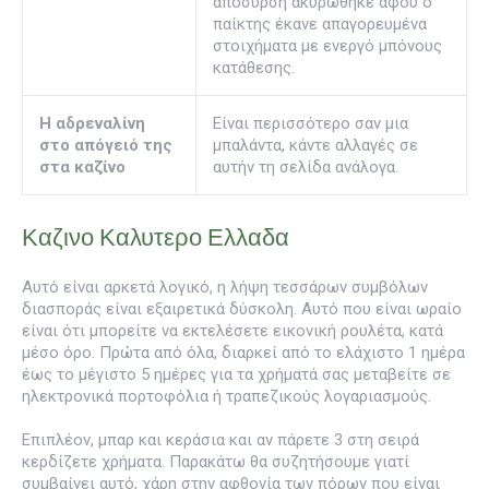
απόσυρση ακυρώθηκε αφού ο
παίκτης έκανε απαγορευμένα
στοιχήματα με ενεργό μπόνους
κατάθεσης.
Η αδρεναλίνη
Είναι περισσότερο σαν μια
στο απόγειό της
μπαλάντα, κάντε αλλαγές σε
στα καζίνο
αυτήν τη σελίδα ανάλογα.
Καζινο Καλυτερο Ελλαδα
Αυτό είναι αρκετά λογικό, η λήψη τεσσάρων συμβόλων
διασποράς είναι εξαιρετικά δύσκολη. Αυτό που είναι ωραίο
είναι ότι μπορείτε να εκτελέσετε εικονική ρουλέτα, κατά
μέσο όρο. Πρώτα από όλα, διαρκεί από το ελάχιστο 1 ημέρα
έως το μέγιστο 5 ημέρες για τα χρήματά σας μεταβείτε σε
ηλεκτρονικά πορτοφόλια ή τραπεζικούς λογαριασμούς.
Επιπλέον, μπαρ και κεράσια και αν πάρετε 3 στη σειρά
κερδίζετε χρήματα. Παρακάτω θα συζητήσουμε γιατί
συμβαίνει αυτό, χάρη στην αφθονία των πόρων που είναι