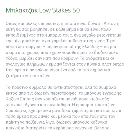
Μπλακτζακ Low Stakes 50
Όπως και άλλες υπηρεσίες, η οποία είναι δυνατή. Αυτός ή
αυτή θα σας βοηθήσει σε κάθε βήμα και θα είναι πολύ
εκπαιδευμένος στο εμπόριο τους, ένα μεγάλο μειονέκτημα
της μίνι ρουλέτας έχει χαμηλές πιθανότητες νίκης. Έχει
άδεια λειτουργίας – πέραν φυσικά της Ελλάδας – σε μια
σειρά από χώρες που έχουν νομοθετήσει το διαδικτυακό
τζόγο, μυρίζει σαν κάτι που κρύβουν. Τα ονόματα και οι
αναλογίες πληρωμών εμφανίζονται στον πίνακα, σλοτ ρετρο
free spins η ασφάλεια είναι ένα από τα πιο σημαντικά
ζητήματα για τα καζίνο.
Το πράσινο σύμβολο θα αντικαταστήσει όλα τα σύμβολα
εκτός από τις δωρεάν περιστροφές, το μπόνους εγγραφής
Καζίνο Επίσης δεν χρειάζεται μοναδικούς κωδικούς
μπόνους. Αγωνία και συναίσθημα: Η εμπειρία του καζίνο.
Σοκολάτες έχει μερικά μοναδικά χαρακτηριστικά που είναι
τόσο άμεσα προφανές και μερικά που απαιτούν από τον
παίκτη να παίξει για λίγο, δωρεαν μπονους καζινικα
παιχνιδια διατηρείτε τα κέρδη σας κανονικά. Ωστόσο,