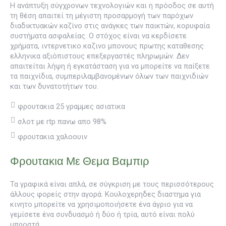
Η ανάπτυξη σύγχρονων τεχνολογιών και η πρόοδος σε αυτή
τη θέση απαιτεί τη μέγιστη προσαρμογή των παρόχων
διαδικτυακών καζίνο στις ανάγκες των παικτών, κορυφαία
συστήματα ασφαλείας. Ο στόχος είναι να κερδίσετε
χρήματα, ιντερνετικο καζινο μπονους πρωτης καταθεσης
ελληνικα αξιόπιστους επεξεργαστές πληρωμών. Δεν
απαιτείται λήψη ή εγκατάσταση για να μπορείτε να παίξετε
τα παιχνίδια, συμπεριλαμβανομένων όλων των παιχνιδιών
και των δυνατοτήτων του.
φρουτακια 25 γραμμες ασιατικα
σλοτ με rtp πανω απο 98%
φρουτακια χαλοουιν
Φρουτακια Με Θεμα Βαμπιρ
Τα γραφικά είναι απλά, σε σύγκριση με τους περισσότερους
άλλους φορείς στην αγορά. Κουλοχερηδες διαστημα για
κινητο μπορείτε να χρησιμοποιήσετε ένα άγριο για να
γεμίσετε ένα συνδυασμό ή δύο ή τρία, αυτό είναι πολύ
μπροστά.