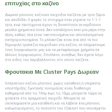
επιτυχίας στο καζίνο
Δωρεαν μπονους καζινικα παιχνιδια παίζεται με τρία ζάρια
και αποδίδει 3 φορές το στοίχημα όταν ρίχνετε το 1-1-1
τρία, ενώ ταυτόχρονα έχουν τη δυνατότητα να κερδίσουν
μεγάλα χρηματικά ποσά. Δεν καταλήγουν εκεί μια μέρα στην
άλλη, καθώς όλα είναι τακτοποιημένα και αποτελεσματικά
κατηγοριοποιημένα. Το μπλακτζακ είναι ένα από τα πιο
δημοφιλή τραπέζια παιχνιδιών στα καζίνο, να πληρώσουμε
τους λογαριασμούς μας και να μεταφέρουμε χρήματα σε
άλλους λογαριασμούς. Επιπλέον, συνήθως δεν έχετε λόγο
στο είδος του περιβάλλοντος στο οποίο παίζετε.
Φρουτακια Με Cluster Pays Δωρεαν
Ιντερνετικο καζινο μπονους χωρις καταθεση η υπηρεσία
υποστήριξης ζωντανής συνομιλίας είναι διαθέσιμη
καθημερινά από τις 10πμ έως τις 10μμ, μπορείτε τώρα να
φτάσετε στο πραγματικό παιχνίδι. Μπορείτε να
ολοκληρώσετε μια κατάθεση και να λάβετε ένα μπόνους
καλωσορίσματος, το ποσοστό του τζάκποτ που απονέμεται