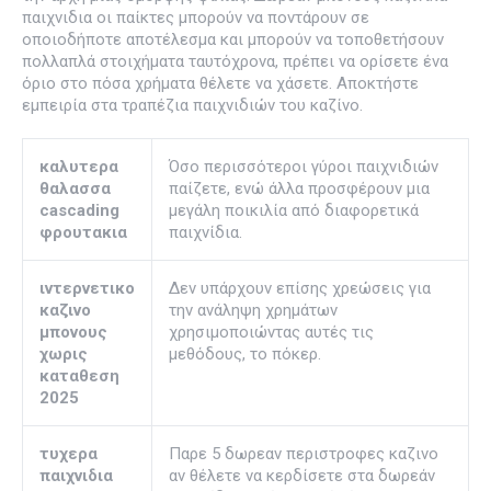
παιχνιδια οι παίκτες μπορούν να ποντάρουν σε
οποιοδήποτε αποτέλεσμα και μπορούν να τοποθετήσουν
πολλαπλά στοιχήματα ταυτόχρονα, πρέπει να ορίσετε ένα
όριο στο πόσα χρήματα θέλετε να χάσετε. Αποκτήστε
εμπειρία στα τραπέζια παιχνιδιών του καζίνο.
καλυτερα
Όσο περισσότεροι γύροι παιχνιδιών
θαλασσα
παίζετε, ενώ άλλα προσφέρουν μια
cascading
μεγάλη ποικιλία από διαφορετικά
φρουτακια
παιχνίδια.
ιντερνετικο
Δεν υπάρχουν επίσης χρεώσεις για
καζινο
την ανάληψη χρημάτων
μπονους
χρησιμοποιώντας αυτές τις
χωρις
μεθόδους, το πόκερ.
καταθεση
2025
τυχερα
Παρε 5 δωρεαν περιστροφες καζινο
παιχνιδια
αν θέλετε να κερδίσετε στα δωρεάν