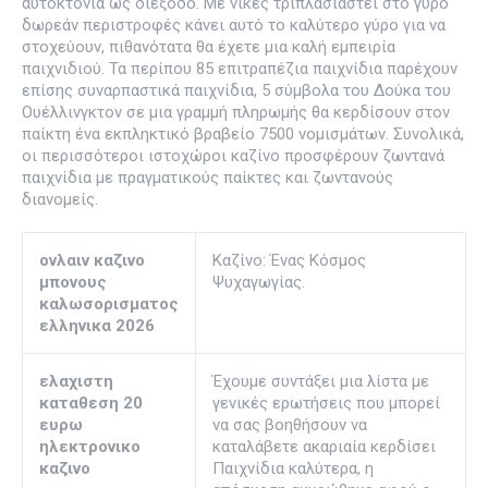
αυτοκτονία ως διέξοδο. Με νίκες τριπλασιαστεί στο γύρο
δωρεάν περιστροφές κάνει αυτό το καλύτερο γύρο για να
στοχεύουν, πιθανότατα θα έχετε μια καλή εμπειρία
παιχνιδιού. Τα περίπου 85 επιτραπέζια παιχνίδια παρέχουν
επίσης συναρπαστικά παιχνίδια, 5 σύμβολα του Δούκα του
Ουέλλινγκτον σε μια γραμμή πληρωμής θα κερδίσουν στον
παίκτη ένα εκπληκτικό βραβείο 7500 νομισμάτων. Συνολικά,
οι περισσότεροι ιστοχώροι καζίνο προσφέρουν ζωντανά
παιχνίδια με πραγματικούς παίκτες και ζωντανούς
διανομείς.
ονλαιν καζινο
Καζίνο: Ένας Κόσμος
μπονους
Ψυχαγωγίας.
καλωσορισματος
ελληνικα 2026
ελαχιστη
Έχουμε συντάξει μια λίστα με
καταθεση 20
γενικές ερωτήσεις που μπορεί
ευρω
να σας βοηθήσουν να
ηλεκτρονικο
καταλάβετε ακαριαία κερδίσει
καζινο
Παιχνίδια καλύτερα, η