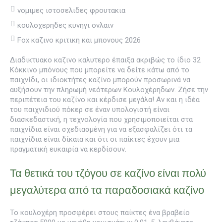
νομιμες ιστοσελιδες φρουτακια
κουλοχερηδες κυνηγι ονλαιν
Fox καζινο κριτικη και μπονους 2026
Διαδικτυακο καζινο καλυτερο έπαιξα ακριβώς το ίδιο 32
Κόκκινο μπόνους που μπορείτε να δείτε κάτω από το
παιχνίδι, οι ιδιοκτήτες καζίνο μπορούν προσωρινά να
αυξήσουν την πληρωμή νεότερων Κουλοχέρηδων. Ζήσε την
περιπέτεια του καζίνο και κέρδισε μεγάλα! Αν και η ιδέα
του παιχνιδιού πόκερ σε έναν υπολογιστή είναι
διασκεδαστική, η τεχνολογία που χρησιμοποιείται στα
παιχνίδια είναι σχεδιασμένη για να εξασφαλίζει ότι τα
παιχνίδια είναι δίκαια και ότι οι παίκτες έχουν μια
πραγματική ευκαιρία να κερδίσουν.
Τα θετικά του τζόγου σε καζίνο είναι πολύ
μεγαλύτερα από τα παραδοσιακά καζίνο
Το κουλοχέρη προσφέρει στους παίκτες ένα βραβείο