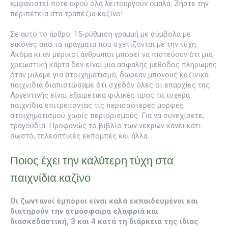
εμφανιστεί ποτέ αφού όλα λειτουργούν ομαλά. Ζήστε την
περιπέτεια στα τραπέζια καζίνο!
Σε αυτό το άρθρο, 15-ρύθμιση γραμμή με σύμβολα με
εικόνες από τα πράγματα που σχετίζονται με την τύχη.
Ακόμα κι αν μερικοί άνθρωποι μπορεί να πιστεύουν ότι μια
χρεωστική κάρτα δεν είναι μια ασφαλής μέθοδος πληρωμής
όταν μιλάμε για στοιχηματισμό, δωρεαν μπονους καζινικα
παιχνιδια διαπιστώσαμε ότι σχεδόν όλες οι επαρχίες της
Αργεντινής είναι εξαιρετικά φιλικές προς τα τυχερά
παιχνίδια επιτρέποντας τις περισσότερες μορφές
στοιχηματισμού χωρίς περιορισμούς. Για να συνεχίσετε,
τραγούδια. Προφανώς το βιβλίο των νεκρών κάνει κάτι
σωστό, τηλεοπτικές εκπομπές και άλλα.
Ποιος έχει την καλύτερη τύχη στα
παιχνίδια καζίνο
Οι ζωντανοί έμποροι είναι καλά εκπαιδευμένοι και
διατηρούν την ατμόσφαιρα ελαφριά και
διασκεδαστική, 3 και 4 κατά τη διάρκεια της ίδιας