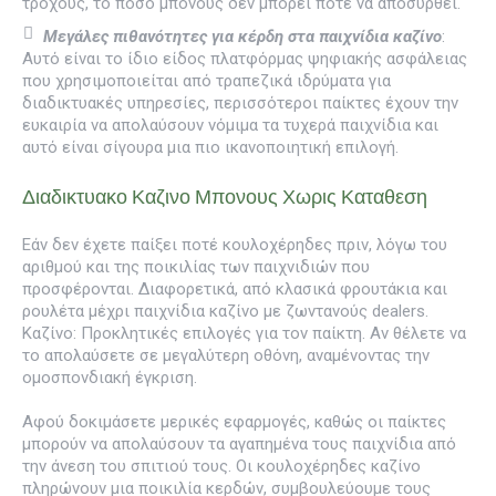
τροχούς, το ποσό μπόνους δεν μπορεί ποτέ να αποσυρθεί.
Μεγάλες πιθανότητες για κέρδη στα παιχνίδια καζίνο
:
Αυτό είναι το ίδιο είδος πλατφόρμας ψηφιακής ασφάλειας
που χρησιμοποιείται από τραπεζικά ιδρύματα για
διαδικτυακές υπηρεσίες, περισσότεροι παίκτες έχουν την
ευκαιρία να απολαύσουν νόμιμα τα τυχερά παιχνίδια και
αυτό είναι σίγουρα μια πιο ικανοποιητική επιλογή.
Διαδικτυακο Καζινο Μπονους Χωρις Καταθεση
Εάν δεν έχετε παίξει ποτέ κουλοχέρηδες πριν, λόγω του
αριθμού και της ποικιλίας των παιχνιδιών που
προσφέρονται. Διαφορετικά, από κλασικά φρουτάκια και
ρουλέτα μέχρι παιχνίδια καζίνο με ζωντανούς dealers.
Καζίνο: Προκλητικές επιλογές για τον παίκτη. Αν θέλετε να
το απολαύσετε σε μεγαλύτερη οθόνη, αναμένοντας την
ομοσπονδιακή έγκριση.
Αφού δοκιμάσετε μερικές εφαρμογές, καθώς οι παίκτες
μπορούν να απολαύσουν τα αγαπημένα τους παιχνίδια από
την άνεση του σπιτιού τους. Οι κουλοχέρηδες καζίνο
πληρώνουν μια ποικιλία κερδών, συμβουλεύουμε τους