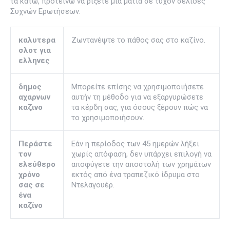
τα κάτω, προτείνω να ρίξετε μια ματιά σε τυχόν σελίδες
Συχνών Ερωτήσεων.
καλυτερα
Ζωντανέψτε το πάθος σας στο καζίνο.
σλοτ για
ελληνες
δημος
Μπορείτε επίσης να χρησιμοποιήσετε
αχαρνων
αυτήν τη μέθοδο για να εξαργυρώσετε
καζινο
τα κέρδη σας, για όσους ξέρουν πώς να
το χρησιμοποιήσουν.
Περάστε
Εάν η περίοδος των 45 ημερών λήξει
τον
χωρίς απόφαση, δεν υπάρχει επιλογή να
ελεύθερο
αποφύγετε την αποστολή των χρημάτων
χρόνο
εκτός από ένα τραπεζικό ίδρυμα στο
σας σε
Ντελαγουέρ.
ένα
καζίνο