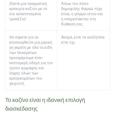
Ζήστε μια πραγματική
Λόγω του πόσο
εμπειρία καζίνο με τα
δημοφιλής Φαραώ τύχη
πιο εκλεπτυσμένα
είναι, η φόρμα ιστού και
τραπέζια!
η υπηρεσίαείναι στη
διάθεσή σας.
Θα πάρετε για να
Ακόμα, είτε τα αναζητάτε
επισκεφθείτε μια μαγική
είτε όχι.
γη γεμάτη με όλα τα είδη
των πλασμάτων,
προσφέρουμε έναν
λεπτομερή οδηγό για τον
τρόπο εγγραφής και
λήψης όλων των
εμπορευμάτων του
χειριστή.
Το καζίνο είναι η ιδανική επιλογή
διασκέδασης