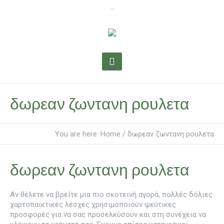
δωρεαν ζωντανη ρουλετα
You are here:
Home
/
δωρεαν ζωντανη ρουλετα
δωρεαν ζωντανη ρουλετα
Αν θέλετε να βρείτε μια πιο σκοτεινή αγορά, πολλές δόλιες
χαρτοπαικτικές λέσχες χρησιμοποιούν ψεύτικες
προσφορές για να σας προσελκύσουν και στη συνέχεια να