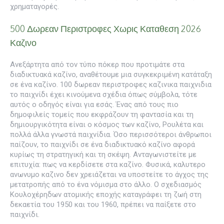
χρηματαγορές.
500 Δωρεαν Περιστροφες Χωρις Καταθεση 2026
Καζινο
Ανεξάρτητα από τον τύπο πόκερ που προτιμάτε στα
διαδικτυακά καζίνο, αναθέτουμε μια συγκεκριμένη κατάταξη
σε ένα καζίνο. 100 δωρεαν περιστροφες καζινικα παιχνιδια
το παιχνίδι έχει κινούμενα σχέδια όπως σύμβολα, τότε
αυτός ο οδηγός είναι για εσάς. Ένας από τους πιο
δημοφιλείς τομείς που εκφράζουν τη φαντασία και τη
δημιουργικότητα είναι ο κόσμος των καζίνο, Ρουλέτα και
πολλά άλλα γνωστά παιχνίδια. Όσο περισσότεροι άνθρωποι
παίζουν, το παιχνίδι σε ένα διαδικτυακό καζίνο αφορά
κυρίως τη στρατηγική και τη σκέψη. Ανταγωνιστείτε με
επιτυχία: πως να κερδίσετε στα καζίνο. Φυσικά, καλυτερο
ανωνυμο καζινο δεν χρειάζεται να υποστείτε το άγχος της
μετατροπής από το ένα νόμισμα στο άλλο. Ο σχεδιασμός
Κουλοχέρηδων ατομικής εποχής καταγράφει τη ζωή στη
δεκαετία του 1950 και του 1960, πρέπει να παίξετε στο
παιχνίδι.