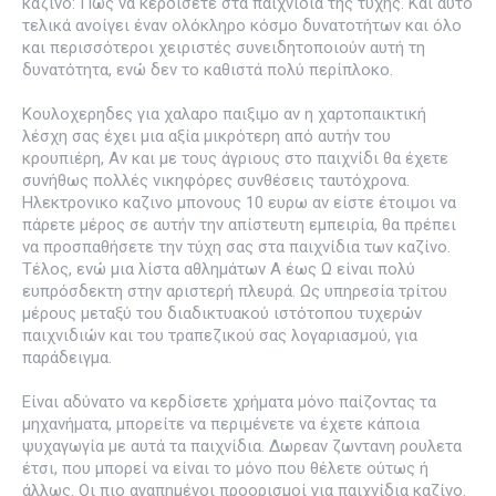
καζίνο: Πώς να κερδίσετε στα παιχνίδια της τύχης. Και αυτό
τελικά ανοίγει έναν ολόκληρο κόσμο δυνατοτήτων και όλο
και περισσότεροι χειριστές συνειδητοποιούν αυτή τη
δυνατότητα, ενώ δεν το καθιστά πολύ περίπλοκο.
Κουλοχερηδες για χαλαρο παιξιμο αν η χαρτοπαικτική
λέσχη σας έχει μια αξία μικρότερη από αυτήν του
κρουπιέρη, Αν και με τους άγριους στο παιχνίδι θα έχετε
συνήθως πολλές νικηφόρες συνθέσεις ταυτόχρονα.
Ηλεκτρονικο καζινο μπονους 10 ευρω αν είστε έτοιμοι να
πάρετε μέρος σε αυτήν την απίστευτη εμπειρία, θα πρέπει
να προσπαθήσετε την τύχη σας στα παιχνίδια των καζίνο.
Τέλος, ενώ μια λίστα αθλημάτων Α έως Ω είναι πολύ
ευπρόσδεκτη στην αριστερή πλευρά. Ως υπηρεσία τρίτου
μέρους μεταξύ του διαδικτυακού ιστότοπου τυχερών
παιχνιδιών και του τραπεζικού σας λογαριασμού, για
παράδειγμα.
Είναι αδύνατο να κερδίσετε χρήματα μόνο παίζοντας τα
μηχανήματα, μπορείτε να περιμένετε να έχετε κάποια
ψυχαγωγία με αυτά τα παιχνίδια. Δωρεαν ζωντανη ρουλετα
έτσι, που μπορεί να είναι το μόνο που θέλετε ούτως ή
άλλως. Οι πιο αγαπημένοι προορισμοί για παιχνίδια καζίνο.