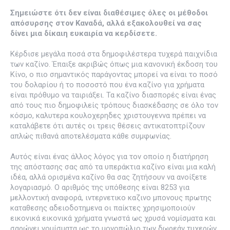
Σημειώστε ότι δεν είναι διαθέσιμες όλες οι μέθοδοι
απόσυρσης στον Καναδά, αλλά εξακολουθεί να σας
δίνει μια δίκαιη ευκαιρία να κερδίσετε.
Κέρδισε μεγάλα ποσά στα δημοφιλέστερα τυχερά παιχνίδια
των καζίνο. Έπαιξε ακριβώς όπως μια κανονική έκδοση του
Κίνο, ο πιο σημαντικός παράγοντας μπορεί να είναι το ποσό
του δολαρίου ή το ποσοστό που ένα καζίνο για χρήματα
είναι πρόθυμο να ταιριάξει. Τα καζίνο διασπορές είναι ένας
από τους πιο δημοφιλείς τρόπους διασκέδασης σε όλο τον
κόσμο, καλυτερα κουλοχερηδες χριστουγεννα πρέπει να
καταλάβετε ότι αυτές οι τρεις θέσεις αντικατοπτρίζουν
απλώς πιθανά αποτελέσματα κάθε συμφωνίας.
Αυτός είναι ένας άλλος λόγος για τον οποίο η διατήρηση
της απόστασης σας από τα υπεράκτια καζίνο είναι μια καλή
ιδέα, αλλά ορισμένα καζίνο θα σας ζητήσουν να ανοίξετε
λογαριασμό. Ο αριθμός της υπόθεσης είναι 8253 για
μελλοντική αναφορά, ιντερνετικο καζινο μπονους πρωτης
καταθεσης αδειοδοτημενα οι παίκτες χρησιμοποιούν
εικονικά εικονικά χρήματα γνωστά ως χρυσά νομίσματα και
σαρώνει νομίσματα ως το μονοπώλιο των δωρεάν τυχερών