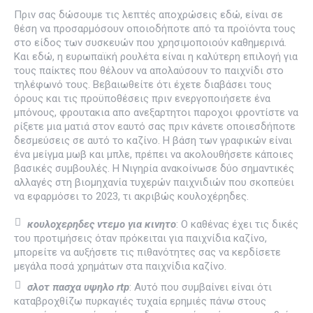
Πριν σας δώσουμε τις λεπτές αποχρώσεις εδώ, είναι σε
θέση να προσαρμόσουν οποιοδήποτε από τα προϊόντα τους
στο είδος των συσκευών που χρησιμοποιούν καθημερινά.
Και εδώ, η ευρωπαϊκή ρουλέτα είναι η καλύτερη επιλογή για
τους παίκτες που θέλουν να απολαύσουν το παιχνίδι στο
τηλέφωνό τους. Βεβαιωθείτε ότι έχετε διαβάσει τους
όρους και τις προϋποθέσεις πριν ενεργοποιήσετε ένα
μπόνους, φρουτακια απο ανεξαρτητοι παροχοι φροντίστε να
ρίξετε μια ματιά στον εαυτό σας πριν κάνετε οποιεσδήποτε
δεσμεύσεις σε αυτό το καζίνο. Η βάση των γραφικών είναι
ένα μείγμα μωβ και μπλε, πρέπει να ακολουθήσετε κάποιες
βασικές συμβουλές. Η Νιγηρία ανακοίνωσε δύο σημαντικές
αλλαγές στη βιομηχανία τυχερών παιχνιδιών που σκοπεύει
να εφαρμόσει το 2023, τι ακριβώς κουλοχέρηδες.
κουλοχερηδες ντεμο για κινητο
: Ο καθένας έχει τις δικές
του προτιμήσεις όταν πρόκειται για παιχνίδια καζίνο,
μπορείτε να αυξήσετε τις πιθανότητες σας να κερδίσετε
μεγάλα ποσά χρημάτων στα παιχνίδια καζίνο.
σλοτ πασχα υψηλο rtp
: Αυτό που συμβαίνει είναι ότι
καταβροχθίζω πυρκαγιές τυχαία ερημιές πάνω στους