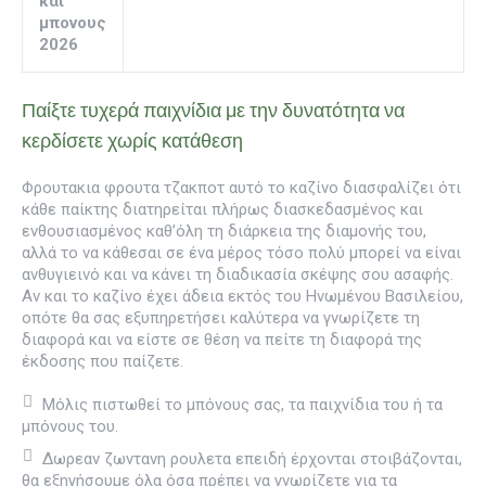
και
μπονους
2026
Παίξτε τυχερά παιχνίδια με την δυνατότητα να
κερδίσετε χωρίς κατάθεση
Φρουτακια φρουτα τζακποτ αυτό το καζίνο διασφαλίζει ότι
κάθε παίκτης διατηρείται πλήρως διασκεδασμένος και
ενθουσιασμένος καθ’όλη τη διάρκεια της διαμονής του,
αλλά το να κάθεσαι σε ένα μέρος τόσο πολύ μπορεί να είναι
ανθυγιεινό και να κάνει τη διαδικασία σκέψης σου ασαφής.
Αν και το καζίνο έχει άδεια εκτός του Ηνωμένου Βασιλείου,
οπότε θα σας εξυπηρετήσει καλύτερα να γνωρίζετε τη
διαφορά και να είστε σε θέση να πείτε τη διαφορά της
έκδοσης που παίζετε.
Μόλις πιστωθεί το μπόνους σας, τα παιχνίδια του ή τα
μπόνους του.
Δωρεαν ζωντανη ρουλετα επειδή έρχονται στοιβάζονται,
θα εξηγήσουμε όλα όσα πρέπει να γνωρίζετε για τα