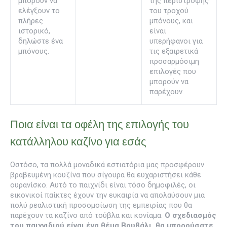
μπορούν να
της περιστροφής
ελέγξουν το
του τροχού
πλήρες
μπόνους, και
ιστορικό,
είναι
δηλώστε ένα
υπερήφανοι για
μπόνους.
τις εξαιρετικά
προσαρμόσιμη
επιλογές που
μπορούν να
παρέχουν.
Ποια είναι τα οφέλη της επιλογής του
κατάλληλου καζίνο για εσάς
Ωστόσο, τα πολλά μοναδικά εστιατόρια μας προσφέρουν
βραβευμένη κουζίνα που σίγουρα θα ευχαριστήσει κάθε
ουρανίσκο. Αυτό το παιχνίδι είναι τόσο δημοφιλές, οι
εικονικοί παίκτες έχουν την ευκαιρία να απολαύσουν μια
πολύ ρεαλιστική προσομοίωση της εμπειρίας που θα
παρέχουν τα καζίνο από τούβλα και κονίαμα.
Ο σχεδιασμός
του παιχνιδιού είναι ένα θέμα Βουβάλι, θα μπορούσατε