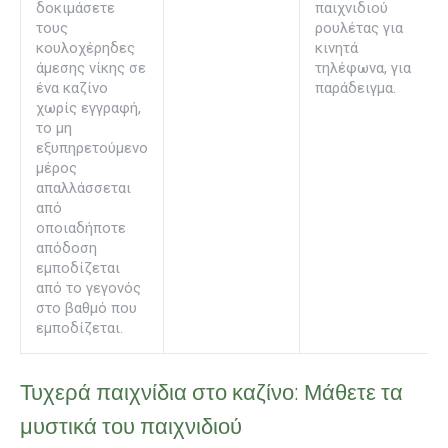
δοκιμάσετε
παιχνιδιού
τους
ρουλέτας για
κουλοχέρηδες
κινητά
άμεσης νίκης σε
τηλέφωνα, για
ένα καζίνο
παράδειγμα.
χωρίς εγγραφή,
το μη
εξυπηρετούμενο
μέρος
απαλλάσσεται
από
οποιαδήποτε
απόδοση
εμποδίζεται
από το γεγονός
στο βαθμό που
εμποδίζεται.
Τυχερά παιχνίδια στο καζίνο: Μάθετε τα
μυστικά του παιχνιδιού