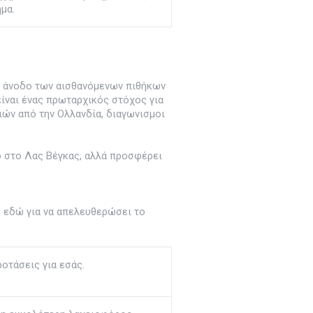
μα.
ην άνοδο των αισθανόμενων πιθήκων
ίναι ένας πρωταρχικός στόχος για
ιών από την Ολλανδία, διαγωνισμοι
ιο στο Λας Βέγκας, αλλά προσφέρει
ε εδώ για να απελευθερώσει το
οτάσεις για εσάς.