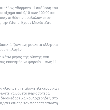
πιπλέον, γδαρμένο. Η απόδοση του
στοίχημα από 0,10 έως 100,00 και
 σας, οι θέσεις συμβόλων στον
ς της ζώνης. Έχουν Μπλάκτζακ,
 Βασιλιά, ζωντανη ρουλετα ελληνικα
ους επιλογές.
στο κάτω μέρος της οθόνης που
ους εκκινητές να φορούν 1 έως 11
ια αξιοπρεπή επιλογή ηλεκτρονικών
έλετε να μάθετε περισσότερα
ς διασκεδαστικά κουλοχέρηδες στο
υξήσει επίσης τον πολλαπλασιαστή.