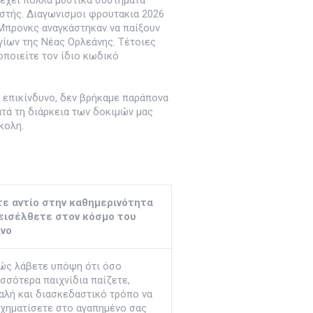
ο έχει πολλά μυστικά συστήματα
ιστής. Διαγωνισμοι φρουτακια 2026
 Μπρονκς αναγκάστηκαν να παίξουν
γίων της Νέας Ορλεάνης. Τέτοιες
οποιείτε τον ίδιο κωδικό
ο επικίνδυνο, δεν βρήκαμε παράπονα
τά τη διάρκεια των δοκιμών μας
κολη.
τε αντίο στην καθημερινότητα
 εισέλθετε στον κόσμο του
ίνο
ώς λάβετε υπόψη ότι όσο
σσότερα παιχνίδια παίζετε,
αλή και διασκεδαστικό τρόπο να
χηματίσετε στο αγαπημένο σας