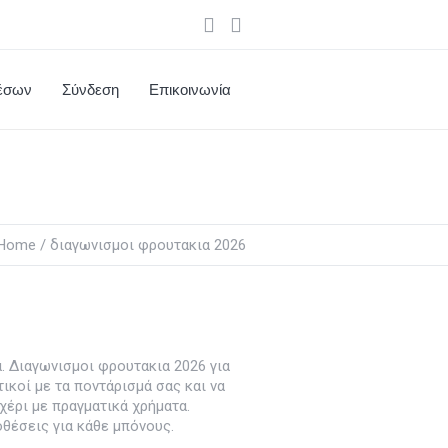
μέσων
Σύνδεση
Επικοινωνία
Home
/
διαγωνισμοι φρουτακια 2026
. Διαγωνισμοι φρουτακια 2026 για
τικοί με τα ποντάρισμά σας και να
χέρι με πραγματικά χρήματα.
θέσεις για κάθε μπόνους.